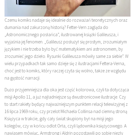
Czemu komiks nadaje się idealnie do rozważań teoretycznych oraz
dumania nad zakurzoną historią? Fetter-Vern zagląda do
„Astronomicznego posłańca”, ilustrowanej książki Galileusza, i
wyjaśnia jej fenomen. „Galileusz posłużył się prostym, zrozumiałym
językiem i nie trzeba było być matematykiem ani astronomem, by
zrozumieć jego dzieło. Rysunki Galileusza mówiły same za siebie”. W
wielu przypadkach tak samo dzieje się z ilustracjami Fettera-Verna,
choć jest to komiks, który raczej czyta się wolno, także ze względu
na gęstość narracji.
Dużo przyjemniejsza dla oka jest część kolorowa, czyli ta dotycząca
misji Apollo 11, a już najładniejsze są dwustronicowe ilustracje. Czy
to start rakiety będący najważniejszym punktem relacji telewizyjnej z
16 lipca 1969 roku, czy przelot Michaela Collinsa nad ciemną stroną
Księżyca w trakcie, gdy cały świat skupiony był na misji jego
kolegów, czy w końcu odlot Orła, czyli lądownika księżycowego. A
nawiasem mówiąc, Armstrong i Aldrin pozostawili po sobie niezły