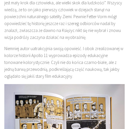
jest mały krok dla człowieka, ale wielki skok dla ludzkości”. Wszyscy
wiedzą, że to on jako pierwszy człowiek w dziejach stanął na
powierzchni naturalnego satelity Ziemi. Pewnie Fetter-Vorm mógł
opowiedzieć tę historię jeszcze raz i szereg odbiorców nadal by
znalazł, zwłaszcza że dawno na Księżyc nikt się nie wybrał i znowu
wizja podróży zaczyna działać na wyobraźnię.
Niemniej autor uatrakcyjnia swoją opowieść. I obok zrealizowanej w
kolorze historii Apollo 11 wyprowadza epizody edukacyjne
tonowane kolorystycznie. Czyli nie do końca czarno-białe, ale z
jedną barwą przewodnią, podkreślającą część naukową, tak jakby
oglądało się jakiś stary film edukacyjny.