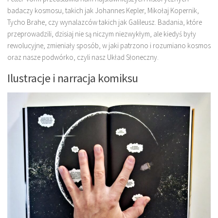
badaczy kosmosu, takich jak Johannes Kepler, Mikołaj Kopernik,
Tycho Brahe, czy wynalazców takich jak Galileusz. Badania, które
przeprowadzili, dzisiaj nie są niczym niezwykłym, ale kiedyś były
rewolucyjne, zmieniały sposób, w jaki patrzono i rozumiano kosmos
oraz nasze podwórko, czyli nasz Układ Słoneczny.
Ilustracje i narracja komiksu