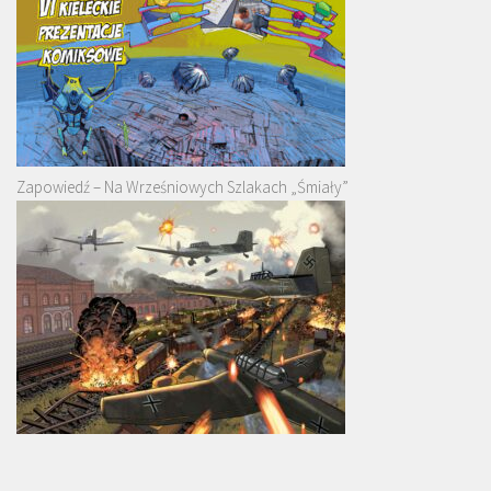
Zapowiedź – Na Wrześniowych Szlakach „Śmiały”