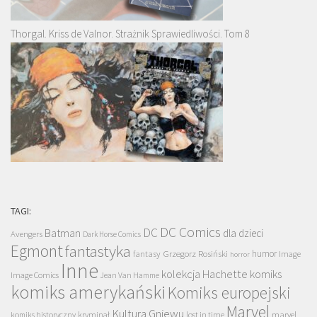
Thorgal. Kriss de Valnor. Strażnik Sprawiedliwości. Tom 8
TAGI:
DC Comics
DC
Batman
dla dzieci
Avengers
Dark Horse Comics
Egmont
fantastyka
Grzegorz Rosiński
humor
fantasy
Image
horror
Inne
kolekcja Hachette
komiks
Image Comics
Jean Van Hamme
komiks amerykański
Komiks europejski
Marvel
Kultura Gniewu
komiks historyczny
kryminał
lost in time
marvel