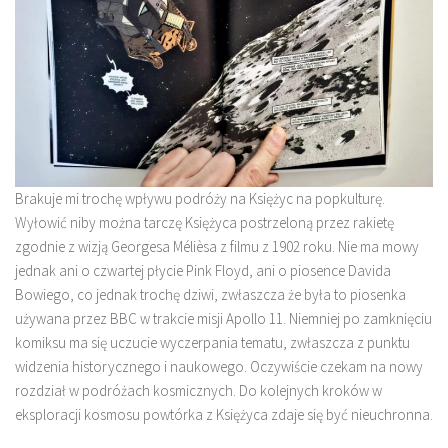
Brakuje mi trochę wpływu podróży na Księżyc na popkulturę.
Wyłowić niby można tarczę Księżyca postrzeloną przez rakietę
zgodnie z wizją Georgesa Mélièsa z filmu z 1902 roku. Nie ma mowy
jednak ani o czwartej płycie Pink Floyd, ani o piosence Davida
Bowiego, co jednak trochę dziwi, zwłaszcza że była to piosenka
używana przez BBC w trakcie misji Apollo 11. Niemniej po zamknięciu
komiksu ma się uczucie wyczerpania tematu, zwłaszcza z punktu
widzenia historycznego i naukowego. Oczywiście czekam na nowy
rozdział w podróżach kosmicznych. Do kolejnych kroków w
eksploracji kosmosu powtórka z Księżyca zdaje się być nieuchronna.