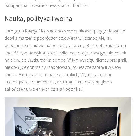
bałagan, na co zwraca uwagę autor komiksu.
Nauka, polityka i wojna
„Droga na Księżyc” to więc opowieść naukowa i przygodowa, bo
dotyka marzeń o podróżach człowieka w kosmos. Ale, jak
wspominałem, nie wolna od polityki i wojny. Bez problemu można
znaleźć cywilne wykorzystanie dla reaktora jądrowego, ale jednak
najpierw do użytku trafiła bomba. W tym wyścigu Niemcy przegrali,
nie dość, że dobrze byli sabotowani, to jeszcze zabrnęli w ślepy
zaułek. Ale już jak się popatrzy na rakiety V2, tu już się robi
interesująco. I to nie jest tak, że uznani naukowcy nagle po
zakończeniu wojennych działań poznikali.