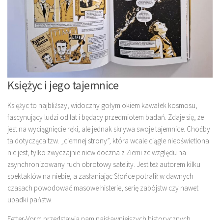
Księżyc i jego tajemnice
Księżyc to najbliższy, widoczny gołym okiem kawałek kosmosu,
fascynujący ludzi od lat i będący przedmiotem badań. Zdaje się, że
jest na wyciągnięcie ręki, ale jednak skrywa swoje tajemnice. Choćby
ta dotycząca tzw. „ciemnej strony”, która wcale ciągle nieoświetlona
nie jest, tylko zwyczajnie niewidoczna z Ziemi ze względu na
zsynchronizowany ruch obrotowy satelity. Jest też autorem kilku
spektaklów na niebie, a zasłaniając Słońce potrafił w dawnych
czasach powodować masowe histerie, serię zabójstw czy nawet
upadki państw.
Fetter-Vorm przedstawia nam najsławniejszych historycznych