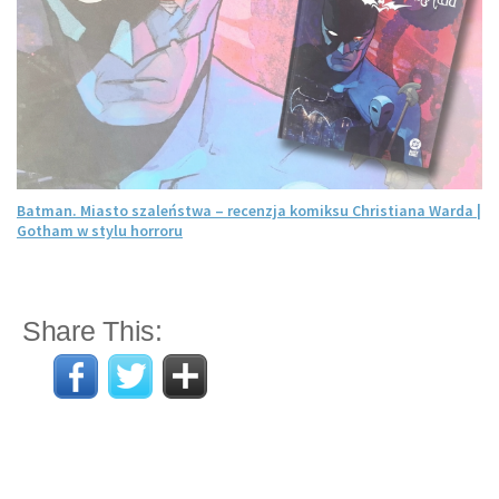
Batman. Miasto szaleństwa – recenzja komiksu Christiana Warda |
Gotham w stylu horroru
Share This: