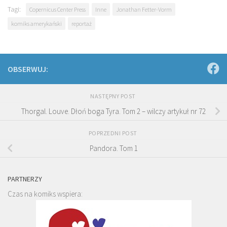
Tagi:
Copernicus Center Press
Inne
Jonathan Fetter-Vorm
komiks amerykański
reportaż
OBSERWUJ:
NASTĘPNY POST
Thorgal. Louve. Dłoń boga Tyra. Tom 2 – wilczy artykuł nr 72
POPRZEDNI POST
Pandora. Tom 1
PARTNERZY
Czas na komiks wspiera: