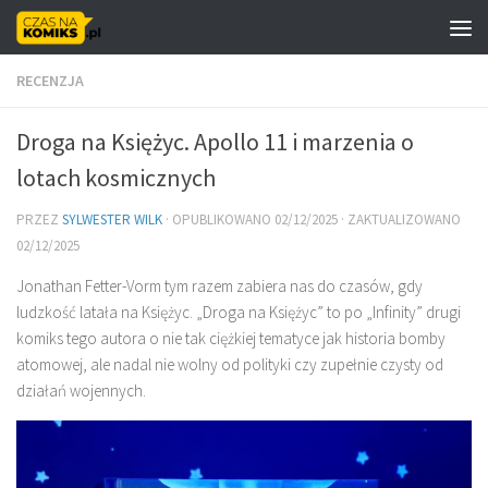
Skip to content
RECENZJA
Droga na Księżyc. Apollo 11 i marzenia o
lotach kosmicznych
PRZEZ
SYLWESTER WILK
· OPUBLIKOWANO
02/12/2025
· ZAKTUALIZOWANO
02/12/2025
Jonathan Fetter-Vorm tym razem zabiera nas do czasów, gdy
ludzkość latała na Księżyc. „Droga na Księżyc” to po „Infinity” drugi
komiks tego autora o nie tak ciężkiej tematyce jak historia bomby
atomowej, ale nadal nie wolny od polityki czy zupełnie czysty od
działań wojennych.