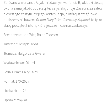
Zarówno w wariancie A, jak i niedawnym wariancie B, okładki cieszą
oko, a sama jakość publikacji też satysfakcjonuje. Zasadniczą zaletą
pierwszego zeszytu jest jego kontynuacja, o której szczegółowo
napiszemy niebawem.
Grimm Fairy Tales
.
Czerwony Kapturek
to tylko
słaby początek historii, która jeszcze może nas zaskoczyć.
Scenarzysta: Joe Tyler, Ralph Tedesco
Ilustrator: Joseph Dodd
Tłumacz: Małgorzata Gwara
Wydawnictwo: Okami
Seria: Grimm Fairy Tales
Format: 170×260 mm
Liczba stron: 24
Oprawa: miękka