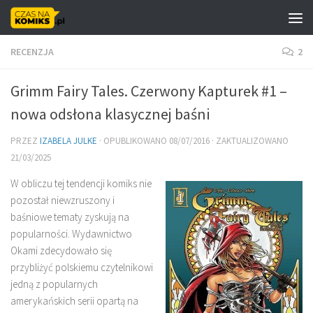
Skip to content
RECENZJA
2
Grimm Fairy Tales. Czerwony Kapturek #1 –
nowa odsłona klasycznej baśni
PRZEZ
IZABELA JULKE
· OPUBLIKOWANO
08/07/2016
· ZAKTUALIZOWANO
21/03/2025
W obliczu tej tendencji komiks nie
pozostał niewzruszony i
baśniowe tematy zyskują na
popularności. Wydawnictwo
Okami zdecydowało się
przybliżyć polskiemu czytelnikowi
jedną z popularnych
amerykańskich serii opartą na