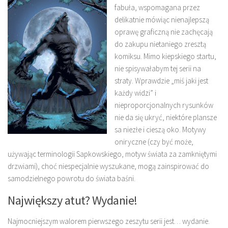
fabuła, wspomagana przez
delikatnie mówiąc nienajlepszą
oprawę graficzną nie zachęcają
do zakupu nietaniego zresztą
komiksu. Mimo kiepskiego startu,
nie spisywałabym tej serii na
straty. Wprawdzie „miś jaki jest
każdy widzi” i
nieproporcjonalnych rysunków
nie da się ukryć, niektóre plansze
sa niezłe i cieszą oko. Motywy
oniryczne (czy być może,
używając terminologii Sapkowskiego, motyw świata za zamkniętymi
drzwiami), choć niespecjalnie wyszukane, mogą zainspirować do
samodzielnego powrotu do świata baśni.
Największy atut? Wydanie!
Najmocniejszym walorem pierwszego zeszytu serii jest… wydanie.