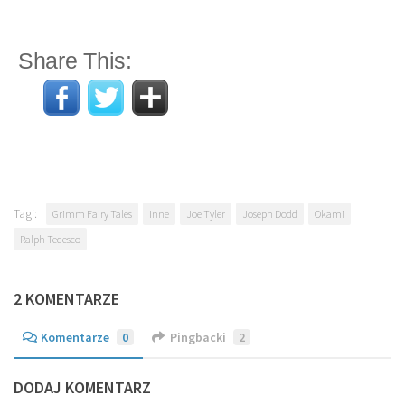
Share This:
Tagi:
Grimm Fairy Tales
Inne
Joe Tyler
Joseph Dodd
Okami
Ralph Tedesco
2 KOMENTARZE
Komentarze
0
Pingbacki
2
DODAJ KOMENTARZ