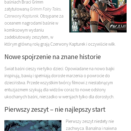
baśniach Braci Grimm
zatytułowaną
Grimm Fairy Tales.
Czerwony Kapturek.
Obsypane za
oceanem nagrodami baśnie w
komiksowym wydaniu
zadebiutowały zeszytem, w
którym główną rolę grają Czerwony Kapturek i oczywiście wilk.
Nowe spojrzenie na znane historie
Świat baśni cieszy nie tylko dzieci. Opowiadane na nowo bajki
inspirują, bawią i spełniają dorosłe marzenia o powrocie do
dzieciństwa. Przede wszystkim twórcy filmowi z niesłabnącym
entuzjazmem szykują dla widzów coraz to nowe odsłony
ukochanych baśni, nierzadko w wersjach tylko dla dorosłych.
Pierwszy zeszyt – nie najlepszy start
Pierwszy zeszyt niestety nie
zachwyca. Banalna i naiwna