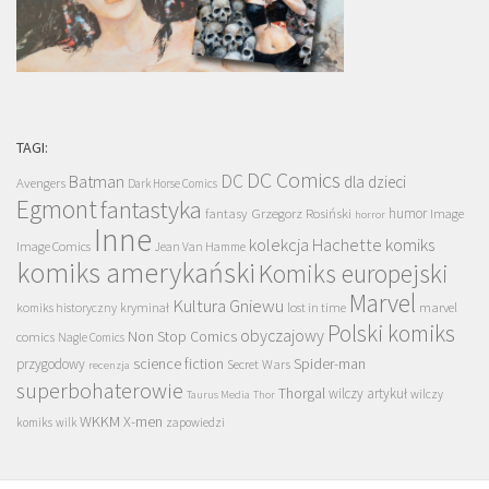
TAGI:
DC Comics
DC
Batman
dla dzieci
Avengers
Dark Horse Comics
Egmont
fantastyka
Grzegorz Rosiński
humor
fantasy
Image
horror
Inne
kolekcja Hachette
komiks
Image Comics
Jean Van Hamme
komiks amerykański
Komiks europejski
Marvel
Kultura Gniewu
komiks historyczny
kryminał
lost in time
marvel
Polski komiks
obyczajowy
Non Stop Comics
comics
Nagle Comics
science fiction
Spider-man
przygodowy
Secret Wars
recenzja
superbohaterowie
Thorgal
wilczy artykuł
wilczy
Taurus Media
Thor
WKKM
X-men
komiks
wilk
zapowiedzi