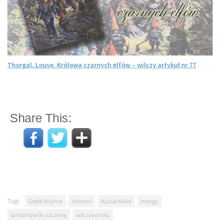
Thorgal. Louve. Królowa czarnych elfów – wilczy artykuł nr 77
Share This:
Tagi:
Goseki Kojima
Hanami
Kazuo Koike
manga
samotny wilk i szczenię
wilczy komiks