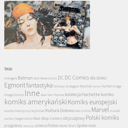
TAGI:
DC Comics
DC
Batman
dla dzieci
Avengers
Dark Horse Comics
Egmont
fantastyka
Grzegorz Rosiński
humor
fantasy
Image
horror
Inne
kolekcja Hachette
komiks
Image Comics
Jean Van Hamme
komiks amerykański
Komiks europejski
Marvel
Kultura Gniewu
komiks historyczny
kryminał
lost in time
marvel
Polski komiks
obyczajowy
Non Stop Comics
comics
Nagle Comics
science fiction
Spider-man
przygodowy
Secret Wars
recenzja