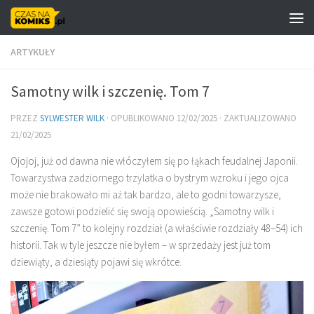
Skip to content
ARTYKUŁY
Samotny wilk i szczenię. Tom 7
PRZEZ
SYLWESTER WILK
· OPUBLIKOWANO
12/02/2025
· ZAKTUALIZOWANO
21/02/2025
Ojojoj, już od dawna nie włóczyłem się po łąkach feudalnej Japonii.
Towarzystwa zadziornego trzylatka o bystrym wzroku i jego ojca
może nie brakowało mi aż tak bardzo, ale to godni towarzysze,
zawsze gotowi podzielić się swoją opowieścią. „Samotny wilk i
szczenię. Tom 7” to kolejny rozdział (a właściwie rozdziały 48–54) ich
historii. Tak w tyle jeszcze nie byłem – w sprzedaży jest już tom
dziewiąty, a dziesiąty pojawi się wkrótce.