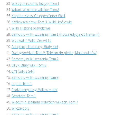
Wilczyca i czarny książę. Tom 1
Yakari. W krainie wilków. Tom 8
Kapitan Kloss. Gruppenführer Wolf
Królewska Krew. Tom 3. Wilki i królowie
Wilki. Historie prawdziwe
Samotny wilk i szczenię. Tom 1 (nowa edycja od Hanami)
Wydział 7. Wilki. Zeszyt 10
Adaptacje literatury, Biały kieł
Dwa gwoździe. Tom 2 (Telefon do piekła, Matka wilków)
Samotny wilk i szczenię. Tom 2
Elryk. Biały wilk. Tom 3
S/N (wilk z S/N)
Samotny wilk i szczenię. Tom 3
Lupus. Tom 1
Podziemny krąg. Wilk w matni
Beastars. Tom 1
Wiedźmin. Ballada o dwóch wilkach. Tom 7
Wilcze doły
Samotny wilk i szczenię. Tom 4