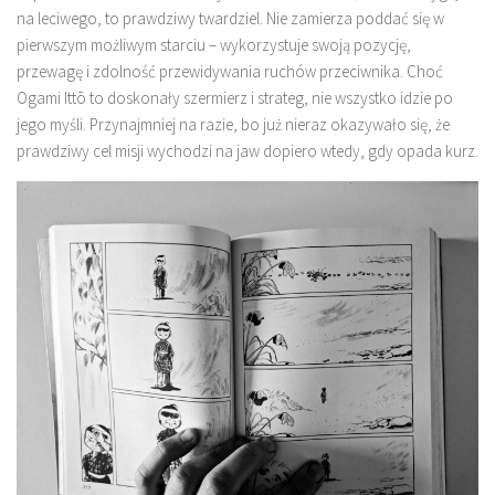
na leciwego, to prawdziwy twardziel. Nie zamierza poddać się w
pierwszym możliwym starciu – wykorzystuje swoją pozycję,
przewagę i zdolność przewidywania ruchów przeciwnika. Choć
Ogami Ittō to doskonały szermierz i strateg, nie wszystko idzie po
jego myśli. Przynajmniej na razie, bo już nieraz okazywało się, że
prawdziwy cel misji wychodzi na jaw dopiero wtedy, gdy opada kurz.