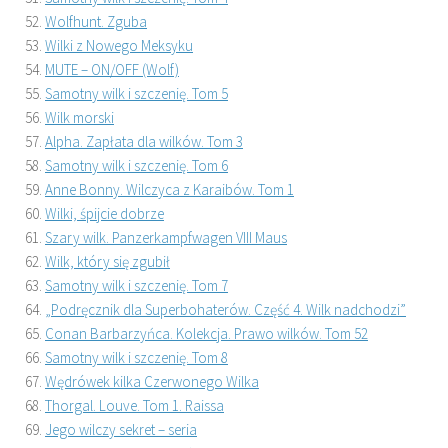
Wolfhunt. Zguba
Wilki z Nowego Meksyku
MUTE – ON/OFF (Wolf)
Samotny wilk i szczenię. Tom 5
Wilk morski
Alpha. Zapłata dla wilków. Tom 3
Samotny wilk i szczenię. Tom 6
Anne Bonny. Wilczyca z Karaibów. Tom 1
Wilki, śpijcie dobrze
Szary wilk. Panzerkampfwagen VIII Maus
Wilk, który się zgubił
Samotny wilk i szczenię. Tom 7
„Podręcznik dla Superbohaterów. Część 4. Wilk nadchodzi”
Conan Barbarzyńca. Kolekcja. Prawo wilków. Tom 52
Samotny wilk i szczenię. Tom 8
Wędrówek kilka Czerwonego Wilka
Thorgal. Louve. Tom 1. Raissa
Jego wilczy sekret – seria