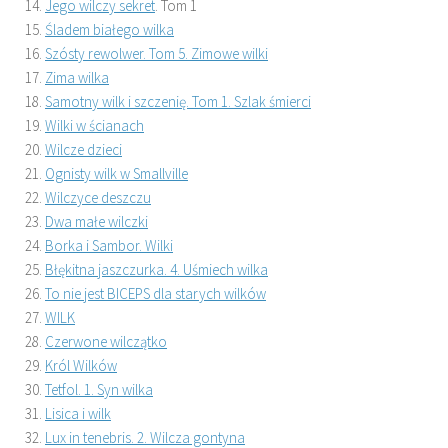
Jego wilczy sekret
. Tom 1
Śladem białego wilka
Szósty rewolwer. Tom 5. Zimowe wilki
Zima wilka
Samotny wilk i szczenię. Tom 1. Szlak śmierci
Wilki w ścianach
Wilcze dzieci
Ognisty wilk w Smallville
Wilczyce deszczu
Dwa małe wilczki
Borka i Sambor. Wilki
Błękitna jaszczurka. 4. Uśmiech wilka
To nie jest BICEPS dla starych wilków
WILK
Czerwone wilczątko
Król Wilków
Tetfol. 1. Syn wilka
Lisica i wilk
Lux in tenebris. 2. Wilcza gontyna