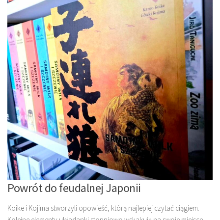
Powrót do feudalnej Japonii
Koike i Kojima stworzyli opowieść, którą najlepiej czytać ciągiem.
Kolejne elementy układanki stopniowo wskakują na swoje miejsce,