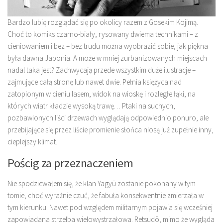
Bardzo lubię rozglądać się po okolicy razem z Gosekim Kojimą.
Choć to komiks czarno-biały, rysowany dwiema technikami – z
cieniowaniem i bez – bez trudu można wyobrazić sobie, jak piękna
była dawna Japonia. A może w mniej zurbanizowanych miejscach
nadal taka jest? Zachwycają przede wszystkim duże ilustracje –
zajmujące całą stronę lub nawet dwie. Pełnia księżyca nad
zatopionym w cieniu lasem, widok na wioskę i rozległe łąki, na
których wiatr kładzie wysoką trawę… Ptaki na suchych,
pozbawionych liści drzewach wyglądają odpowiednio ponuro, ale
przebijające się przez liście promienie słońca niosą już zupełnie inny,
cieplejszy klimat.
Pościg za przeznaczeniem
Nie spodziewałem się, że klan Yagyū zostanie pokonany w tym
tomie, choć wyraźnie czuć, że fabuła konsekwentnie zmierzała w
tym kierunku. Nawet pod względem militarnym pojawia się wcześniej
zapowiadana strzelba wielowystrzałowa. Retsudō, mimo że wygląda