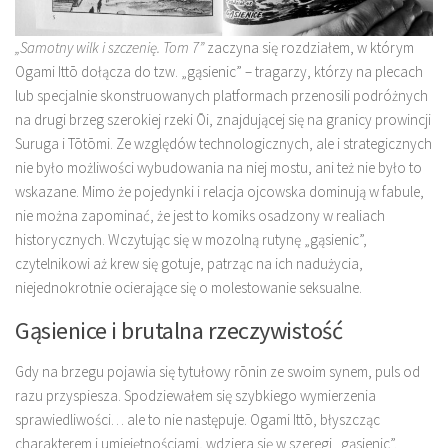
„Samotny wilk i szczenię. Tom 7”
zaczyna się rozdziałem, w którym
Ogami Ittō dołącza do tzw. „gąsienic” – tragarzy, którzy na plecach
lub specjalnie skonstruowanych platformach przenosili podróżnych
na drugi brzeg szerokiej rzeki Ōi, znajdującej się na granicy prowincji
Suruga i Tōtōmi. Ze względów technologicznych, ale i strategicznych
nie było możliwości wybudowania na niej mostu, ani też nie było to
wskazane. Mimo że pojedynki i relacja ojcowska dominują w fabule,
nie można zapominać, że jest to komiks osadzony w realiach
historycznych. Wczytując się w mozolną rutynę „gąsienic”,
czytelnikowi aż krew się gotuje, patrząc na ich nadużycia,
niejednokrotnie ocierające się o molestowanie seksualne.
Gąsienice i brutalna rzeczywistość
Gdy na brzegu pojawia się tytułowy rōnin ze swoim synem, puls od
razu przyspiesza. Spodziewałem się szybkiego wymierzenia
sprawiedliwości… ale to nie następuje. Ogami Ittō, błyszcząc
charakterem i umiejętnościami, wdziera się w szeregi „gąsienic”.