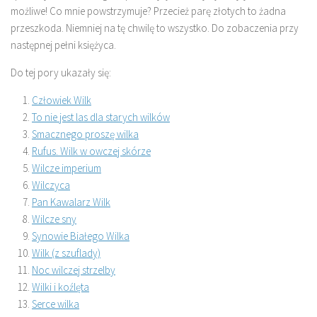
możliwe! Co mnie powstrzymuje? Przecież parę złotych to żadna
przeszkoda. Niemniej na tę chwilę to wszystko. Do zobaczenia przy
następnej pełni księżyca.
Do tej pory ukazały się:
Człowiek Wilk
To nie jest las dla starych wilków
Smacznego proszę wilka
Rufus. Wilk w owczej skórze
Wilcze imperium
Wilczyca
Pan Kawalarz Wilk
Wilcze sny
Synowie Białego Wilka
Wilk (z szuflady)
Noc wilczej strzelby
Wilki i koźlęta
Serce wilka