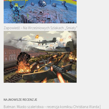
Zapowiedź – Na Wrześniowych Szlakach „Śmiały”
NAJNOWSZE RECENZJE
Batman. Miasto szaleństwa – recenzja komiksu Christiana Warda |