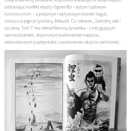
odsłaniając konflikt między Ogami Ittō – byłym rządowym
kaishakuninem
– a potężnym i wpływowym klanem Yagyū,
zwłaszcza jego przywódcą, Retsudō. Co ciekawe, „Samotny wilk i
szczenię. Tom 7” ma niemal filmową dynamikę – z intrygującym
wprowadzeniem, stopniowym budowaniem napięcia,
widowiskowymi pojedynkami i zawieszeniem akcji na sam koniec.