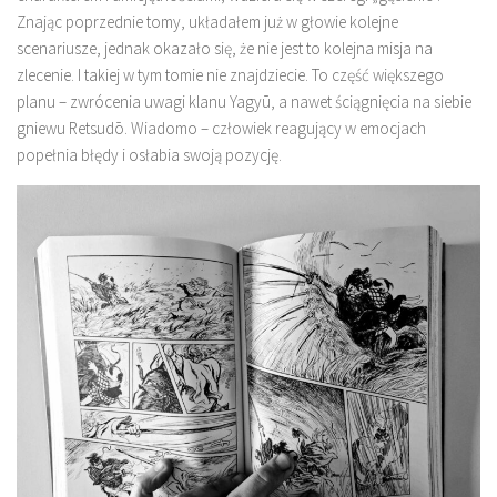
Znając poprzednie tomy, układałem już w głowie kolejne
scenariusze, jednak okazało się, że nie jest to kolejna misja na
zlecenie. I takiej w tym tomie nie znajdziecie. To część większego
planu – zwrócenia uwagi klanu Yagyū, a nawet ściągnięcia na siebie
gniewu Retsudō. Wiadomo – człowiek reagujący w emocjach
popełnia błędy i osłabia swoją pozycję.