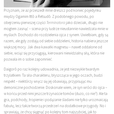
Przyznam, że aż przeszedł mnie dreszcz pod koniec pojedynku
między Ogamim Ittō a Retsudō. Z podobnego powodu, po
obejrzeniu pierwszej części
Terminatora
jako dzieciak, długo nie
mogłem zasnąć – scena przy lustrze nieustannie nawiedzała mnie w
myślach. Dochodzi do rozdzielenia ojca z synem. Uwielbiam, gdy są
razem, ale gdy zostają od siebie oddzieleni, historia nabiera jeszcze
większej mocy. Jak dwa kawałki magnesu – nawet oddalone od
siebie, wciąż się przyciągają, kierowani niewidzialną siłą, która nie
pozwala im o sobie zapomnieć.
Daigorō po raz kolejny udowadnia, że jest niezwykle twardym
trzylatkiem. Ta siła charakteru, błyszcząca w jego oczach, budzi
respekt – niektórzy wręcz się jej obawiają, przypisując mu
demoniczne pochodzenie. Doskonale wiem, że syn wróci do ojca –
w końcu przed nimi jeszcze trzynaście tomów (dużo, co nie?). Ale ta
gra, podchody, tropienie i podążanie śladami nie tylko urozmaicają
fabułę, lecz także tworzą przestrzeń na dodatkowe przygody. No i
sprawiają, że chcę sięgnąć po kolejny tom najszybciej, jak to