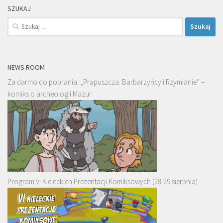
SZUKAJ
Szukaj:
NEWS ROOM
Za darmo do pobrania: „Prapuszcza. Barbarzyńcy i Rzymianie” –
komiks o archeologii Mazur
Program VI Kieleckich Prezentacji Komiksowych (28-29 sierpnia)