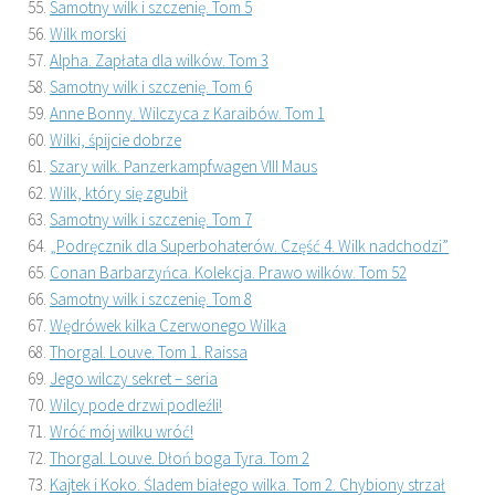
Samotny wilk i szczenię. Tom 5
Wilk morski
Alpha. Zapłata dla wilków. Tom 3
Samotny wilk i szczenię. Tom 6
Anne Bonny. Wilczyca z Karaibów. Tom 1
Wilki, śpijcie dobrze
Szary wilk. Panzerkampfwagen VIII Maus
Wilk, który się zgubił
Samotny wilk i szczenię. Tom 7
„Podręcznik dla Superbohaterów. Część 4. Wilk nadchodzi”
Conan Barbarzyńca. Kolekcja. Prawo wilków. Tom 52
Samotny wilk i szczenię. Tom 8
Wędrówek kilka Czerwonego Wilka
Thorgal. Louve. Tom 1. Raissa
Jego wilczy sekret – seria
Wilcy pode drzwi podleźli!
Wróć mój wilku wróć!
Thorgal. Louve. Dłoń boga Tyra. Tom 2
Kajtek i Koko. Śladem białego wilka. Tom 2. Chybiony strzał