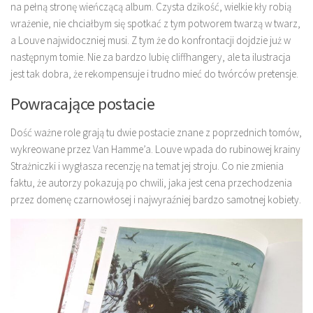
na pełną stronę wieńczącą album. Czysta dzikość, wielkie kły robią
wrażenie, nie chciałbym się spotkać z tym potworem twarzą w twarz,
a Louve najwidoczniej musi. Z tym że do konfrontacji dojdzie już w
następnym tomie. Nie za bardzo lubię cliffhangery, ale ta ilustracja
jest tak dobra, że rekompensuje i trudno mieć do twórców pretensje.
Powracające postacie
Dość ważne role grają tu dwie postacie znane z poprzednich tomów,
wykreowane przez Van Hamme’a. Louve wpada do rubinowej krainy
Strażniczki i wygłasza recenzję na temat jej stroju. Co nie zmienia
faktu, że autorzy pokazują po chwili, jaka jest cena przechodzenia
przez domenę czarnowłosej i najwyraźniej bardzo samotnej kobiety.