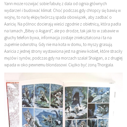
Yann może rozwijać sobie fabułę z dala od ognia głównych
wydarzeń i budować klimat. Choć podczas gdy chłopcy się bawią w
wojnę, to na tę ekipę twórczą spada obowiązek, aby zadbać o
Aaricię. Na północ docierają wieści zgodnie z obietnicą, która padła
na łamach „Bitwy o Asgard”, ale po drodze, tak jak to w zabawie w
głuchy telefon bywa, informacja zostaje zniekształcona i ta na
zupełnie odwrotną. Gdy nie ma kota w domu, to myszy grasują.
Aaricia z jednej strony wystawiona jest na gniew kobiet, które straciły
mężów i synów, podczas gdy na morzach szalał Shaigan, a z drugiej
wpada w oko pewnemu blondasowi. Ciężko być żoną Thorgala.