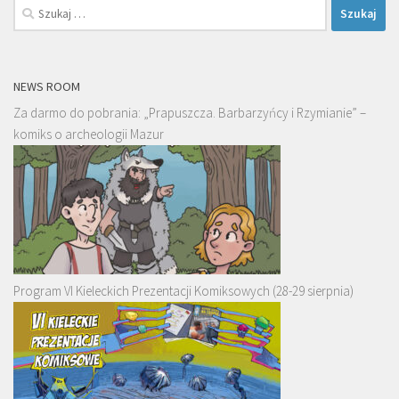
Szukaj:
NEWS ROOM
Za darmo do pobrania: „Prapuszcza. Barbarzyńcy i Rzymianie” –
komiks o archeologii Mazur
Program VI Kieleckich Prezentacji Komiksowych (28-29 sierpnia)