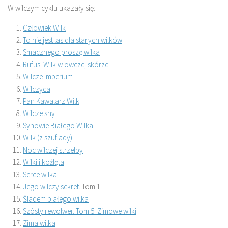
W wilczym cyklu ukazały się:
Człowiek Wilk
To nie jest las dla starych wilków
Smacznego proszę wilka
Rufus. Wilk w owczej skórze
Wilcze imperium
Wilczyca
Pan Kawalarz Wilk
Wilcze sny
Synowie Białego Wilka
Wilk (z szuflady)
Noc wilczej strzelby
Wilki i koźlęta
Serce wilka
Jego wilczy sekret
. Tom 1
Śladem białego wilka
Szósty rewolwer. Tom 5. Zimowe wilki
Zima wilka