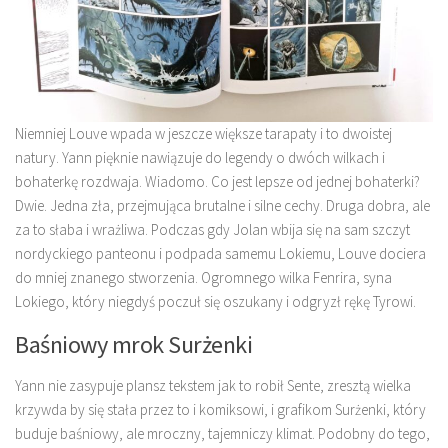
Niemniej Louve wpada w jeszcze większe tarapaty i to dwoistej
natury. Yann pięknie nawiązuje do legendy o dwóch wilkach i
bohaterkę rozdwaja. Wiadomo. Co jest lepsze od jednej bohaterki?
Dwie. Jedna zła, przejmująca brutalne i silne cechy. Druga dobra, ale
za to słaba i wrażliwa. Podczas gdy Jolan wbija się na sam szczyt
nordyckiego panteonu i podpada samemu Lokiemu, Louve dociera
do mniej znanego stworzenia. Ogromnego wilka Fenrira, syna
Lokiego, który niegdyś poczuł się oszukany i odgryzł rękę Tyrowi.
Baśniowy mrok Surżenki
Yann nie zasypuje plansz tekstem jak to robił Sente, zresztą wielka
krzywda by się stała przez to i komiksowi, i grafikom Surżenki, który
buduje baśniowy, ale mroczny, tajemniczy klimat. Podobny do tego,