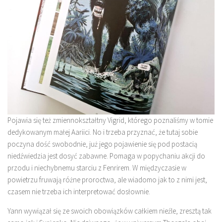
Pojawia się też zmiennokształtny Vigrid, którego poznaliśmy w tomie
dedykowanym małej Aariici. No i trzeba przyznać, że tutaj sobie
poczyna dość swobodnie, już jego pojawienie się pod postacią
niedźwiedzia jest dosyć zabawne. Pomaga w popychaniu akcji do
przodu i niechybnemu starciu z Fenrirem. W międzyczasie w
powietrzu fruwają różne proroctwa, ale wiadomo jak to z nimi jest,
czasem nie trzeba ich interpretować dosłownie.
Yann wywiązał się ze swoich obowiązków całkiem nieźle, zresztą tak