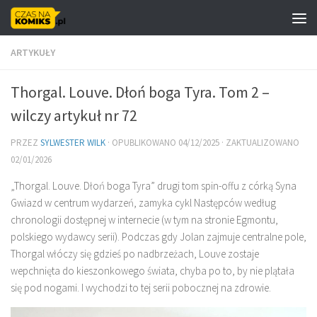
Skip to content
ARTYKUŁY
Thorgal. Louve. Dłoń boga Tyra. Tom 2 –
wilczy artykuł nr 72
PRZEZ
SYLWESTER WILK
· OPUBLIKOWANO
04/12/2025
· ZAKTUALIZOWANO
02/01/2026
„Thorgal. Louve. Dłoń boga Tyra” drugi tom spin-offu z córką Syna
Gwiazd w centrum wydarzeń, zamyka cykl Następców według
chronologii dostępnej w internecie (w tym na stronie Egmontu,
polskiego wydawcy serii). Podczas gdy Jolan zajmuje centralne pole,
Thorgal włóczy się gdzieś po nadbrzeżach, Louve zostaje
wepchnięta do kieszonkowego świata, chyba po to, by nie plątała
się pod nogami. I wychodzi to tej serii pobocznej na zdrowie.