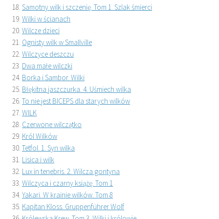
Samotny wilk i szczenię. Tom 1. Szlak śmierci
Wilki w ścianach
Wilcze dzieci
Ognisty wilk w Smallville
Wilczyce deszczu
Dwa małe wilczki
Borka i Sambor. Wilki
Błękitna jaszczurka. 4. Uśmiech wilka
To nie jest BICEPS dla starych wilków
WILK
Czerwone wilczątko
Król Wilków
Tetfol. 1. Syn wilka
Lisica i wilk
Lux in tenebris. 2. Wilcza gontyna
Wilczyca i czarny książę. Tom 1
Yakari. W krainie wilków. Tom 8
Kapitan Kloss. Gruppenführer Wolf
Królewska Krew. Tom 3. Wilki i królowie