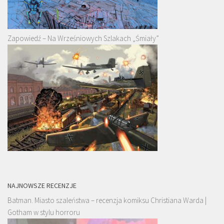
Zapowiedź – Na Wrześniowych Szlakach „Śmiały”
NAJNOWSZE RECENZJE
Batman. Miasto szaleństwa – recenzja komiksu Christiana Warda |
Gotham w stylu horroru