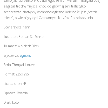
samo jak i Surżenko. Nic dziwnego, że w uniwersum Thorgala obaj
zagrzali trochę miejsca, choć do głównej serii trafił tylko
scenarzysta. Następny w chronologicznej kolejności jest „Statek
miecz”, otwierający cykl Czerwonych Magów. Do zobaczenia.
Scenarzysta: Yann
Ilustrator: Roman Surżenko
Tłumacz: Wojciech Birek
Wydawca:
Egmont
Seria: Thorgal: Louve
Format: 225 x 295
Liczba stron: 48
Oprawa: Twarda
Druk: kolor