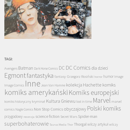
TAGI:
DC Comics
DC
Batman
dla dzieci
Avengers
Dark Horse Comics
Egmont
fantastyka
Grzegorz Rosiński
humor
fantasy
Image
horror
Inne
kolekcja Hachette
komiks
Image Comics
Jean Van Hamme
komiks amerykański
Komiks europejski
Marvel
Kultura Gniewu
komiks historyczny
kryminał
lost in time
marvel
Polski komiks
obyczajowy
Non Stop Comics
comics
Nagle Comics
science fiction
Spider-man
przygodowy
Secret Wars
recenzja
superbohaterowie
Thorgal
wilczy artykuł
wilczy
Taurus Media
Thor