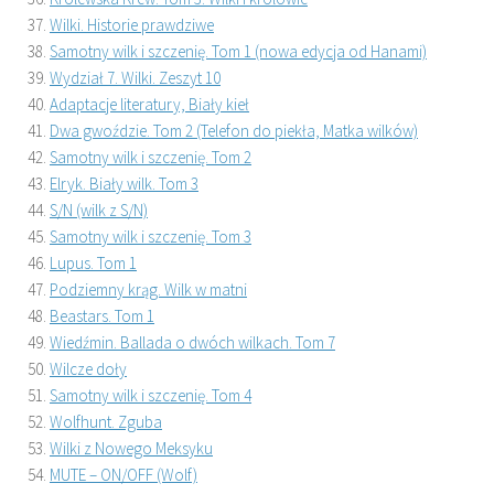
Wilki. Historie prawdziwe
Samotny wilk i szczenię. Tom 1 (nowa edycja od Hanami)
Wydział 7. Wilki. Zeszyt 10
Adaptacje literatury, Biały kieł
Dwa gwoździe. Tom 2 (Telefon do piekła, Matka wilków)
Samotny wilk i szczenię. Tom 2
Elryk. Biały wilk. Tom 3
S/N (wilk z S/N)
Samotny wilk i szczenię. Tom 3
Lupus. Tom 1
Podziemny krąg. Wilk w matni
Beastars. Tom 1
Wiedźmin. Ballada o dwóch wilkach. Tom 7
Wilcze doły
Samotny wilk i szczenię. Tom 4
Wolfhunt. Zguba
Wilki z Nowego Meksyku
MUTE – ON/OFF (Wolf)