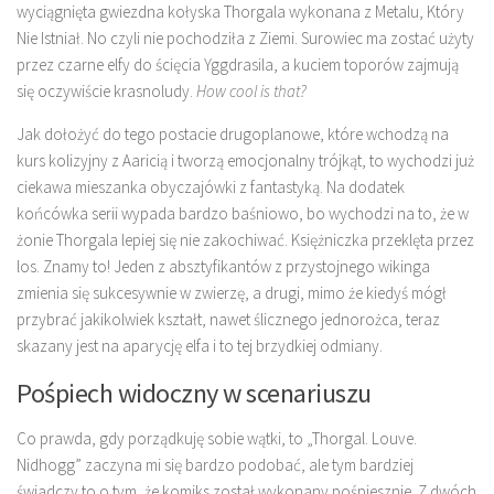
wyciągnięta gwiezdna kołyska Thorgala wykonana z Metalu, Który
Nie Istniał. No czyli nie pochodziła z Ziemi. Surowiec ma zostać użyty
przez czarne elfy do ścięcia Yggdrasila, a kuciem toporów zajmują
się oczywiście krasnoludy.
How cool is that?
Jak dołożyć do tego postacie drugoplanowe, które wchodzą na
kurs kolizyjny z Aaricią i tworzą emocjonalny trójkąt, to wychodzi już
ciekawa mieszanka obyczajówki z fantastyką. Na dodatek
końcówka serii wypada bardzo baśniowo, bo wychodzi na to, że w
żonie Thorgala lepiej się nie zakochiwać. Księżniczka przeklęta przez
los. Znamy to! Jeden z absztyfikantów z przystojnego wikinga
zmienia się sukcesywnie w zwierzę, a drugi, mimo że kiedyś mógł
przybrać jakikolwiek kształt, nawet ślicznego jednorożca, teraz
skazany jest na aparycję elfa i to tej brzydkiej odmiany.
Pośpiech widoczny w scenariuszu
Co prawda, gdy porządkuję sobie wątki, to „Thorgal. Louve.
Nidhogg” zaczyna mi się bardzo podobać, ale tym bardziej
świadczy to o tym, że komiks został wykonany pośpiesznie. Z dwóch