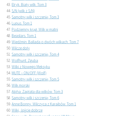
Elryk. Biały wilk. Tom 3
S/N (wilk z S/N)
Samotny wilk i szczenię. Tom 3
Lupus. Tom 1
Podziemny krąg. Wilk w matni
Beastars. Tom 1
Wiedźmin. Ballada o dwóch wilkach. Tom 7
Wilcze doły
Samotny wilk i szczenię. Tom 4
Wolfhunt. Zguba
Wilki z Nowego Meksyku
MUTE – ON/OFF (Wolf)
Samotny wilk i szczenię. Tom 5
Wilk morski
Alpha. Zapłata dla wilków. Tom 3
Samotny wilk i szczenię. Tom 6
Anne Bonny. Wilczyca z Karaibów. Tom 1
Wilki, śpijcie dobrze