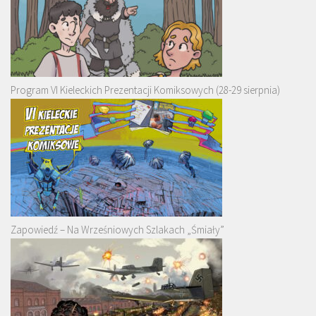
Program VI Kieleckich Prezentacji Komiksowych (28-29 sierpnia)
Zapowiedź – Na Wrześniowych Szlakach „Śmiały”