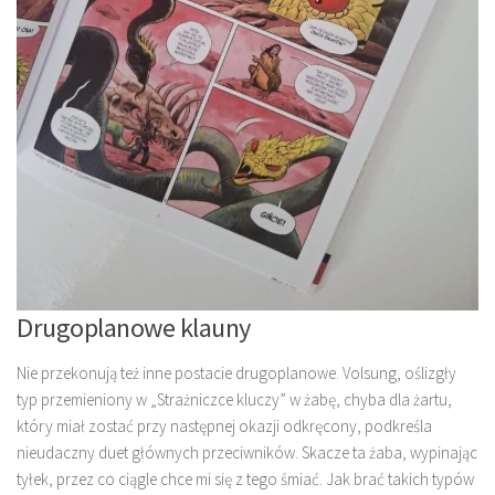
Drugoplanowe klauny
Nie przekonują też inne postacie drugoplanowe. Volsung, oślizgły
typ przemieniony w „Strażniczce kluczy” w żabę, chyba dla żartu,
który miał zostać przy następnej okazji odkręcony, podkreśla
nieudaczny duet głównych przeciwników. Skacze ta żaba, wypinając
tyłek, przez co ciągle chce mi się z tego śmiać. Jak brać takich typów