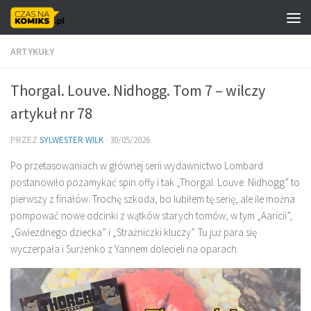
Skip to content
ARTYKUŁY
Thorgal. Louve. Nidhogg. Tom 7 – wilczy
artykuł nr 78
PRZEZ
SYLWESTER WILK
·
30/05/2026
Po przetasowaniach w głównej serii wydawnictwo Lombard
postanowiło pozamykać spin offy i tak „Thorgal. Louve. Nidhogg” to
pierwszy z finałów. Trochę szkoda, bo lubiłem tę serię, ale ile można
pompować nowe odcinki z wątków starych tomów, w tym „Aaricii”,
„Gwiezdnego dziecka” i „Strażniczki kluczy”. Tu już para się
wyczerpała i Surżenko z Yannem dolecieli na oparach.