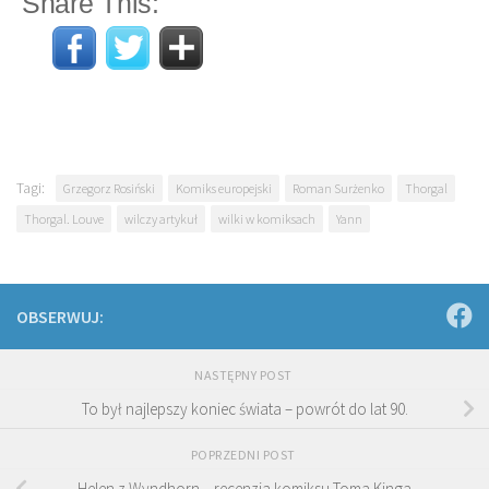
Share This:
Tagi:
Grzegorz Rosiński
Komiks europejski
Roman Surżenko
Thorgal
Thorgal. Louve
wilczy artykuł
wilki w komiksach
Yann
OBSERWUJ:
NASTĘPNY POST
To był najlepszy koniec świata – powrót do lat 90.
POPRZEDNI POST
Helen z Wyndhorn – recenzja komiksu Toma Kinga