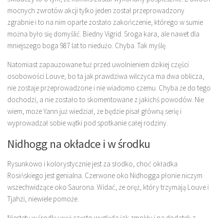
mocnych zwrotów akcji tylko jeden został przeprowadzony
zgrabnie i to na nim oparte zostało zakończenie, którego w sumie
można było się domyślić. Biedny Vigrid. Sroga kara, ale nawet dla
mniejszego boga 987 lat to niedużo. Chyba. Tak myślę.
Natomiast zapauzowane tuż przed uwolnieniem dzikiej części
osobowości Louve, bo ta jak prawdziwa wilczyca ma dwa oblicza,
nie zostaje przeprowadzone i nie wiadomo czemu. Chyba że do tego
dochodzi, a nie zostało to skomentowane z jakichś powodów. Nie
wiem, może Yann już wiedział, że będzie pisał główną serię i
wyprowadzał sobie wątki pod spotkanie całej rodziny.
Nidhogg na okładce i w środku
Rysunkowo i kolorystycznie jest za słodko, choć okładka
Rosińskiego jest genialna. Czerwone oko Nidhogga płonie niczym
wszechwidzące oko Saurona. Widać, że oręż, który trzymają Louve i
Tjahzi, niewiele pomoże.
Niestety w środku wąż często wygląda jak zmokły i na dodatek z