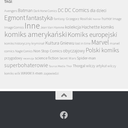
TAGI:
DC Comics
DC
Batman
dla dzieci
Avengers
Dark Horse Comics
Egmont
fantastyka
Grzegorz Rosiński
humor
fantasy
Image
horror
Inne
kolekcja Hachette
komiks
Image Comics
Jean Van Hamme
komiks amerykański
Komiks europejski
Marvel
Kultura Gniewu
komiks historyczny
kryminał
lost in time
marvel
Polski komiks
obyczajowy
Non Stop Comics
comics
Nagle Comics
science fiction
Spider-man
przygodowy
Secret Wars
recenzja
superbohaterowie
Thorgal
wilczy artykuł
wilczy
Taurus Media
Thor
WKKM
X-men
komiks
wilk
zapowiedzi