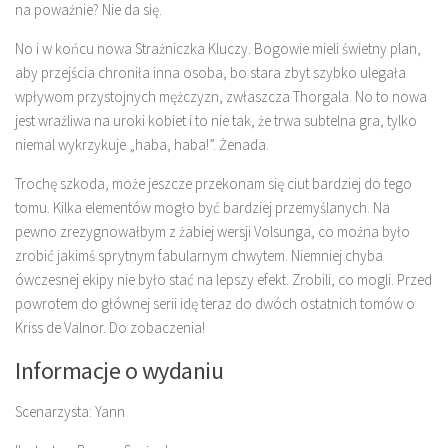
na poważnie? Nie da się.
No i w końcu nowa Strażniczka Kluczy. Bogowie mieli świetny plan,
aby przejścia chroniła inna osoba, bo stara zbyt szybko ulegała
wpływom przystojnych mężczyzn, zwłaszcza Thorgala. No to nowa
jest wrażliwa na uroki kobiet i to nie tak, że trwa subtelna gra, tylko
niemal wykrzykuje „haba, haba!”. Żenada.
Trochę szkoda, może jeszcze przekonam się ciut bardziej do tego
tomu. Kilka elementów mogło być bardziej przemyślanych. Na
pewno zrezygnowałbym z żabiej wersji Volsunga, co można było
zrobić jakimś sprytnym fabularnym chwytem. Niemniej chyba
ówczesnej ekipy nie było stać na lepszy efekt. Zrobili, co mogli. Przed
powrotem do głównej serii idę teraz do dwóch ostatnich tomów o
Kriss de Valnor. Do zobaczenia!
Informacje o wydaniu
Scenarzysta: Yann