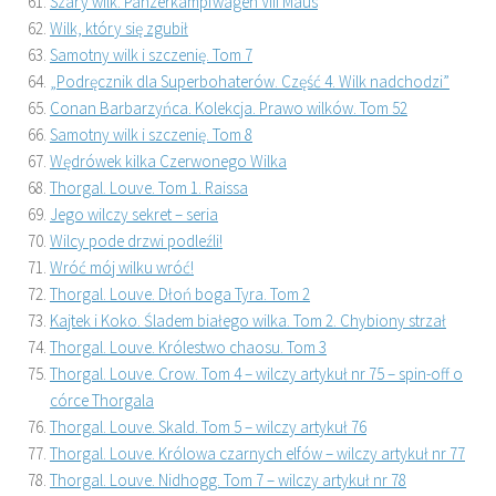
Szary wilk. Panzerkampfwagen VIII Maus
Wilk, który się zgubił
Samotny wilk i szczenię. Tom 7
„Podręcznik dla Superbohaterów. Część 4. Wilk nadchodzi”
Conan Barbarzyńca. Kolekcja. Prawo wilków. Tom 52
Samotny wilk i szczenię. Tom 8
Wędrówek kilka Czerwonego Wilka
Thorgal. Louve. Tom 1. Raissa
Jego wilczy sekret – seria
Wilcy pode drzwi podleźli!
Wróć mój wilku wróć!
Thorgal. Louve. Dłoń boga Tyra. Tom 2
Kajtek i Koko. Śladem białego wilka. Tom 2. Chybiony strzał
Thorgal. Louve. Królestwo chaosu. Tom 3
Thorgal. Louve. Crow. Tom 4 – wilczy artykuł nr 75 – spin-off o
córce Thorgala
Thorgal. Louve. Skald. Tom 5 – wilczy artykuł 76
Thorgal. Louve. Królowa czarnych elfów – wilczy artykuł nr 77
Thorgal. Louve. Nidhogg. Tom 7 – wilczy artykuł nr 78