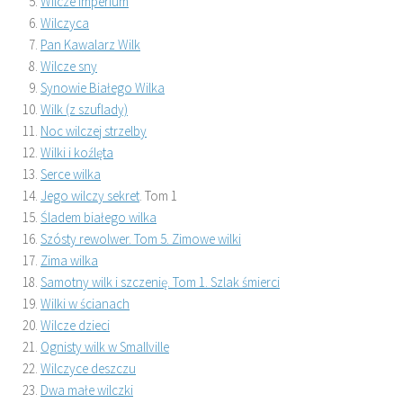
Wilcze imperium
Wilczyca
Pan Kawalarz Wilk
Wilcze sny
Synowie Białego Wilka
Wilk (z szuflady)
Noc wilczej strzelby
Wilki i koźlęta
Serce wilka
Jego wilczy sekret
. Tom 1
Śladem białego wilka
Szósty rewolwer. Tom 5. Zimowe wilki
Zima wilka
Samotny wilk i szczenię. Tom 1. Szlak śmierci
Wilki w ścianach
Wilcze dzieci
Ognisty wilk w Smallville
Wilczyce deszczu
Dwa małe wilczki