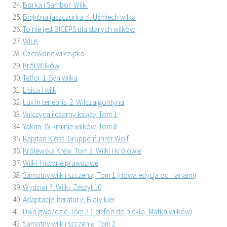
Borka i Sambor. Wilki
Błękitna jaszczurka. 4. Uśmiech wilka
To nie jest BICEPS dla starych wilków
WILK
Czerwone wilczątko
Król Wilków
Tetfol. 1. Syn wilka
Lisica i wilk
Lux in tenebris. 2. Wilcza gontyna
Wilczyca i czarny książę. Tom 1
Yakari. W krainie wilków. Tom 8
Kapitan Kloss. Gruppenführer Wolf
Królewska Krew. Tom 3. Wilki i królowie
Wilki. Historie prawdziwe
Samotny wilk i szczenię. Tom 1 (nowa edycja od Hanami)
Wydział 7. Wilki. Zeszyt 10
Adaptacje literatury, Biały kieł
Dwa gwoździe. Tom 2 (Telefon do piekła, Matka wilków)
Samotny wilk i szczenię. Tom 2