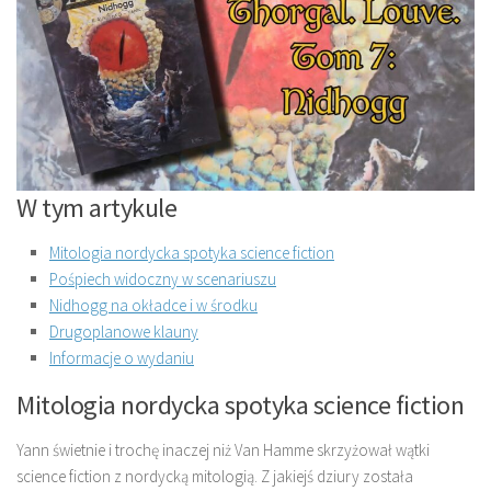
W tym artykule
Mitologia nordycka spotyka science fiction
Pośpiech widoczny w scenariuszu
Nidhogg na okładce i w środku
Drugoplanowe klauny
Informacje o wydaniu
Mitologia nordycka spotyka science fiction
Yann świetnie i trochę inaczej niż Van Hamme skrzyżował wątki
science fiction z nordycką mitologią. Z jakiejś dziury została