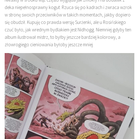
deka niepełnosprawny kogut. Rzuca się po kadrach i zwraca wzrok
w stronę swoich przeciwników w takich momentach, jakby dopiero
się obudził. Kupuję co prawda wersję Surżenki, ale u Rosińskiego
czuć było, jak wrednym bydlakiem jest Nidhogg. Niemniej gdyby ten
album ilustrował mistrz, to byłby jeszcze bardziej kolorowy, a
złowrogiego cieniowania byłoby jeszcze mniej.