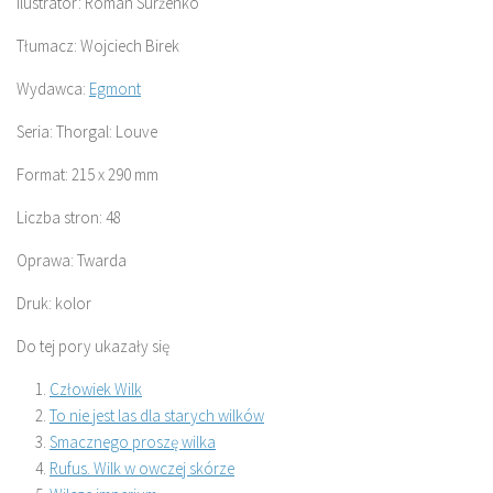
Ilustrator: Roman Surżenko
Tłumacz: Wojciech Birek
Wydawca:
Egmont
Seria: Thorgal: Louve
Format: 215 x 290 mm
Liczba stron: 48
Oprawa: Twarda
Druk: kolor
Do tej pory ukazały się
Człowiek Wilk
To nie jest las dla starych wilków
Smacznego proszę wilka
Rufus. Wilk w owczej skórze