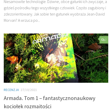
Niesamowite technologie. Dziwne, obce gatunki ich zwyczaje, a
gdzieś pośrodku tego wszystkiego człowiek. Często zagubiony i
zdezorientowany. Jak sobie ten gatunek wyobraża Jean-David
Morvan? A wrzuca po...
2
RECENZJA
27/10/2021
Armada. Tom 1 – fantastycznonaukowy
kociołek rozmaitości