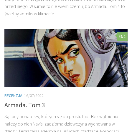
przed niego. W sumie to nie wiem czemu, bo Armada. Tom 4 to
świetny komiks w klimacie...
1
RECENZJA
16/07/2022
Armada. Tom 3
Są tacy bohaterzy, których się po prostu lubi. Bez wątpienia
należy do nich Navis, zadziorna dziewczyna wychowana w
dziczy. Teraz tajna agentka na usługach rządzącej korporacji.