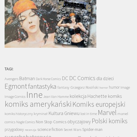
TAGI:
DC Comics
DC
Batman
dla dzieci
Avengers
Dark Horse Comics
Egmont
fantastyka
Grzegorz Rosiński
humor
fantasy
Image
horror
Inne
kolekcja Hachette
komiks
Image Comics
Jean Van Hamme
komiks amerykański
Komiks europejski
Marvel
Kultura Gniewu
komiks historyczny
kryminał
lost in time
marvel
Polski komiks
obyczajowy
Non Stop Comics
comics
Nagle Comics
science fiction
Spider-man
przygodowy
Secret Wars
recenzja
superbohaterowie