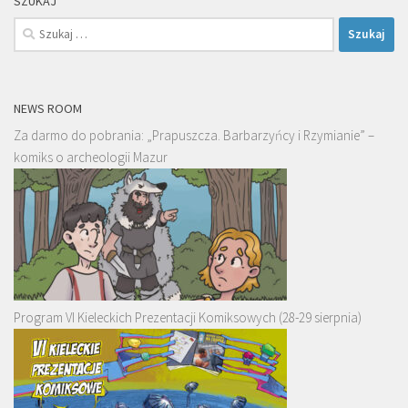
SZUKAJ
Szukaj:
NEWS ROOM
Za darmo do pobrania: „Prapuszcza. Barbarzyńcy i Rzymianie” –
komiks o archeologii Mazur
Program VI Kieleckich Prezentacji Komiksowych (28-29 sierpnia)