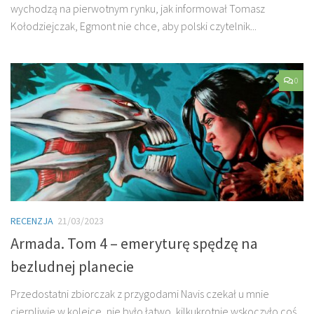
wychodzą na pierwotnym rynku, jak informował Tomasz
Kołodziejczak, Egmont nie chce, aby polski czytelnik...
0
RECENZJA
21/03/2023
Armada. Tom 4 – emeryturę spędzę na
bezludnej planecie
Przedostatni zbiorczak z przygodami Navis czekał u mnie
cierpliwie w kolejce, nie było łatwo, kilkukrotnie wskoczyło coś