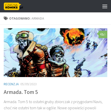
Skip to content
OTAGOWANO:
ARMADA
0
RECENZJA
05/09/2023
Armada. Tom 5
Armada. Tom 5 to ostatni gruby zbiorczak z przygodami Navis,
choć nie ostatni tom tak w ogóle. Nowe opowieści powoli