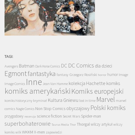
TAGI:
DC Comics
DC
Batman
dla dzieci
Avengers
Dark Horse Comics
Egmont
fantastyka
Grzegorz Rosiński
humor
fantasy
Image
horror
Inne
kolekcja Hachette
komiks
Image Comics
Jean Van Hamme
komiks amerykański
Komiks europejski
Marvel
Kultura Gniewu
komiks historyczny
kryminał
lost in time
marvel
Polski komiks
obyczajowy
Non Stop Comics
comics
Nagle Comics
science fiction
Spider-man
przygodowy
Secret Wars
recenzja
superbohaterowie
Thorgal
wilczy artykuł
wilczy
Taurus Media
Thor
WKKM
X-men
komiks
wilk
zapowiedzi