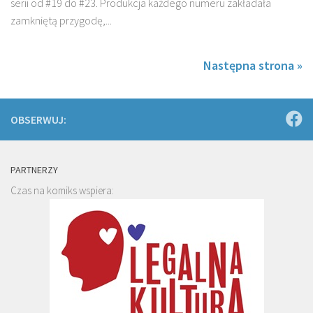
serii od #19 do #23. Produkcja każdego numeru zakładała
zamkniętą przygodę,...
Następna strona »
OBSERWUJ:
PARTNERZY
Czas na komiks wspiera: