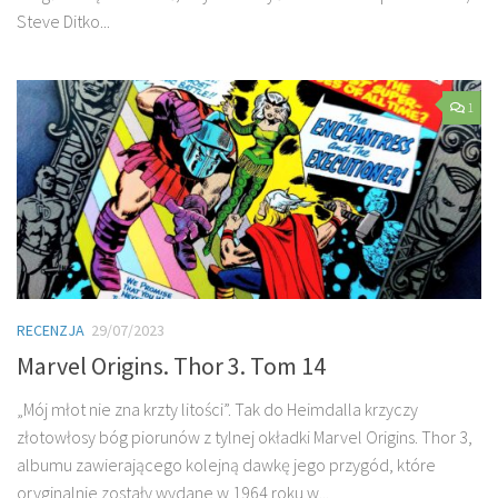
Steve Ditko...
1
RECENZJA
29/07/2023
Marvel Origins. Thor 3. Tom 14
„Mój młot nie zna krzty litości”. Tak do Heimdalla krzyczy
złotowłosy bóg piorunów z tylnej okładki Marvel Origins. Thor 3,
albumu zawierającego kolejną dawkę jego przygód, które
oryginalnie zostały wydane w 1964 roku w...