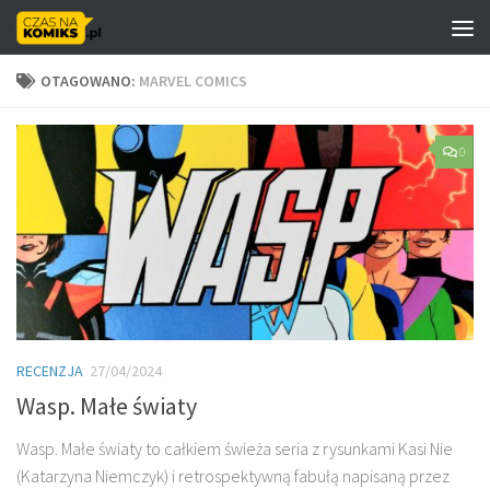
Skip to content
OTAGOWANO:
MARVEL COMICS
0
RECENZJA
27/04/2024
Wasp. Małe światy
Wasp. Małe światy to całkiem świeża seria z rysunkami Kasi Nie
(Katarzyna Niemczyk) i retrospektywną fabułą napisaną przez