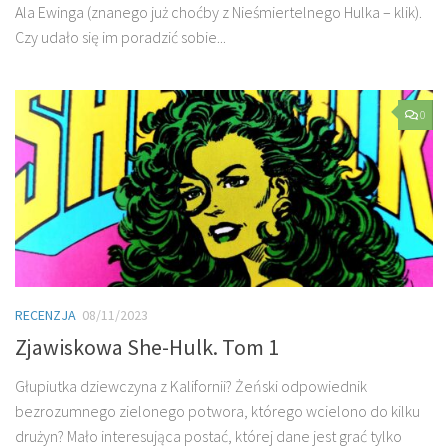
Ala Ewinga (znanego już choćby z Nieśmiertelnego Hulka – klik).
Czy udało się im poradzić sobie...
0
RECENZJA
08/11/2023
Zjawiskowa She-Hulk. Tom 1
Głupiutka dziewczyna z Kalifornii? Żeński odpowiednik
bezrozumnego zielonego potwora, którego wcielono do kilku
drużyn? Mało interesująca postać, której dane jest grać tylko