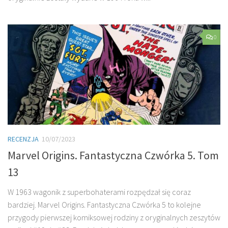
0
RECENZJA
10/07/2023
Marvel Origins. Fantastyczna Czwórka 5. Tom
13
W 1963 wagonik z superbohaterami rozpędzał się coraz
bardziej. Marvel Origins. Fantastyczna Czwórka 5 to kolejne
przygody pierwszej komiksowej rodziny z oryginalnych zeszytów