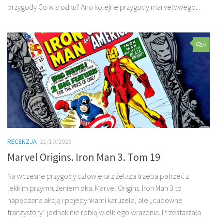
przygody Co w środku? Ano kolejne przygody marvelowego...
0
RECENZJA
21/10/2023
Marvel Origins. Iron Man 3. Tom 19
Na wczesne przygody człowieka z żelaza trzeba patrzeć z
lekkim przymrużeniem oka. Marvel Origins. Iron Man 3 to
napędzana akcją i pojedynkami karuzela, ale „cudowne
tranzystory” jednak nie robią wielkiego wrażenia. Przestarzała