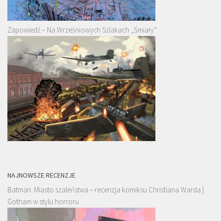
Zapowiedź – Na Wrześniowych Szlakach „Śmiały”
NAJNOWSZE RECENZJE
Batman. Miasto szaleństwa – recenzja komiksu Christiana Warda |
Gotham w stylu horroru