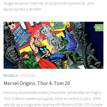
drugie skrzypce? Otóż nie, bo przychodzi wybawiciel. John
Byrne wyciska z Jennifer...
0
RECENZJA
27/10/2023
Marvel Origins. Thor 4. Tom 20
Pierwszą dwudziestkę kolekcji Hachette zamyka Marvel Origins.
Thor 4. Album zawiera przygody, które wcześniej (czyli w 1964)
ukazały się w magazynie Journey into Mystery #106-110. Kolejne