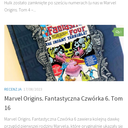
Hulk zostało zamknięte po sześciu numerach (u nas w Marvel
Origins. Tom 4 –...
0
RECENZJA
17/08/2023
Marvel Origins. Fantastyczna Czwórka 6. Tom
16
Marvel Origins. Fantastyczna Czwórka 6 zawiera kolejną dawkę
przygód pierwszej rodziny Marvela, które oryginalnie ukazały się