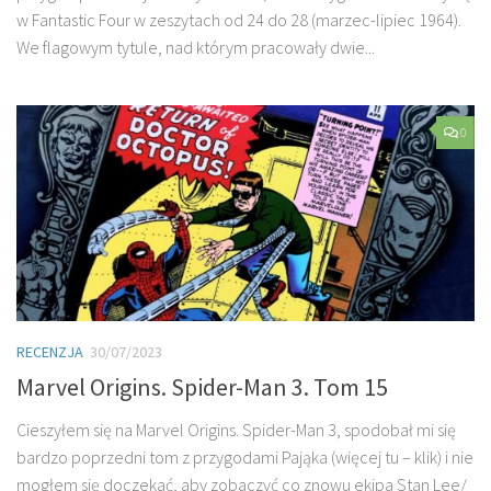
w Fantastic Four w zeszytach od 24 do 28 (marzec-lipiec 1964).
We flagowym tytule, nad którym pracowały dwie...
0
RECENZJA
30/07/2023
Marvel Origins. Spider-Man 3. Tom 15
Cieszyłem się na Marvel Origins. Spider-Man 3, spodobał mi się
bardzo poprzedni tom z przygodami Pająka (więcej tu – klik) i nie
mogłem się doczekać, aby zobaczyć co znowu ekipa Stan Lee/