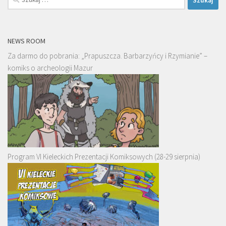
NEWS ROOM
Za darmo do pobrania: „Prapuszcza. Barbarzyńcy i Rzymianie” –
komiks o archeologii Mazur
Program VI Kieleckich Prezentacji Komiksowych (28-29 sierpnia)