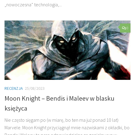
„nowoczesna” technologia,...
0
RECENZJA
25/08/2023
Moon Knight – Bendis i Maleev w blasku
księżyca
Nie często sięgam po (w miarę, bo ten ma już ponad 10 lat)
Marvele. Moon Knight przyciągnął mnie nazwiskami z okładki, bo
Bendis i Maleev to para odpowiedzialna za genialny run w