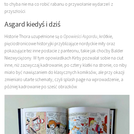
to chyba nie ma co robić rabanu o przywołanie wydarzeń z
przyszłości.
Asgard kiedyś i dziś
Historie Thora uzupełnione są o
Opowieści Asgardu
, krótkie,
pięciostronicowe historyjki przybliżające nordyckie mity oraz
pokazujące też inne postacie z panteonu, takie jak choćby Balder
Niezwyciężony. W tym opowiastkach Kirby pozwalał sobie na ciut
inne, niż zazwyczaj kadrowanie, po cztery klatki na stronie, co niby
miało być nawiązaniem do klasycznych komiksów, ale przy okazji
zmieniało utarte schematy, czyli splash page na wprowadzenie, a
później kadrowanie po sześć obrazków.