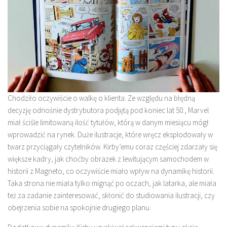
Chodziło oczywiście o walkę o klienta. Ze względu na błędną
decyzję odnośnie dystrybutora podjętą pod koniec lat 50., Marvel
miał ściśle limitowaną ilość tytułów, którą w danym miesiącu mógł
wprowadzić na rynek. Duże ilustracje, które wręcz eksplodowały w
twarz przyciągały czytelników. Kirby’emu coraz częściej zdarzały się
większe kadry, jak choćby obrazek z lewitującym samochodem w
historii z Magneto, co oczywiście miało wpływ na dynamikę historii.
Taka strona nie miała tylko mignąć po oczach, jak latarka, ale miała
też za zadanie zainteresować, skłonić do studiowania ilustracji, czy
obejrzenia sobie na spokojnie drugiego planu.