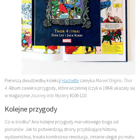
Pierwszą dwudziestkę kolekcji
Hachette
zamyka
Marvel Origins. Thor
4
. Album zawiera przygody, które wcześniej (czyli w 1964) ukazały się
w magazynie
Journey into Mystery
#106-110.
Kolejne przygody
Co w środku? Ano kolejne przygody marvelowego boga od
piorunów. Jak to potwierdzają strony przybliżające historię
wydawnictwa, trwała komiksowa rewolucja, zmianie ulegał po mału