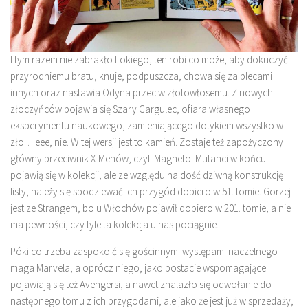
I tym razem nie zabrakło Lokiego, ten robi co może, aby dokuczyć
przyrodniemu bratu, knuje, podpuszcza, chowa się za plecami
innych oraz nastawia Odyna przeciw złotowłosemu. Z nowych
złoczyńców pojawia się Szary Gargulec, ofiara własnego
eksperymentu naukowego, zamieniającego dotykiem wszystko w
zło… eee, nie. W tej wersji jest to kamień. Zostaje też zapożyczony
główny przeciwnik X-Menów, czyli Magneto. Mutanci w końcu
pojawią się w kolekcji, ale ze względu na dość dziwną konstrukcję
listy, należy się spodziewać ich przygód dopiero w 51. tomie. Gorzej
jest ze Strangem, bo u Włochów pojawił dopiero w 201. tomie, a nie
ma pewności, czy tyle ta kolekcja u nas pociągnie.
Póki co trzeba zaspokoić się gościnnymi występami naczelnego
maga Marvela, a oprócz niego, jako postacie wspomagające
pojawiają się też Avengersi, a nawet znalazło się odwołanie do
następnego tomu z ich przygodami, ale jako że jest już w sprzedaży,