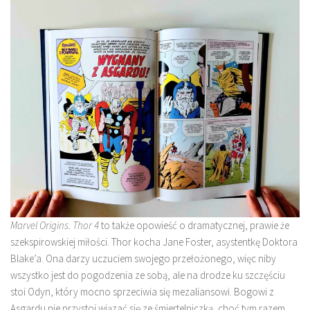
Marvel Origins. Thor 4
to także opowieść o dramatycznej, prawie że
szekspirowskiej miłości. Thor kocha Jane Foster, asystentkę Doktora
Blake’a. Ona darzy uczuciem swojego przełożonego, więc niby
wszystko jest do pogodzenia ze sobą, ale na drodze ku szczęściu
stoi Odyn, który mocno sprzeciwia się mezaliansowi. Bogowi z
Asgardu nie przystoi wiązać się ze śmiertelniczką, choć tym razem