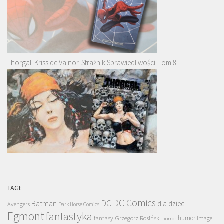
Thorgal. Kriss de Valnor. Strażnik Sprawiedliwości. Tom 8
TAGI:
DC Comics
DC
Batman
dla dzieci
Avengers
Dark Horse Comics
Egmont
fantastyka
Grzegorz Rosiński
humor
fantasy
Image
horror