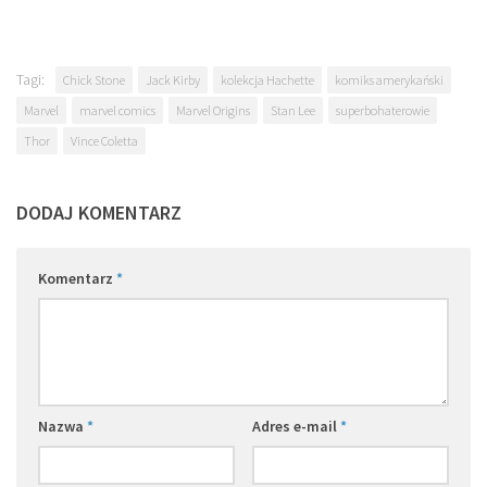
Tagi:
Chick Stone
Jack Kirby
kolekcja Hachette
komiks amerykański
Marvel
marvel comics
Marvel Origins
Stan Lee
superbohaterowie
Thor
Vince Coletta
DODAJ KOMENTARZ
Komentarz
*
Nazwa
*
Adres e-mail
*