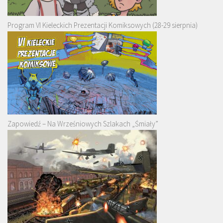
Program VI Kieleckich Prezentacji Komiksowych (28-29 sierpnia)
Zapowiedź – Na Wrześniowych Szlakach „Śmiały”