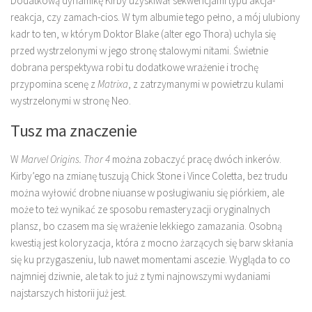
Dodatkową dynamikę Kirby uzyskiwał sekwencjami typu akcja-
reakcja, czy zamach-cios. W tym albumie tego pełno, a mój ulubiony
kadr to ten, w którym Doktor Blake (alter ego Thora) uchyla się
przed wystrzelonymi w jego stronę stalowymi nitami. Świetnie
dobrana perspektywa robi tu dodatkowe wrażenie i trochę
przypomina scenę z
Matrixa
, z zatrzymanymi w powietrzu kulami
wystrzelonymi w stronę Neo.
Tusz ma znaczenie
W
Marvel Origins. Thor 4
można zobaczyć pracę dwóch inkerów.
Kirby’ego na zmianę tuszują Chick Stone i Vince Coletta, bez trudu
można wyłowić drobne niuanse w posługiwaniu się piórkiem, ale
może to też wynikać ze sposobu remasteryzacji oryginalnych
plansz, bo czasem ma się wrażenie lekkiego zamazania. Osobną
kwestią jest koloryzacja, która z mocno żarzących się barw skłania
się ku przygaszeniu, lub nawet momentami ascezie. Wygląda to co
najmniej dziwnie, ale tak to już z tymi najnowszymi wydaniami
najstarszych historii już jest.