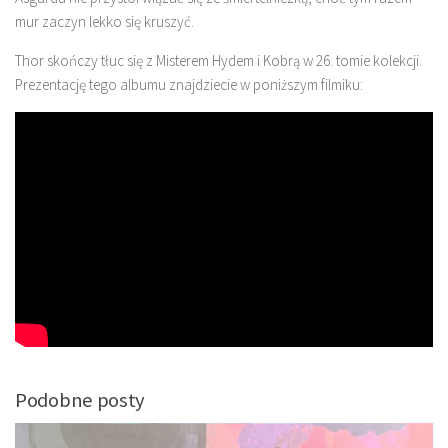
mur zaczyn lekko się kruszyć.
Thor skończy tłuc się z Misterem Hydem i Kobrą w 26. tomie kolekcji.
Prezentację tego albumu znajdziecie w poniższym filmiku:
Podobne posty