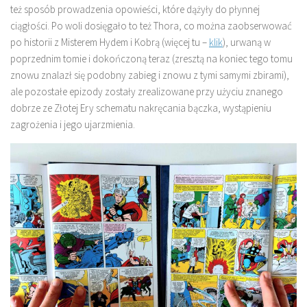
też sposób prowadzenia opowieści, które dążyły do płynnej
ciągłości. Po woli dosięgało to też Thora, co można zaobserwować
po historii z Misterem Hydem i Kobrą (więcej tu –
klik
), urwaną w
poprzednim tomie i dokończoną teraz (zresztą na koniec tego tomu
znowu znalazł się podobny zabieg i znowu z tymi samymi zbirami),
ale pozostałe epizody zostały zrealizowane przy użyciu znanego
dobrze ze Złotej Ery schematu nakręcania bączka, wystąpieniu
zagrożenia i jego ujarzmienia.