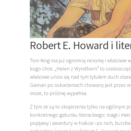
Robert E. Howard i lit
Tom King ma już ogromną renomę i właściwie wy
kogo chce. „Helen z Wyndhorn” to sześcioczęś
właściwie unosi się nad tym tytułem duch stare
Gaiman po oskarżeniach chowany jest przez wyd
może, to próżnię wypełnia.
Z tym że są to skojarzenia tylko na ogólnym p
konkretnego gatunku literackiego: magii i mie
popijawy i awantury w trakcie i po nich, burzl