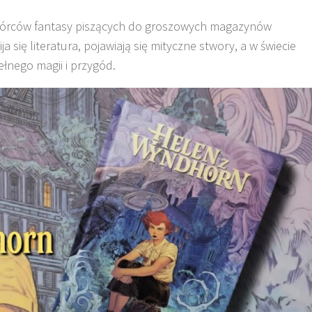
wórców fantasy piszących do groszowych magazynów
ię literatura, pojawiają się mityczne stwory, a w świecie
łnego magii i przygód.