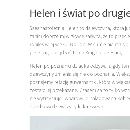
Helen i świat po drugie
Szesnastoletnia Helen to dziewczyna, która już
zanim dobrze mi w głowie zaświta, że to przeci
robiłeś w jej wieku. No i ojć. W sumie nie ma si
przestaję posądzać Toma Kinga o przesadę.
Helen po poznaniu dziadka odżywa, a gdy ten 
dziewczyny zmienia się nie do poznania. Więk
poznajemy relację guwernantki, która w większ
zostało jej przekazane. Czasem są to tylko wz
nie wytrzymuje i wparowuje naładowana kobie
dziadkowi dziewczyny kilka kwestii.