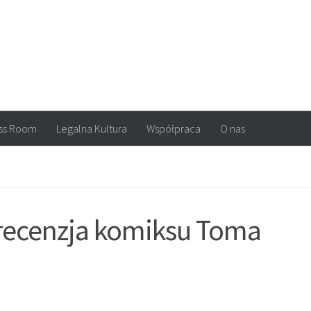
arvel, DC Comics, Image, newsy, konkursy. Wszystko o komiksach
ss Room
Legalna Kultura
Współpraca
O nas
recenzja komiksu Toma