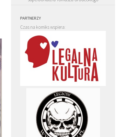
PARTNERZY
Czas na komiks wspiera: