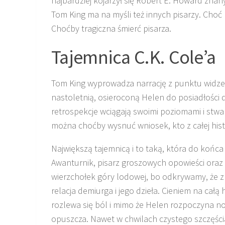
najbardziej kojarzył się Robert E. Howard zna
Tom King ma na myśli też innych pisarzy. Choć
Choćby tragiczna śmierć pisarza.
Tajemnica C.K. Cole’a
Tom King wyprowadza narrację z punktu widze
nastoletnią, osieroconą Helen do posiadłości dz
retrospekcje wciągają swoimi poziomami i stwar
można choćby wysnuć wniosek, kto z całej histo
Największą tajemnicą i to taką, która do końca n
Awanturnik, pisarz groszowych opowieści oraz 
wierzchołek góry lodowej, bo odkrywamy, że z 
relacja demiurga i jego dzieła. Cieniem na całą
rozlewa się ból i mimo że Helen rozpoczyna nowe
opuszcza. Nawet w chwilach czystego szczęści