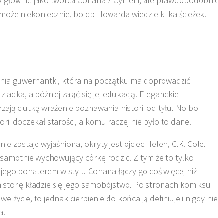
ny głównie jako twórca Conana z Cymerii, ale prawdopodobni
 może niekoniecznie, bo do Howarda wiedzie kilka ścieżek.
nia guwernantki, która na początku ma doprowadzić
iadka, a później zająć się jej edukacją. Eleganckie
zają ciutkę wrażenie poznawania historii od tyłu. No bo
rii doczekał starości, a komu raczej nie było to dane.
ie zostaje wyjaśniona, okryty jest ojciec Helen, C.K. Cole.
samotnie wychowujący córkę rodzic. Z tym że to tylko
jego bohaterem w stylu Conana łączy go coś więcej niż
 historię kładzie się jego samobójstwo. Po stronach komiksu
 życie, to jednak cierpienie do końca ją definiuje i nigdy nie
a.