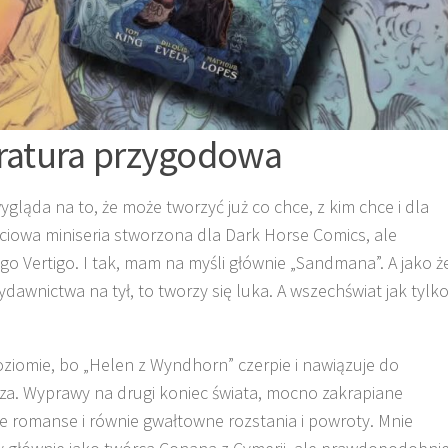
eratura przygodowa
gląda na to, że może tworzyć już co chce, z kim chce i dla
ciowa miniseria stworzona dla Dark Horse Comics, ale
go Vertigo. I tak, mam na myśli głównie „Sandmana”. A jako ż
awnictwa na tył, to tworzy się luka. A wszechświat jak tylk
oziomie, bo „Helen z Wyndhorn” czerpie i nawiązuje do
cza. Wyprawy na drugi koniec świata, mocno zakrapiane
iwe romanse i równie gwałtowne rozstania i powroty. Mnie