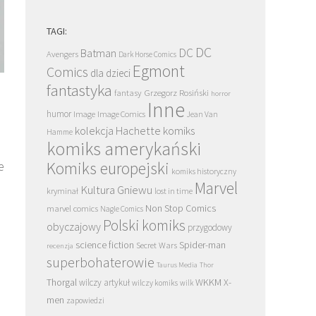
TAGI:
DC
DC
Batman
Avengers
Dark Horse Comics
Egmont
Comics
dla dzieci
fantastyka
Grzegorz Rosiński
fantasy
horror
Inne
humor
Image
Image Comics
Jean Van
kolekcja Hachette
komiks
Hamme
komiks amerykański
Komiks europejski
e
komiks historyczny
Marvel
Kultura Gniewu
kryminał
lost in time
Non Stop Comics
marvel comics
Nagle Comics
Polski komiks
obyczajowy
przygodowy
science fiction
Spider-man
Secret Wars
recenzja
superbohaterowie
Taurus Media
Thor
Thorgal
WKKM
X-
wilczy artykuł
wilczy komiks
wilk
men
zapowiedzi