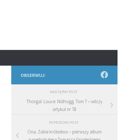
OBSERWUJ:
NASTĘPNY POST
Thorgal. Louve. Nidhogg. Tom 7 – wilczy
artykuł nr 78
POPRZEDNI POST
Ćma. Żabie królestwo – pierwszy album
superbohatera Tomasza Grodeckiego