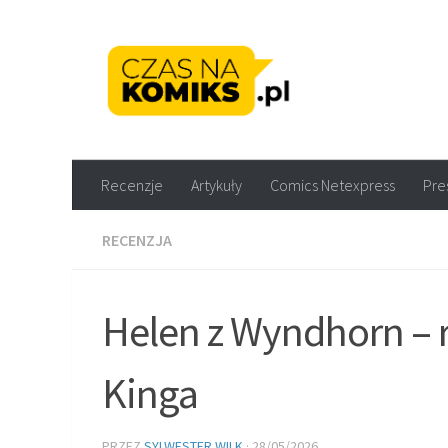
Skip to content
Recenzje komiksów M
Recenzje
Artykuły
Comics Netexpress
Pre
RECENZJA
Helen z Wyndhorn – 
Kinga
PRZEZ
SYLWESTER WILK
·
28/05/2026