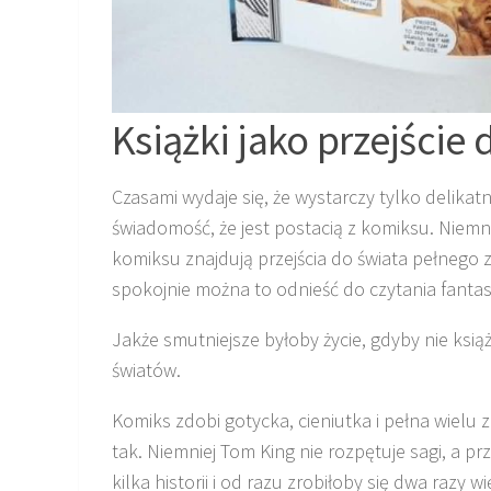
Książki jako przejście
Czasami wydaje się, że wystarczy tylko delikat
świadomość, że jest postacią z komiksu. Niemni
komiksu znajdują przejścia do świata pełnego
spokojnie można to odnieść do czytania fantasy
Jakże smutniejsze byłoby życie, gdyby nie książ
światów.
Komiks zdobi gotycka, cieniutka i pełna wiel
tak. Niemniej Tom King nie rozpętuje sagi, a p
kilka historii i od razu zrobiłoby się dwa razy w