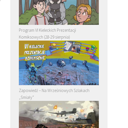
e
Program VI Kieleckich Prezentacji
Komiksowych (28-29 sierpnia)
Zapowiedź – Na Wrześniowych Szlakach
„Śmiały”