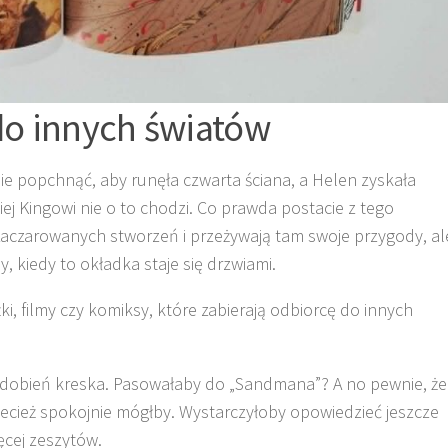
 do innych światów
nie popchnąć, aby runęła czwarta ściana, a Helen zyskała
ej Kingowi nie o to chodzi. Co prawda postacie z tego
 zaczarowanych stworzeń i przeżywają tam swoje przygody, al
, kiedy to okładka staje się drzwiami.
ki, filmy czy komiksy, które zabierają odbiorcę do innych
u zdobień kreska. Pasowałaby do „Sandmana”? A no pewnie, że
rzecież spokojnie mógłby. Wystarczyłoby opowiedzieć jeszcze
ięcej zeszytów.