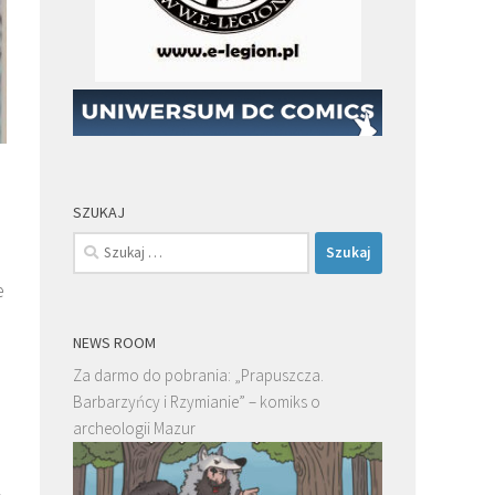
SZUKAJ
Szukaj:
e
o
NEWS ROOM
Za darmo do pobrania: „Prapuszcza.
Barbarzyńcy i Rzymianie” – komiks o
archeologii Mazur