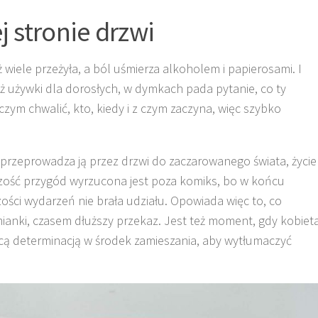
j stronie drzwi
 wiele przeżyła, a ból uśmierza alkoholem i papierosami. I
eż używki dla dorosłych, w dymkach pada pytanie, co ty
ę czym chwalić, kto, kiedy i z czym zaczyna, więc szybko
przeprowadza ją przez drzwi do zaczarowanego świata, życie
szość przygód wyrzucona jest poza komiks, bo w końcu
ości wydarzeń nie brała udziału. Opowiada więc to, co
mianki, czasem dłuższy przekaz. Jest też moment, gdy kobiet
cą determinacją w środek zamieszania, aby wytłumaczyć