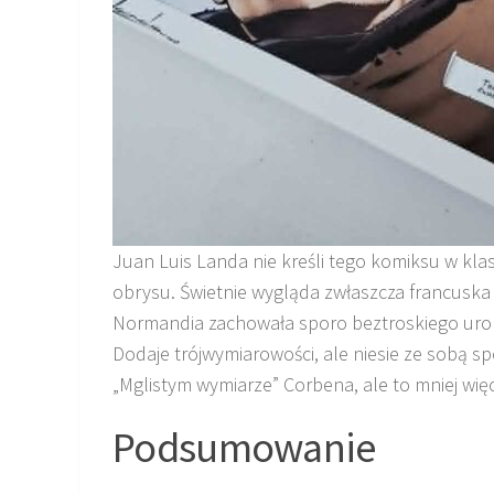
Juan Luis Landa nie kreśli tego komiksu w kla
obrysu. Świetnie wygląda zwłaszcza francuska 
Normandia zachowała sporo beztroskiego uroku
Dodaje trójwymiarowości, ale niesie ze sobą sp
„Mglistym wymiarze” Corbena, ale to mniej więc
Podsumowanie