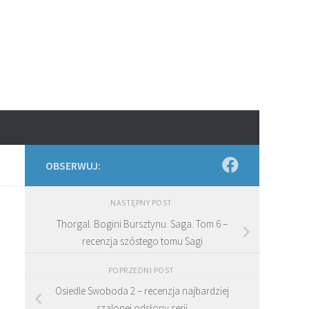
OBSERWUJ:
NASTĘPNY POST
Thorgal. Bogini Bursztynu. Saga. Tom 6 –
recenzja szóstego tomu Sagi
POPRZEDNI POST
Osiedle Swoboda 2 – recenzja najbardziej
szalonej odsłony serii