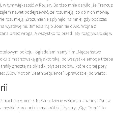
i, w tym większość w Rouen. Bardzo mnie dziwiło, że Francuz
acząłem nawet podejrzewać, że rozumieją, co do nich mówię,
 nie rozumieją. Zrozumienie spłynęło na mnie, gdy podczas
na wystawę multimedialną o Joannie d’Arc. Wojna z
ana przez wroga. A wszystko to przed laty rozgrywało się w
hotelowym pokoju i oglądałem niemy film „Męczeństwo
roku z mistrzowską grą aktorską, bo wszystkie emocje trzeba
rafiły zresztą na okładki płyt zespołów, które do tej pory
anes: „Slow Motion Death Sequence”. Sprawdźcie, bo warto!
rii
ż trochę okłamuje. Nie znajdziecie w środku Joanny d’Arc w
męskiej zbroi ani nie ma krótkiej fryzury. „Ogr. Tom 1” to