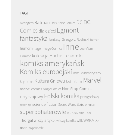
TAGI:
DC
DC
Batman
Avengers
Dark Horse Comics
Egmont
Comics
dla dzieci
fantastyka
Grzegorz Rosiński
fantasy
horror
Inne
humor
Image
Image Comics
Jean Van
kolekcja Hachette
komiks
Hamme
komiks amerykański
Komiks europejski
komiks historyczny
Marvel
Kultura Gniewu
kryminał
lost in time
Non Stop Comics
marvel comics
Nagle Comics
Polski komiks
obyczajowy
przygodowy
science fiction
Spider-man
Secret Wars
recenzja
superbohaterowie
Taurus Media
Thor
Thorgal
WKKM
X-
wilczy artykuł
wilczy komiks
wilk
men
zapowiedzi