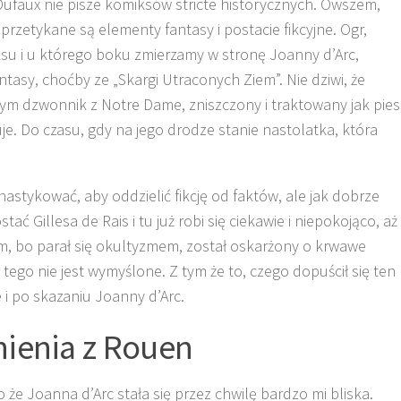
e Dufaux nie pisze komiksów stricte historycznych. Owszem,
oprzetykane są elementy fantasy i postacie fikcyjne. Ogr,
 i u którego boku zmierzamy w stronę Joanny d’Arc,
tasy, choćby ze „Skargi Utraconych Ziem”. Nie dziwi, że
ym dzwonnik z Notre Dame, zniszczony i traktowany jak pies
je. Do czasu, gdy na jego drodze stanie nastolatka, która
astykować, aby oddzielić fikcję od faktów, ale jak dobrze
tać Gillesa de Rais i tu już robi się ciekawie i niepokojąco, aż
m, bo parał się okultyzmem, został oskarżony o krwawe
 tego nie jest wymyślone. Z tym że to, czego dopuścił się ten
 i po skazaniu Joanny d’Arc.
nienia z Rouen
że Joanna d’Arc stała się przez chwilę bardzo mi bliska.