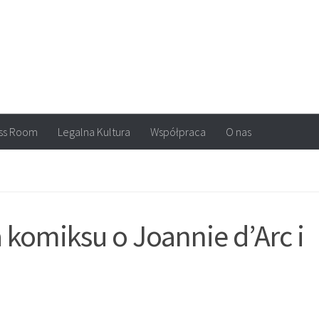
arvel, DC Comics, Image, newsy, konkursy. Wszystko o komiksach
ss Room
Legalna Kultura
Współpraca
O nas
 komiksu o Joannie d’Arc i