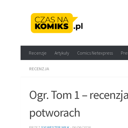
Skip to content
Recenzje komiksów M
Recenzje
Artykuły
Comics Netexpress
Pre
RECENZJA
Ogr. Tom 1 – recenzja
potworach
PRZEZ
SYLWESTER WILK
·
06/06/2026