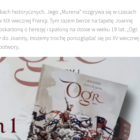
liach historycznych. Jego „Murena” rozgrywa się w czasach
 XIX wiecznej Francji. Tym razem bierze na tapetę Joannę
oskarżoną o herezję i spaloną na stosie w wieku 19 lat. „Ogr.
emy do Joanny, możemy trochę porozglądać się po XV wiecznej
 potwory.