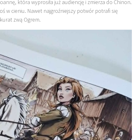
annę, która wyprosiła już audiencję i zmierza do Chinon.
oś w cieniu. Nawet najgroźniejszy potwór potrafi się
 akurat zwą Ogrem.