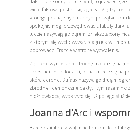
Jak dobrze odcyfrujecie tytuł, to już wiecie, ż
wiele faktów i postaci się zgadza. Między nie p
którego poznajemy na samym początku komiksu
spokojnie mógł przewędrować z fabuły dark fan
ludzie nazywają go ogrem. Zniekształcony nicz
z którymi się wychowywał, pragnie krwi i mordu
poprowadzi Francję w stronę wyzwolenia.
Zgrabnie wymieszane. Trochę trzeba się nagimn
przestudiujecie dodatki, to natkniecie się na pos
skóra cierpnie. Dufaux nazywa go drugim ogre
zbrodnie i demoniczne pakty. I tym razem nic z
możnowładca, wydarzyło się już po jego służbie
Joanna d’Arc i wspom
Bardzo zainteresował mnie ten komiks, dlatego 