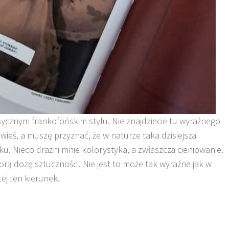
sycznym frankofońskim stylu. Nie znajdziecie tu wyraźnego
wieś, a muszę przyznać, że w naturze taka dzisiejsza
. Nieco drażni mnie kolorystyka, a zwłaszcza cieniowanie.
orą dozę sztuczności. Nie jest to może tak wyraźne jak w
ej ten kierunek.