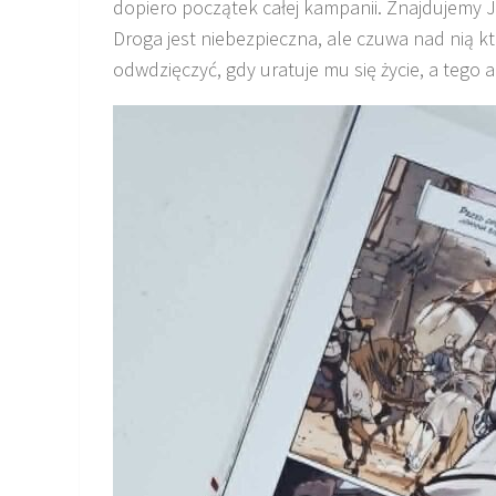
dopiero początek całej kampanii. Znajdujemy Jo
Droga jest niebezpieczna, ale czuwa nad nią kt
odwdzięczyć, gdy uratuje mu się życie, a tego