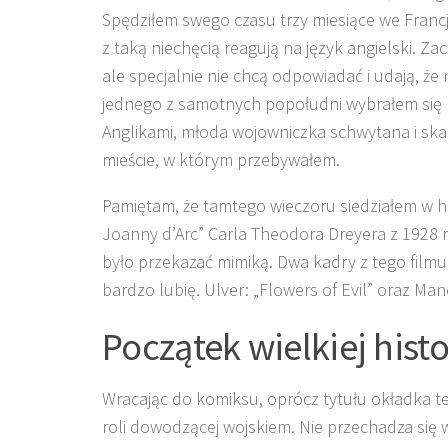
Spędziłem swego czasu trzy miesiące we Francj
z taką niechęcią reagują na język angielski. Z
ale specjalnie nie chcą odpowiadać i udają, że
jednego z samotnych popołudni wybrałem się 
Anglikami, młoda wojowniczka schwytana i skaz
mieście, w którym przebywałem.
Pamiętam, że tamtego wieczoru siedziałem w 
Joanny d’Arc” Carla Theodora Dreyera z 1928 
było przekazać mimiką. Dwa kadry z tego filmu t
bardzo lubię. Ulver: „Flowers of Evil” oraz M
Początek wielkiej histo
Wracając do komiksu, oprócz tytułu okładka te
roli dowodzącej wojskiem. Nie przechadza się w 