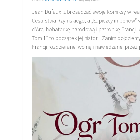
Jean Dufaux lubi osadzać swoje komiksy w rea
Cesarstwa Rzymskiego, a „Łupieżcy imperiów” w
d’Arc, bohaterkę narodową i patronkę Francji, 
Tom 1” to początek jej historii. Zanim dojdzi
Francji rozdzieranej wojną i nawiedzanej przez