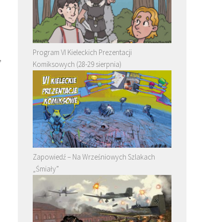
Program VI Kieleckich Prezentacji
,
Komiksowych (28-29 sierpnia)
Zapowiedź – Na Wrześniowych Szlakach
„Śmiały”