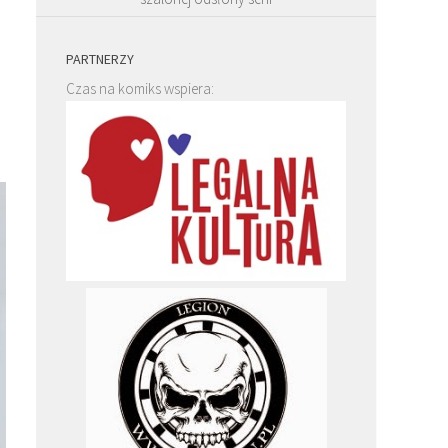
PARTNERZY
Czas na komiks wspiera: