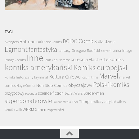
TAGI:
DC Comics
DC
Batman
dla dzieci
Avengers
Dark Horse Comics
Egmont
fantastyka
Grzegorz Rosiński
humor
fantasy
Image
horror
Inne
kolekcja Hachette
komiks
Image Comics
Jean Van Hamme
komiks amerykański
Komiks europejski
Marvel
Kultura Gniewu
komiks historyczny
kryminał
lost in time
marvel
Polski komiks
obyczajowy
Non Stop Comics
comics
Nagle Comics
science fiction
Spider-man
przygodowy
Secret Wars
recenzja
superbohaterowie
Thorgal
wilczy artykuł
wilczy
Taurus Media
Thor
WKKM
X-men
komiks
wilk
zapowiedzi