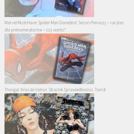
Marvel Must-Have: Spider-Man Daredevil. Sezon Pierwszy – rarytas
dla prenumeratorów – czy warto?
Thorgal. Kriss de Valnor. Strażnik Sprawiedliwości. Tom 8