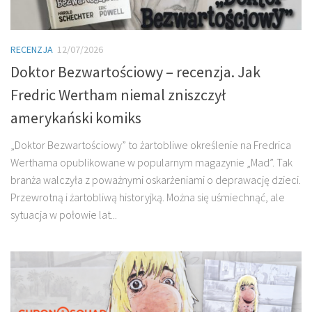
RECENZJA
12/07/2026
Doktor Bezwartościowy – recenzja. Jak
Fredric Wertham niemal zniszczył
amerykański komiks
„Doktor Bezwartościowy” to żartobliwe określenie na Fredrica
Werthama opublikowane w popularnym magazynie „Mad”. Tak
branża walczyła z poważnymi oskarżeniami o deprawację dzieci.
Przewrotną i żartobliwą historyjką. Można się uśmiechnąć, ale
sytuacja w połowie lat...