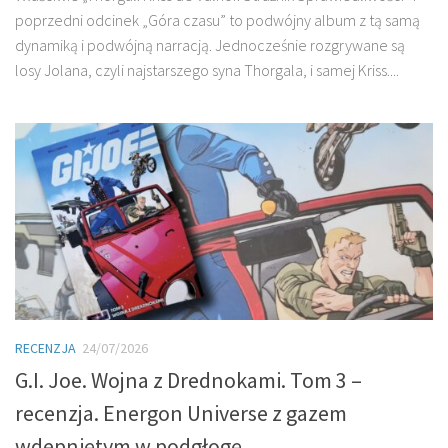
poprzedni odcinek „Góra czasu” to podwójny album z tą samą
dynamiką i podwójną narracją. Jednocześnie rozgrywane są
losy Jolana, czyli najstarszego syna Thorgala, i samej Kriss....
RECENZJA
24/07/2026
G.I. Joe. Wojna z Drednokami. Tom 3 –
recenzja. Energon Universe z gazem
wdepniętym w podgłogę