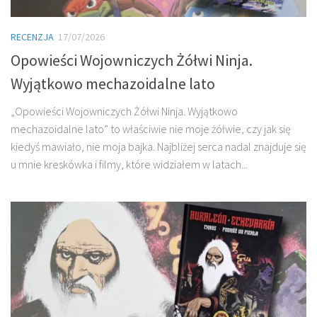
RECENZJA
17/07/2026
Opowieści Wojowniczych Żółwi Ninja.
Wyjątkowo mechazoidalne lato
„Opowieści Wojowniczych Żółwi Ninja. Wyjątkowo
mechazoidalne lato” to właściwie nie moje żółwie, czy jak się
kiedyś mawiało, nie moja bajka. Najbliżej serca nadal znajduje się
u mnie kreskówka i filmy, które widziałem w latach...