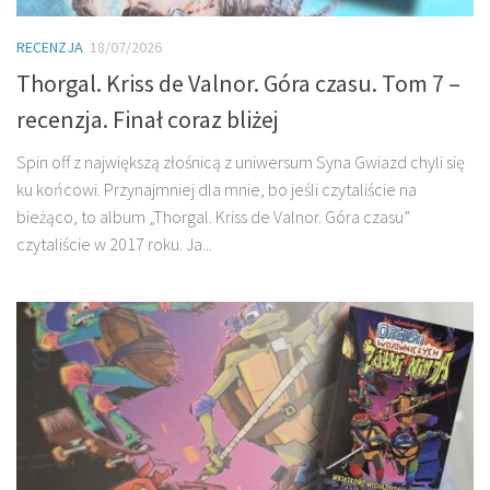
RECENZJA
18/07/2026
Thorgal. Kriss de Valnor. Góra czasu. Tom 7 –
recenzja. Finał coraz bliżej
Spin off z największą złośnicą z uniwersum Syna Gwiazd chyli się
ku końcowi. Przynajmniej dla mnie, bo jeśli czytaliście na
bieżąco, to album „Thorgal. Kriss de Valnor. Góra czasu”
czytaliście w 2017 roku. Ja...