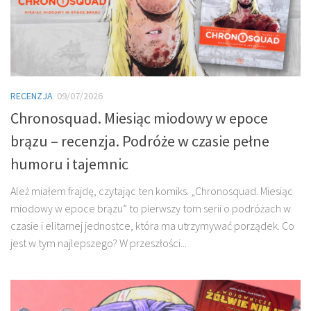
RECENZJA
09/07/2026
Chronosquad. Miesiąc miodowy w epoce
brązu – recenzja. Podróże w czasie pełne
humoru i tajemnic
Ależ miałem frajdę, czytając ten komiks. „Chronosquad. Miesiąc
miodowy w epoce brązu” to pierwszy tom serii o podróżach w
czasie i elitarnej jednostce, która ma utrzymywać porządek. Co
jest w tym najlepszego? W przeszłości...