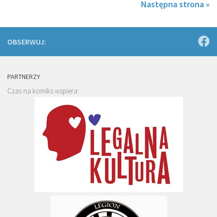
Następna strona »
OBSERWUJ:
PARTNERZY
Czas na komiks wspiera: