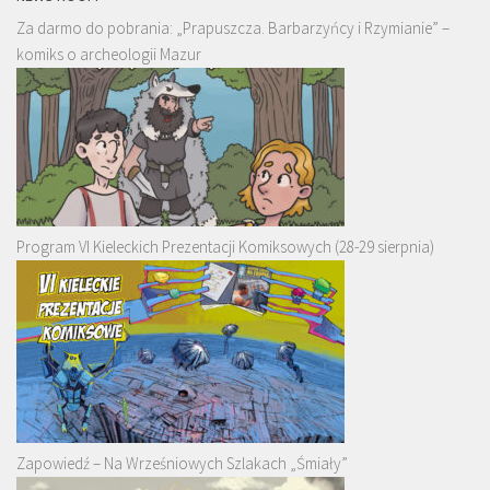
Za darmo do pobrania: „Prapuszcza. Barbarzyńcy i Rzymianie” –
komiks o archeologii Mazur
Program VI Kieleckich Prezentacji Komiksowych (28-29 sierpnia)
Zapowiedź – Na Wrześniowych Szlakach „Śmiały”