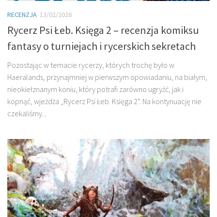
RECENZJA
13/02/2026
Rycerz Psi Łeb. Księga 2 – recenzja komiksu
fantasy o turniejach i rycerskich sekretach
Pozostając w temacie rycerzy, których trochę było w
Haeralands, przynajmniej w pierwszym opowiadaniu, na białym,
nieokiełznanym koniu, który potrafi zarówno ugryźć, jak i
kopnąć, wjeżdża „Rycerz Psi Łeb. Księga 2”. Na kontynuację nie
czekaliśmy...