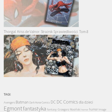
Thorgal. Kriss de Valnor. Strażnik Sprawiedliwości. Tom 8
TAGI:
DC Comics
DC
Batman
dla dzieci
Avengers
Dark Horse Comics
Egmont
fantastyka
Grzegorz Rosiński
humor
fantasy
Image
horror