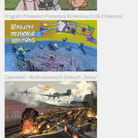
Program VI Kieleckich Prezentacji Komiksowych (28-29 sierpnia)
Zapowiedź – Na Wrześniowych Szlakach „Śmiały”