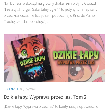
No i Dorison wskoczył na główny drakar serii o Synu Gwiazd.
Niestety „Thorgal. Szkarłatny ogień” to jedyny tom napisany
przez Francuza, nie licząc serii pobocznej o Kriss de Valnor.
Trochę szkoda, bo z chęcią...
RECENZJA
08/05/2026
Dzikie łapy. Wyprawa przez las. Tom 2
„Dzikie łapy. Wyprawa przez las” to kontynuacja opowieści o