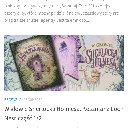
o niezbyt odkrywczym tytule. „Samuraj. Tom 2” to kolejne
cztery akty, które można podzielić na dwuczęściowy story arc
oraz dalsze snucie legendy. Jest tajemniczo,...
RECENZJA
08/06/2026
W głowie Sherlocka Holmesa. Koszmar z Loch
Ness część 1/2