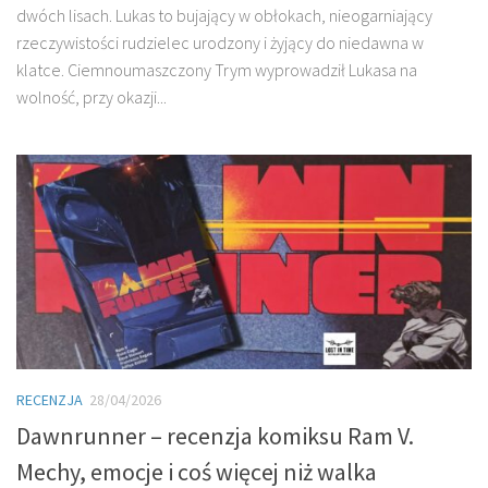
dwóch lisach. Lukas to bujający w obłokach, nieogarniający
rzeczywistości rudzielec urodzony i żyjący do niedawna w
klatce. Ciemnoumaszczony Trym wyprowadził Lukasa na
wolność, przy okazji...
RECENZJA
28/04/2026
Dawnrunner – recenzja komiksu Ram V.
Mechy, emocje i coś więcej niż walka