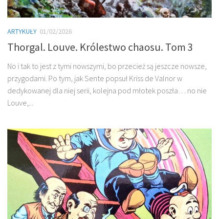
ARTYKUŁY
01/02/2026
Thorgal. Louve. Królestwo chaosu. Tom 3
No i tak to jest z tymi nowszymi, bo przecież są jeszcze nowsze,
przygodami. Po tym, jak Sente popsuł Kriss de Valnor w
dedykowanej dla niej serii, kolejna pod młotek poszła… no nie
Louve,...