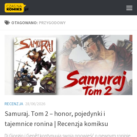
Skip to content
OTAGOWANO:
PRZYGODOWY
RECENZJA
28/06/2026
Samuraj. Tom 2 – honor, pojedynki i
tajemnice ronina | Recenzja komiksu
Di Giorgio i Genêt kontynuują swoją opowieść o pewnym roninie