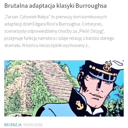
Brutalna adaptacja klasyki Burroughsa
„Tarzan. Człowiek Małpa” to pierwszy tom komiksowych
adaptacji dzieł Edgara Rice’a Burroughsa. Corbeyran,
scenarzysta odpowiedzialny choćby za „Pieśń Strzyg”,
przejmuje funkcję narratora i zdaje relację z bardzo starego
dramatu. W końcu nieszczęśnik wychowany z...
RECENZJA
04/03/2026