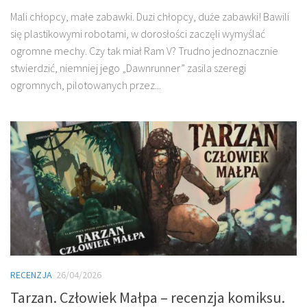
Mali chłopcy, małe zabawki. Duzi chłopcy, duże zabawki! Bawili
się plastikowymi robotami, w dorosłości zaczęli wymyślać
ogromne mechy. Czy tak miał Ram V? Trudno jednoznacznie
stwierdzić, niemniej jego „Dawnrunner” zasila szeregi
ogromnych, pilotowanych przez...
RECENZJA
26/04/2026
Tarzan. Człowiek Małpa – recenzja komiksu.