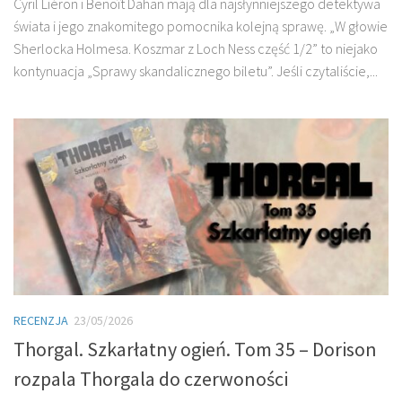
Cyril Liéron i Benoît Dahan mają dla najsłynniejszego detektywa
świata i jego znakomitego pomocnika kolejną sprawę. „W głowie
Sherlocka Holmesa. Koszmar z Loch Ness część 1/2” to niejako
kontynuacja „Sprawy skandalicznego biletu”. Jeśli czytaliście,...
RECENZJA
23/05/2026
Thorgal. Szkarłatny ogień. Tom 35 – Dorison
rozpala Thorgala do czerwoności