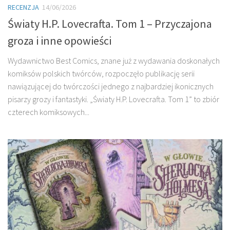
RECENZJA
14/06/2026
Światy H.P. Lovecrafta. Tom 1 – Przyczajona
groza i inne opowieści
Wydawnictwo Best Comics, znane już z wydawania doskonałych
komiksów polskich twórców, rozpoczęło publikację serii
nawiązującej do twórczości jednego z najbardziej ikonicznych
pisarzy grozy i fantastyki. „Światy H.P. Lovecrafta. Tom 1” to zbiór
czterech komiksowych...