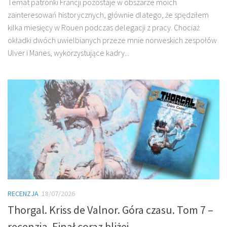
Temat patronki Francji pozostaje w obszarze moich
zainteresowań historycznych, głównie dlatego, że spędziłem
kilka miesięcy w Rouen podczas delegacji z pracy. Chociaż
okładki dwóch uwielbianych przeze mnie norweskich zespołów
Ulver i Manes, wykorzystujące kadry...
RECENZJA
18/07/2026
Thorgal. Kriss de Valnor. Góra czasu. Tom 7 –
recenzja. Finał coraz bliżej