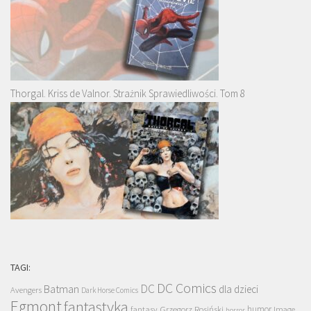
Thorgal. Kriss de Valnor. Strażnik Sprawiedliwości. Tom 8
TAGI:
DC Comics
DC
Batman
dla dzieci
Avengers
Dark Horse Comics
Egmont
fantastyka
Grzegorz Rosiński
humor
fantasy
Image
horror