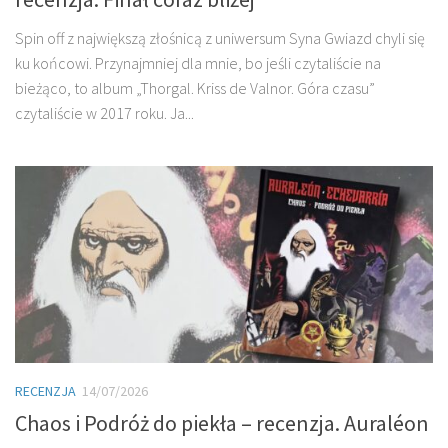
Spin off z największą złośnicą z uniwersum Syna Gwiazd chyli się
ku końcowi. Przynajmniej dla mnie, bo jeśli czytaliście na
bieżąco, to album „Thorgal. Kriss de Valnor. Góra czasu”
czytaliście w 2017 roku. Ja...
RECENZJA
14/07/2026
Chaos i Podróż do piekła – recenzja. Auraléon