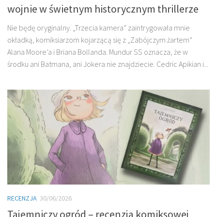
wojnie w świetnym historycznym thrillerze
Nie będę oryginalny. „Trzecia kamera” zaintrygowała mnie
okładką, komiksiarzom kojarzącą się z „Zabójczym żartem”
Alana Moore’a i Briana Bollanda. Mundur SS oznacza, że w
środku ani Batmana, ani Jokera nie znajdziecie. Cedric Apikian i...
RECENZJA
30/06/2026
Tajemniczy ogród – recenzja komiksowej