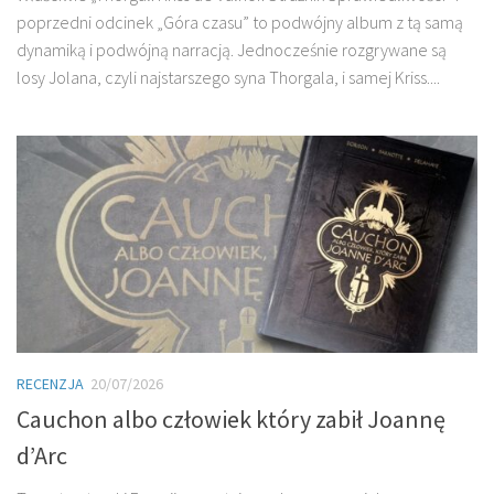
poprzedni odcinek „Góra czasu” to podwójny album z tą samą
dynamiką i podwójną narracją. Jednocześnie rozgrywane są
losy Jolana, czyli najstarszego syna Thorgala, i samej Kriss....
RECENZJA
20/07/2026
Cauchon albo człowiek który zabił Joannę
d’Arc