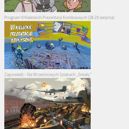
Program VI Kieleckich Prezentacji Komiksowych (28-29 sierpnia)
Zapowiedź – Na Wrześniowych Szlakach „Śmiały”