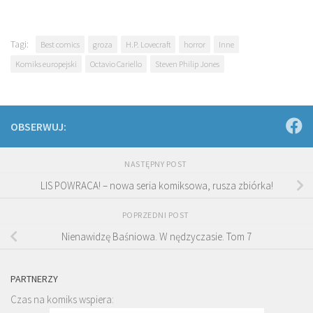
Tagi:
Best comics
groza
H.P. Lovecraft
horror
Inne
Komiks europejski
Octavio Cariello
Steven Philip Jones
OBSERWUJ:
NASTĘPNY POST
LIS POWRACA! – nowa seria komiksowa, rusza zbiórka!
POPRZEDNI POST
Nienawidzę Baśniowa. W nędzyczasie. Tom 7
PARTNERZY
Czas na komiks wspiera: