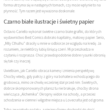
forma utrzyma się w następnych tomach, czy może wpłynie to na
płynność. Tym razem jest wyważona doskonale.
Czarno białe ilustracje i świetny papier
Octavio Cariello wykonał świetne czarno białe grafiki, do których
wydawnictwo Best Comics dobrało kapitalny, matowy papier. Serio,
„Mity Cthulhu” straciły u mnie w odbiorze ze względu na kredę. Ja
rozumiem, że niektórzy lubią lśniącą czerń. Mi przeszkadza w
czytaniu i rozprasza. Choć prawdopodobnie dobre rysunki obronią
się tak czy inaczej.
Uwielbiam, jak Cariello obraca kamerę i zmienia perspektywę.
Choćby wtedy, gdy patrzy z góry na bohatera wchodzącego do
grobowca, mimo że chwilę wcześniej stał przed nim. Świetnych,
dobrze skomponowanych plansz tu nie brakuje, choćby strona
wieńcząca „Alchemika”. Okropny widok na schody, a przecież
schodzenia w ciemne i wilgotne miejsca u Lovecrafta jest od groma.
Tylko ze względu na taką, a nie inną formę dochodzi do dość