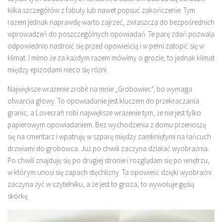
kilka szczegółów z fabuły lub nawet popsuć zakończenie. Tym
razem jednak naprawdę warto zajrzeć, zwłaszcza do bezpośrednich
wprowadzeń do poszczególnych opowiadań. Te parę zdań pozwala
odpowiednio nastroić się przed opowieścią i w pełni zatopić się w
klimat. I mimo że za każdym razem mówimy o grozie, to jednak klimat
między epizodami nieco się różni.
Największe wrażenie zrobił na mnie „Grobowiec”, bo wymaga
otwarcia głowy. To opowiadanie jest kluczem do przekraczania
granic, a Lovecraft robi największe wrażenie tym, że nie jest tylko
papierowym opowiadaniem. Bez wychodzenia z domu przenoszę
się na cmentarz i wpatruję w szparę między zamkniętymi na łańcuch
drzwiami do grobowca. Już po chwili zaczyna działać wyobraźnia.
Po chwili znajduję się po drugiej stronie i rozglądam się po wnętrzu,
w którym unosi się zapach stęchlizny. Ta opowieść dzięki wyobraźni
zaczyna żyć w czytelniku, a że jest to groza, to wywołuje gęsią
skórkę.