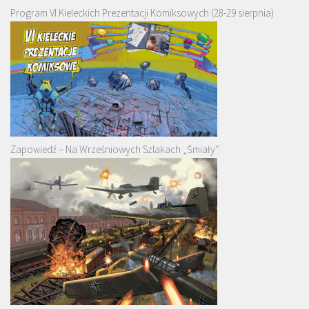
Program VI Kieleckich Prezentacji Komiksowych (28-29 sierpnia)
Zapowiedź – Na Wrześniowych Szlakach „Śmiały”