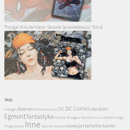
Thorgal. Kriss de Valnor. Strażnik Sprawiedliwości. Tom 8
TAGI:
DC Comics
DC
Batman
dla dzieci
Avengers
Dark Horse Comics
Egmont
fantastyka
Grzegorz Rosiński
humor
fantasy
Image
horror
Inne
kolekcja Hachette
komiks
Image Comics
Jean Van Hamme