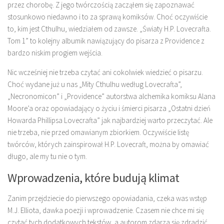
przez chorobę. Z jego twórczością zacząłem się zapoznawać
stosunkowo niedawno i to za sprawą komiksów. Choć oczywiście
to, kim jest Cthulhu, wiedziałem od zawsze. „Światy H.P. Lovecrafta.
Tom 1” to kolejny albumik nawiązujący do pisarza z Providence z
bardzo niskim progiem wejścia.
Nic wcześniej nie trzeba czytać ani cokolwiek wiedzieć o pisarzu.
Choć wydane już u nas „Mity Cthulhu według Lovecrafta”,
„Necronomicon” i „Providence” autorstwa alchemika komiksu Alana
Moore’a oraz opowiadający o życiu i śmierci pisarza „Ostatni dzień
Howarda Phillipsa Lovecrafta” jak najbardziej warto przeczytać. Ale
nie trzeba, nie przed omawianym zbiorkiem. Oczywiście listę
twórców, których zainspirował H.P. Lovecraft, można by omawiać
długo, ale my tu nie o tym.
Wprowadzenia, które budują klimat
Zanim przejdziecie do pierwszego opowiadania, czeka was wstęp
M.J. Elliota, dawka poezji i wprowadzenie. Czasem nie chce mi się
czytać tych dodatkowych tekstów, a autorom zdarza się zdradzić