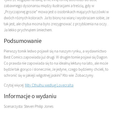
zabawnego dysonansu między ilustracjami a treścią, gdy w
„Przyczajonej grozie” mowa jest o osobnikach mających tęczówki w
dwóch różnych kolorach. Ja to biorę na wiarę i wyobrażam sobie, że
tak jest, ale chyba można było zrezygnować z przybliżenia na oczy.
Ja lekko prychnąłem śmiechem.
Podsumowanie
Pierwszy tomik ledwo pojawił się na naszym rynku, a wydawnictwo
Best Comics zapowiada już drugi. W drugim tomie pojawi się Dagon.
Co prawda nie zapowiada się to na idealną lekturę na lato, ale może
będzie tak gorąco i słonecznie, że jedyne, czego będziemy chcieli, to
schronić się w jakiejś wilgotnej jaskini? Kto wie. Zobaczymy.
Czytaj więcej:
Mity Cthulhu według Lovecrafta
Informacje o wydaniu
Scenarzysta: Steven Philip Jones