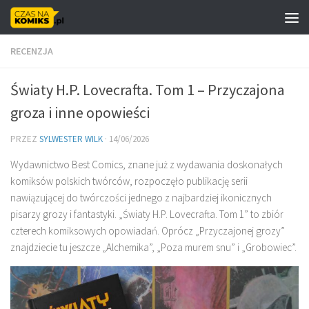
Skip to content
RECENZJA
Światy H.P. Lovecrafta. Tom 1 – Przyczajona
groza i inne opowieści
PRZEZ
SYLWESTER WILK
·
14/06/2026
Wydawnictwo Best Comics, znane już z wydawania doskonałych
komiksów polskich twórców, rozpoczęło publikację serii
nawiązującej do twórczości jednego z najbardziej ikonicznych
pisarzy grozy i fantastyki. „Światy H.P. Lovecrafta. Tom 1” to zbiór
czterech komiksowych opowiadań. Oprócz „Przyczajonej grozy”
znajdziecie tu jeszcze „Alchemika”, „Poza murem snu” i „Grobowiec”.