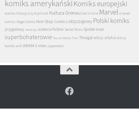
komiks amerykański
Komiks europejski
Marvel
Kultura Gniewu
komiks historyczny
kryminał
lost in time
marvel
Polski komiks
obyczajowy
Non Stop Comics
comics
Nagle Comics
science fiction
Spider-man
przygodowy
Secret Wars
recenzja
superbohaterowie
Thorgal
wilczy artykuł
wilczy
Taurus Media
Thor
WKKM
X-men
komiks
wilk
zapowiedzi