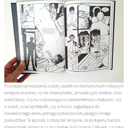
Pozostałe opowiadania zostały oparte na mechanizmach robiących
mniejsze wrażenie, co nie zmienia faktu, że nadal są to świetne, choć
małe fabuły. Czy to rozprawiające o nieśmiertelności i klątwach, czy
o snach, a raczej telepatii, czy w końcu zaglądające do
nawiedzonego domu pełnego potworów lub jakiegoś innego
paskudztwa. Te epizody zostały tak skrojone, że dostajemy bardzo
równe dawki, które sączą się z kartek dość powoli. Ciekawe, czy taka