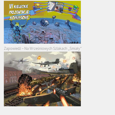
Zapowiedź – Na Wrześniowych Szlakach „Śmiały”