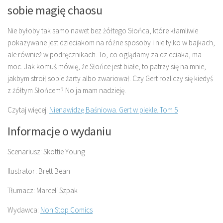
sobie magię chaosu
Nie byłoby tak samo nawet bez żółtego Słońca, które kłamliwie
pokazywane jest dzieciakom na różne sposoby i nie tylko w bajkach,
ale również w podręcznikach. To, co oglądamy za dzieciaka, ma
moc. Jak komuś mówię, że Słońce jest białe, to patrzy się na mnie,
jakbym stroił sobie żarty albo zwariował. Czy Gert rozliczy się kiedyś
z żółtym Słońcem? No ja mam nadzieję.
Czytaj więcej:
Nienawidzę Baśniowa. Gert w piekle. Tom 5
Informacje o wydaniu
Scenariusz: Skottie Young
Ilustrator: Brett Bean
Tłumacz: Marceli Szpak
Wydawca:
Non Stop Comics