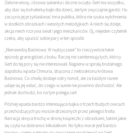
Zielone włosy, różowa sukienka i śliczne oczęta. Gert ma wszystko,
aby stać się bohaterką bajki dla dzieci, ale tym zwyczajnie gardzi. I tu
zaczyna jej przyklaskiwać inna publika, która nie szuka wytchnienia
w słodkich obrazkach i wesołych melodyjkach. A niech się dzieje,
akcja niech rozrywa świat i jego mieszkańców. Oj, niejeden czytelnik
czeka, aby upuścić sobie pary w ten sposób.
„Nienawidzę Baśniowa. W nędzyczasie” to rzeczywiście takie
epizody grane gdzieś z boku. Raczej nie zainteresują tych, którzy
Gert do tej pory się nie interesowali. Najpierw w spiralę brutalnego
slapsticku wpada Chmuria, strącona z nieboskłonu królowa
Baśniowa. Co chwilę dostaje ostry łomot, ale za każdym razem
udaje się jej wstać, do czego w sumie nie powinno dochodzić. Ale
jednak dochodzi, bo na tym polega żart.
Później wpada bardzo interesująca bajka o trzech tłustych owcach
przechodzących po moście strzeżonych przez jakiegoś trolla.
Narracja skręca trochę w stronę książeczki z obrazkami, takimi jakie
się czyta na dobranoc kilkulatkom. No tylko morał jest bardzo
krwawy, czego należało się zwyczajnie spodziewać po Gert.