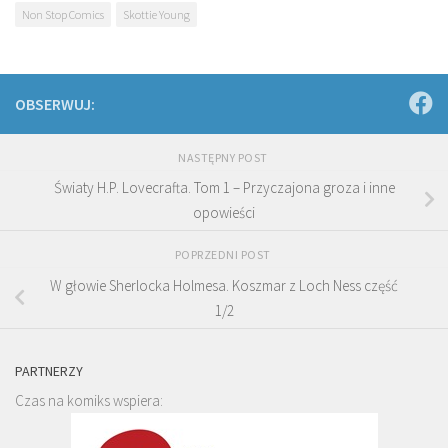
Non Stop Comics
Skottie Young
OBSERWUJ:
NASTĘPNY POST
Światy H.P. Lovecrafta. Tom 1 – Przyczajona groza i inne
opowieści
POPRZEDNI POST
W głowie Sherlocka Holmesa. Koszmar z Loch Ness część
1/2
PARTNERZY
Czas na komiks wspiera: