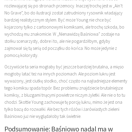
rozlewającej się po stronach przemocy. Inaczej trochę jest w „Ain’t
No Grave”, bo do ilustracji został zatrudniony rysownik władający
bardziej realistycznym stylem. Być może Young nie chce być
kojarzony tylko z cartoonowymi komiksami, ale trochę szkoda, bo
wychodzą mu znakomicie. W „Nienawidzę Baśniowa” zostaje na
stołku scenarzysty, dobre i to, ale nie pogardziłbym, gdyby
zajmował się tą serią od początku do końca. No może jedynie z
pomocą kolorysty.
Oczywiście ta seria mogłaby być jeszcze bardziej brutalna, a mięso
mogłoby latać też na innych poziomach. Ale poziom lukru jest
wyważony, jest ciutkę słodko, choć często na najładniejsze elementy
tego komiksu spada topór. Bez problemu znajdziecie brutalniejsze
komiksy, z bluzgami tnącymi powietrze niczym żyletki. Ale nie o to tu
chodzi. Skottie Young zachowuje tę porcję lukru, mimo że jest ona
tylko bazą do rozwałki. Ale bez tych różów i żarówiastych zieleni
Baśniowo już nie wyglądałoby tak świetnie.
Podsumowanie: Baśniowo nadal ma w