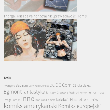
Thorgal. Kriss de Valnor. Strażnik Sprawiedliwości. Tom 8
TAGI:
DC Comics
DC
Batman
dla dzieci
Avengers
Dark Horse Comics
Egmont
fantastyka
Grzegorz Rosiński
humor
fantasy
Image
horror
Inne
kolekcja Hachette
komiks
Image Comics
Jean Van Hamme
komiks amerykański
Komiks europejski