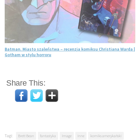
Batman. Miasto szaleństwa – recenzja komiksu Christiana Warda |
Gotham w stylu horroru
Share This:
Tagi:
Brett Bean
fantastyka
Image
Inne
komiks amerykański