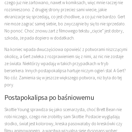
czego już nie żartowano, nawet w komiksach, więc mnie raczej nie
rozśmieszono. Z drugiej strony przecież sami wiecie, jakie
ekranizacje się sprzedają, co jest chodliwe, a co już nie bardzo. Gert
nie może zagrać samej siebie, bo zwyczajnie by się to nie sprzedało.
No ponoć. Choć znowu żart z filmowego tekstu „cięcie” jest dobry,
szkoda, że pada dopiero w dodatkach.
Na koniec wpada dwuczęściowa opowieść z potworami niszczącymi
okolicę, a Gert zwleka z rozprawieniem się z nimi, aż nic nie zostaje
ze świata. Niektórzy wpadają w takich przypadkach w tryb
berserkera. Innych postapokalipsa hartuje niczym ogień stal. A Gert?
No cóż. Zamienia się w jeszcze większego potwora, niż była do tej
pory.
Postapokalipsa po baśniowemu
Skottie Young sprawdza się jako scenarzysta, choć Brett Bean nie
robi niczego, czego nie zrobiłby sam Skottie. Postacie wyglądają
słodko, świat jest kolorowy, kreska pasowałaby do kreskówki czy
filmu animowanego, a warstwa wizualna sieje dysonans wobec