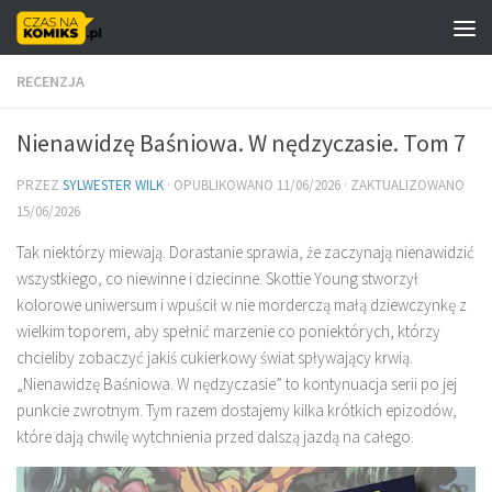
Skip to content
RECENZJA
Nienawidzę Baśniowa. W nędzyczasie. Tom 7
PRZEZ
SYLWESTER WILK
· OPUBLIKOWANO
11/06/2026
· ZAKTUALIZOWANO
15/06/2026
Tak niektórzy miewają. Dorastanie sprawia, że zaczynają nienawidzić
wszystkiego, co niewinne i dziecinne. Skottie Young stworzył
kolorowe uniwersum i wpuścił w nie morderczą małą dziewczynkę z
wielkim toporem, aby spełnić marzenie co poniektórych, którzy
chcieliby zobaczyć jakiś cukierkowy świat spływający krwią.
„Nienawidzę Baśniowa. W nędzyczasie” to kontynuacja serii po jej
punkcie zwrotnym. Tym razem dostajemy kilka krótkich epizodów,
które dają chwilę wytchnienia przed dalszą jazdą na całego.