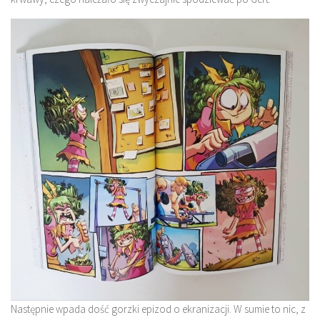
Następnie wpada dość gorzki epizod o ekranizacji. W sumie to nic, z