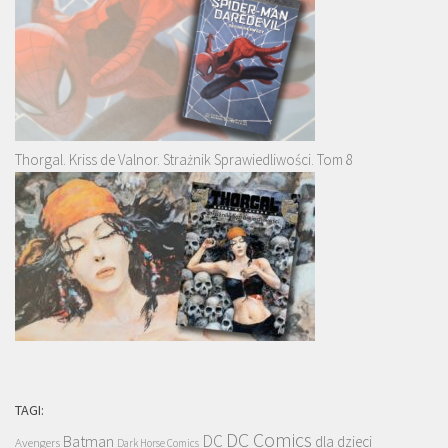
Thorgal. Kriss de Valnor. Strażnik Sprawiedliwości. Tom 8
TAGI:
DC Comics
DC
Batman
dla dzieci
Avengers
Dark Horse Comics