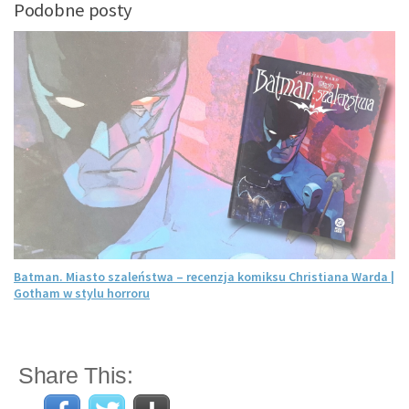
Podobne posty
Batman. Miasto szaleństwa – recenzja komiksu Christiana Warda |
Gotham w stylu horroru
Share This: