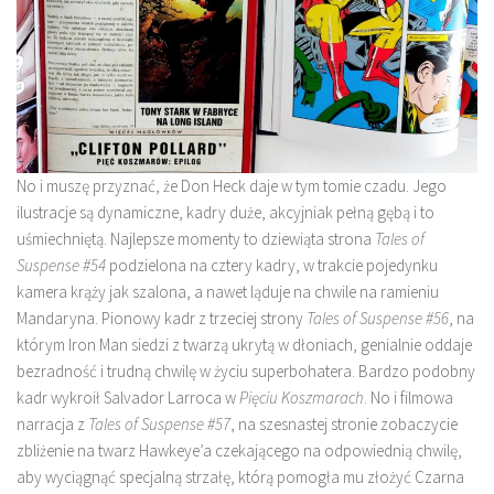
No i muszę przyznać, że Don Heck daje w tym tomie czadu. Jego
ilustracje są dynamiczne, kadry duże, akcyjniak pełną gębą i to
uśmiechniętą. Najlepsze momenty to dziewiąta strona
Tales of
Suspense #54
podzielona na cztery kadry, w trakcie pojedynku
kamera krąży jak szalona, a nawet ląduje na chwile na ramieniu
Mandaryna. Pionowy kadr z trzeciej strony
Tales of Suspense #56
, na
którym Iron Man siedzi z twarzą ukrytą w dłoniach, genialnie oddaje
bezradność i trudną chwilę w życiu superbohatera. Bardzo podobny
kadr wykroił Salvador Larroca w
Pięciu Koszmarach
. No i filmowa
narracja z
Tales of Suspense #57
, na szesnastej stronie zobaczycie
zbliżenie na twarz Hawkeye’a czekającego na odpowiednią chwilę,
aby wyciągnąć specjalną strzałę, którą pomogła mu złożyć Czarna