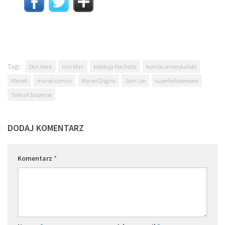
Tagi:
Don Heck
Iron Man
kolekcja Hachette
komiks amerykański
Marvel
marvel comics
Marvel Origins
Stan Lee
superbohaterowie
Tales of Suspense
DODAJ KOMENTARZ
Komentarz
*