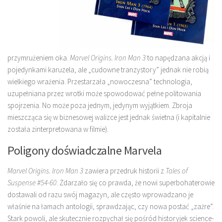
przymrużeniem oka.
Marvel Origins. Iron Man 3
to napędzana akcją i
pojedynkami karuzela, ale „cudowne tranzystory” jednak nie robią
wielkiego wrażenia. Przestarzała „nowoczesna” technologia,
uzupełniana przez wrotki może spowodować pełne politowania
spojrzenia. No może poza jednym, jedynym wyjątkiem. Zbroja
mieszcząca się w biznesowej walizce jest jednak świetna (i kapitalnie
została zinterpretowana w filmie).
Poligony doświadczalne Marvela
Marvel Origins. Iron Man 3
zawiera przedruk historii z
Tales of
Suspense #54-60
. Zdarzało się co prawda, że nowi superbohaterowie
dostawali od razu swój magazyn, ale często wprowadzano je
właśnie na łamach antologii, sprawdzając, czy nowa postać „zażre”.
Stark powoli, ale skutecznie rozpychał się pośród historyjek science-