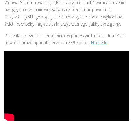
Wdowa. Sama nazwa, czyli „Niszczący podmuch” zwraca na siebie
uwagę, choć w sumie większego zniszczenia nie powoduje.
Oczywiście jest tego więcej, choć nie wszystko zostało wykonane
świetnie, choćby nagięcie pala przybrzeżnego, jakby był z gumy.
Prezentację tego tomu znajdziecie w poniższym filmiku, a Iron Man
powróci (prawdopodobnie) w tomie 39. kolekcji
Hachette
.