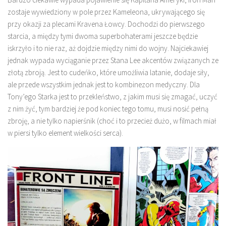
zostaje wywiedziony w pole przez Kameleona, ukrywającego się
przy okazji za plecami Kravena Łowcy. Dochodzi do pierwszego
starcia, a między tymi dwoma superbohaterami jeszcze będzie
iskrzyło i to nie raz, aż dojdzie między nimi do wojny. Najciekawiej
jednak wypada wyciąganie przez Stana Lee akcentów związanych ze
złotą zbroją. Jest to cudeńko, które umożliwia latanie, dodaje siły,
ale przede wszystkim jednak jest to kombinezon medyczny. Dla
Tony’ego Starka jest to przekleństwo, z jakim musi się zmagać, uczyć
z nim żyć, tym bardziej że pod koniec tego tomu, musi nosić pełną
zbroję, a nie tylko napierśnik (choć i to przecież dużo, w filmach miał
w piersi tylko element wielkości serca).