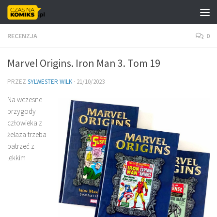
Skip to content
RECENZJA
0
Marvel Origins. Iron Man 3. Tom 19
PRZEZ
SYLWESTER WILK
·
21/10/2023
Na wczesne
przygody
człowieka z
żelaza trzeba
patrzeć z
lekkim