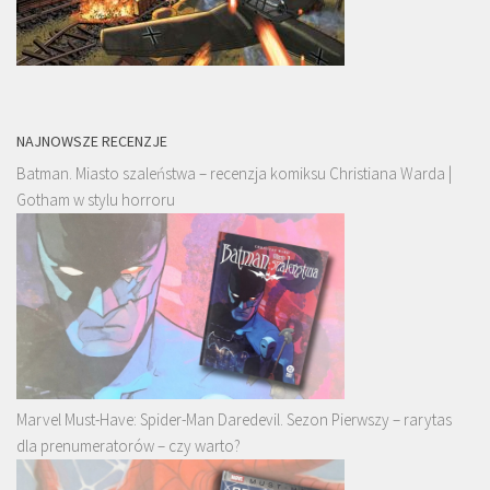
NAJNOWSZE RECENZJE
Batman. Miasto szaleństwa – recenzja komiksu Christiana Warda |
Gotham w stylu horroru
Marvel Must-Have: Spider-Man Daredevil. Sezon Pierwszy – rarytas
dla prenumeratorów – czy warto?