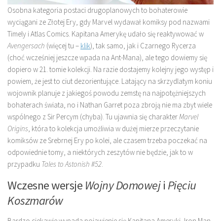
Osobna kategoria postaci drugoplanowych to bohaterowie
wyciągani ze Złotej Ery, gdy Marvel wydawał komiksy pod nazwami
Timely i Atlas Comics. Kapitana Amerykę udało się reaktywować w
Avengersach
(więcej tu –
klik
), tak samo, jak i Czarnego Rycerza
(choć wcześniej jeszcze wpada na Ant-Mana), ale tego dowiemy się
dopiero w 21. tomie kolekcji. Na razie dostajemy kolejny jego występ i
powiem, że jest to ciut dezorientujące. Latający na skrzydlatym koniu
wojownik planuje z jakiegoś powodu zemstę na najpotężniejszych
bohaterach świata, no i Nathan Garret poza zbroją nie ma zbyt wiele
wspólnego z Sir Percym (chyba). Tu ujawnia się charakter
Marvel
Origins
, która to kolekcja umożliwia w dużej mierze przeczytanie
komiksów ze Srebrnej Ery po kolei, ale czasem trzeba poczekać na
odpowiednie tomy, a niektórych zeszytów nie będzie, jak to w
przypadku
Tales to Astonish #52
.
Wczesne wersje
Wojny Domowej
i
Pięciu
Koszmarów
Bardzo ciekawie wypada pojawienie się Kapitana Ameryki, Iron Man