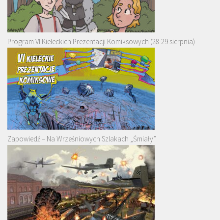
Program VI Kieleckich Prezentacji Komiksowych (28-29 sierpnia)
Zapowiedź – Na Wrześniowych Szlakach „Śmiały”