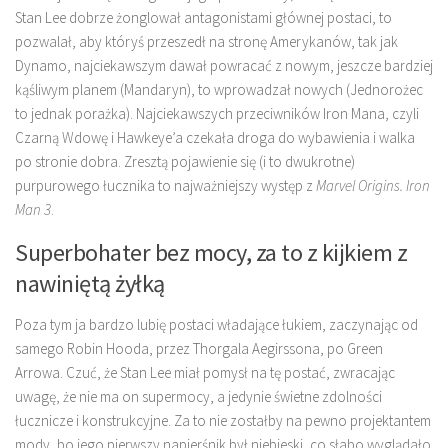
Stan Lee dobrze żonglował antagonistami głównej postaci, to
pozwalał, aby któryś przeszedł na stronę Amerykanów, tak jak
Dynamo, najciekawszym dawał powracać z nowym, jeszcze bardziej
kąśliwym planem (Mandaryn), to wprowadzał nowych (Jednorożec
to jednak porażka). Najciekawszych przeciwników Iron Mana, czyli
Czarną Wdowę i Hawkeye’a czekała droga do wybawienia i walka
po stronie dobra. Zresztą pojawienie się (i to dwukrotne)
purpurowego łucznika to najważniejszy występ z
Marvel Origins. Iron
Man 3
.
Superbohater bez mocy, za to z kijkiem z
nawiniętą żyłką
Poza tym ja bardzo lubię postaci władające łukiem, zaczynając od
samego Robin Hooda, przez Thorgala Aegirssona, po Green
Arrowa. Czuć, że Stan Lee miał pomysł na tę postać, zwracając
uwagę, że nie ma on supermocy, a jedynie świetne zdolności
łucznicze i konstrukcyjne. Za to nie zostałby na pewno projektantem
mody, bo jego pierwszy napierśnik był niebieski, co słabo wyglądało