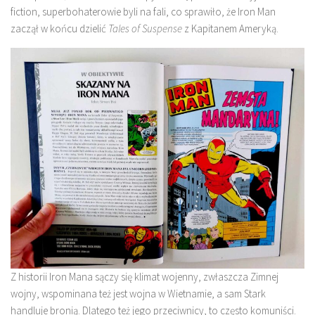
fiction, superbohaterowie byli na fali, co sprawiło, że Iron Man
zaczął w końcu dzielić
Tales of Suspense
z Kapitanem Ameryką.
Z historii Iron Mana sączy się klimat wojenny, zwłaszcza Zimnej
wojny, wspominana też jest wojna w Wietnamie, a sam Stark
handluje bronią. Dlatego też jego przeciwnicy, to często komuniści.