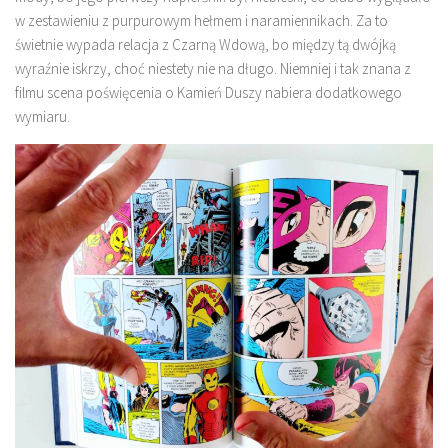
w zestawieniu z purpurowym hełmem i naramiennikach. Za to
świetnie wypada relacja z Czarną Wdową, bo między tą dwójką
wyraźnie iskrzy, choć niestety nie na długo. Niemniej i tak znana z
filmu scena poświęcenia o Kamień Duszy nabiera dodatkowego
wymiaru.