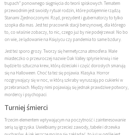
trupach” ponownego sięgnięcia do teorii spiskowych. Tematem
przewodnim jest swoisty rytuał rodzin, które potajemnie rządzą
Stanami Zjednoczonymi. Rząd, prezydent i gubernatorzy to tylko
szopka dla mas. Jest też pracownik stacji benzynowej, dla którego
to, co właśnie zobaczy, to nic, czego już by nie podejrzewał. No bo
on wie, że lądowanie na Księżycu czy pandemia to same bzdury.
Jest też sporo grozy. Tworzy się hermetyczna atmosfera. Małe
miasteczko o przeuroczej nazwie Oak Valley spłynie krwią i nie
będzie to sztuczna krew, którą dzieciaki i część dorosłych smarują
się na Halloween. Choć ta też się pojawia. Klasyka. Horror
rozgrywający się w noc, w którą szkraby wyruszają po cukierki w
przebraniach. Między nimi pojawiają się jednak prawdziwe potwory,
mordercy i psychopaci.
Turniej śmierci
Trzecim elementem wpływającym na poczytność i zainteresowanie
serią są igrzyska. Uwielbiamy przecież zawody, tabele i drzewka
pucharów. A jak jeszcze można się zakładać, to już w ogóle jest