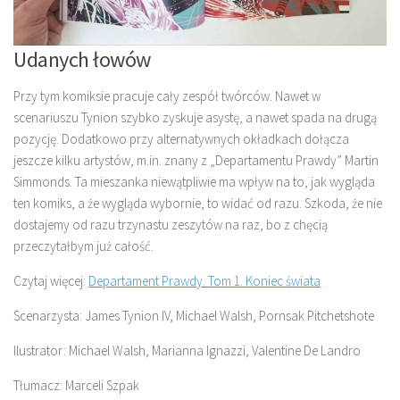
Udanych łowów
Przy tym komiksie pracuje cały zespół twórców. Nawet w
scenariuszu Tynion szybko zyskuje asystę, a nawet spada na drugą
pozycję. Dodatkowo przy alternatywnych okładkach dołącza
jeszcze kilku artystów, m.in. znany z „Departamentu Prawdy” Martin
Simmonds. Ta mieszanka niewątpliwie ma wpływ na to, jak wygląda
ten komiks, a że wygląda wybornie, to widać od razu. Szkoda, że nie
dostajemy od razu trzynastu zeszytów na raz, bo z chęcią
przeczytałbym już całość.
Czytaj więcej:
Departament Prawdy. Tom 1. Koniec świata
Scenarzysta: James Tynion IV, Michael Walsh, Pornsak Pitchetshote
Ilustrator: Michael Walsh, Marianna Ignazzi, Valentine De Landro
Tłumacz: Marceli Szpak