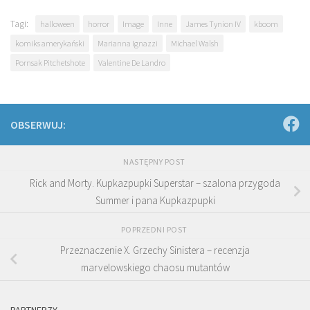
Tagi:
halloween
horror
Image
Inne
James Tynion IV
kboom
komiks amerykański
Marianna Ignazzi
Michael Walsh
Pornsak Pitchetshote
Valentine De Landro
OBSERWUJ:
NASTĘPNY POST
Rick and Morty. Kupkazpupki Superstar – szalona przygoda
Summer i pana Kupkazpupki
POPRZEDNI POST
Przeznaczenie X. Grzechy Sinistera – recenzja
marvelowskiego chaosu mutantów
PARTNERZY