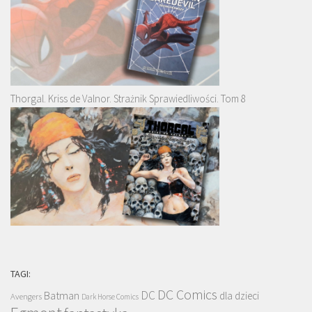
Thorgal. Kriss de Valnor. Strażnik Sprawiedliwości. Tom 8
TAGI:
DC Comics
DC
Batman
dla dzieci
Avengers
Dark Horse Comics