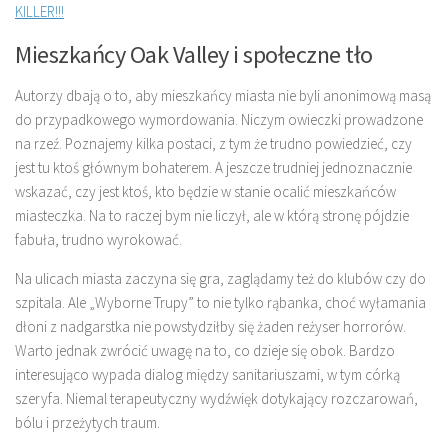
KILLER!!!
Mieszkańcy Oak Valley i społeczne tło
Autorzy dbają o to, aby mieszkańcy miasta nie byli anonimową masą
do przypadkowego wymordowania. Niczym owieczki prowadzone
na rzeź. Poznajemy kilka postaci, z tym że trudno powiedzieć, czy
jest tu ktoś głównym bohaterem. A jeszcze trudniej jednoznacznie
wskazać, czy jest ktoś, kto będzie w stanie ocalić mieszkańców
miasteczka. Na to raczej bym nie liczył, ale w którą stronę pójdzie
fabuła, trudno wyrokować.
Na ulicach miasta zaczyna się gra, zaglądamy też do klubów czy do
szpitala. Ale „Wyborne Trupy” to nie tylko rąbanka, choć wyłamania
dłoni z nadgarstka nie powstydziłby się żaden reżyser horrorów.
Warto jednak zwrócić uwagę na to, co dzieje się obok. Bardzo
interesująco wypada dialog między sanitariuszami, w tym córką
szeryfa. Niemal terapeutyczny wydźwięk dotykający rozczarowań,
bólu i przeżytych traum.