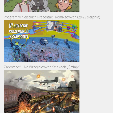
Program VI Kieleckich Prezentacji Komiksowych (28-29 sierpnia)
Zapowiedź – Na Wrześniowych Szlakach „Śmiały”