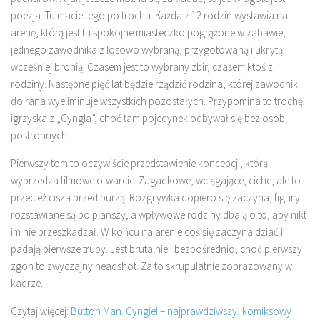
poezja. Tu macie tego po trochu. Każda z 12 rodzin wystawia na
arenę, którą jest tu spokojne miasteczko pogrążone w zabawie,
jednego zawodnika z losowo wybraną, przygotowaną i ukrytą
wcześniej bronią. Czasem jest to wybrany zbir, czasem ktoś z
rodziny. Następne pięć lat będzie rządzić rodzina, której zawodnik
do rana wyeliminuje wszystkich pozostałych. Przypomina to trochę
igrzyska z „Cyngla”, choć tam pojedynek odbywał się bez osób
postronnych.
Pierwszy tom to oczywiście przedstawienie koncepcji, którą
wyprzedza filmowe otwarcie. Zagadkowe, wciągające, ciche, ale to
przecież cisza przed burzą. Rozgrywka dopiero się zaczyna, figury
rozstawiane są po planszy, a wpływowe rodziny dbają o to, aby nikt
im nie przeszkadzał. W końcu na arenie coś się zaczyna dziać i
padają pierwsze trupy. Jest brutalnie i bezpośrednio, choć pierwszy
zgon to zwyczajny headshot. Za to skrupulatnie zobrazowany w
kadrze.
Czytaj więcej:
Button Man. Cyngiel – najprawdziwszy, komiksowy