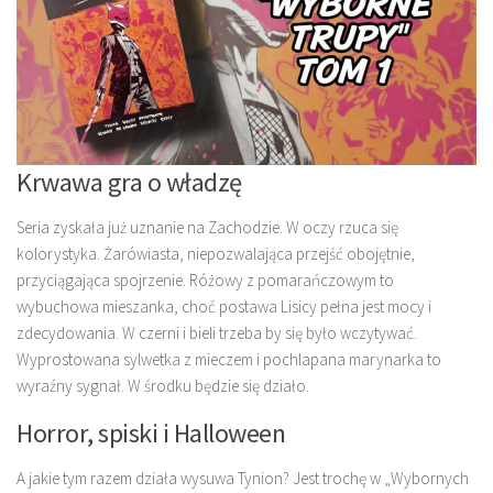
Krwawa gra o władzę
Seria zyskała już uznanie na Zachodzie. W oczy rzuca się
kolorystyka. Żarówiasta, niepozwalająca przejść obojętnie,
przyciągająca spojrzenie. Różowy z pomarańczowym to
wybuchowa mieszanka, choć postawa Lisicy pełna jest mocy i
zdecydowania. W czerni i bieli trzeba by się było wczytywać.
Wyprostowana sylwetka z mieczem i pochlapana marynarka to
wyraźny sygnał. W środku będzie się działo.
Horror, spiski i Halloween
A jakie tym razem działa wysuwa Tynion? Jest trochę w „Wybornych