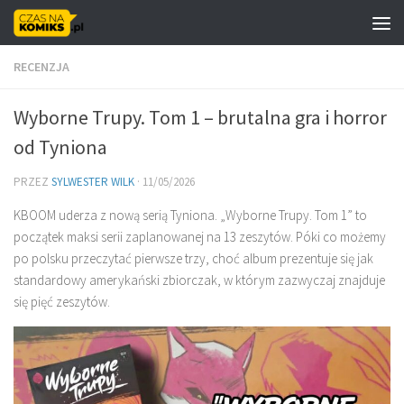
Skip to content
RECENZJA
Wyborne Trupy. Tom 1 – brutalna gra i horror
od Tyniona
PRZEZ
SYLWESTER WILK
·
11/05/2026
KBOOM uderza z nową serią Tyniona. „Wyborne Trupy. Tom 1” to
początek maksi serii zaplanowanej na 13 zeszytów. Póki co możemy
po polsku przeczytać pierwsze trzy, choć album prezentuje się jak
standardowy amerykański zbiorczak, w którym zazwyczaj znajduje
się pięć zeszytów.