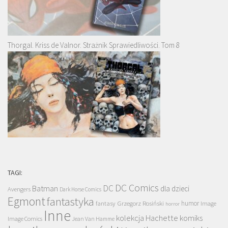
Thorgal. Kriss de Valnor. Strażnik Sprawiedliwości. Tom 8
TAGI:
DC Comics
DC
Batman
dla dzieci
Avengers
Dark Horse Comics
Egmont
fantastyka
Grzegorz Rosiński
humor
fantasy
Image
horror
Inne
kolekcja Hachette
komiks
Image Comics
Jean Van Hamme