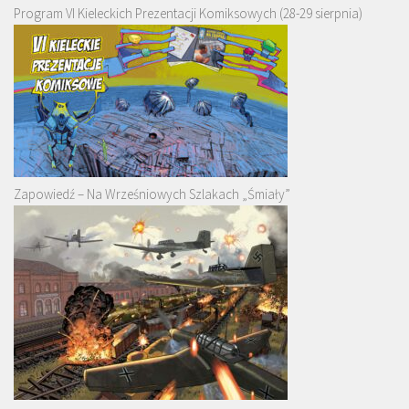
Program VI Kieleckich Prezentacji Komiksowych (28-29 sierpnia)
Zapowiedź – Na Wrześniowych Szlakach „Śmiały”