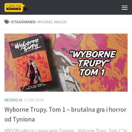
Skip to content
OTAGOWANO:
MICHAEL WALSH
RECENZJA
11/05/2026
Wyborne Trupy. Tom 1 – brutalna gra i horror
od Tyniona
KBOOM uderza z nową serią Tyniona. „Wyborne Trupy. Tom 1” to