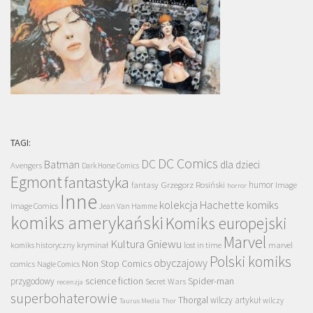
TAGI:
DC Comics
DC
Batman
dla dzieci
Avengers
Dark Horse Comics
Egmont
fantastyka
Grzegorz Rosiński
humor
fantasy
Image
horror
Inne
kolekcja Hachette
komiks
Image Comics
Jean Van Hamme
komiks amerykański
Komiks europejski
Marvel
Kultura Gniewu
komiks historyczny
kryminał
lost in time
marvel
Polski komiks
obyczajowy
Non Stop Comics
comics
Nagle Comics
science fiction
Spider-man
przygodowy
Secret Wars
recenzja
superbohaterowie
Thorgal
wilczy artykuł
wilczy
Taurus Media
Thor