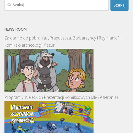
Szukaj:
NEWS ROOM
Za darmo do pobrania: „Prapuszcza. Barbarzyńcy i Rzymianie” –
komiks o archeologii Mazur
Program VI Kieleckich Prezentacji Komiksowych (28-29 sierpnia)