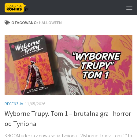
Skip to content
OTAGOWANO:
HALLOWEEN
RECENZJA
11/05/2026
Wyborne Trupy. Tom 1 – brutalna gra i horror
od Tyniona
KBOOM uderza z nową serią Tyniona. „Wyborne Trupy. Tom 1” to