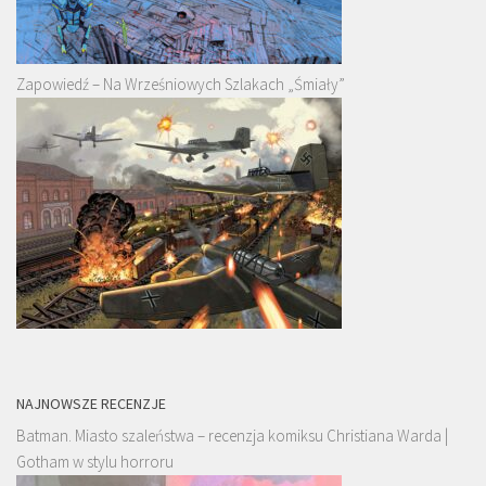
Zapowiedź – Na Wrześniowych Szlakach „Śmiały”
NAJNOWSZE RECENZJE
Batman. Miasto szaleństwa – recenzja komiksu Christiana Warda |
Gotham w stylu horroru