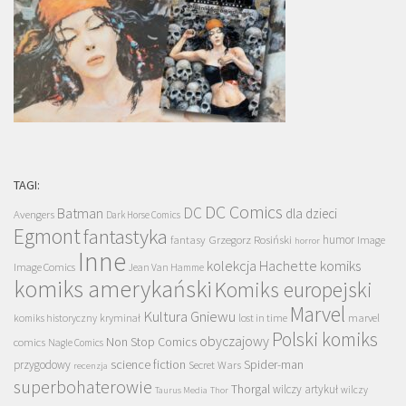
TAGI:
DC Comics
DC
Batman
dla dzieci
Avengers
Dark Horse Comics
Egmont
fantastyka
Grzegorz Rosiński
humor
fantasy
Image
horror
Inne
kolekcja Hachette
komiks
Image Comics
Jean Van Hamme
komiks amerykański
Komiks europejski
Marvel
Kultura Gniewu
komiks historyczny
kryminał
lost in time
marvel
Polski komiks
obyczajowy
Non Stop Comics
comics
Nagle Comics
science fiction
Spider-man
przygodowy
Secret Wars
recenzja
superbohaterowie
Thorgal
wilczy artykuł
wilczy
Taurus Media
Thor