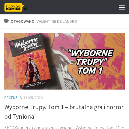
Skip to content
OTAGOWANO:
VALENTINE DE LANDRO
RECENZJA
11/05/2026
Wyborne Trupy. Tom 1 – brutalna gra i horror
od Tyniona
KBOOM uderza z nową serią Tyniona. „Wyborne Trupy. Tom 1” to