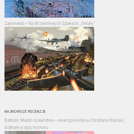
Zapowiedź – Na Wrześniowych Szlakach „Śmiały”
NAJNOWSZE RECENZJE
Batman. Miasto szaleństwa – recenzja komiksu Christiana Warda |
Gotham w stylu horroru