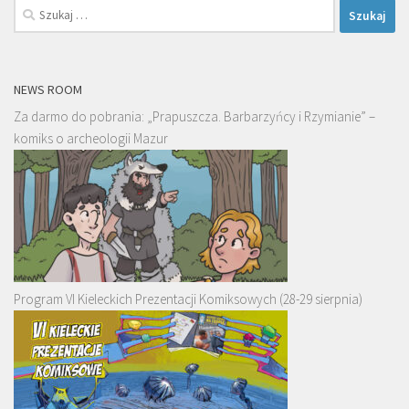
Szukaj:
NEWS ROOM
Za darmo do pobrania: „Prapuszcza. Barbarzyńcy i Rzymianie” –
komiks o archeologii Mazur
Program VI Kieleckich Prezentacji Komiksowych (28-29 sierpnia)