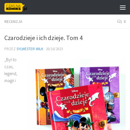
Skip to content
RECENZJA
0
Czarodzieje i ich dzieje. Tom 4
PRZEZ
SYLWESTER WILK
·
20/10/2023
„Był to
czas,
legend,
magii i