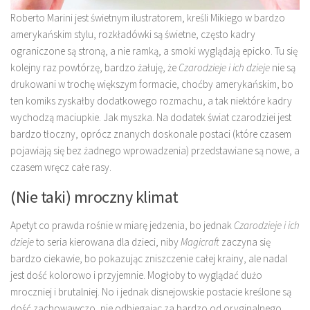
Roberto Marini jest świetnym ilustratorem, kreśli Mikiego w bardzo
amerykańskim stylu, rozkładówki są świetne, często kadry
ograniczone są stroną, a nie ramką, a smoki wyglądają epicko. Tu się
kolejny raz powtórzę, bardzo żałuję, że
Czarodzieje i ich dzieje
nie są
drukowani w trochę większym formacie, choćby amerykańskim, bo
ten komiks zyskałby dodatkowego rozmachu, a tak niektóre kadry
wychodzą maciupkie. Jak myszka. Na dodatek świat czarodziei jest
bardzo tłoczny, oprócz znanych doskonale postaci (które czasem
pojawiają się bez żadnego wprowadzenia) przedstawiane są nowe, a
czasem wręcz całe rasy.
(Nie taki) mroczny klimat
Apetyt co prawda rośnie w miarę jedzenia, bo jednak
Czarodzieje i ich
dzieje
to seria kierowana dla dzieci, niby
Magicraft
zaczyna się
bardzo ciekawie, bo pokazując zniszczenie całej krainy, ale nadal
jest dość kolorowo i przyjemnie. Mogłoby to wyglądać dużo
mroczniej i brutalniej. No i jednak disnejowskie postacie kreślone są
dość zachowawczo, nie odbiegając za bardzo od oryginalnego