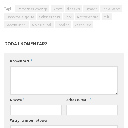
Tagi:
Czarodzieje i ich dzieje
Disney
dla dzieci
Egmont
Fabio Pochet
Francesco D'Ippolito
Gabriele Panini
Inne
Matteo Venerus
Miki
Roberto Marini
Silvia Marinoli
Topolino
Valerio Held
DODAJ KOMENTARZ
Komentarz
*
Nazwa
*
Adres e-mail
*
Witryna internetowa