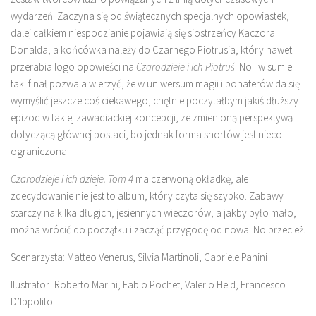
wydarzeń. Zaczyna się od świątecznych specjalnych opowiastek,
dalej całkiem niespodzianie pojawiają się siostrzeńcy Kaczora
Donalda, a końcówka należy do Czarnego Piotrusia, który nawet
przerabia logo opowieści na
Czarodzieje i ich Piotruś
. No i w sumie
taki finał pozwala wierzyć, że w uniwersum magii i bohaterów da się
wymyślić jeszcze coś ciekawego, chętnie poczytałbym jakiś dłuższy
epizod w takiej zawadiackiej koncepcji, ze zmienioną perspektywą
dotyczącą głównej postaci, bo jednak forma shortów jest nieco
ograniczona.
Czarodzieje i ich dzieje. Tom 4
ma czerwoną okładkę, ale
zdecydowanie nie jest to album, który czyta się szybko. Zabawy
starczy na kilka długich, jesiennych wieczorów, a jakby było mało,
można wrócić do początku i zacząć przygodę od nowa. No przecież.
Scenarzysta: Matteo Venerus, Silvia Martinoli, Gabriele Panini
Ilustrator: Roberto Marini, Fabio Pochet, Valerio Held, Francesco
D’Ippolito