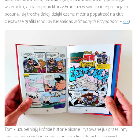
wizerunku, a już co poniektórzy Francuzi w swoich interpretacjach
posunęli się trochę dalej, dzięki czemu można popatrzeć na ciut
ciekawsze grafiki (choćby Keramidas w
Szalonych Przygodach
–
k
lik
).
Tomik uzupełniają krótkie historie pisane i rysowane już przez inny
zestaw twórców luźno powiązanych z linią dotychczasowych