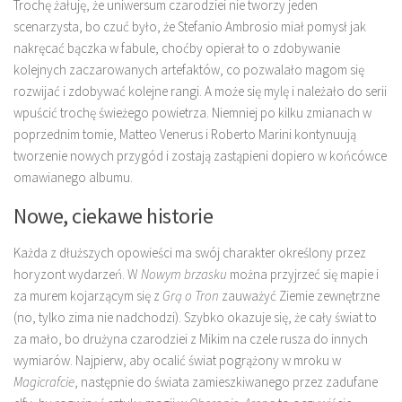
Trochę żałuję, że uniwersum czarodziei nie tworzy jeden
scenarzysta, bo czuć było, że Stefanio Ambrosio miał pomysł jak
nakręcać bączka w fabule, choćby opierał to o zdobywanie
kolejnych zaczarowanych artefaktów, co pozwalało magom się
rozwijać i zdobywać kolejne rangi. A może się mylę i należało do serii
wpuścić trochę świeżego powietrza. Niemniej po kilku zmianach w
poprzednim tomie, Matteo Venerus i Roberto Marini kontynuują
tworzenie nowych przygód i zostają zastąpieni dopiero w końcówce
omawianego albumu.
Nowe, ciekawe historie
Każda z dłuższych opowieści ma swój charakter określony przez
horyzont wydarzeń. W
Nowym brzasku
można przyjrzeć się mapie i
za murem kojarzącym się z
Grą o Tron
zauważyć Ziemie zewnętrzne
(no, tylko zima nie nadchodzi). Szybko okazuje się, że cały świat to
za mało, bo drużyna czarodziei z Mikim na czele rusza do innych
wymiarów. Najpierw, aby ocalić świat pogrążony w mroku w
Magicrafcie
, następnie do świata zamieszkiwanego przez zadufane