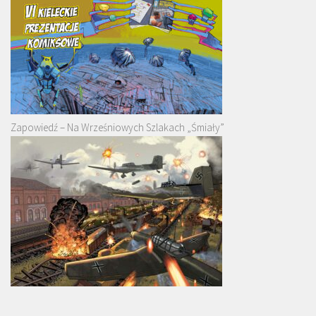
Zapowiedź – Na Wrześniowych Szlakach „Śmiały”