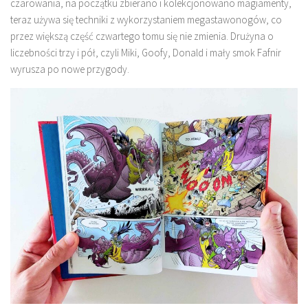
czarowania, na początku zbierano i kolekcjonowano magiamenty,
teraz używa się techniki z wykorzystaniem megastawonogów, co
przez większą część czwartego tomu się nie zmienia. Drużyna o
liczebności trzy i pół, czyli Miki, Goofy, Donald i mały smok Fafnir
wyrusza po nowe przygody.