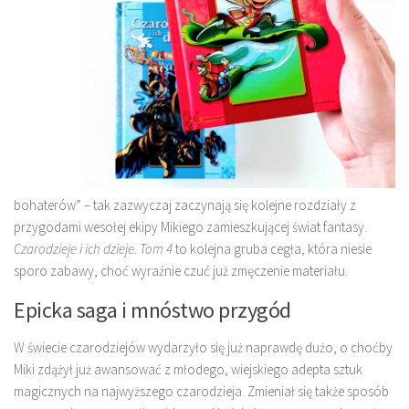
bohaterów” – tak zazwyczaj zaczynają się kolejne rozdziały z
przygodami wesołej ekipy Mikiego zamieszkującej świat fantasy.
Czarodzieje i ich dzieje. Tom 4
to kolejna gruba cegła, która niesie
sporo zabawy, choć wyraźnie czuć już zmęczenie materiału.
Epicka saga i mnóstwo przygód
W świecie czarodziejów wydarzyło się już naprawdę dużo, o choćby
Miki zdążył już awansować z młodego, wiejskiego adepta sztuk
magicznych na najwyższego czarodzieja. Zmieniał się także sposób