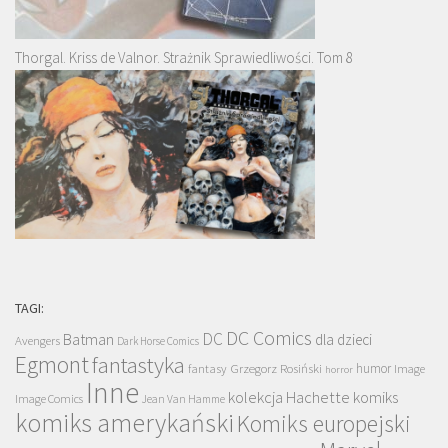
Thorgal. Kriss de Valnor. Strażnik Sprawiedliwości. Tom 8
TAGI:
DC Comics
DC
Batman
dla dzieci
Avengers
Dark Horse Comics
Egmont
fantastyka
Grzegorz Rosiński
humor
fantasy
Image
horror
Inne
kolekcja Hachette
komiks
Image Comics
Jean Van Hamme
komiks amerykański
Komiks europejski