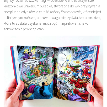
elfy, by rozwinąć sztukę magii w
Oberonie
.
Arena
to oczywiście
kieszonkowe uniwersum pułapka, stworzone do wykorzystywania
energii z pojedynków, a całość kończy
Przeznaczenie
, które nie jest
definitywnym końcem, ale równowaga między światłem a mrokiem,
która tu została uzyskana, może być interpretowana, jako
zakończenie pewnego etapu.