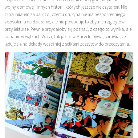
wojny domowej i innych historii, których jeszcze nie czytałem. Nie
zrozumiałem za bardzo, czemu drużyna nie ma bezpośredniego
zezwolenia na działanie, ale nie powoduje to zbytnich zgrzytów
przy lekturze. Pewnie przydałoby się poznać, z czego to wynika, ale
kopanie w wątkach Wasp, tak jak to w Marvelu bywa, sprawia, że
ląduje się na dekady wcześniej z setkami zeszytów do przeczytania.