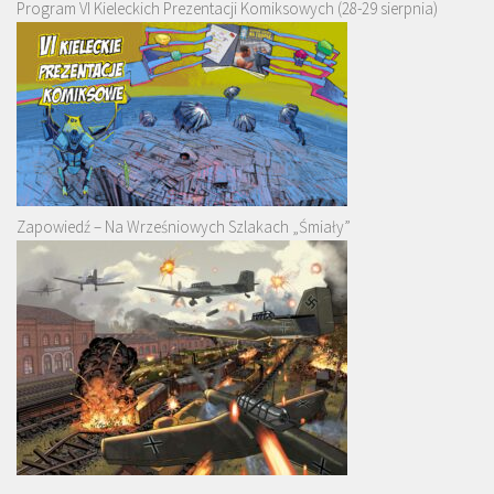
Program VI Kieleckich Prezentacji Komiksowych (28-29 sierpnia)
Zapowiedź – Na Wrześniowych Szlakach „Śmiały”