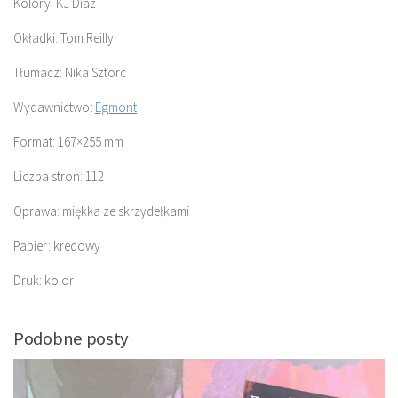
Kolory: KJ Díaz
Okładki: Tom Reilly
Tłumacz: Nika Sztorc
Wydawnictwo:
Egmont
Format: 167×255 mm
Liczba stron: 112
Oprawa: miękka ze skrzydełkami
Papier: kredowy
Druk: kolor
Podobne posty