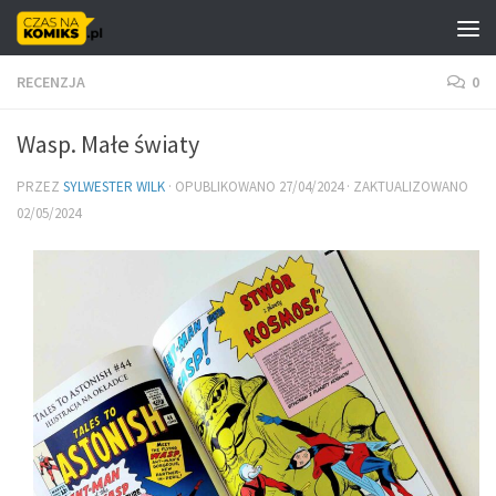
Skip to content
RECENZJA
0
Wasp. Małe światy
PRZEZ
SYLWESTER WILK
· OPUBLIKOWANO
27/04/2024
· ZAKTUALIZOWANO
02/05/2024