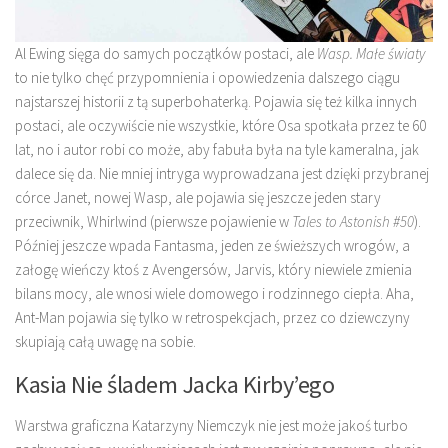
Al Ewing sięga do samych początków postaci, ale
Wasp. Małe światy
to nie tylko chęć przypomnienia i opowiedzenia dalszego ciągu
najstarszej historii z tą superbohaterką. Pojawia się też kilka innych
postaci, ale oczywiście nie wszystkie, które Osa spotkała przez te 60
lat, no i autor robi co może, aby fabuła była na tyle kameralna, jak
dalece się da. Nie mniej intryga wyprowadzana jest dzięki przybranej
córce Janet, nowej Wasp, ale pojawia się jeszcze jeden stary
przeciwnik, Whirlwind (pierwsze pojawienie w
Tales to Astonish #50
).
Później jeszcze wpada Fantasma, jeden ze świeższych wrogów, a
załogę wieńczy ktoś z Avengersów, Jarvis, który niewiele zmienia
bilans mocy, ale wnosi wiele domowego i rodzinnego ciepła. Aha,
Ant-Man pojawia się tylko w retrospekcjach, przez co dziewczyny
skupiają całą uwagę na sobie.
Kasia Nie śladem Jacka Kirby’ego
Warstwa graficzna Katarzyny Niemczyk nie jest może jakoś turbo