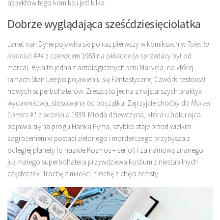
aspektów tego komiksu jest kilka.
Dobrze wyglądająca sześćdziesięciolatka
Janet van Dyne pojawiła się po raz pierwszy w komiksach w
Tales to
Astonish #44
z czerwcem 1963 na okładce (w sprzedaży był od
marca). Była to jedna z antologicznych serii Marvela, na której
łamach Stan Lee po pojawieniu się Fantastycznej Czwórki testował
nowych superbohaterów. Zresztą to jedna z najstarszych praktyk
wydawnictwa, stosowana od początku. Zajrzyjcie choćby do
Marvel
Comics #1
z września 1939. Młoda dziewczyna, która u boku ojca
pojawia się na progu Hanka Pyma, szybko staje przed wielkim
zagrożeniem w postaci zielonego i morderczego przybysza z
odległej planety (o nazwie Kosmos – serio!) i za namową znanego
już małego superbohatera przywdziewa kostium z niestabilnych
cząsteczek. Trochę z miłości, trochę z chęci zemsty.