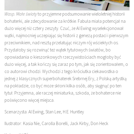
Wasp. Małe światy
to przyjemne podsumowanie wieloletniej historii
bohaterki, ale zdecydowanie za krótkie. Fabuła miała potencjał na
dużo więcej niż cztery zeszyty. Czuć, że Al Ewing wyselekcjonował
wątki, najmocniej uczepiając się historii z genezą postaci i pierwszym
przeciwnikiem, nad resztą przelatując niczym rój wściekłych os.
Przydałoby się rozwinąć też wątek tytułowych światów, bo
opowiadania o kieszonkowych rzeczywistościach mogłoby być
dużo więcej, a tak kończy się zaraz po tym, jak się zorientowałem, o
co autorowi chodzi. Wychodzi z tego króciutka ciekawostka o
jednej z klasycznych superbohaterek Srebrnej Ery, z Polską artystką
na pokładzie, co być może skłoni kilka osób, aby sięgnąć po ten
tytuł. Przyjemna, ale raczej miniaturka, szkoda, że bohaterce nie
poświęcono więcej miejsca.
Scenarzysta: Al Ewing, Stan Lee, H.E. Huntley
Ilustrator: Kasia Nie, Carolla Borelli, Jack Kirby, Don Heck