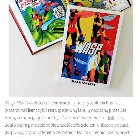
Wasp. Małe światy
to całkiem świeża seria z rysunkami Kasi Nie
(Katarzyna Niemczyk) i retrospektywną fabułą napisaną przez Ala
Ewinga (znanego już choćby z
Nieśmiertelnego Hulka
–
klik
). Czy
udało się im poradzić sobie z sześćdziesięcioletnią historią postaci,
dysponując tylko czterema zeszytami? No, tak średnio, ale dobrych