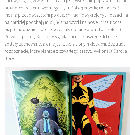
zachwycająca, w wielu miejscach jest zwyczajnie poprawna, ale nie
brak jej charakteru i własnego stylu. Polską artystkę rozpoznać
można przede wszystkim po dużych, ładnie wykrojonych oczach, a
najbardziej podobają mi się jej zmarszczki na nosie i przeurocze
piegi (chociaż możliwe, że te zostały dodane w warstwie koloru).
Potwór z planety Kosmos wygląda zacnie, klasyczne definicje
zostały zachowane, ale nie jest tylko zielonym klockiem. Bez trudu
rozpoznacie, które plansze z czwartego zeszytu wykonała Carolla
Borelli.