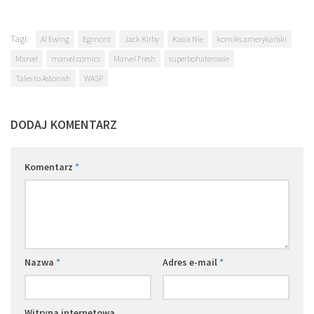
Tagi:
Al Ewing
Egmont
Jack Kirby
Kasia Nie
komiks amerykański
Marvel
marvel comics
Marvel Fresh
superbohaterowie
Tales to Astonish
WASP
DODAJ KOMENTARZ
Komentarz
*
Nazwa
*
Adres e-mail
*
Witryna internetowa