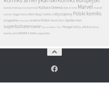
Komiks europejski
Marvel
Kultura Gniewu
komiks historyczny
kryminał
lost in time
marvel
Polski komiks
obyczajowy
Non Stop Comics
comics
Nagle Comics
science fiction
Spider-man
przygodowy
Secret Wars
recenzja
superbohaterowie
Thorgal
wilczy artykuł
wilczy
Taurus Media
Thor
WKKM
X-men
komiks
wilk
zapowiedzi