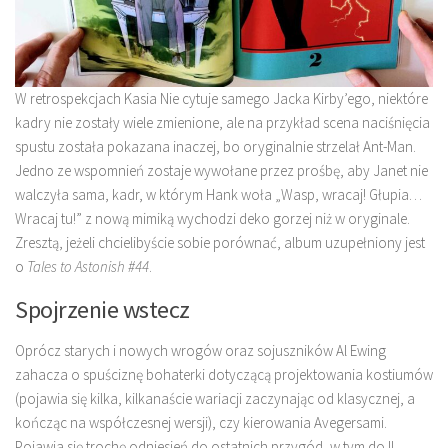
W retrospekcjach Kasia Nie cytuje samego Jacka Kirby’ego, niektóre
kadry nie zostały wiele zmienione, ale na przykład scena naciśnięcia
spustu została pokazana inaczej, bo oryginalnie strzelał Ant-Man.
Jedno ze wspomnień zostaje wywołane przez prośbę, aby Janet nie
walczyła sama, kadr, w którym Hank woła „Wasp, wracaj! Głupia…
Wracaj tu!” z nową mimiką wychodzi deko gorzej niż w oryginale.
Zresztą, jeżeli chcielibyście sobie porównać, album uzupełniony jest
o
Tales to Astonish #44
.
Spojrzenie wstecz
Oprócz starych i nowych wrogów oraz sojuszników Al Ewing
zahacza o spuściznę bohaterki dotyczącą projektowania kostiumów
(pojawia się kilka, kilkanaście wariacji zaczynając od klasycznej, a
kończąc na współczesnej wersji), czy kierowania Avegersami.
Pojawia się trochę odniesień do ostatnich przygód, w tym do II