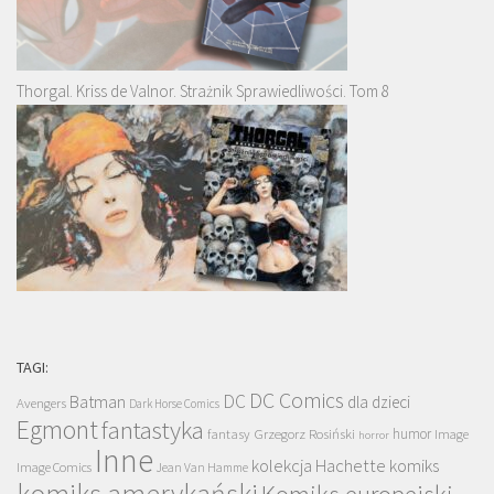
Thorgal. Kriss de Valnor. Strażnik Sprawiedliwości. Tom 8
TAGI:
DC Comics
DC
Batman
dla dzieci
Avengers
Dark Horse Comics
Egmont
fantastyka
Grzegorz Rosiński
humor
fantasy
Image
horror
Inne
kolekcja Hachette
komiks
Image Comics
Jean Van Hamme
komiks amerykański