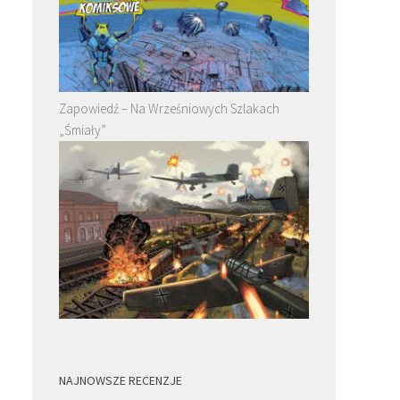
Zapowiedź – Na Wrześniowych Szlakach
„Śmiały”
NAJNOWSZE RECENZJE