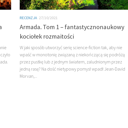
RECENZJA
27/10/2021
a
Armada. Tom 1 – fantastycznonaukowy
kociołek rozmaitości
mnie
W jaki sposób utworzyć serię science-fiction tak, aby nie
oczyło
wpaść w monotonię związaną z niekończącą się podróżą
mada.
przez pustkę lub z jednym światem, zaludnionym przez
jedną rasę? Na dość nietypowy pomysł wpadł Jean-David
Morvan,...