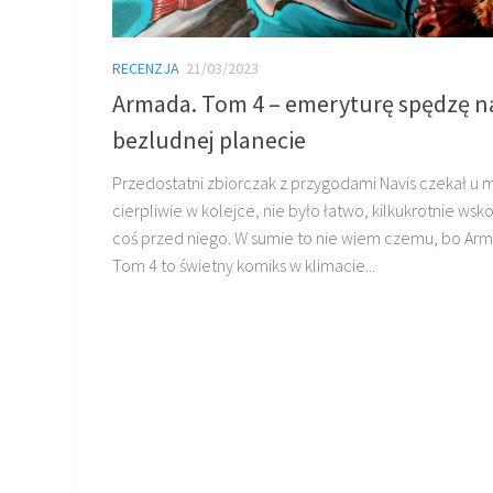
RECENZJA
21/03/2023
Armada. Tom 4 – emeryturę spędzę n
bezludnej planecie
Przedostatni zbiorczak z przygodami Navis czekał u 
cierpliwie w kolejce, nie było łatwo, kilkukrotnie wsk
coś przed niego. W sumie to nie wiem czemu, bo Ar
Tom 4 to świetny komiks w klimacie...