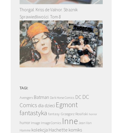
Thorgal. Kriss de Valnor. Strażnik
Sprawiedliwości. Tom 8
TAGI:
DC
DC
Batman
Avengers
Dark Horse Comics
Egmont
Comics
dla dzieci
fantastyka
Grzegorz Rosiński
fantasy
horror
Inne
humor
Image
Image Comics
Jean Van
kolekcja Hachette
komiks
Hamme