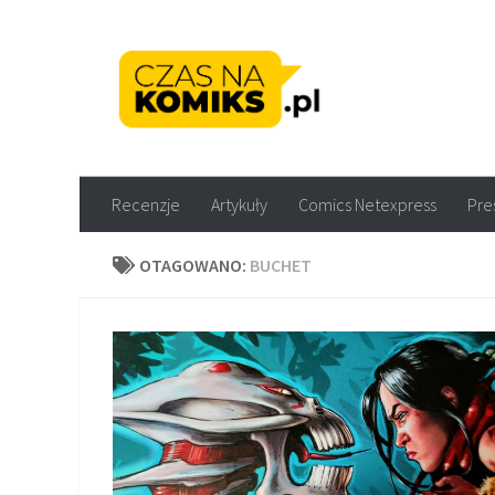
Skip to content
Recenzje komiksów M
Recenzje
Artykuły
Comics Netexpress
Pre
OTAGOWANO:
BUCHET