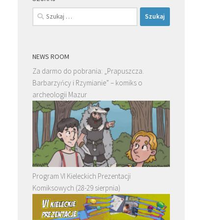
Szukaj:
NEWS ROOM
Za darmo do pobrania: „Prapuszcza.
Barbarzyńcy i Rzymianie” – komiks o
archeologii Mazur
Program VI Kieleckich Prezentacji
Komiksowych (28-29 sierpnia)