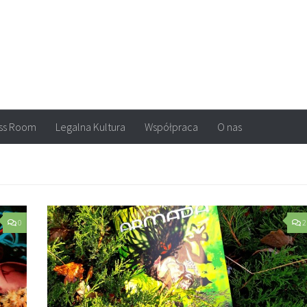
arvel, DC Comics, Image, newsy, konkursy. Wszystko o komiksach
ss Room
Legalna Kultura
Współpraca
O nas
0
2