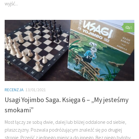
wyjść...
0
RECENZJA
13/01/2021
Usagi Yojimbo Saga. Księga 6 – „My jesteśmy
smokami”
Most łączy ze sobą dwie, dalej lub bliżej oddalone od siebie,
płaszczyzny. Pozwala podróżującym znaleźć się po drugiej
stronie. Przejść z jednego miejsca do innego. Bez niego byłoby