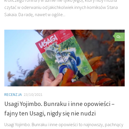
czytać w oderwaniu od jakichkolwiek innych komiksów Stana
Sakaia. Da radę, nawet w ogóle...
1
RECENZJA
23/10/2021
Usagi Yojimbo. Bunraku i inne opowieści –
fajny ten Usagi, nigdy się nie nudzi
Usagi Yojimbo. Bunraku i inne opowieści to najnowszy, pachnący