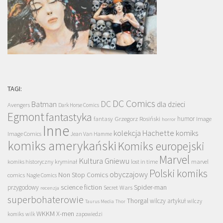
TAGI:
DC Comics
DC
Batman
dla dzieci
Avengers
Dark Horse Comics
Egmont
fantastyka
Grzegorz Rosiński
humor
fantasy
Image
horror
Inne
kolekcja Hachette
komiks
Image Comics
Jean Van Hamme
komiks amerykański
Komiks europejski
Marvel
Kultura Gniewu
komiks historyczny
kryminał
lost in time
marvel
Polski komiks
obyczajowy
Non Stop Comics
comics
Nagle Comics
science fiction
Spider-man
przygodowy
Secret Wars
recenzja
superbohaterowie
Thorgal
wilczy artykuł
wilczy
Taurus Media
Thor
WKKM
X-men
komiks
wilk
zapowiedzi