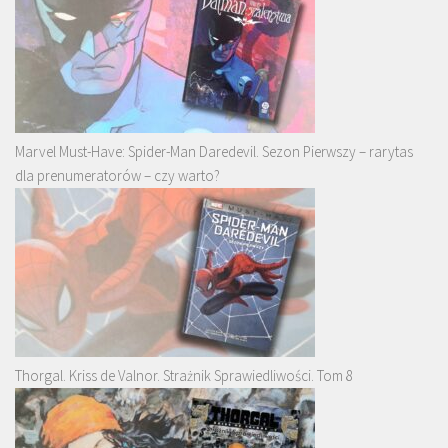
Marvel Must-Have: Spider-Man Daredevil. Sezon Pierwszy – rarytas
dla prenumeratorów – czy warto?
Thorgal. Kriss de Valnor. Strażnik Sprawiedliwości. Tom 8