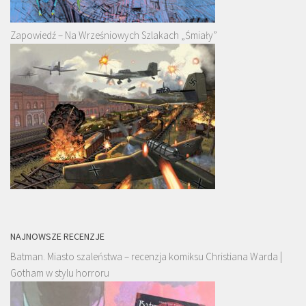
Zapowiedź – Na Wrześniowych Szlakach „Śmiały”
NAJNOWSZE RECENZJE
Batman. Miasto szaleństwa – recenzja komiksu Christiana Warda |
Gotham w stylu horroru