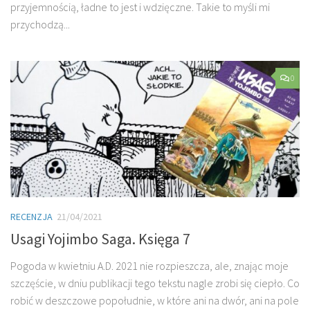
przyjemnością, ładne to jest i wdzięczne. Takie to myśli mi
przychodzą...
0
RECENZJA
21/04/2021
Usagi Yojimbo Saga. Księga 7
Pogoda w kwietniu A.D. 2021 nie rozpieszcza, ale, znając moje
szczęście, w dniu publikacji tego tekstu nagle zrobi się ciepło. Co
robić w deszczowe popołudnie, w które ani na dwór, ani na pole