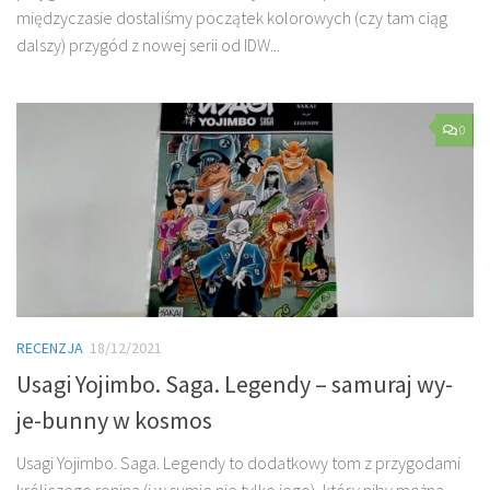
międzyczasie dostaliśmy początek kolorowych (czy tam ciąg
dalszy) przygód z nowej serii od IDW...
0
RECENZJA
18/12/2021
Usagi Yojimbo. Saga. Legendy – samuraj wy-
je-bunny w kosmos
Usagi Yojimbo. Saga. Legendy to dodatkowy tom z przygodami
króliczego ronina (i w sumie nie tylko jego), który niby można