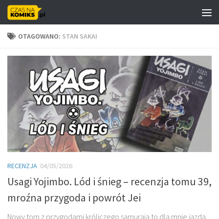
Skip to content
OTAGOWANO:
STAN SAKAI
RECENZJA
04/05/2026
Usagi Yojimbo. Lód i śnieg – recenzja tomu 39,
mroźna przygoda i powrót Jei
Nowy tom z przygodami króliczego samuraja to dla mnie jazda