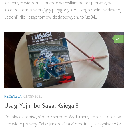
jesiennym wiatrem (a przede wszystkim po raz pierwszy w
kolorze) tom zawierający przygody króliczego ronina w dawnej
Japonii. Nie licząc tomów dodatkowych, to już 34....
1
RECENZJA
01/08/2021
Usagi Yojimbo Saga. Księga 8
Cokolwiek robisz, rób to z sercem. Wydumany frazes, ale jest w
nim wiele prawdy. Fałsz śmierdzi na kilometr, a jak czynisz coś z