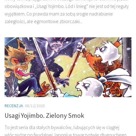
obowiązkowa i „Usagi Yojimbo. Lód i śnieg” nie jest od tej reguły
wyjątkiem. Co prawda mam za sobą srogie nadrabianie
zaległości, ale egmontowe zbiorczaki...
RECENZJA
08/12/2025
Usagi Yojimbo. Zielony Smok
To jest seria dla stałych bywalców, lubujących się w ciągłej
włóczędze po feudalnej Japonii w towarzystwie długouchego