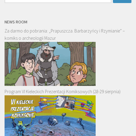
NEWS ROOM
Za darmo do pobrania: „Prapuszcza. Barbarzyńcy i Rzymianie” –
komiks o archeologii Mazur
Program VI Kieleckich Prezentacji Komiksowych (28-29 sierpnia)