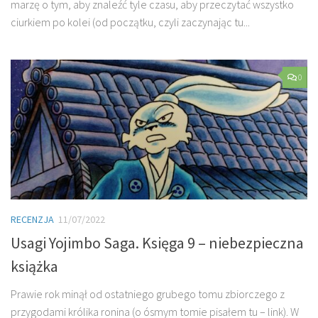
marzę o tym, aby znaleźć tyle czasu, aby przeczytać wszystko
ciurkiem po kolei (od początku, czyli zaczynając tu...
0
RECENZJA
11/07/2022
Usagi Yojimbo Saga. Księga 9 – niebezpieczna
książka
Prawie rok minął od ostatniego grubego tomu zbiorczego z
przygodami królika ronina (o ósmym tomie pisałem tu – link). W