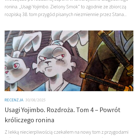
ronina. „Usagi Yojimbo. Zielony Smok” to zgodnie ze zbiorczą
rozpiską 38. tom przygód pisanych niezmiennie przez Stana...
RECENZJA
30/08/2025
Usagi Yojimbo. Rozdroża. Tom 4 – Powrót
króliczego ronina
Z lekką niecierpliwością czekałem na nowy tom z przygodami