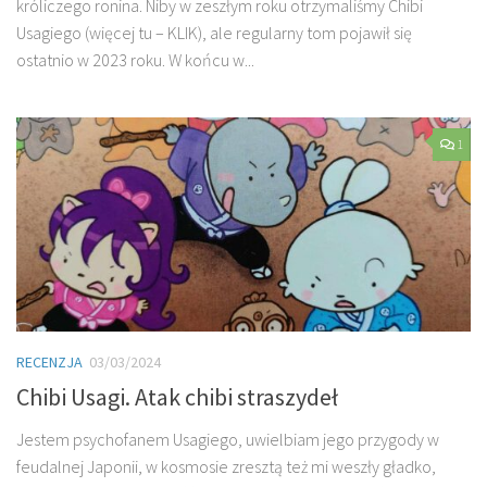
króliczego ronina. Niby w zeszłym roku otrzymaliśmy Chibi
Usagiego (więcej tu – KLIK), ale regularny tom pojawił się
ostatnio w 2023 roku. W końcu w...
1
RECENZJA
03/03/2024
Chibi Usagi. Atak chibi straszydeł
Jestem psychofanem Usagiego, uwielbiam jego przygody w
feudalnej Japonii, w kosmosie zresztą też mi weszły gładko,