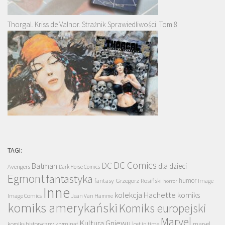
Thorgal. Kriss de Valnor. Strażnik Sprawiedliwości. Tom 8
TAGI:
DC Comics
DC
Batman
dla dzieci
Avengers
Dark Horse Comics
Egmont
fantastyka
Grzegorz Rosiński
humor
fantasy
Image
horror
Inne
kolekcja Hachette
komiks
Image Comics
Jean Van Hamme
komiks amerykański
Komiks europejski
Marvel
Kultura Gniewu
komiks historyczny
kryminał
lost in time
marvel