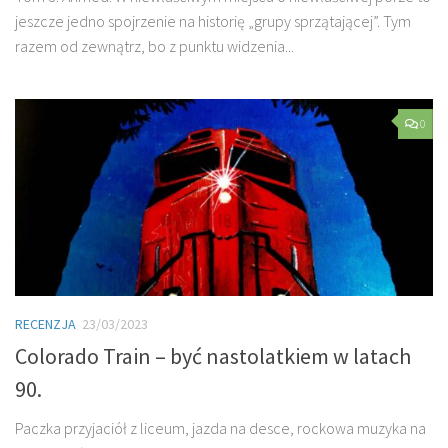
jeszcze jedno spojrzenie na historię „grupy sprzątającej”. Tym
razem od zewnątrz, bo z punktu widzenia...
0
RECENZJA
23/03/2023
Colorado Train – być nastolatkiem w latach
90.
Paczka przyjaciół z liceum, jazda na desce, rockowa muzyka na