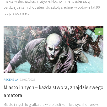
maksa w słuchawkach i używki. Mocno mnie tu uderza, tym
bardziej że sam chodziłem do szkoły średniej w połowie lat 90.
(co prawda nie...
0
RECENZJA
23/02/2023
Miasto innych – każda stwora, znajdzie swego
amatora
Miasto innych to gratka dla wielbicieli komiksowych horrorów.