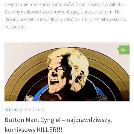
Czego tu nie ma? Hordy zombiaków. Zimni krwiopijcy. Wilkołak.
Szalony naukowiec eksperymentujący z przeszczepami. No i
główny bohater. Bezwzględny zabójca, który chciałby w końcu
coś poczuć....
1
RECENZJA
15/01/2023
Button Man. Cyngiel – najprawdziwszy,
komiksowy KILLER!!!