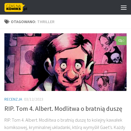
Skip to content
OTAGOWANO:
THRILLER
0
RECENZJA
03/12/2023
RIP. Tom 4. Albert. Modlitwa o bratnią duszę
RIP. Tom 4. Albert. Modlitwa o bratnią duszę to kolejny kawałek
komiksowej, kryminalnej układanki, którą wymyślił Gaet’s. Każdy