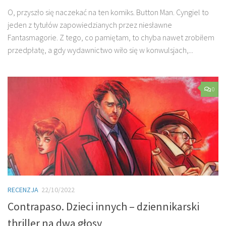
O, przyszło się naczekać na ten komiks. Button Man. Cyngiel to
jeden z tytułów zapowiedzianych przez niesławne
Fantasmagorie. Z tego, co pamiętam, to chyba nawet zrobiłem
przedpłatę, a gdy wydawnictwo wiło się w konwulsjach,...
0
RECENZJA
22/10/2022
Contrapaso. Dzieci innych – dziennikarski
thriller na dwa głosy