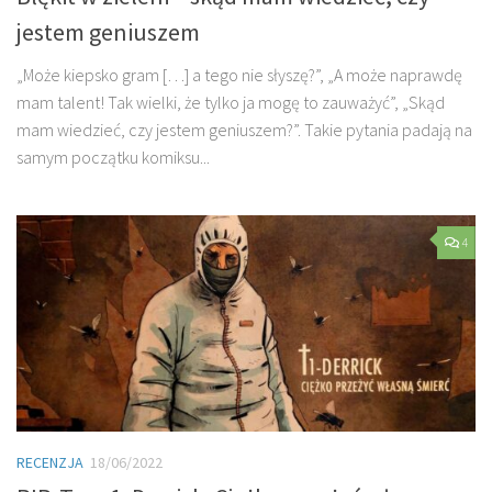
jestem geniuszem
„Może kiepsko gram […] a tego nie słyszę?”, „A może naprawdę
mam talent! Tak wielki, że tylko ja mogę to zauważyć”, „Skąd
mam wiedzieć, czy jestem geniuszem?”. Takie pytania padają na
samym początku komiksu...
4
RECENZJA
18/06/2022