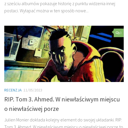
z sześciu albumów pokazuje historię z punktu widzenia innej
postaci. Wyłapać można w ten sposób nowe...
0
RECENZJA
11/05/2023
RIP. Tom 3. Ahmed. W niewłaściwym miejscu
o niewłaściwej porze
Julien Monier dokłada kolejny element do swojej układanki. RIP.
Tom 3. Ahmed. W niewłaściwym miejscu o niewłaściwej porze to