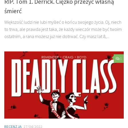
RIP. Tom 1. Derrick. Ciężko przeżyć własną
śmierć
Większość ludzi nie lubi myśleć o końcu swojego życia. Oj, niech
to trwa, ale prawda jest taka, że każdy wieczór może być twoim
ostatnim, a rana możesz już nie dotrwać. Czy masz lat 8,...
1
RECENZJA
27/04/2022