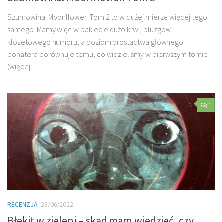
Szumowina. Moonflower. Tom 2 to w dużej mierze więcej tego
samego. Mamy więc w pakiecie dużo krwi, bluzgów i
klozetowego humoru, a poziom prostactwa głównego
bohatera dorównuje temu, co widzieliśmy w pierwszym tomie
(więcej...
1
RECENZJA
28/06/2022
Błękit w zieleni – skąd mam wiedzieć, czy