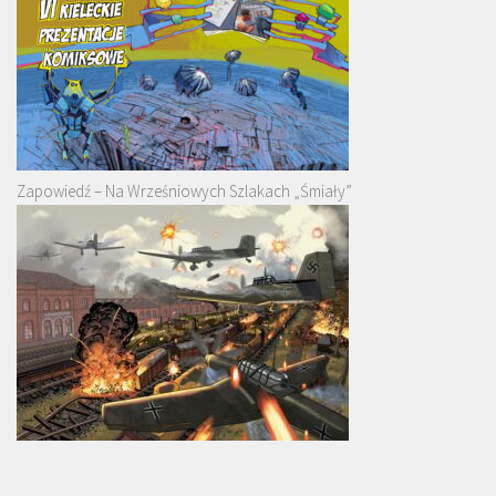
Zapowiedź – Na Wrześniowych Szlakach „Śmiały”