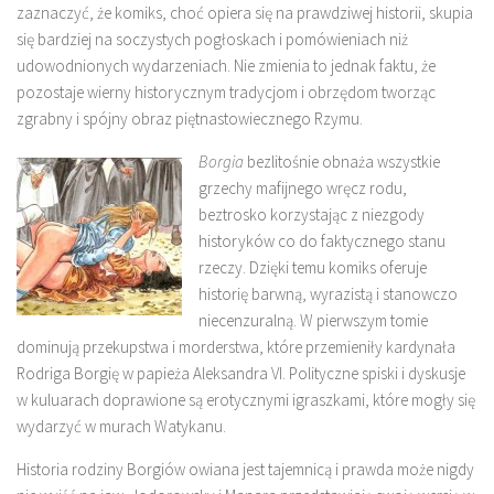
zaznaczyć, że komiks, choć opiera się na prawdziwej historii, skupia
się bardziej na soczystych pogłoskach i pomówieniach niż
udowodnionych wydarzeniach. Nie zmienia to jednak faktu, że
pozostaje wierny historycznym tradycjom i obrzędom tworząc
zgrabny i spójny obraz piętnastowiecznego Rzymu.
Borgia
bezlitośnie obnaża wszystkie
grzechy mafijnego wręcz rodu,
beztrosko korzystając z niezgody
historyków co do faktycznego stanu
rzeczy. Dzięki temu komiks oferuje
historię barwną, wyrazistą i stanowczo
niecenzuralną. W pierwszym tomie
dominują przekupstwa i morderstwa, które przemieniły kardynała
Rodriga Borgię w papieża Aleksandra VI. Polityczne spiski i dyskusje
w kuluarach doprawione są erotycznymi igraszkami, które mogły się
wydarzyć w murach Watykanu.
Historia rodziny Borgiów owiana jest tajemnicą i prawda może nigdy