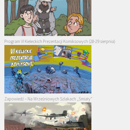
Program VI Kieleckich Prezentacji Komiksowych (28-29 sierpnia)
Zapowiedź – Na Wrześniowych Szlakach „Śmiały”