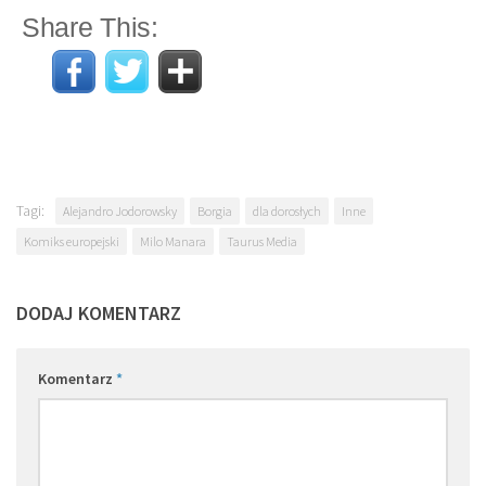
Share This:
Tagi:
Alejandro Jodorowsky
Borgia
dla dorosłych
Inne
Komiks europejski
Milo Manara
Taurus Media
DODAJ KOMENTARZ
Komentarz
*