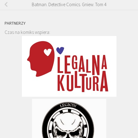
Batman. Detective Comics. Gniew. Tom 4
PARTNERZY
Czas na komiks wspiera: