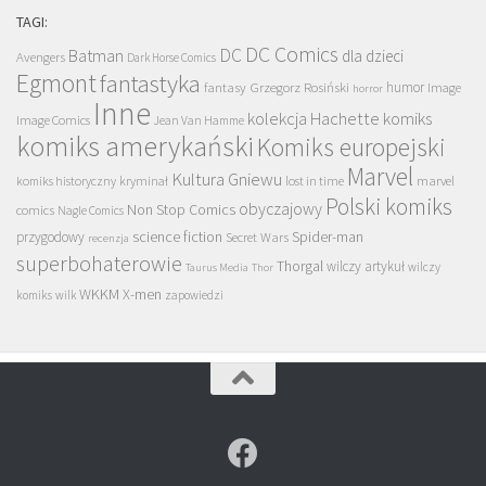
TAGI:
DC Comics
DC
Batman
dla dzieci
Avengers
Dark Horse Comics
Egmont
fantastyka
Grzegorz Rosiński
humor
fantasy
Image
horror
Inne
kolekcja Hachette
komiks
Image Comics
Jean Van Hamme
komiks amerykański
Komiks europejski
Marvel
Kultura Gniewu
komiks historyczny
kryminał
lost in time
marvel
Polski komiks
obyczajowy
Non Stop Comics
comics
Nagle Comics
science fiction
Spider-man
przygodowy
Secret Wars
recenzja
superbohaterowie
Thorgal
wilczy artykuł
wilczy
Taurus Media
Thor
WKKM
X-men
komiks
wilk
zapowiedzi