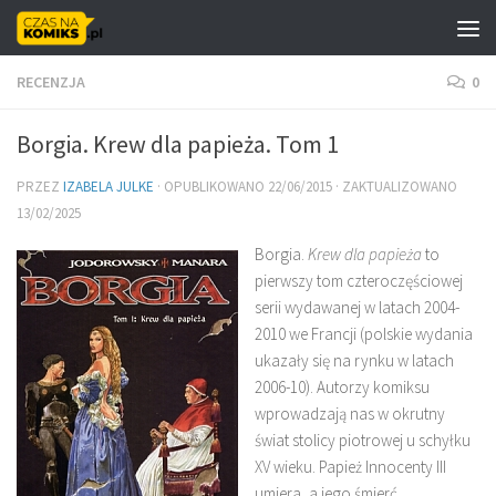
Skip to content
RECENZJA
0
Borgia. Krew dla papieża. Tom 1
PRZEZ
IZABELA JULKE
· OPUBLIKOWANO
22/06/2015
· ZAKTUALIZOWANO
13/02/2025
Borgia.
Krew dla papieża
to
pierwszy tom czteroczęściowej
serii wydawanej w latach 2004-
2010 we Francji (polskie wydania
ukazały się na rynku w latach
2006-10). Autorzy komiksu
wprowadzają nas w okrutny
świat stolicy piotrowej u schyłku
XV wieku. Papież Innocenty III
umiera, a jego śmierć