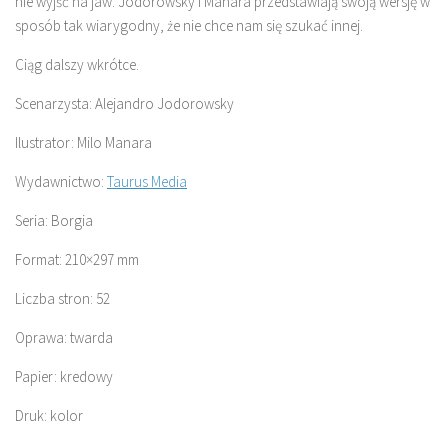
nie wyjść na jaw. Jodorowsky i Manara przedstawiają swoją wersję w
sposób tak wiarygodny, że nie chce nam się szukać innej.
Ciąg dalszy wkrótce.
Scenarzysta: Alejandro Jodorowsky
Ilustrator: Milo Manara
Wydawnictwo:
Taurus Media
Seria: Borgia
Format: 210×297 mm
Liczba stron: 52
Oprawa: twarda
Papier: kredowy
Druk: kolor