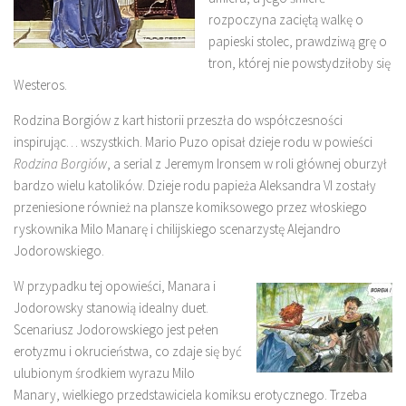
rozpoczyna zaciętą walkę o
papieski stolec, prawdziwą grę o
tron, której nie powstydziłoby się
Westeros.
Rodzina Borgiów z kart historii przeszła do współczesności
inspirując… wszystkich. Mario Puzo opisał dzieje rodu w powieści
Rodzina Borgiów
, a serial z Jeremym Ironsem w roli głównej oburzył
bardzo wielu katolików. Dzieje rodu papieża Aleksandra VI zostały
przeniesione również na plansze komiksowego przez włoskiego
ryskownika Milo Manarę i chilijskiego scenarzystę Alejandro
Jodorowskiego.
W przypadku tej opowieści, Manara i
Jodorowsky stanowią idealny duet.
Scenariusz Jodorowskiego jest pełen
erotyzmu i okrucieństwa, co zdaje się być
ulubionym środkiem wyrazu Milo
Manary, wielkiego przedstawiciela komiksu erotycznego. Trzeba