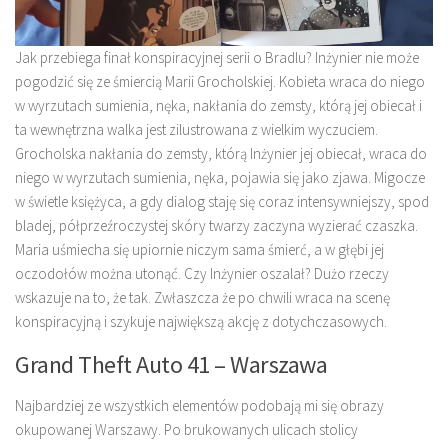
Jak przebiega finał konspiracyjnej serii o Bradlu? Inżynier nie może
pogodzić się ze śmiercią Marii Grocholskiej. Kobieta wraca do niego
w wyrzutach sumienia, nęka, nakłania do zemsty, którą jej obiecał i
ta wewnętrzna walka jest zilustrowana z wielkim wyczuciem.
Grocholska nakłania do zemsty, którą Inżynier jej obiecał, wraca do
niego w wyrzutach sumienia, nęka, pojawia się jako zjawa. Migocze
w świetle księżyca, a gdy dialog staję się coraz intensywniejszy, spod
bladej, półprzeźroczystej skóry twarzy zaczyna wyzierać czaszka.
Maria uśmiecha się upiornie niczym sama śmierć, a w głębi jej
oczodołów można utonąć. Czy Inżynier oszalał? Dużo rzeczy
wskazuje na to, że tak. Zwłaszcza że po chwili wraca na scenę
konspiracyjną i szykuje największą akcję z dotychczasowych.
Grand Theft Auto 41 – Warszawa
Najbardziej ze wszystkich elementów podobają mi się obrazy
okupowanej Warszawy. Po brukowanych ulicach stolicy