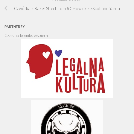
Czwórka z Baker Street. Tom 6 Człowiek ze Scotland Yardu
PARTNERZY
Czas na komiks wspiera: