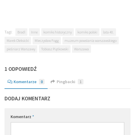
Tagi:
Bradl
Inne
komiks historyczny
komiks polski
lata 40.
Marek Oleksicki
Mieczysław Fogg
muzeum powstania warszawskiego
pieśniarz Warszawy
Tobiasz Piątkowski
Warszawa
1 ODPOWIEDŹ
Komentarze
0
Pingbacki
1
DODAJ KOMENTARZ
Komentarz
*