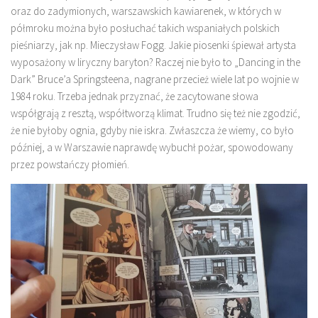
oraz do zadymionych, warszawskich kawiarenek, w których w
półmroku można było posłuchać takich wspaniałych polskich
pieśniarzy, jak np. Mieczysław Fogg. Jakie piosenki śpiewał artysta
wyposażony w liryczny baryton? Raczej nie było to „Dancing in the
Dark” Bruce’a Springsteena, nagrane przecież wiele lat po wojnie w
1984 roku. Trzeba jednak przyznać, że zacytowane słowa
współgrają z resztą, współtworzą klimat. Trudno się też nie zgodzić,
że nie byłoby ognia, gdyby nie iskra. Zwłaszcza że wiemy, co było
później, a w Warszawie naprawdę wybuchł pożar, spowodowany
przez powstańczy płomień.