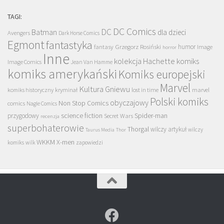
TAGI:
DC Comics
DC
Batman
dla dzieci
Avengers
Dark Horse Comics
Egmont
fantastyka
Grzegorz Rosiński
humor
fantasy
Image
horror
Inne
kolekcja Hachette
komiks
Image Comics
Jean Van Hamme
komiks amerykański
Komiks europejski
Marvel
Kultura Gniewu
komiks historyczny
kryminał
lost in time
marvel
Polski komiks
obyczajowy
Non Stop Comics
comics
Nagle Comics
science fiction
Spider-man
przygodowy
Secret Wars
recenzja
superbohaterowie
Thorgal
wilczy artykuł
wilczy
Taurus Media
Thor
WKKM
X-men
komiks
wilk
zapowiedzi