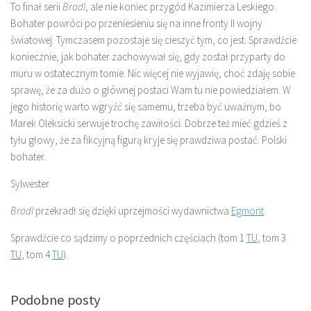
To finał serii
Bradl
, ale nie koniec przygód Kazimierza Leskiego.
Bohater powróci po przeniesieniu się na inne fronty II wojny
światowej. Tymczasem pozostaje się cieszyć tym, co jest. Sprawdźcie
koniecznie, jak bohater zachowywał się, gdy został przyparty do
muru w ostatecznym tomie. Nic więcej nie wyjawię, choć zdaję sobie
sprawę, że za dużo o głównej postaci Wam tu nie powiedziałem. W
jego historię warto wgryźć się samemu, trzeba być uważnym, bo
Marek Oleksicki serwuje trochę zawiłości. Dobrze też mieć gdzieś z
tyłu głowy, że za fikcyjną figurą kryje się prawdziwa postać. Polski
bohater.
Sylwester
Bradl
przekradł się dzięki uprzejmości wydawnictwa
Egmont
.
Sprawdźcie co sądzimy o poprzednich częściach (tom 1
TU
, tom 3
TU
, tom 4
TU
).
Podobne posty