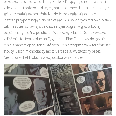
przejeżdżają stare samochody. Obłe, z lśniącymi, chromowanymi
zderzakami i obłożone dużymi, parabolicznymi błotnikami. Rzuty z
góry rozpalają wyobraźnię. Nie dość, że wyglądają dobrze, to
jeszcze przypominają pierwsze części GTA, w których sterowało się w
takim rzucie i sprawiają, że chętnie bym pograł w grę, w której
pojeździć by można po ulicach Warszawy z lat 40. Do oczywistych
zdjęć miasta, typu kolumna Zygmunta i Plac Zamkowy dołączają
mniej znane miejsca, takie, których już nie znajdziemy w teraźniejszej
stolicy. Jest nim chociażby most Kierbedzia, wysadzony przez
Niemców w 1944 roku. Brawo, doskonały smaczek.