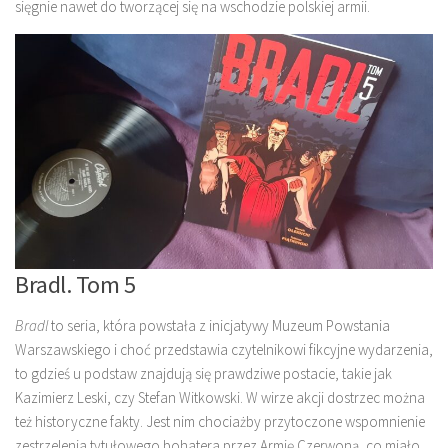
sięgnie nawet do tworzącej się na wschodzie polskiej armii.
Bradl. Tom 5
Bradl
to seria, która powstała z inicjatywy Muzeum Powstania
Warszawskiego i choć przedstawia czytelnikowi fikcyjne wydarzenia,
to gdzieś u podstaw znajdują się prawdziwe postacie, takie jak
Kazimierz Leski, czy Stefan Witkowski. W wirze akcji dostrzec można
też historyczne fakty. Jest nim chociażby przytoczone wspomnienie
zestrzelenia tytułowego bohatera przez Armię Czerwoną, co miało