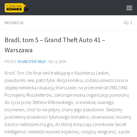
Skip to content
RECENZJA
1
Bradl. tom 5 – Grand Theft Auto 41 –
Warszawa
PRZEZ
SYLWESTER WILK
·
06/11/2020
Bradl. Tom 5
to finał serii traktującej o Kazimierzu Leskim,
pseudonim, eee, patrz tytuł. Akcja komiksu została umieszczona w
objętej niemiecką okupacją Warszawie, na przełomie lat 1941/1942.
Poznajemy Muszkieterów, zakonspirowaną organizację powołaną
do życia przez Stefana Witkowskiego, w komiksie zwanego
Inżynierem, choć to nie jedyny znany jego pseudonim. Śledzimy
podziemną działalność tytułowego bohatera, obserwować możemy
bardzo niebezpieczną grę, do której dołączają członkowie Secret
Intelligence, niemiecki wywiad wojskowy, rosyjscy emigranci, a pole