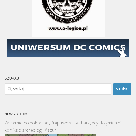
SZUKAJ
Szukaj:
NEWS ROOM
Za darmo do pobrania: „Prapuszcza. Barbarzyńcy i Rzymianie” –
komiks o archeologii Mazur