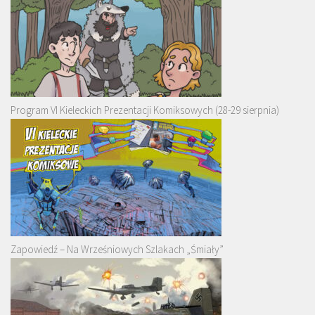
Program VI Kieleckich Prezentacji Komiksowych (28-29 sierpnia)
Zapowiedź – Na Wrześniowych Szlakach „Śmiały”