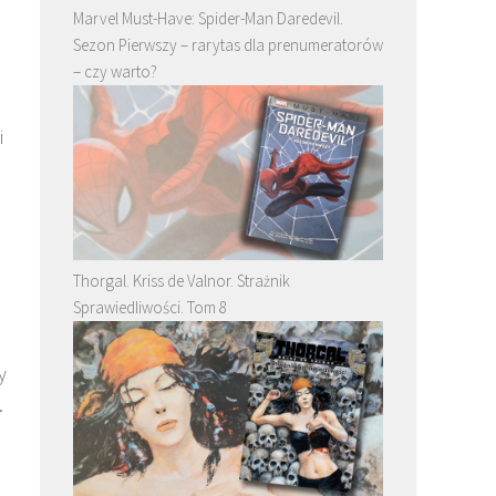
Marvel Must-Have: Spider-Man Daredevil.
Sezon Pierwszy – rarytas dla prenumeratorów
– czy warto?
i
Thorgal. Kriss de Valnor. Strażnik
Sprawiedliwości. Tom 8
y
.