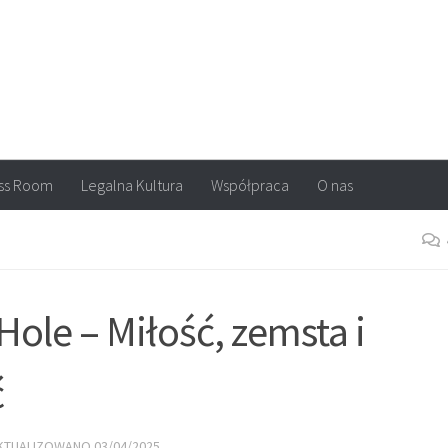
arvel, DC Comics, Image, newsy, konkursy. Wszystko o komiksach
ss Room
Legalna Kultura
Współpraca
O nas
 Hole – Miłość, zemsta i
ć
AKTUALIZOWANO
03/04/2025