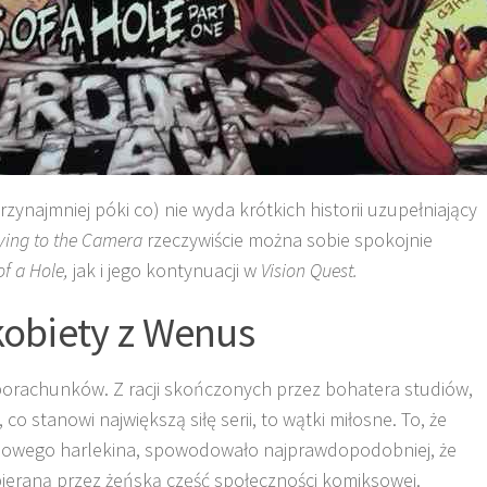
rzynajmniej póki co) nie wyda krótkich historii uzupełniający
ying to the Camera
rzeczywiście można sobie spokojnie
of a Hole,
jak i jego kontynuacji w
Vision Quest.
kobiety z Wenus
porachunków. Z racji skończonych przez bohatera studiów,
co stanowi największą siłę serii, to wątki miłosne. To, że
elowego harlekina, spowodowało najprawdopodobniej, że
bieraną przez żeńską część społeczności komiksowej.