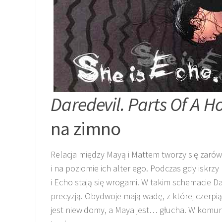
Daredevil. Parts Of A H
na zimno
Relacja między Mayą i Mattem tworzy się zarówn
i na poziomie ich alter ego. Podczas gdy iskrzy
i Echo stają się wrogami. W takim schemacie D
precyzją. Obydwoje mają wadę, z której czerpią 
jest niewidomy, a Maya jest… głucha. W komuni