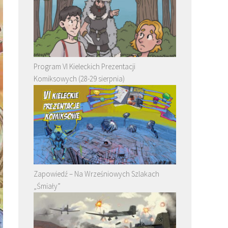
Program VI Kieleckich Prezentacji
Komiksowych (28-29 sierpnia)
Zapowiedź – Na Wrześniowych Szlakach
„Śmiały”