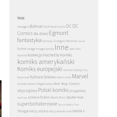
TAGI:
DC
DC
Batman
Avengers
Dark Horse Comics
Egmont
Comics
dla dzieci
fantastyka
Grzegorz Rosiński
fantasy
horror
Inne
humor
Image
Image Comics
Jean Van
kolekcja Hachette
komiks
Hamme
komiks amerykański
Komiks europejski
komiks historyczny
Marvel
Kultura Gniewu
kryminał
lost in time
Non Stop Comics
marvel comics
Nagle Comics
Polski komiks
obyczajowy
przygodowy
science fiction
Spider-man
Secret Wars
recenzja
superbohaterowie
Taurus Media
Thor
Thorgal
WKKM
X-
wilczy artykuł
wilczy komiks
wilk