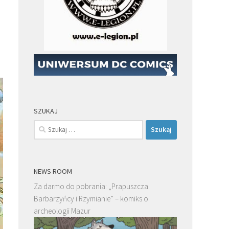
SZUKAJ
Szukaj:
NEWS ROOM
Za darmo do pobrania: „Prapuszcza.
Barbarzyńcy i Rzymianie” – komiks o
archeologii Mazur