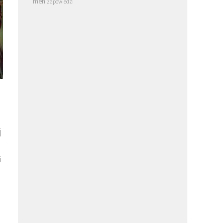
men
zapowiedzi
j
i