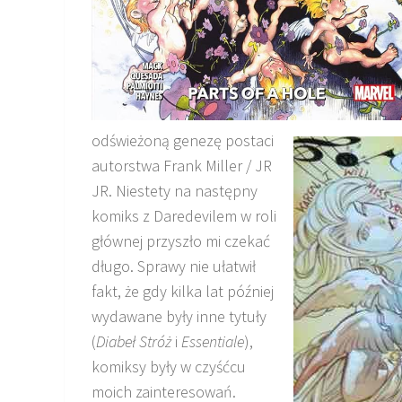
odświeżoną genezę postaci
autorstwa Frank Miller / JR
JR. Niestety na następny
komiks z Daredevilem w roli
głównej przyszło mi czekać
długo. Sprawy nie ułatwił
fakt, że gdy kilka lat później
wydawane były inne tytuły
(
Diabeł Stróż
i
Essentiale
),
komiksy były w czyśćcu
moich zainteresowań.