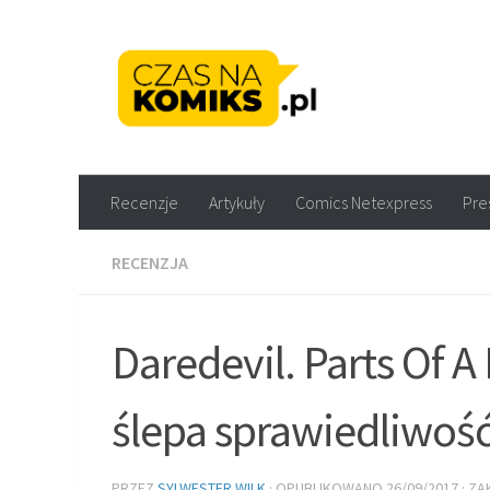
Skip to content
Recenzje komiksów M
Recenzje
Artykuły
Comics Netexpress
Pre
RECENZJA
Daredevil. Parts Of A
ślepa sprawiedliwoś
PRZEZ
SYLWESTER WILK
· OPUBLIKOWANO
26/09/2017
· Z