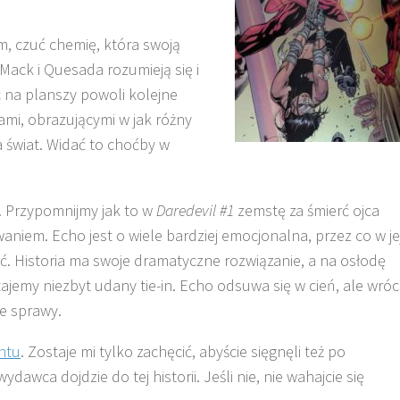
, czuć chemię, która swoją
ck i Quesada rozumieją się i
 na planszy powoli kolejne
ami, obrazującymi w jak różny
 świat. Widać to choćby w
. Przypomnijmy jak to w
Daredevil #1
zemstę za śmierć ojca
niem. Echo jest o wiele bardziej emocjonalna, przez co w je
ć. Historia ma swoje dramatyczne rozwiązanie, a na osłodę
emy niezbyt udany tie-in. Echo odsuwa się w cień, ale wróc
e sprawy.
ntu
. Zostaje mi tylko zachęcić, abyście sięgnęli też po
ydawca dojdzie do tej historii. Jeśli nie, nie wahajcie się