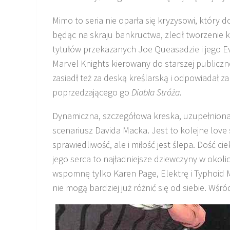
Mimo to seria nie oparła się kryzysowi, który 
będąc na skraju bankructwa, zlecił tworzenie 
tytułów przekazanych Joe Queasadzie i jego Ev
Marvel Knights kierowany do starszej publiczno
zasiadł też za deską kreślarską i odpowiadał z
poprzedzającego go
Diabła Stróża
.
Dynamiczna, szczegółowa kreska, uzupełniona 
scenariusz Davida Macka. Jest to kolejne love 
sprawiedliwość, ale i miłość jest ślepa. Dość c
jego serca to najładniejsze dziewczyny w okolic
wspomnę tylko Karen Page, Elektrę i Typhoid M
nie mogą bardziej już różnić się od siebie. Wśró