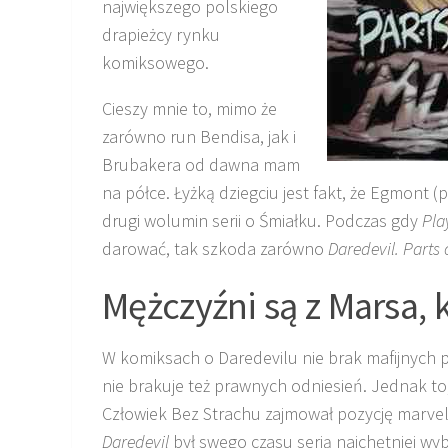
największego polskiego
drapieżcy rynku
komiksowego.
Cieszy mnie to, mimo że
zarówno run Bendisa, jak i
Brubakera od dawna mam
na półce. Łyżką dziegciu jest fakt, że Egmont (p
drugi wolumin serii o Śmiałku. Podczas gdy
Pla
darować, tak szkoda zarówno
Daredevil. Parts 
Mężczyźni są z Marsa, 
W komiksach o Daredevilu nie brak mafijnych 
nie brakuje też prawnych odniesień. Jednak to, 
Człowiek Bez Strachu zajmował pozycję marv
Daredevil
był swego czasu serią najchętniej wy