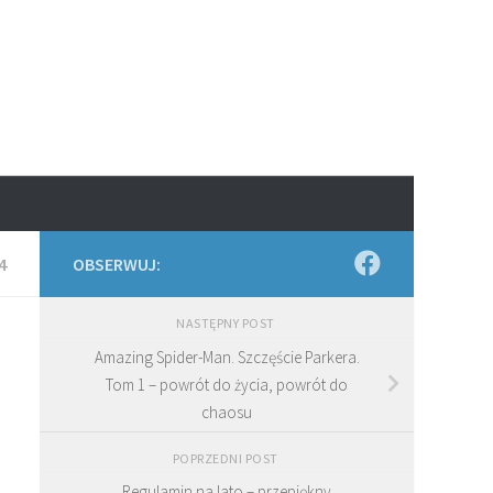
4
OBSERWUJ:
NASTĘPNY POST
Amazing Spider-Man. Szczęście Parkera.
Tom 1 – powrót do życia, powrót do
chaosu
POPRZEDNI POST
Regulamin na lato – przepiękny