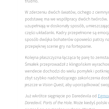
trudno.
W zderzeniu dwóch światów, cichego z ciemnym
podstawę ma we współpracy dwóch twórców. Ma
uzupełniają w doskonały sposób, umieszczając
części układanki. Kadry przepełnione są emocj
sposób dwójka bohaterów opowieści patrzy na
przepięknej scenie gry na fortepianie.
Kolejna płaszczyzna łącząca tę parę to zemsta
Śmiałek przeprowadził z klingońskim wyrachowa
wendecie dochodzi do wielu pomyłek i potknię
zbyt szybko nadchodzącego zakończenia dostaj
jeszcze w
Vision Quest
, aby uporządkować swoj
Już wkrótce sięgnięcie po Daredevila od
Egmo
Daredevil. Parts of the Hole
. Może kiedyś polski w