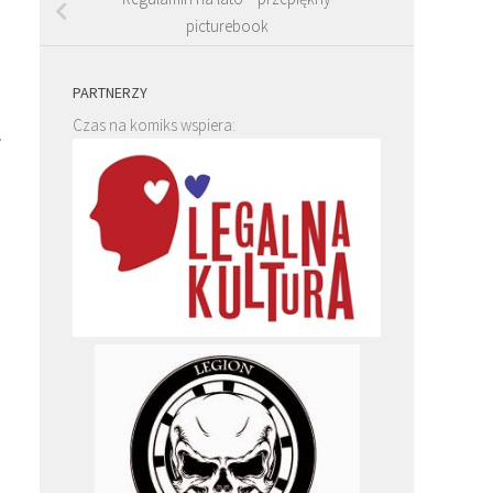
picturebook
PARTNERZY
Czas na komiks wspiera:
.