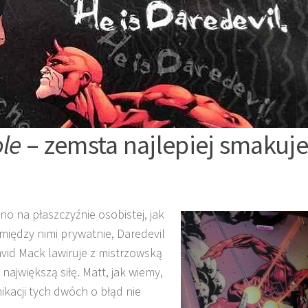
ole
– zemsta najlepiej smakuje
o na płaszczyźnie osobistej, jak
 między nimi prywatnie, Daredevil
avid Mack lawiruje z mistrzowską
największą siłę. Matt, jak wiemy,
kacji tych dwóch o błąd nie