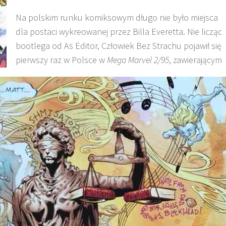
Na polskim runku komiksowym długo nie było miejsca
dla postaci wykreowanej przez Billa Everetta. Nie licząc
bootlega od As Editor, Człowiek Bez Strachu pojawił się
pierwszy raz w Polsce w
Mega Marvel 2/95
, zawierającym