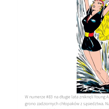
W numerze #83 na długie lata zniknęli Young All
grono zadziornych chłopaków z sąsiedztwa. Nale