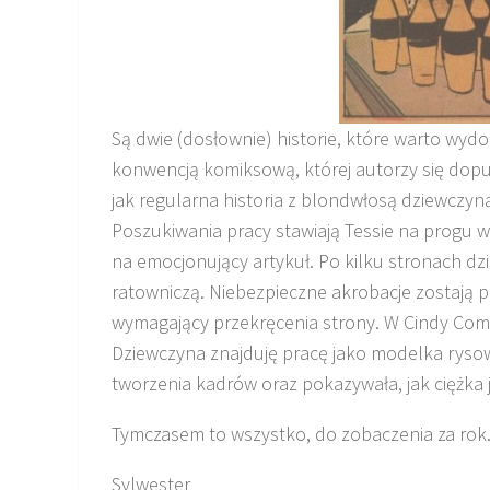
Są dwie (dosłownie) historie, które warto wyd
konwencją komiksową, której autorzy się dopuś
jak regularna historia z blondwłosą dziewczyn
Poszukiwania pracy stawiają Tessie na progu w
na emocjonujący artykuł. Po kilku stronach d
ratowniczą. Niebezpieczne akrobacje zostają 
wymagający przekręcenia strony. W Cindy Comic
Dziewczyna znajduję pracę jako modelka ryso
tworzenia kadrów oraz pokazywała, jak ciężka j
Tymczasem to wszystko, do zobaczenia za rok
Sylwester