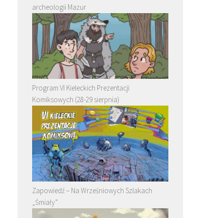
archeologii Mazur
Program VI Kieleckich Prezentacji
Komiksowych (28-29 sierpnia)
Zapowiedź – Na Wrześniowych Szlakach
„Śmiały”