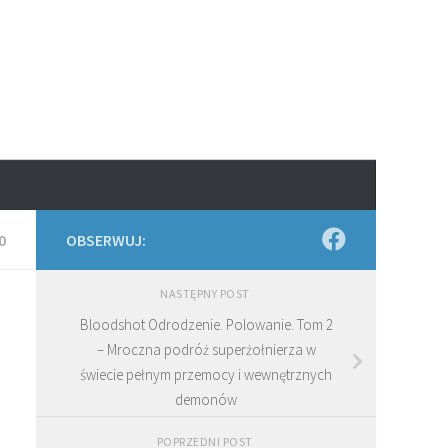
0
OBSERWUJ:
NASTĘPNY POST
Bloodshot Odrodzenie. Polowanie. Tom 2
– Mroczna podróż superżołnierza w
świecie pełnym przemocy i wewnętrznych
demonów
POPRZEDNI POST