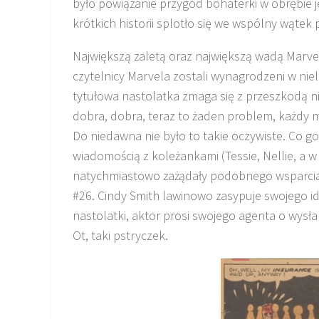
było powiązanie przygód bohaterki w obrębie jed
krótkich historii splotło się we wspólny wąte
Największą zaletą oraz największą wadą Marvela
czytelnicy Marvela zostali wynagrodzeni w ni
tytułowa nastolatka zmaga się z przeszkodą n
dobra, dobra, teraz to żaden problem, każdy 
Do niedawna nie było to takie oczywiste. Co go
wiadomością z koleżankami (Tessie, Nellie, a w
natychmiastowo zażądały podobnego wsparcia 
#26. Cindy Smith lawinowo zasypuje swojego id
nastolatki, aktor prosi swojego agenta o wysłan
Ot, taki pstryczek.