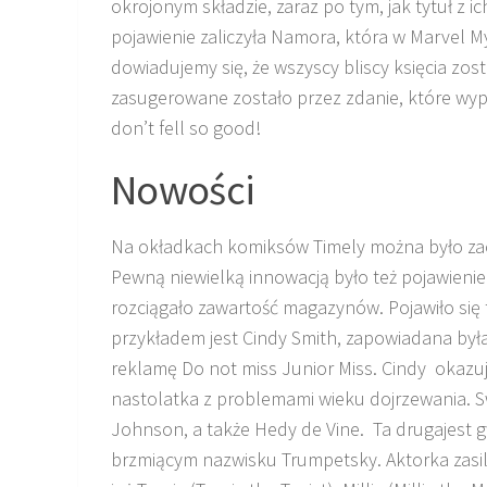
okrojonym składzie, zaraz po tym, jak tytuł z 
pojawienie zaliczyła Namora, która w Marvel M
dowiadujemy się, że wszyscy bliscy księcia zo
zasugerowane zostało przez zdanie, które wy
don’t fell so good!
Nowości
Na okładkach komiksów Timely można było za
Pewną niewielką innowacją było też pojawieni
rozciągało zawartość magazynów. Pojawiło się t
przykładem jest Cindy Smith, zapowiadana była
reklamę Do not miss Junior Miss. Cindy okazu
nastolatka z problemami wieku dojrzewania. S
Johnson, a także Hedy de Vine. Ta drugajest g
brzmiącym nazwisku Trumpetsky. Aktorka zasil