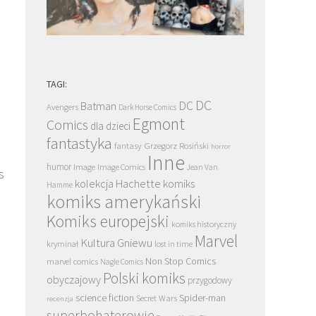
TAGI:
DC
DC
Batman
Avengers
Dark Horse Comics
Egmont
Comics
dla dzieci
fantastyka
Grzegorz Rosiński
fantasy
horror
Inne
humor
Image
Image Comics
Jean Van
s
kolekcja Hachette
komiks
Hamme
komiks amerykański
Komiks europejski
komiks historyczny
Marvel
Kultura Gniewu
kryminał
lost in time
Non Stop Comics
marvel comics
Nagle Comics
Polski komiks
obyczajowy
przygodowy
science fiction
Spider-man
Secret Wars
recenzja
superbohaterowie