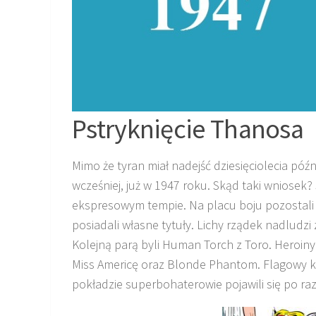
Pstryknięcie Thanosa
Mimo że tyran miał nadejść dziesięciolecia późn
wcześniej, już w 1947 roku. Skąd taki wniose
ekspresowym tempie. Na placu boju pozostali ty
posiadali własne tytuły. Lichy rządek nadludz
Kolejną parą byli Human Torch z Toro. Heroin
Miss Americę oraz Blonde Phantom. Flagowy 
pokładzie superbohaterowie pojawili się po raz