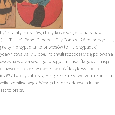
obyć z tamtych czasów, i to tylko ze względu na zabawę
cili. Tessie’s Paper Capers! z Gay Comics #28 rozpoczyna się
ą (w tym przypadku kolor włosów to nie przypadek).
ydawnictwa Daily Globe. Po chwili rozpoczęły się polowania
ziewczyna wysyła swojego lubego na maszt flagowy z misją
pochwycone przez rysownika w dość krzykliwy sposób,
s #27 twórcy zabierają Margie za kulisy tworzenia komiksu.
wnika komiksowego. Wesoła historia oddawała klimat
est to praca.
.