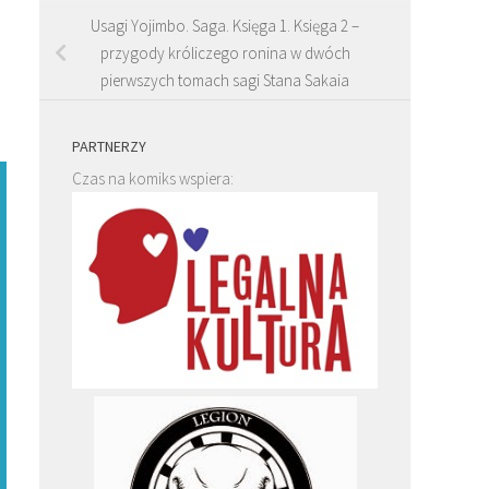
Usagi Yojimbo. Saga. Księga 1. Księga 2 –
przygody króliczego ronina w dwóch
pierwszych tomach sagi Stana Sakaia
PARTNERZY
Czas na komiks wspiera: