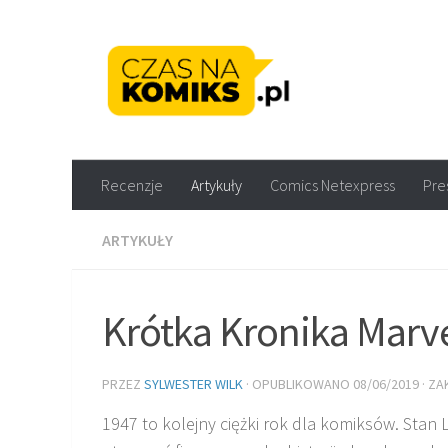
Skip to content
Recenzje komiksów M
Recenzje
Artykuły
Comics Netexpress
Pre
ARTYKUŁY
Krótka Kronika Marve
PRZEZ
SYLWESTER WILK
· OPUBLIKOWANO
08/06/2019
· Z
1947 to kolejny ciężki rok dla komiksów. Stan