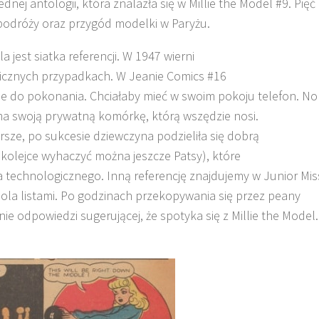
nej antologii, która znalazła się w Millie the Model #9. Pięć
k podróży oraz przygód modelki w Paryżu.
 jest siatka referencji. W 1947 wierni
elicznych przypadkach. W Jeanie Comics #16
ie do pokonania. Chciałaby mieć w swoim pokoju telefon. No
ma swoją prywatną komórkę, którą wszędzie nosi.
rsze, po sukcesie dziewczyna podzieliła się dobrą
 kolejce wyhaczyć można jeszcze Patsy), które
technologicznego. Inną referencję znajdujemy w Junior Mis
ola listami. Po godzinach przekopywania się przez peany
ie odpowiedzi sugerującej, że spotyka się z Millie the Model.