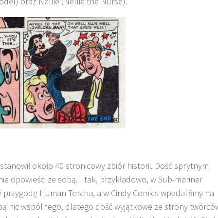
 Model) oraz Nellie (Nellie the Nurse).
tanowił około 40 stronicowy zbiór historii. Dość sprytnym
ie opowieści ze sobą. I tak, przykładowo, w Sub-mariner
ż przygodę Human Torcha, a w Cindy Comics wpadaliśmy na
obą nic wspólnego, dlatego dość wyjątkowe ze strony twórcó