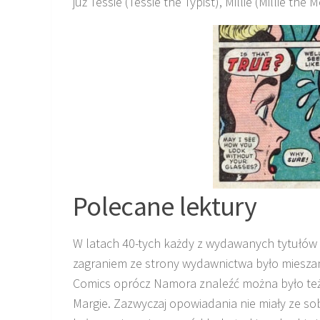
już Tessie (Tessie the Typist), Millie (Millie the
Polecane lektury
W latach 40-tych każdy z wydawanych tytułów s
zagraniem ze strony wydawnictwa było mieszan
Comics oprócz Namora znaleźć można było te
Margie. Zazwyczaj opowiadania nie miały ze s