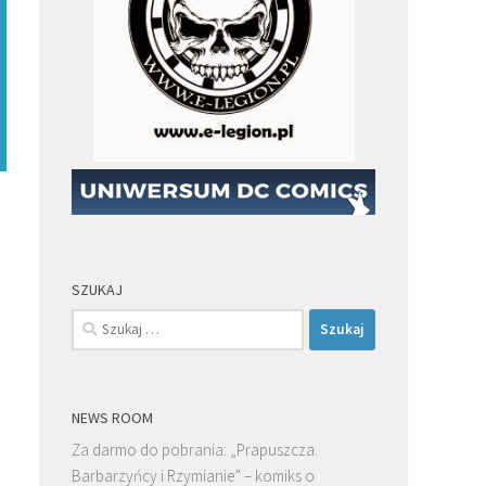
SZUKAJ
Szukaj:
NEWS ROOM
Za darmo do pobrania: „Prapuszcza.
Barbarzyńcy i Rzymianie” – komiks o