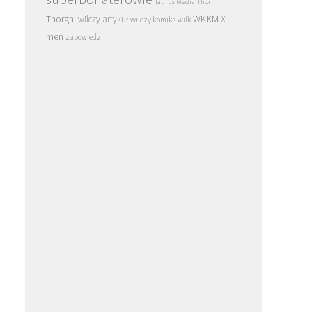
Taurus Media
Thor
Thorgal
WKKM
X-
wilczy artykuł
wilczy komiks
wilk
men
zapowiedzi