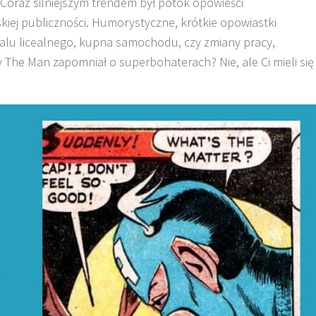
 Coraz silniejszym trendem był potok opowieści
iej publiczności. Humorystyczne, krótkie opowiastki
balu licealnego, kupna samochodu, czy zmiany pracy,
The Man zapomniał o superbohaterach? Nie, ale Ci mieli się