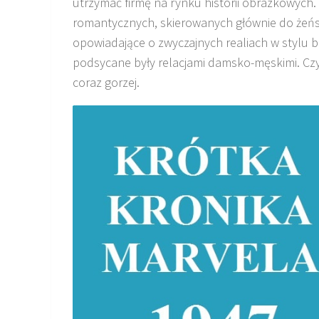
utrzymać firmę na rynku historii obrazkowych.
romantycznych, skierowanych głównie do żeńsk
opowiadające o zwyczajnych realiach w stylu 
podsycane były relacjami damsko-męskimi. Czy 
coraz gorzej.