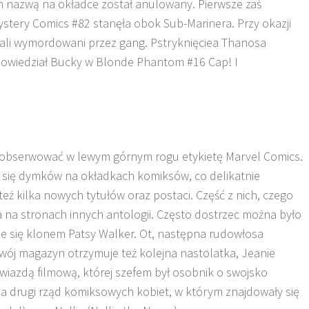
ich nazwą na okładce został anulowany. Pierwsze zaś
ystery Comics #82 stanęła obok Sub-Marinera. Przy okazji
stali wymordowani przez gang. Pstryknięciea Thanosa
powiedział Bucky w Blonde Phantom #16 Cap! I
obserwować w lewym górnym rogu etykietę Marvel Comics.
e się dymków na okładkach komiksów, co delikatnie
eż kilka nowych tytułów oraz postaci. Część z nich, czego
 na stronach innych antologii. Często dostrzec można było
je się klonem Patsy Walker. Ot, następna rudowłosa
wój magazyn otrzymuje też kolejna nastolatka, Jeanie
wiazdą filmową, której szefem był osobnik o swojsko
a drugi rząd komiksowych kobiet, w którym znajdowały się