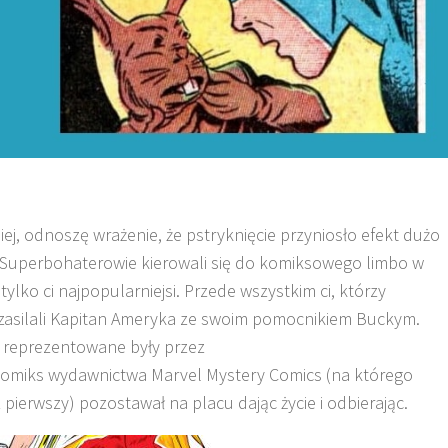
iej, odnoszę wrażenie, że pstryknięcie przyniosło efekt dużo
k? Superbohaterowie kierowali się do komiksowego limbo w
lko ci najpopularniejsi. Przede wszystkim ci, którzy
i zasilali Kapitan Ameryka ze swoim pomocnikiem Buckym.
y reprezentowane były przez
komiks wydawnictwa Marvel Mystery Comics (na którego
 pierwszy) pozostawał na placu dając życie i odbierając.