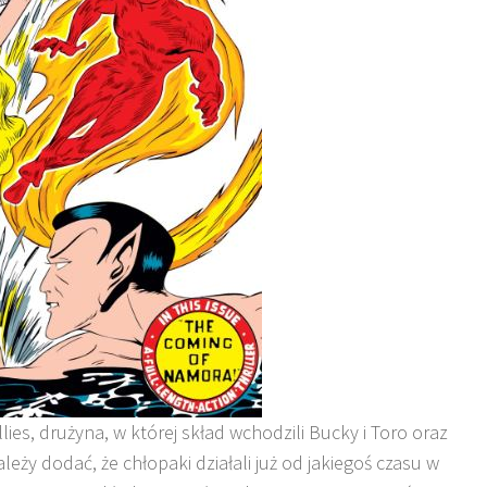
ies, drużyna, w której skład wchodzili Bucky i Toro oraz
ży dodać, że chłopaki działali już od jakiegoś czasu w