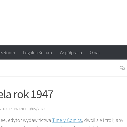
arvel, DC Comics, Image, newsy, konkursy. Wszystko o komiksach
ss Room
Legalna Kultura
Współpraca
O nas
la rok 1947
AKTUALIZOWANO
30/05/2025
 Lee, edytor wydawnictwa
Timely Comics
, dwoił się i troił, aby