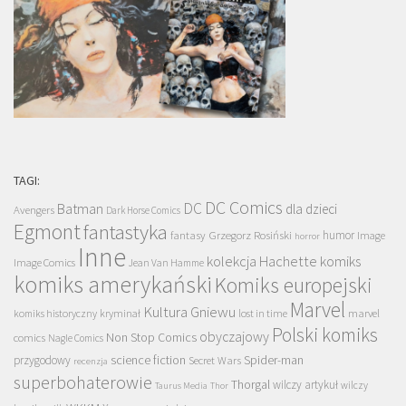
TAGI:
DC Comics
DC
Batman
dla dzieci
Avengers
Dark Horse Comics
Egmont
fantastyka
Grzegorz Rosiński
humor
fantasy
Image
horror
Inne
kolekcja Hachette
komiks
Image Comics
Jean Van Hamme
komiks amerykański
Komiks europejski
Marvel
Kultura Gniewu
komiks historyczny
kryminał
lost in time
marvel
Polski komiks
obyczajowy
Non Stop Comics
comics
Nagle Comics
science fiction
Spider-man
przygodowy
Secret Wars
recenzja
superbohaterowie
Thorgal
wilczy artykuł
wilczy
Taurus Media
Thor