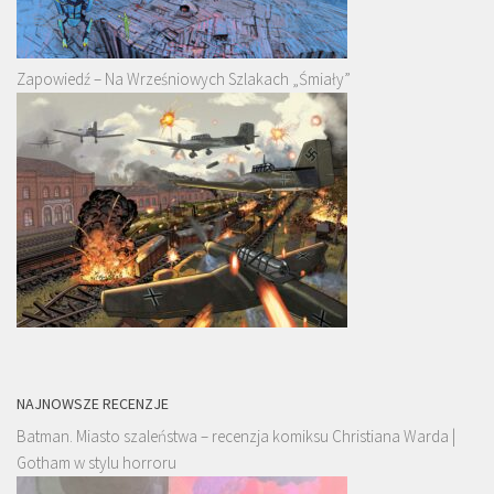
Zapowiedź – Na Wrześniowych Szlakach „Śmiały”
NAJNOWSZE RECENZJE
Batman. Miasto szaleństwa – recenzja komiksu Christiana Warda |
Gotham w stylu horroru