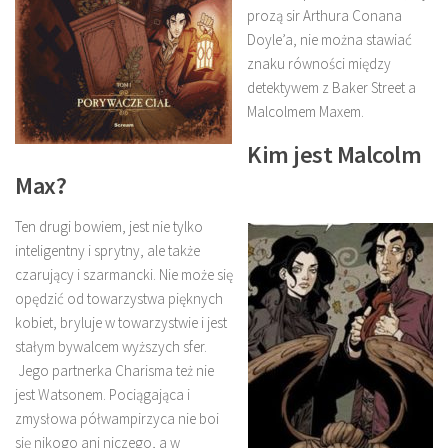
prozą sir Arthura Conana
Doyle’a, nie można stawiać
znaku równości między
detektywem z Baker Street a
Malcolmem Maxem.
Kim jest Malcolm
Max?
Ten drugi bowiem, jest nie tylko
inteligentny i sprytny, ale także
czarujący i szarmancki. Nie może się
opędzić od towarzystwa pięknych
kobiet, bryluje w towarzystwie i jest
stałym bywalcem wyższych sfer.
Jego partnerka Charisma też nie
jest Watsonem. Pociągająca i
zmysłowa półwampirzyca nie boi
się nikogo ani niczego, a w