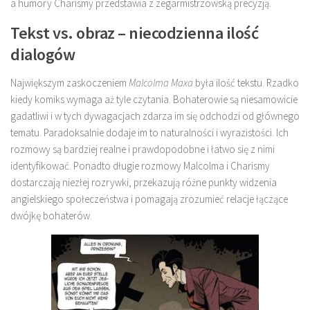
a humory Charismy przedstawia z zegarmistrzowską precyzją.
Tekst vs. obraz – niecodzienna ilość
dialogów
Największym zaskoczeniem
Malcolma Maxa
była ilość tekstu. Rzadko
kiedy komiks wymaga aż tyle czytania. Bohaterowie są niesamowicie
gadatliwi i w tych dywagacjach zdarza im się odchodzi od głównego
tematu. Paradoksalnie dodaje im to naturalności i wyrazistości. Ich
rozmowy są bardziej realne i prawdopodobne i łatwo się z nimi
identyfikować. Ponadto długie rozmowy Malcolma i Charismy
dostarczają niezłej rozrywki, przekazują różne punkty widzenia
angielskiego społeczeństwa i pomagają zrozumieć relacje łączące
dwójkę bohaterów.