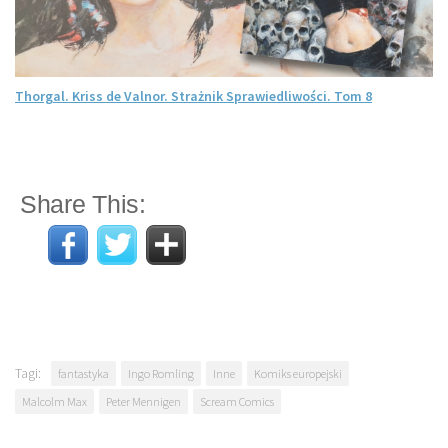
Thorgal. Kriss de Valnor. Strażnik Sprawiedliwości. Tom 8
Share This:
Tagi:
fantastyka
Ingo Romling
Inne
Komiks europejski
Malcolm Max
Peter Mennigen
Scream Comics