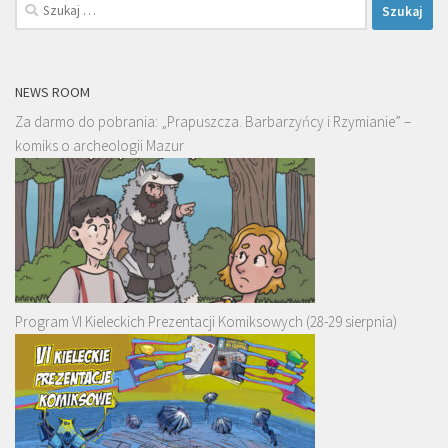
Szukaj:
NEWS ROOM
Za darmo do pobrania: „Prapuszcza. Barbarzyńcy i Rzymianie” –
komiks o archeologii Mazur
Program VI Kieleckich Prezentacji Komiksowych (28-29 sierpnia)