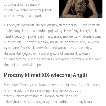
dodatku chętnie działa w
pojedynkę i sama podejmuje kroki
w celu rozwiązania zagadki.
W Londynie dochodzi do serii okrutnych morderstw. Ciała brutalnie
okaleczonych młodych kobiet pojawiają się w różnych częściach
miasta. Jedynym podejrzanym jest znany morderca. Problem w tym,
że został on już dawno skazany na śmierć za swoje czyny, a wyrok
wykonano. Do inspektorów Scotland Yardu dołącza detektyw
Malcom Max i jego piękna towarzyszka Charisma Myszkina –
półwampirzyca. Wspólnie spróbują rozwiązać tajemnicę bestialskich
zbrodni i znaleźć winnego.
Mroczny klimat XIX-wiecznej Anglii
Scenariusz Menningena, który pierwotnie miał zostać zrealizowany
w formie słuchowiska radiowego jest naprawdę dobrym i
przemyślanym kryminałem. Obrana za miejsce akcji
dziewiętnastowieczna Anglia wybornie oddaje mroczny klimat