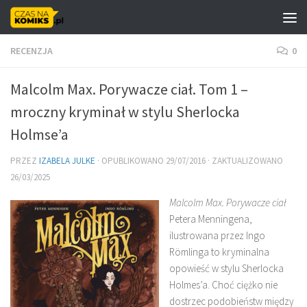
Skip to content
RECENZJA
0
Malcolm Max. Porywacze ciał. Tom 1 –
mroczny kryminał w stylu Sherlocka
Holmse’a
PRZEZ
IZABELA JULKE
· OPUBLIKOWANO
29/07/2016
· ZAKTUALIZOWANO
26/03/2025
Malcolm Max. Porywacze ciał
Petera Menningena,
ilustrowana przez Ingo
Römlinga to kryminalna
opowieść w stylu Sherlocka
Holmes’a. Choć ciężko nie
dostrzec podobieństw między