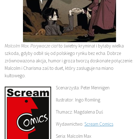
Malcolm Max. Porywacze ciał
to świetny kryminał i byłaby wielka
szkoda, gdyby odbił się od polskiego rynku bez echa. Dobrze
zrównoważona akcja, humor i groza tworzą doskonałe połączenie.
Malcolm i Charisma zaś to duet, który zasługuje na miano
kultowego.
Scenarzysta: Peter Mennigen
Ilustrator: Ingo Romling
Tłumacz: Magdalena Duś
Wydawnictwo:
Scream Comics
Seria: Malcolm Max