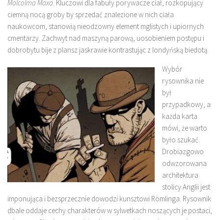
Malcolma Maxa
. Kluczowi dla fabuły porywacze ciał, rozkopujący
ciemną nocą groby by sprzedać znalezione w nich ciała
naukowcom, stanowią nieodzowny element mglistych i upiornych
cmentarzy. Zachwyt nad maszyną parową, uosobieniem postępu i
dobrobytu bije z plansz jaskrawie kontrastując z londyńską biedotą.
Wybór
rysownika nie
był
przypadkowy, a
każda karta
mówi, że warto
było szukać.
Drobiazgowo
odwzorowana
architektura
stolicy Anglii jest
imponująca i bezsprzecznie dowodzi kunsztowi Römlinga. Rysownik
dbale oddaje cechy charakterów w sylwetkach noszących je postaci,