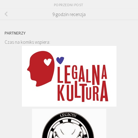
POPRZEDNI POST
9 godzin recenzja
PARTNERZY
Czas na komiks wspiera: