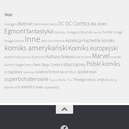
TAGI:
DC Comics
DC
Batman
dla dzieci
Avengers
Dark Horse Comics
Egmont
fantastyka
Grzegorz Rosiński
humor
fantasy
Image
horror
Inne
kolekcja Hachette
komiks
Image Comics
Jean Van Hamme
komiks amerykański
Komiks europejski
Marvel
Kultura Gniewu
komiks historyczny
kryminał
lost in time
marvel
Polski komiks
obyczajowy
Non Stop Comics
comics
Nagle Comics
science fiction
Spider-man
przygodowy
Secret Wars
recenzja
superbohaterowie
Thorgal
wilczy artykuł
wilczy
Taurus Media
Thor
WKKM
X-men
komiks
wilk
zapowiedzi