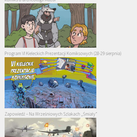
Program VI Kieleckich Prezentacji Komiksowych (28-29 sierpnia)
Zapowiedź – Na Wrześniowych Szlakach „Śmiały”