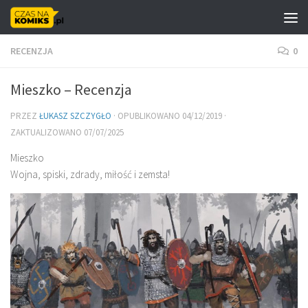
Skip to content
RECENZJA
0
Mieszko – Recenzja
PRZEZ
ŁUKASZ SZCZYGŁO
· OPUBLIKOWANO
04/12/2019
·
ZAKTUALIZOWANO
07/07/2025
Mieszko
Wojna, spiski, zdrady, miłość i zemsta!