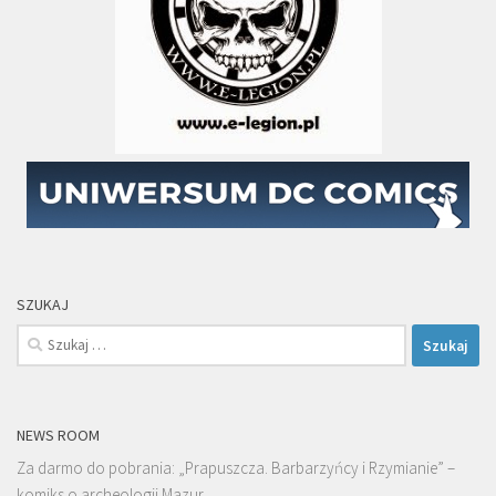
SZUKAJ
Szukaj:
NEWS ROOM
Za darmo do pobrania: „Prapuszcza. Barbarzyńcy i Rzymianie” –
komiks o archeologii Mazur