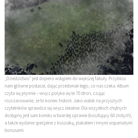
„Dziedzictwo” jest dopiero wstępem do większej fabuły. Przybliża
nam główne postacie, dając przedsmak tego, co nas czeka. Album
czyta się płynnie – wręcz połyka się te 70 stron, czując
rozczarowanie, że to koniec historii. Jako wabik na przyszłych
czytelników sprawdza się wręcz idealnie. Dla wszystkich chętnych
dostępny jest sam komiks w twardej oprawie (kosztujący 60 złotych),
a także wydanie specjalne z koszulką, plakatem i innymi wspaniałymi
bonusami.