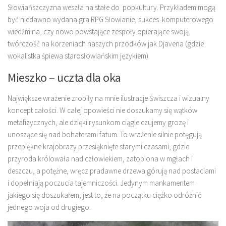
Słowiańszczyzna weszła na stałe do popkultury. Przykładem mogą
być niedawno wydana gra RPG Słowianie, sukces komputerowego
wiedźmina, czy nowo powstające zespoły opierające swoją
twórczość na korzeniach naszych przodków jak Djavena (gdzie
wokalistka śpiewa starosłowiańskim językiem).
Mieszko – uczta dla oka
Największe wrażenie zrobiły na mnie ilustracje Świszcza i wizualny
koncept całości. W całej opowieści nie doszukamy się wątków
metafizycznych, ale dzięki rysunkom ciągle czujemy grozę i
unoszące się nad bohaterami fatum. To wrażenie silnie potęgują
przepiękne krajobrazy przesiąknięte starymi czasami, gdzie
przyroda królowała nad człowiekiem, zatopiona w mgłach i
deszczu, a potężne, wręcz pradawne drzewa górują nad postaciami
i dopełniają poczucia tajemniczości. Jedynym mankamentem
jakiego się doszukałem, jest to, że na początku ciężko odróżnić
jednego woja od drugiego.