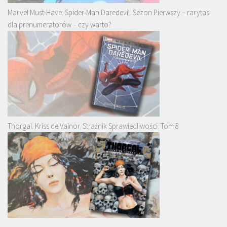
Marvel Must-Have: Spider-Man Daredevil. Sezon Pierwszy – rarytas
dla prenumeratorów – czy warto?
Thorgal. Kriss de Valnor. Strażnik Sprawiedliwości. Tom 8