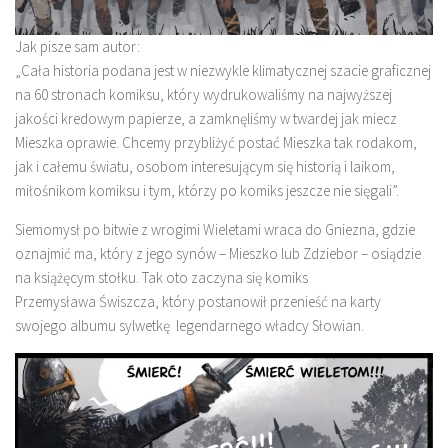
Jak pisze sam autor:
„Cała historia podana jest w niezwykle klimatycznej szacie graficznej
na 60 stronach komiksu, który wydrukowaliśmy na najwyższej
jakości kredowym papierze, a zamknęliśmy w twardej jak miecz
Mieszka oprawie. Chcemy przybliżyć postać Mieszka tak rodakom,
jak i całemu światu, osobom interesującym się historią i laikom,
miłośnikom komiksu i tym, którzy po komiks jeszcze nie sięgali”.
Siemomysł po bitwie z wrogimi Wieletami wraca do Gniezna, gdzie
oznajmić ma, który z jego synów – Mieszko lub Zdziebor – osiądzie
na książęcym stołku. Tak oto zaczyna się komiks
Przemysława Świszcza, który postanowił przenieść na karty
swojego albumu sylwetkę legendarnego władcy Słowian.