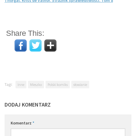
Thorgal. Kriss de Valnor. Strażnik Sprawiedliwości. Tom 8
Share This:
Tagi:
Inne
Mieszko
Polski komiks
słowianie
DODAJ KOMENTARZ
Komentarz
*