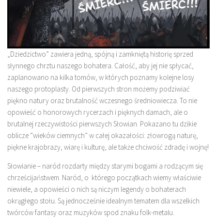
„Dziedzictwo” zawiera jedną, spójną i zamkniętą historię sprzed
słynnego chrztu naszego bohatera. Całość, aby jej nie spłycać,
zaplanowano na kilka tomów, w których poznamy kolejne losy
naszego protoplasty. Od pierwszych stron możemy podziwiać
piękno natury oraz brutalność wczesnego średniowiecza. To nie
opowieść o honorowych rycerzach i pięknych damach, ale o
brutalnej rzeczywistości pierwszych Słowian. Pokazano tu dzikie
oblicze ”wieków ciemnych” w całej okazałości: złowrogą naturę,
piękne krajobrazy, wiarę i kulturę, ale także chciwość zdradę i wojnę!
Słowianie – naród rozdarty między starymi bogami a rodzącym się
chrześcijaństwem. Naród, o którego początkach wiemy właściwie
niewiele, a opowieści o nich są niczym legendy o bohaterach
okrągłego stołu. Są jednocześnie idealnym tematem dla wszelkich
twórców fantasy oraz muzyków spod znaku folk-metalu.