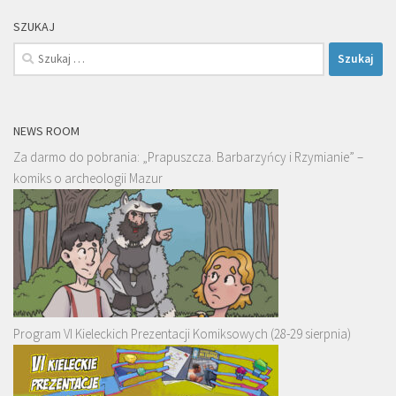
SZUKAJ
Szukaj:
NEWS ROOM
Za darmo do pobrania: „Prapuszcza. Barbarzyńcy i Rzymianie” –
komiks o archeologii Mazur
Program VI Kieleckich Prezentacji Komiksowych (28-29 sierpnia)