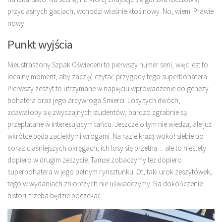
przyciasnych gaciach, wchodzi właśnie ktoś nowy. No, wiem. Prawie
nowy.
Punkt wyjścia
Nieustraszony Szpak Oświeceni to pierwszy numer serii, więc jest to
idealny moment, aby zacząć czytać przygody tego superbohatera.
Pierwszy zeszyt to utrzymane w napięciu wprowadzenie do genezy
bohatera oraz jego arcywroga Śmierci. Losy tych dwóch,
zdawałoby się zwyczajnych studentów, bardzo zgrabnie są
przeplatane w interesującym tańcu. Jeszcze o tym nie wiedzą, ale już
wkrótce będą zaciekłymi wrogami. Na razie krążą wokół siebie po
coraz ciaśniejszych okręgach, ich losy się przetną… ale to niestety
dopiero w drugim zeszycie. Tamże zobaczymy też dopiero
superbohatera w jego pełnym rynsztunku. Ot, taki urok zeszytówek,
tego w wydaniach zbiorczych nie uświadczymy. Na dokończenie
historii trzeba będzie poczekać.