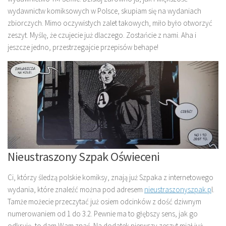
wydawnictw komiksowych w Polsce, skupiam się na wydaniach
zbiorczych. Mimo oczywistych zalet takowych, miło było otworzyć
zeszyt. Myślę, że czujecie już dlaczego. Zostańcie z nami. Aha i
jeszcze jedno, przestrzegajcie przepisów behape!
Nieustraszony Szpak Oświeceni
Ci, którzy śledzą polskie komiksy, znają już Szpaka z internetowego
wydania, które znaleźć można pod adresem
nieustraszonyszpak.p
l.
Tamże możecie przeczytać już osiem odcinków z dość dziwnym
numerowaniem od 1 do 3.2. Pewnie ma to głębszy sens, jak go
odkryję, to dam Wam znać. Na dodatek pierwszy zeszyt miał już