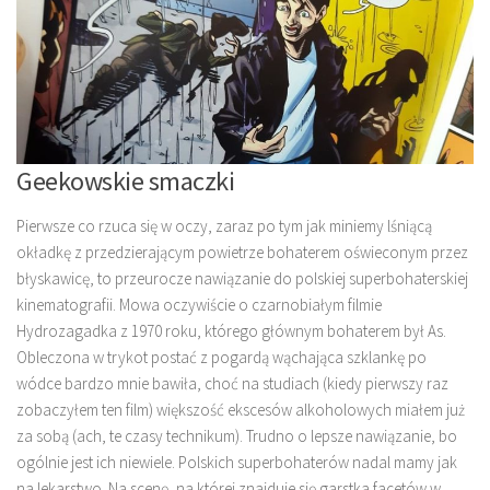
Geekowskie smaczki
Pierwsze co rzuca się w oczy, zaraz po tym jak miniemy lśniącą
okładkę z przedzierającym powietrze bohaterem oświeconym przez
błyskawicę, to przeurocze nawiązanie do polskiej superbohaterskiej
kinematografii. Mowa oczywiście o czarnobiałym filmie
Hydrozagadka z 1970 roku, którego głównym bohaterem był As.
Obleczona w trykot postać z pogardą wąchająca szklankę po
wódce bardzo mnie bawiła, choć na studiach (kiedy pierwszy raz
zobaczyłem ten film) większość ekscesów alkoholowych miałem już
za sobą (ach, te czasy technikum). Trudno o lepsze nawiązanie, bo
ogólnie jest ich niewiele. Polskich superbohaterów nadal mamy jak
na lekarstwo. Na scenę, na której znajduje się garstka facetów w