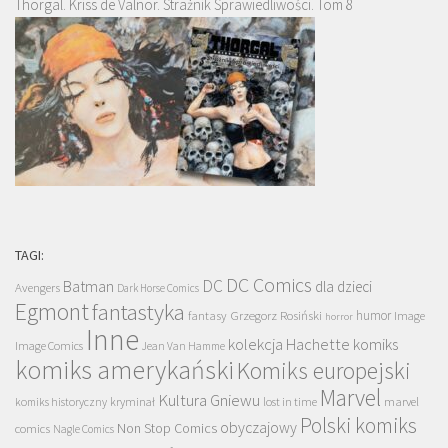
Thorgal. Kriss de Valnor. Strażnik Sprawiedliwości. Tom 8
TAGI:
DC Comics
DC
Batman
dla dzieci
Avengers
Dark Horse Comics
Egmont
fantastyka
Grzegorz Rosiński
humor
fantasy
Image
horror
Inne
kolekcja Hachette
komiks
Image Comics
Jean Van Hamme
komiks amerykański
Komiks europejski
Marvel
Kultura Gniewu
komiks historyczny
kryminał
lost in time
marvel
Polski komiks
obyczajowy
Non Stop Comics
comics
Nagle Comics