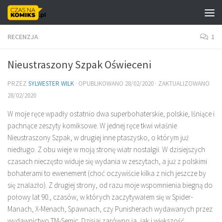
Skip to content
RECENZJA
1
Nieustraszony Szpak Oświeceni
PRZEZ
SYLWESTER WILK
· OPUBLIKOWANO
28/02/2020
· ZAKTUALIZOWANO
28/02/2020
W moje ręce wpadły ostatnio dwa superbohaterskie, polskie, lśniące i
pachnące zeszyty komiksowe. W jednej ręce tkwi właśnie
Nieustraszony Szpak, w drugiej inne ptaszysko, o którym już
niedługo. Z obu wieje w moją stronę wiatr nostalgii. W dzisiejszych
czasach nieczęsto widuje się wydania w zeszytach, a już z polskimi
bohaterami to ewenement (choć oczywiście kilka z nich jeszcze by
się znalazło). Z drugiej strony, od razu moje wspomnienia biegną do
połowy lat 90., czasów, w których zaczytywałem się w Spider-
Manach, X-Menach, Spawnach, czy Punisherach wydawanych przez
wydawnictwo TM-Semic. Dzisiaj zarówno ja, jak i większość