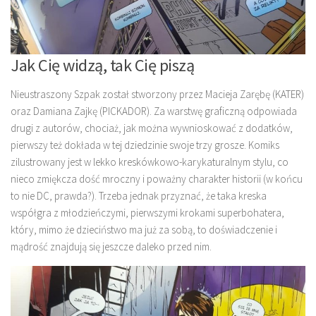
Jak Cię widzą, tak Cię piszą
Nieustraszony Szpak został stworzony przez Macieja Zarębę (KATER)
oraz Damiana Zajkę (PICKADOR). Za warstwę graficzną odpowiada
drugi z autorów, chociaż, jak można wywnioskować z dodatków,
pierwszy też dokłada w tej dziedzinie swoje trzy grosze. Komiks
zilustrowany jest w lekko kreskówkowo-karykaturalnym stylu, co
nieco zmiękcza dość mroczny i poważny charakter historii (w końcu
to nie DC, prawda?). Trzeba jednak przyznać, że taka kreska
współgra z młodzieńczymi, pierwszymi krokami superbohatera,
który, mimo że dzieciństwo ma już za sobą, to doświadczenie i
mądrość znajdują się jeszcze daleko przed nim.