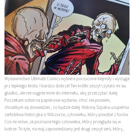
Wydawnictwo Ultimate Comics wybiera porzucone klejnoty i wyciąga
je z lepkiego błota. I bardzo dobrze! Ten krótki zeszyt czytało mi się
gładko, ale nie ciągnie mnie do internetu, aby przeczytać dalej.
Poczekam sobie na papierowe wydanie, choć nie powiem,
chciałbym się dowiedzieć, co będzie dalej. Historię Szpaka uzupełnia
żartobliwa historyjka o Wilczurze, człowieku, który powstał z torów.
Coś mi mówi, że poznacie tego człowieka, który przegląda się w
lustrze. To tyle, na maj zapowiedziany jest drugi zeszyt serii, który,