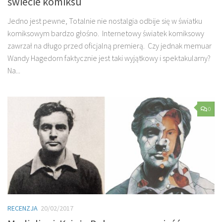
świecie komiksu
Jedno jest pewne, Totalnie nie nostalgia odbije się w światku
komiksowym bardzo głośno. Internetowy światek komiksowy
zawrzał na długo przed oficjalną premierą. Czy jednak memuar
Wandy Hagedorn faktycznie jest taki wyjątkowy i spektakularny?
Na...
0
RECENZJA
20/02/2017