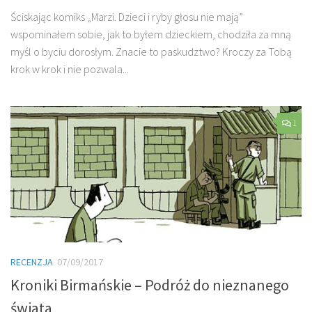
Ściskając komiks „Marzi. Dzieci i ryby głosu nie mają”
wspominałem sobie, jak to byłem dzieckiem, chodziła za mną
myśl o byciu dorosłym. Znacie to paskudztwo? Kroczy za Tobą
krok w krok i nie pozwala...
1
RECENZJA
07/09/2017
Kroniki Birmańskie – Podróż do nieznanego
świata