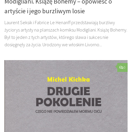
Modigliani. Książę Bohemy – opowieść o
artyście i jego burzliwym losie
Laurent Seksik i Fabrice Le Henanff przedstawiają burzliwy
życiorys artysty na planszach komiksu Modigliani. Książę Bohemy.
Był to jeden z tych artystów, którego sława i sukces nie
dosięgnęły za życia. Urodzony we włoskim Livorno...
0