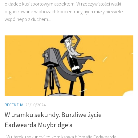
okładce kusi sportowym aspektem. W rzeczywistości walki
organizowane w obozach koncentracyjnych miały niewiele
wspólnego z duchem...
RECENZJA
23/10/2024
W ułamku sekundy. Burzliwe życie
Eadwearda Muybridge’a
„W ułamku sekundy” to komiksowa biografia Eadwearda