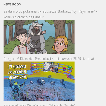
NEWS ROOM
Za darmo do pobrania: „Prapuszcza. Barbarzyńcy i Rzymianie” –
komiks o archeologii Mazur
Program VI Kieleckich Prezentacji Komiksowych (28-29 sierpnia)
Zapowiedź – Na Wrześniowych Szlakach „Śmiały”