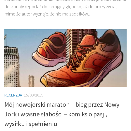
doskonały reportaż docierający głęboko, aż do prozy życia,
mimo że autor wyznaje, że nie ma zadatków...
RECENZJA
15/09/2019
Mój nowojorski maraton – bieg przez Nowy
Jork i własne słabości – komiks o pasji,
wysiłku i spełnieniu