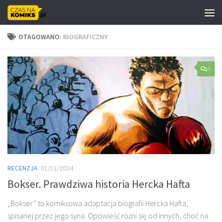
Skip to content
OTAGOWANO:
BIOGRAFICZNY
0
RECENZJA
01/11/2024
Bokser. Prawdziwa historia Hercka Hafta
„Bokser” to komiksowa adaptacja biografii Hercka Hafta,
spisanej przez jego syna. Opowieść różni się od innych, choć na