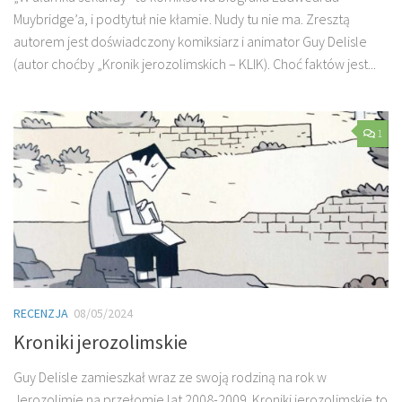
Muybridge’a, i podtytuł nie kłamie. Nudy tu nie ma. Zresztą
autorem jest doświadczony komiksiarz i animator Guy Delisle
(autor choćby „Kronik jerozolimskich – KLIK). Choć faktów jest...
1
RECENZJA
08/05/2024
Kroniki jerozolimskie
Guy Delisle zamieszkał wraz ze swoją rodziną na rok w
Jerozolimie na przełomie lat 2008-2009. Kroniki jerozolimskie to