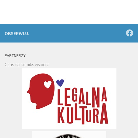
OBSERWUJ:
PARTNERZY
Czas na komiks wspiera: