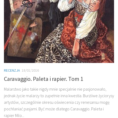
RECENZJA
18/01/2016
Caravaggio. Paleta i rapier. Tom 1
Malarstwo jako takie nigdy mnie specjalnie nie pasjonowało,
jednak życie malarzy to zupełnie inna kwestia. Burzliwe życiorysy
artystów, szczególnie okresu oświecenia czy renesansu mogę
pochłaniać pasjami. Być może dlatego Caravaggio. Paleta i
rapier Milo...