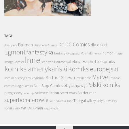
TAGI:
DC Comics
DC
Batman
dla dzieci
Avengers
Dark Horse Comics
Egmont
fantastyka
Grzegorz Rosiński
humor
fantasy
Image
horror
Inne
kolekcja Hachette
komiks
Image Comics
Jean Van Hamme
komiks amerykański
Komiks europejski
Marvel
Kultura Gniewu
komiks historyczny
kryminał
lost in time
marvel
Polski komiks
obyczajowy
Non Stop Comics
comics
Nagle Comics
science fiction
Spider-man
przygodowy
Secret Wars
recenzja
superbohaterowie
Thorgal
wilczy artykuł
wilczy
Taurus Media
Thor
WKKM
X-men
komiks
wilk
zapowiedzi