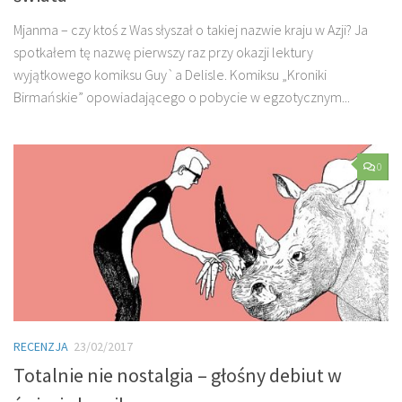
Mjanma – czy ktoś z Was słyszał o takiej nazwie kraju w Azji? Ja
spotkałem tę nazwę pierwszy raz przy okazji lektury
wyjątkowego komiksu Guy`a Delisle. Komiksu „Kroniki
Birmańskie” opowiadającego o pobycie w egzotycznym...
0
RECENZJA
23/02/2017
Totalnie nie nostalgia – głośny debiut w