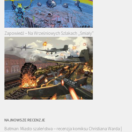
Zapowiedź – Na Wrześniowych Szlakach „Śmiały”
NAJNOWSZE RECENZJE
Batman. Miasto szaleństwa – recenzja komiksu Christiana Warda |