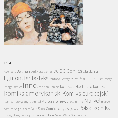
TAGI:
DC Comics
DC
Batman
dla dzieci
Avengers
Dark Horse Comics
Egmont
fantastyka
Grzegorz Rosiński
humor
fantasy
Image
horror
Inne
kolekcja Hachette
komiks
Image Comics
Jean Van Hamme
komiks amerykański
Komiks europejski
Marvel
Kultura Gniewu
komiks historyczny
kryminał
lost in time
marvel
Polski komiks
obyczajowy
Non Stop Comics
comics
Nagle Comics
science fiction
Spider-man
przygodowy
Secret Wars
recenzja