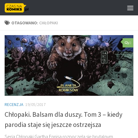
Skip to content
OTAGOWANO:
CHŁOPAKI
0
RECENZJA
19/05/2017
Chłopaki. Balsam dla duszy. Tom 3 – kiedy
parodia staje się jeszcze ostrzejsza
Seria Chłopaki Gartha Ennisa rozpoczęła się brutalnym