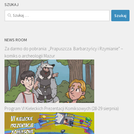
SZUKAJ
Szukaj:
NEWS ROOM
Za darmo do pobrania: „Prapuszcza. Barbarzyńcy i Rzymianie” –
komiks o archeologii Mazur
Program VI Kieleckich Prezentacji Komiksowych (28-29 sierpnia)