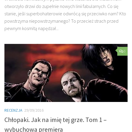
otworzyło drzwi do zupełnie nowych linii fabularnych. Co się
stanie, jeśli superbohaterowie odwrócą się przeciwko nam? Kto
powstrzyma niepowstrzymanego? To przecież strach przed
pewnym kosmitą napędzał...
0
RECENZJA
29/09/2016
Chłopaki. Jak na imię tej grze. Tom 1 –
wybuchowa premiera