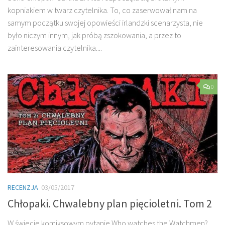
kopniakiem w twarz czytelnika. To, co zaserwował nam na
samym początku swojej opowieści irlandzki scenarzysta, nie
było niczym innym, jak próbą zszokowania, a przez to
zainteresowania czytelnika....
0
RECENZJA
03/05/2017
Chłopaki. Chwalebny plan pięcioletni. Tom 2
W świecie komiksowym pytanie Who watches the Watchmen?