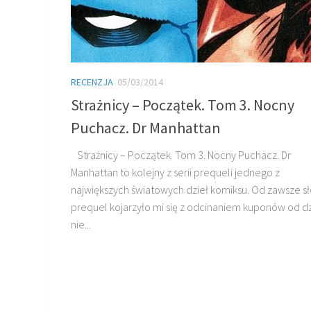
RECENZJA
05/03/2014
Strażnicy – Początek. Tom 3. Nocny
Puchacz. Dr Manhattan
Strażnicy – Początek. Tom 3. Nocny Puchacz. Dr
Manhattan to kolejny z serii prequeli jednego z
największych światowych dzieł komiksu. Od zawsze s
prequel kojarzyło mi się z odcinaniem kuponów od dz
nie...