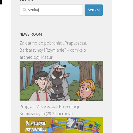
Szukaj:
NEWS ROOM
Za darmo do pobrania: „Prapuszcza.
Barbarzyńcy i Rzymianie” – komiks o
archeologii Mazur
Program VI Kieleckich Prezentacji
Komiksowych (28-29 sierpnia)