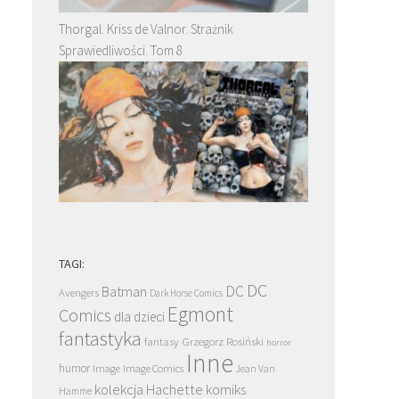
Thorgal. Kriss de Valnor. Strażnik
Sprawiedliwości. Tom 8
TAGI:
DC
DC
Batman
Avengers
Dark Horse Comics
Egmont
Comics
dla dzieci
fantastyka
Grzegorz Rosiński
fantasy
horror
Inne
humor
Image
Image Comics
Jean Van
kolekcja Hachette
komiks
Hamme