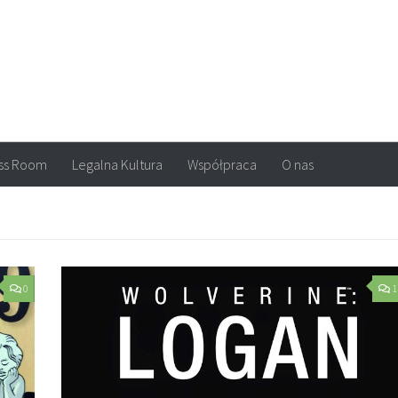
arvel, DC Comics, Image, newsy, konkursy. Wszystko o komiksach
ss Room
Legalna Kultura
Współpraca
O nas
0
1