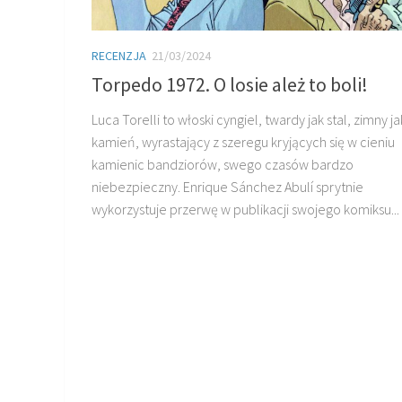
RECENZJA
21/03/2024
Torpedo 1972. O losie ależ to boli!
Luca Torelli to włoski cyngiel, twardy jak stal, zimny ja
kamień, wyrastający z szeregu kryjących się w cieniu
kamienic bandziorów, swego czasów bardzo
niebezpieczny. Enrique Sánchez Abulí sprytnie
wykorzystuje przerwę w publikacji swojego komiksu...