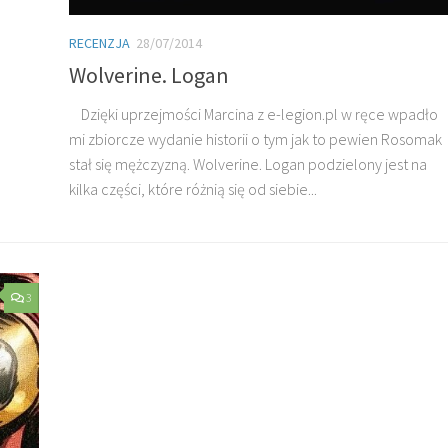
RECENZJA
28/07/2014
Wolverine. Logan
Dzięki uprzejmości Marcina z e-legion.pl w ręce wpadło
mi zbiorcze wydanie historii o tym jak to pewien Rosomak
stał się mężczyzną. Wolverine. Logan podzielony jest na
kilka części, które różnią się od siebie...
3