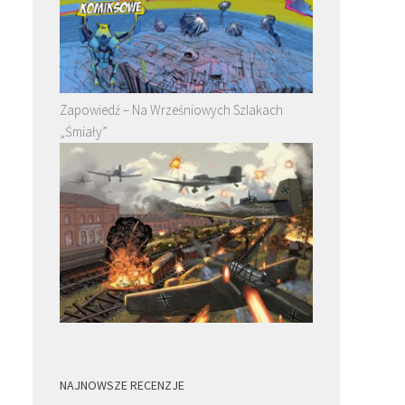
Zapowiedź – Na Wrześniowych Szlakach
„Śmiały”
NAJNOWSZE RECENZJE