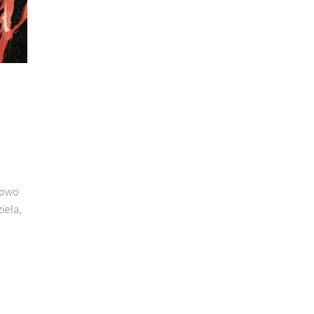
łowo
ieła,