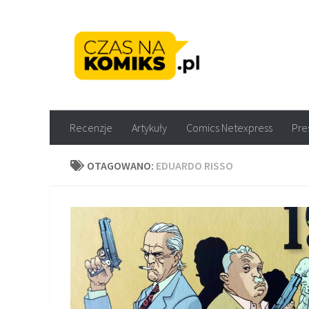
Skip to content
Recenzje komiksów M
Recenzje
Artykuły
Comics Netexpress
Pre
OTAGOWANO:
EDUARDO RISSO