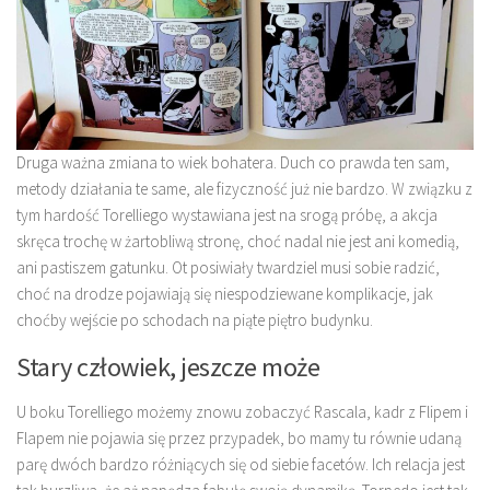
Druga ważna zmiana to wiek bohatera. Duch co prawda ten sam,
metody działania te same, ale fizyczność już nie bardzo. W związku z
tym hardość Torelliego wystawiana jest na srogą próbę, a akcja
skręca trochę w żartobliwą stronę, choć nadal nie jest ani komedią,
ani pastiszem gatunku. Ot posiwiały twardziel musi sobie radzić,
choć na drodze pojawiają się niespodziewane komplikacje, jak
choćby wejście po schodach na piąte piętro budynku.
Stary człowiek, jeszcze może
U boku Torelliego możemy znowu zobaczyć Rascala, kadr z Flipem i
Flapem nie pojawia się przez przypadek, bo mamy tu równie udaną
parę dwóch bardzo różniących się od siebie facetów. Ich relacja jest