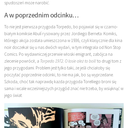
spustoszeń może narobić.
A w poprzednim odcinku…
To nie jest pierwsza przygoda Torpedo, bo pojawiał się w czarno-
białym komiksie Abulí rysowany przez Jordiego Berneta. Komiks,
którego akcja została umieszczona w 1936, czyli klasycznie dla kina
noir doczekał się u nas dwóch wydań, w tym integrala od Non Stop
Comics. Po wydawniczej przerwie włoski emigrant, zabójca na
zlecenie powrócił, a
Torpedo 1972. O losie ależ to boli!
to drugi tom z
jego przygodami. Problem jest tylko taki, że jeśli chciałoby się
poczytać poprzednie odcinki, to nie ma jak, bo są wyprzedane.
Szkoda, choć tak naprawdę każda przygoda Torelliego broni się
sama i wcale wcześniejszych przygód znać nie trzeba, by wsiąknąć w
jego świat.