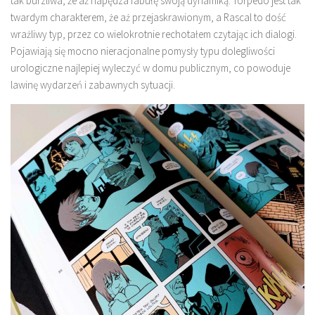
tak burzliwa, że aż napędza fabułę swoją dynamiką. Torpedo jest tak
twardym charakterem, że aż przejaskrawionym, a Rascal to dość
wrażliwy typ, przez co wielokrotnie rechotałem czytając ich dialogi.
Pojawiają się mocno nieracjonalne pomysły typu dolegliwości
urologiczne najlepiej wyleczyć w domu publicznym, co powoduje
lawinę wydarzeń i zabawnych sytuacji.