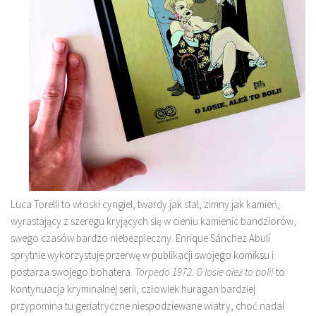
Luca Torelli to włoski cyngiel, twardy jak stal, zimny jak kamień,
wyrastający z szeregu kryjących się w cieniu kamienic bandziorów,
swego czasów bardzo niebezpieczny. Enrique Sánchez Abulí
sprytnie wykorzystuje przerwę w publikacji swojego komiksu i
postarza swojego bohatera.
Torpedo 1972. O losie ależ to boli!
to
kontynuacja kryminalnej serii, człowiek huragan bardziej
przypomina tu geriatryczne niespodziewane wiatry, choć nadal