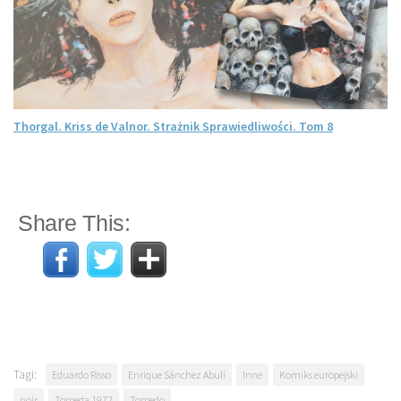
Thorgal. Kriss de Valnor. Strażnik Sprawiedliwości. Tom 8
Share This:
Tagi:
Eduardo Risso
Enrique Sánchez Abulí
Inne
Komiks europejski
noir
Torpeda 1972
Torpedo