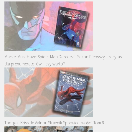
Marvel Must-Have: Spider-Man Daredevil. Sezon Pierwszy – rarytas
dla prenumeratorów – czy warto?
Thorgal. Kriss de Valnor. Strażnik Sprawiedliwości. Tom 8