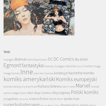
TAGI:
DC Comics
DC
Batman
dla dzieci
Avengers
Dark Horse Comics
Egmont
fantastyka
Grzegorz Rosiński
humor
fantasy
Image
horror
Inne
kolekcja Hachette
komiks
Image Comics
Jean Van Hamme
komiks amerykański
Komiks europejski
Marvel
Kultura Gniewu
komiks historyczny
kryminał
lost in time
marvel
Polski komiks
obyczajowy
Non Stop Comics
comics
Nagle Comics
science fiction
Spider-man
przygodowy
Secret Wars
recenzja
superbohaterowie
Thorgal
wilczy artykuł
wilczy
Taurus Media
Thor