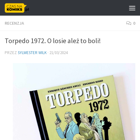
Skip to content
RECENZJA
0
Torpedo 1972. O losie ależ to boli!
PRZEZ
SYLWESTER WILK
·
21/03/2024