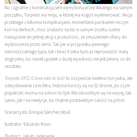
No i zgodnie z konstrukcją serii wymyśloną przez Abulíego na samym
początku, Torpedo ma misję, w której ma kogoś wyeliminować. Akcja
przebiega z kilkoma komplikacjami, momentami parskałem niczym
koń na derbach, choć znalazło się też w samym środku cudne
nawiązanie do jednej akcji z przeszłości, ze zmuszeniem ofiary do
wyskoczenia przez okno. Tak jak w przypadku pewnego
niezniszczalnego typa, tak i teraz trzeba było przeprowadzić małą
dogrywkę, bo nawet upadek z dużej wysokości nie jest pewny co do
rezultatu.
Torpedo 1972. O losie ależ to boli!
to oczywiście świetna rozrywka, ale
zdecydowanie za krótka, historia kończy się na 52 stronie, po czym
popatrzeć można na szkice i to tyle. Nie obraziłbym się na więcej, tak
samo, jak i na reedycje, bo chętnie postawiłbym całość na półce.
Scenarzysta: Enrique Sánchez Abulí
Ilustrator: Eduardo Risso
Tłumacz: Jakub Jankowski