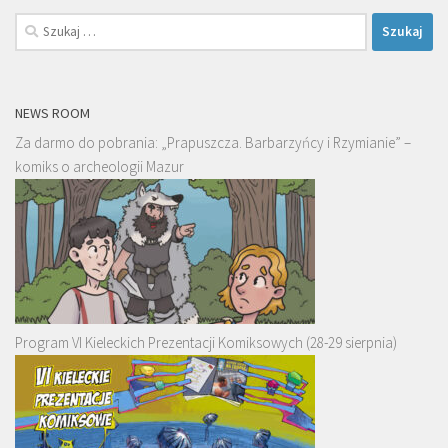
Szukaj:
NEWS ROOM
Za darmo do pobrania: „Prapuszcza. Barbarzyńcy i Rzymianie” –
komiks o archeologii Mazur
Program VI Kieleckich Prezentacji Komiksowych (28-29 sierpnia)