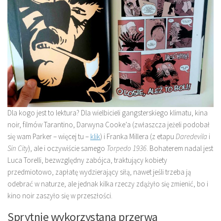
Dla kogo jest to lektura? Dla wielbicieli gangsterskiego klimatu, kina
noir, filmów Tarantino, Darwyna Cooke’a (zwłaszcza jeżeli podobał
się wam Parker – więcej tu –
klik
) i Franka Millera (z etapu
Daredevila
i
Sin City
), ale i oczywiście samego
Torpedo 1936
. Bohaterem nadal jest
Luca Torelli, bezwzględny zabójca, traktujący kobiety
przedmiotowo, zapłatę wydzierający siłą, nawet jeśli trzeba ją
odebrać w naturze, ale jednak kilka rzeczy zdążyło się zmienić, bo i
kino noir zaszyło się w przeszłości.
Sprytnie wykorzystana przerwa