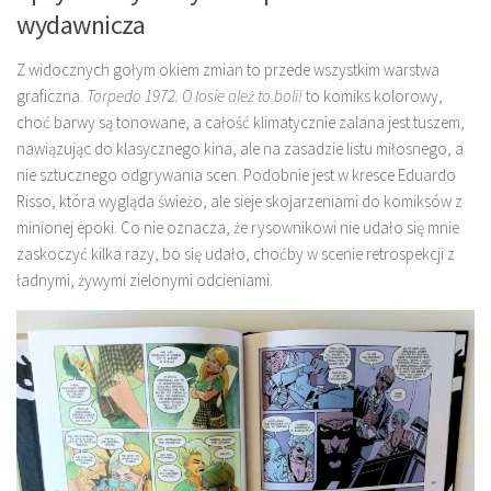
wydawnicza
Z widocznych gołym okiem zmian to przede wszystkim warstwa
graficzna.
Torpedo 1972. O losie ależ to boli!
to komiks kolorowy,
choć barwy są tonowane, a całość klimatycznie zalana jest tuszem,
nawiązując do klasycznego kina, ale na zasadzie listu miłosnego, a
nie sztucznego odgrywania scen. Podobnie jest w kresce Eduardo
Risso, która wygląda świeżo, ale sieje skojarzeniami do komiksów z
minionej epoki. Co nie oznacza, że rysownikowi nie udało się mnie
zaskoczyć kilka razy, bo się udało, choćby w scenie retrospekcji z
ładnymi, żywymi zielonymi odcieniami.