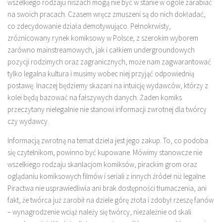
wszelkiego rodzaju niszach mogą nie być w stanie w ogóle zarabiać
na swoich pracach. Czasem wręcz zmuszeni są do nich dokładać,
co zdecydowanie działa demotywująco. Pełnokrwisty,
zróżnicowany rynek komiksowy w Polsce, z szerokim wyborem
zarówno mainstreamowych, jak i całkiem undergroundowych
pozycji rodzimych oraz zagranicznych, może nam zagwarantować
tylko legalna kultura i musimy wobec niej przyjąć odpowiednią
postawę. Inaczej będziemy skazani na intuicję wydawców, którzy z
kolei będą bazować na fałszywych danych. Żaden komiks
przeczytany nielegalnie nie stanowi informacji zwrotnej dla twórcy
czy wydawcy.
Informacją zwrotną na temat dzieła jest jego zakup. To, co podoba
się czytelnikom, powinno być kupowane. Mówimy stanowcze nie
wszelkiego rodzaju skanlacjom komiksów, pirackim grom oraz
oglądaniu komiksowych filmów i seriali z innych źródeł niż legalne.
Piractwa nie usprawiedliwia ani brak dostępności tłumaczenia, ani
fakt, że twórca już zarobił na dziele górę złota i zdobył rzeszę fanów
– wynagrodzenie wciąż należy się twórcy, niezależnie od skali