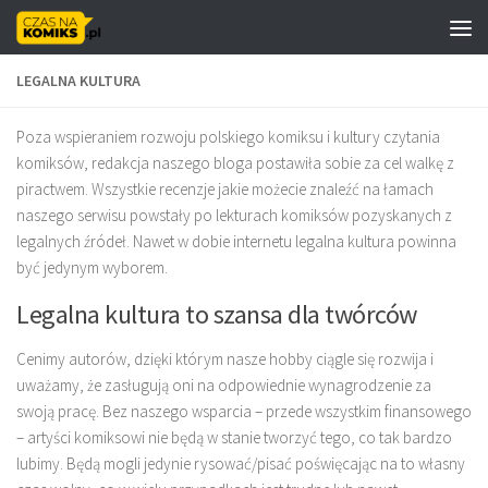
Skip to content
LEGALNA KULTURA
Poza wspieraniem rozwoju polskiego komiksu i kultury czytania
komiksów, redakcja naszego bloga postawiła sobie za cel walkę z
piractwem. Wszystkie recenzje jakie możecie znaleźć na łamach
naszego serwisu powstały po lekturach komiksów pozyskanych z
legalnych źródeł. Nawet w dobie internetu legalna kultura powinna
być jedynym wyborem.
Legalna kultura to szansa dla twórców
Cenimy autorów, dzięki którym nasze hobby ciągle się rozwija i
uważamy, że zasługują oni na odpowiednie wynagrodzenie za
swoją pracę. Bez naszego wsparcia – przede wszystkim finansowego
– artyści komiksowi nie będą w stanie tworzyć tego, co tak bardzo
lubimy. Będą mogli jedynie rysować/pisać poświęcając na to własny