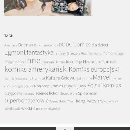
TAGI:
DC Comics
DC
Batman
dla dzieci
Avengers
Dark Horse Comics
Egmont
fantastyka
Grzegorz Rosiński
humor
fantasy
Image
horror
Inne
kolekcja Hachette
komiks
Image Comics
Jean Van Hamme
komiks amerykański
Komiks europejski
Marvel
Kultura Gniewu
komiks historyczny
kryminał
lost in time
marvel
Polski komiks
obyczajowy
Non Stop Comics
comics
Nagle Comics
science fiction
Spider-man
przygodowy
Secret Wars
recenzja
superbohaterowie
Thorgal
wilczy artykuł
wilczy
Taurus Media
Thor
WKKM
X-men
komiks
wilk
zapowiedzi