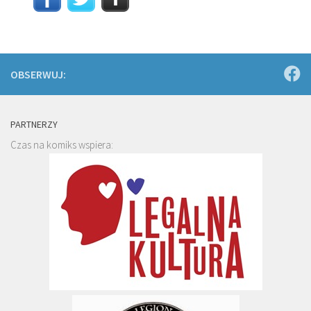
OBSERWUJ:
PARTNERZY
Czas na komiks wspiera: