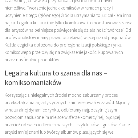
czas wolny, co w wielu przypadkach jest trudne lub nawet
niemożliwe. Tworzenie jednak komiksów w ramach pracy i
uczynienie z tego (głównego) źródła utrzymania to już całkiem inna
bajka. Legalna kultura (nie tylko komiksowa) to podstawowa szansa
dla artystów na pełniejsze poświęcenie się działalności twórczej. Od
profesjonalistów mamy prawo oczekiwać więcej niż od pasjonatów.
Każda cegiełka dołożona do profesjonalizacji polskiego rynku
komiksowego przełoży się na zwiększenie jakości kupowanych
przez nas finalnie produktów.
Legalna kultura to szansa dla nas –
komiksomaniaków
Korzystając z nielegalnych źródeł mocno zaburzamy proces
przekształcania się artystycznych zainteresowań w zawód. Mącimy
w naturalnej dynamice rynku, odbieramy najpoczytniejszym
pozycjom zasłużone im miejsce w sferze komercyjnej, będącej
przecież odzwierciedleniem naszych – czytelników – gustów. Z kolei
artyści mniej znani lub twórcy albumów plasujących się we