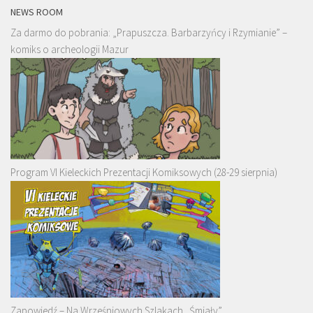
NEWS ROOM
Za darmo do pobrania: „Prapuszcza. Barbarzyńcy i Rzymianie” –
komiks o archeologii Mazur
Program VI Kieleckich Prezentacji Komiksowych (28-29 sierpnia)
Zapowiedź – Na Wrześniowych Szlakach „Śmiały”