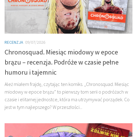
RECENZJA
09/07/2026
Chronosquad. Miesiąc miodowy w epoce
brązu – recenzja. Podróże w czasie pełne
humoru i tajemnic
Ależ miałem frajdę, czytając ten komiks. „Chronosquad. Miesiąc
miodowy w epoce brązu” to pierwszy tom serii o podróżach w
czasie i elitarnej jednostce, która ma utrzymywać porządek. Co
jest w tym najlepszego? W przeszłości...