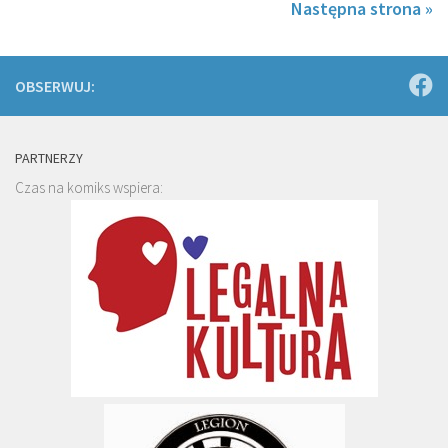
Następna strona »
OBSERWUJ:
PARTNERZY
Czas na komiks wspiera: