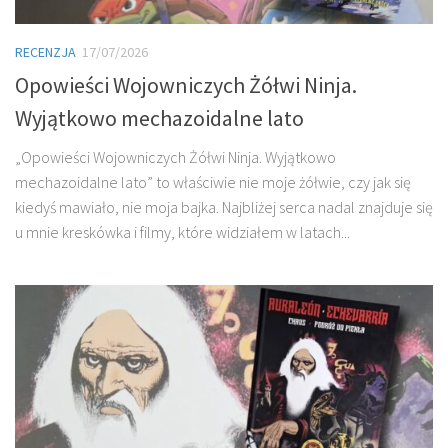
RECENZJA
17/07/2026
Opowieści Wojowniczych Żółwi Ninja.
Wyjątkowo mechazoidalne lato
„Opowieści Wojowniczych Żółwi Ninja. Wyjątkowo
mechazoidalne lato” to właściwie nie moje żółwie, czy jak się
kiedyś mawiało, nie moja bajka. Najbliżej serca nadal znajduje się
u mnie kreskówka i filmy, które widziałem w latach...