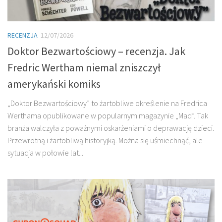
RECENZJA
12/07/2026
Doktor Bezwartościowy – recenzja. Jak
Fredric Wertham niemal zniszczył
amerykański komiks
„Doktor Bezwartościowy” to żartobliwe określenie na Fredrica
Werthama opublikowane w popularnym magazynie „Mad”. Tak
branża walczyła z poważnymi oskarżeniami o deprawację dzieci.
Przewrotną i żartobliwą historyjką. Można się uśmiechnąć, ale
sytuacja w połowie lat...