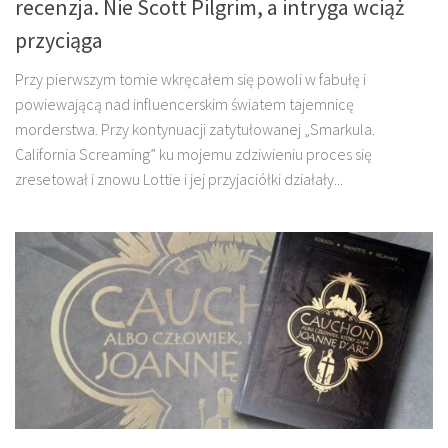
recenzja. Nie Scott Pilgrim, a intryga wciąż
przyciąga
Przy pierwszym tomie wkręcałem się powoli w fabułę i
powiewającą nad influencerskim światem tajemnicę
morderstwa. Przy kontynuacji zatytułowanej „Smarkula.
California Screaming” ku mojemu zdziwieniu proces się
zresetował i znowu Lottie i jej przyjaciółki działały...