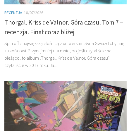
RECENZJA
18/07/2026
Thorgal. Kriss de Valnor. Góra czasu. Tom 7 –
recenzja. Finał coraz bliżej
Spin off z największą złośnicą z uniwersum Syna Gwiazd chyli się
ku końcowi. Przynajmniej dla mnie, bo jeśli czytaliście na
bieżąco, to album „Thorgal. Kriss de Valnor. Góra czasu”
czytaliście w 2017 roku. Ja...