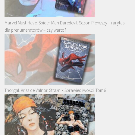
Marvel Must-Have: Spider-Man Daredevil. Sezon Pierwszy – rarytas
dla prenumeratorów – czy warto?
Thorgal. Kriss de Valnor. Strażnik Sprawiedliwości. Tom 8