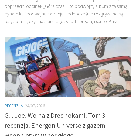
poprzedni odcinek „Góra czasu” to podwójny album z tą samą
dynamiką i podwójną narracją. Jednocześnie rozgrywane są
losy Jolana, czyli najstarszego syna Thorgala, i samej Kriss....
RECENZJA
24/07/2026
G.I. Joe. Wojna z Drednokami. Tom 3 –
recenzja. Energon Universe z gazem
wdepniętym w podgłogę