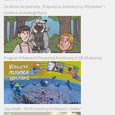
Za darmo do pobrania: „Prapuszcza. Barbarzyńcy i Rzymianie” –
komiks o archeologii Mazur
Program VI Kieleckich Prezentacji Komiksowych (28-29 sierpnia)
Zapowiedź – Na Wrześniowych Szlakach „Śmiały”