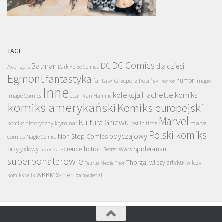
TAGI:
DC Comics
DC
Batman
dla dzieci
Avengers
Dark Horse Comics
Egmont
fantastyka
Grzegorz Rosiński
humor
fantasy
Image
horror
Inne
kolekcja Hachette
komiks
Image Comics
Jean Van Hamme
komiks amerykański
Komiks europejski
Marvel
Kultura Gniewu
komiks historyczny
kryminał
lost in time
marvel
Polski komiks
obyczajowy
Non Stop Comics
comics
Nagle Comics
science fiction
Spider-man
przygodowy
Secret Wars
recenzja
superbohaterowie
Thorgal
wilczy artykuł
wilczy
Taurus Media
Thor
WKKM
X-men
komiks
wilk
zapowiedzi