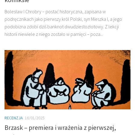
Bolesław I Chrobry – postać historyczna, zapisana w
podręcznikach jako pierwszy król Polski, syn Mieszka I, a jego
podobizna zdobi dziś banknot dwudziestozłotowy. Z lekcji
historii niewiele z niego zostało w pamięci – poza...
RECENZJA
16/01/2025
Brzask – premiera i wrażenia z pierwszej,