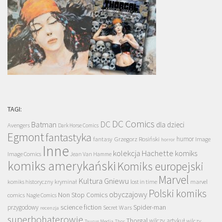
TAGI:
DC Comics
DC
Batman
dla dzieci
Avengers
Dark Horse Comics
Egmont
fantastyka
Grzegorz Rosiński
humor
fantasy
Image
horror
Inne
kolekcja Hachette
komiks
Image Comics
Jean Van Hamme
komiks amerykański
Komiks europejski
Marvel
Kultura Gniewu
komiks historyczny
kryminał
lost in time
marvel
Polski komiks
obyczajowy
Non Stop Comics
comics
Nagle Comics
science fiction
Spider-man
przygodowy
Secret Wars
recenzja
superbohaterowie
Thorgal
wilczy artykuł
wilczy
Taurus Media
Thor