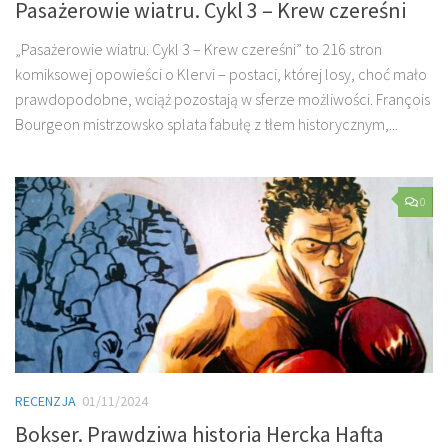
Pasażerowie wiatru. Cykl 3 – Krew czereśni
„Pasażerowie wiatru. Cykl 3 – Krew czereśni” to 216 stron
komiksowej opowieści o Klervi – postaci, której losy, choć mało
prawdopodobne, wciąż pozostają w sferze możliwości. François
Bourgeon mistrzowsko splata fabułę z tłem historycznym,...
0
RECENZJA
01/11/2024
Bokser. Prawdziwa historia Hercka Hafta