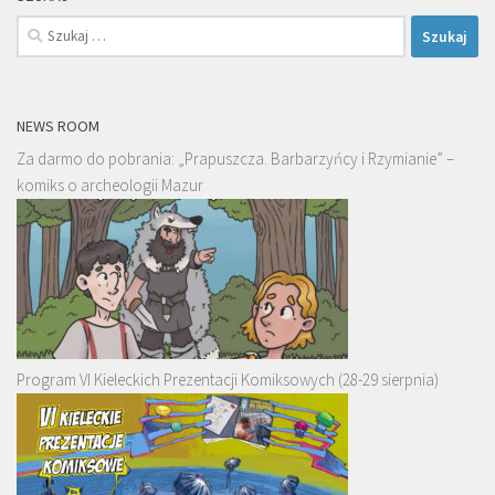
Szukaj:
NEWS ROOM
Za darmo do pobrania: „Prapuszcza. Barbarzyńcy i Rzymianie” –
komiks o archeologii Mazur
Program VI Kieleckich Prezentacji Komiksowych (28-29 sierpnia)