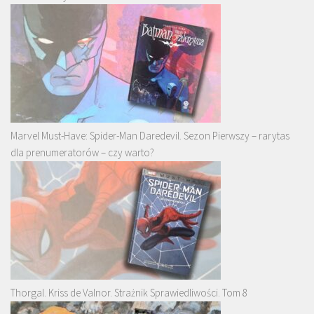
Marvel Must-Have: Spider-Man Daredevil. Sezon Pierwszy – rarytas
dla prenumeratorów – czy warto?
Thorgal. Kriss de Valnor. Strażnik Sprawiedliwości. Tom 8