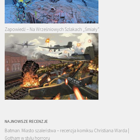
Zapowiedź – Na Wrześniowych Szlakach „Śmiały”
NAJNOWSZE RECENZJE
Batman. Miasto szaleństwa – recenzja komiksu Christiana Warda |
Gotham w stylu horroru