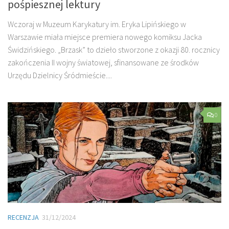
pośpiesznej lektury
Wczoraj w Muzeum Karykatury im. Eryka Lipińskiego w
Warszawie miała miejsce premiera nowego komiksu Jacka
Świdzińskiego. „Brzask” to dzieło stworzone z okazji 80. rocznicy
zakończenia II wojny światowej, sfinansowane ze środków
Urzędu Dzielnicy Śródmieście....
0
RECENZJA
31/12/2024