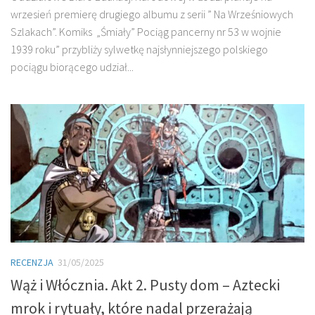
wrzesień premierę drugiego albumu z serii ” Na Wrześniowych
Szlakach”. Komiks „Śmiały” Pociąg pancerny nr 53 w wojnie
1939 roku” przybliży sylwetkę najsłynniejszego polskiego
pociągu biorącego udział...
RECENZJA
31/05/2025
Wąż i Włócznia. Akt 2. Pusty dom – Aztecki
mrok i rytuały, które nadal przerażają