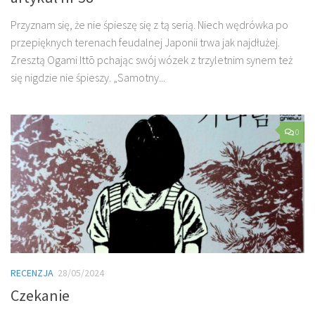
Przyznam się, że nie śpieszę się z tą serią. Niech wędrówka po
przepięknych terenach feudalnej Japonii trwa jak najdłużej.
Zresztą Ogami Ittō pchając swój wózek z trzyletnim synem też
się nigdzie nie śpieszy. „Samotny...
0
RECENZJA
28/05/2024
Czekanie