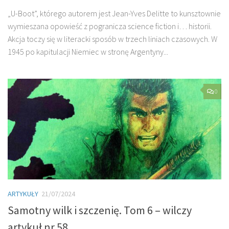
„U-Boot”, którego autorem jest Jean-Yves Delitte to kunsztownie
wymieszana opowieść z pogranicza science fiction i… historii.
Akcja toczy się w literacki sposób w trzech liniach czasowych. W
1945 po kapitulacji Niemiec w stronę Argentyny...
0
ARTYKUŁY
21/07/2024
Samotny wilk i szczenię. Tom 6 – wilczy
artykuł nr 58