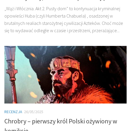
„Wąż i Włócznia. Akt 2. Pusty dom” to kontynuacja kryminalnej
opowieści Huba (czyli Humberta Chabuela) , osadzonej w
brutalnych realiach starożytnej cywilizacji Azteków. Choć może
się to wydawać odległe w czasie i przestrzeni, przerażające...
RECENZJA
26/05/2025
Chrobry – pierwszy król Polski ożywiony w
komiksie