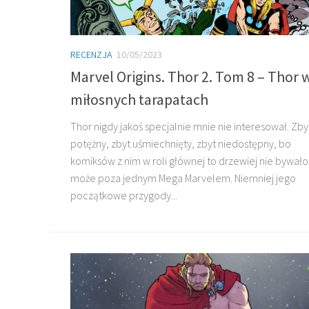
RECENZJA
10/05/2023
Marvel Origins. Thor 2. Tom 8 – Thor 
miłosnych tarapatach
Thor nigdy jakoś specjalnie mnie nie interesował. Zby
potężny, zbyt uśmiechnięty, zbyt niedostępny, bo
komiksów z nim w roli głównej to drzewiej nie bywało
może poza jednym Mega Marvelem. Niemniej jego
początkowe przygody...