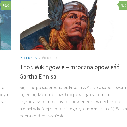
0
0
RECENZJA
29/03/2017
a
Thor. Wikingowie – mroczna opowieść
Gartha Ennisa
one
Sięgając po superbohaterski komiks Marvela spodziewam
łodym
się, że będzie on pasował do pewnego schematu.
 się
Trykociarski komiks posiada pewien zestaw cech, które
niemal w każdej publikacji tego typu można znaleźć. Walka
dobra ze złem, wzniosłe...