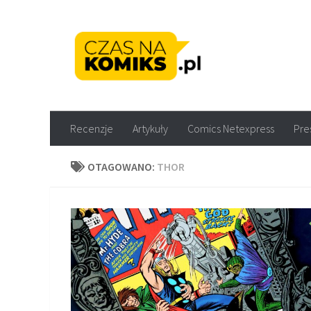
Skip to content
Recenzje komiksów M
Recenzje
Artykuły
Comics Netexpress
Pre
OTAGOWANO:
THOR