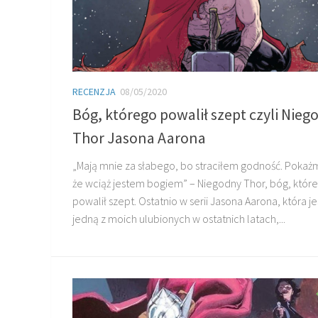
RECENZJA
08/05/2020
Bóg, którego powalił szept czyli Nieg
Thor Jasona Aarona
„Mają mnie za słabego, bo straciłem godność. Pokaż
że wciąż jestem bogiem” – Niegodny Thor, bóg, któr
powalił szept. Ostatnio w serii Jasona Aarona, która je
jedną z moich ulubionych w ostatnich latach,...