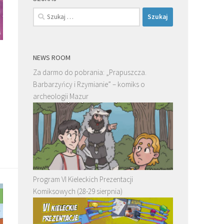
Szukaj:
NEWS ROOM
Za darmo do pobrania: „Prapuszcza.
Barbarzyńcy i Rzymianie” – komiks o
archeologii Mazur
Program VI Kieleckich Prezentacji
Komiksowych (28-29 sierpnia)