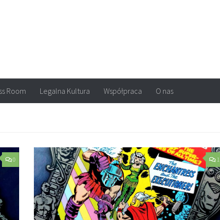
arvel, DC Comics, Image, newsy, konkursy. Wszystko o komiksach
ss Room
Legalna Kultura
Współpraca
O nas
0
1