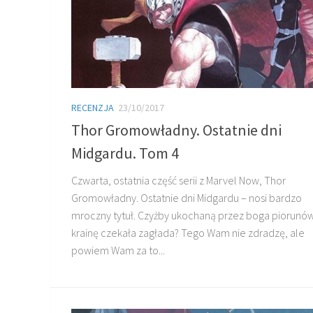
RECENZJA
23/10/2017
Thor Gromowładny. Ostatnie dni
Midgardu. Tom 4
Czwarta, ostatnia część serii z Marvel Now, Thor
Gromowładny. Ostatnie dni Midgardu – nosi bardzo
mroczny tytuł. Czyżby ukochaną przez boga piorunó
krainę czekała zagłada? Tego Wam nie zdradzę, ale
powiem Wam za to...