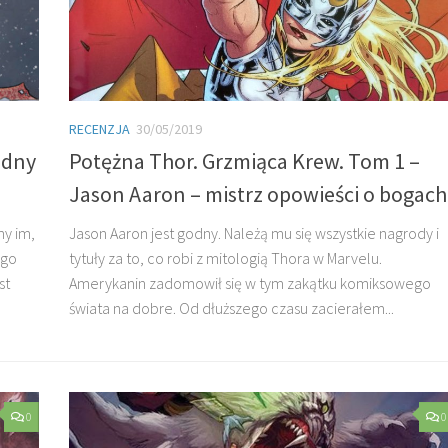
RECENZJA
30/05/2019
odny
Potężna Thor. Grzmiąca Krew. Tom 1 –
Jason Aaron – mistrz opowieści o bogach
my im,
Jason Aaron jest godny. Należą mu się wszystkie nagrody i
ego
tytuły za to, co robi z mitologią Thora w Marvelu.
st
Amerykanin zadomowił się w tym zakątku komiksowego
świata na dobre. Od dłuższego czasu zacierałem...
0
0