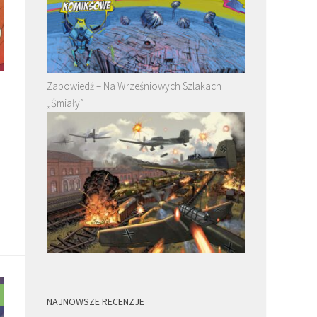
Zapowiedź – Na Wrześniowych Szlakach
„Śmiały”
NAJNOWSZE RECENZJE