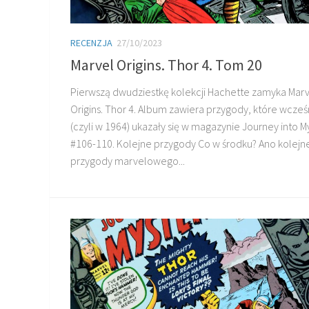
RECENZJA
27/10/2023
Marvel Origins. Thor 4. Tom 20
Pierwszą dwudziestkę kolekcji Hachette zamyka Mar
Origins. Thor 4. Album zawiera przygody, które wcześ
(czyli w 1964) ukazały się w magazynie Journey into M
#106-110. Kolejne przygody Co w środku? Ano kolejn
przygody marvelowego...