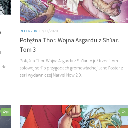
w
RECENZJA
17/11/2020
Potężna Thor. Wojna Asgardu z Sh’iar.
Tom 3
t
Potężna Thor. Wojna Asgardu z Sh’iar to już trzeci tom
. No
solowej serii o przygodach gromowładnej Jane Foster z
serii wydawniczej Marvel Now 2.0.
0
1