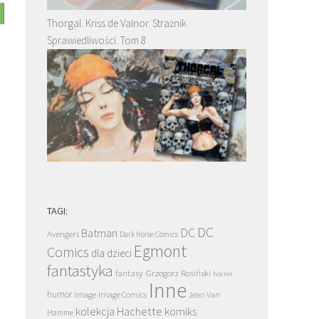
Thorgal. Kriss de Valnor. Strażnik
Sprawiedliwości. Tom 8
TAGI:
DC
DC
Batman
Avengers
Dark Horse Comics
Egmont
Comics
dla dzieci
fantastyka
Grzegorz Rosiński
fantasy
horror
Inne
humor
Image
Image Comics
Jean Van
kolekcja Hachette
komiks
Hamme