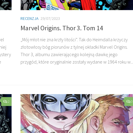
RECENZJA
29/07/2023
Marvel Origins. Thor 3. Tom 14
vel
„Mój młot nie zna krzty litości”. Tak do Heimdalla krzyczy
niej
złotowłosy bóg piorunów z tylnej okładki Marvel Origins.
ystery
Thor 3, albumu zawierającego kolejną dawkę jego
e
przygód, które oryginalnie zostały wydane w 1964 roku w..
2
0