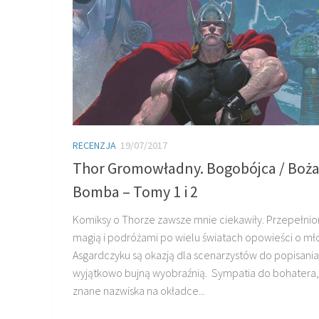
RECENZJA
19/07/2017
Thor Gromowładny. Bogobójca / Boż
Bomba – Tomy 1 i 2
Komiksy o Thorze zawsze mnie ciekawiły. Przepełni
magią i podróżami po wielu światach opowieści o m
Asgardczyku są okazją dla scenarzystów do popisania
wyjątkowo bujną wyobraźnią. Sympatia do bohatera,
znane nazwiska na okładce...