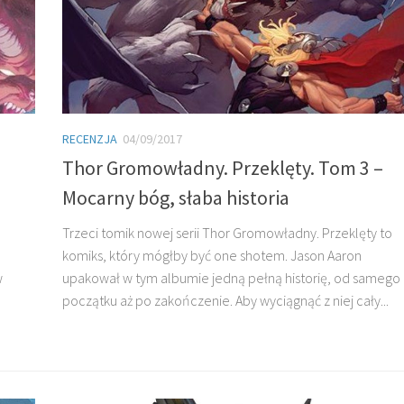
RECENZJA
04/09/2017
Thor Gromowładny. Przeklęty. Tom 3 –
Mocarny bóg, słaba historia
Trzeci tomik nowej serii Thor Gromowładny. Przeklęty to
komiks, który mógłby być one shotem. Jason Aaron
w
upakował w tym albumie jedną pełną historię, od samego
początku aż po zakończenie. Aby wyciągnąć z niej cały...