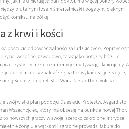
inny, jak nie umierająca pani doktor, ma więcej pokory wobe
st między brutalnym losem śmiertelniczki i bogatym, pięknym
łożyć komiksu na półkę.
 z krwi i kości
lkie poczucie odpowiedzialności za ludzkie życie. Poprzysięgł
je życie, wcześniej zawodowo, teraz jako potężny bóg. Jej
i przejrzysty. Od razu rozumiemy jej motywację i kibicujemy. A
ąc z rakiem, musi znaleźć siłę na tak wykańczające zajęcie,
 nudą Senat z prequeli Star Wars. Nasza Thor woli na
uje swój wielki plan podboju Dziesięciu Królestw. Asgard stoi
yran Wszechojciec, który ma obsesję na punkcie nowej Thor.
to nowszych graczy w swojej szeroko zakrojonej intrydze i
miejętnie żongluje wątkami i zgrabnie prowadzi fabułę do