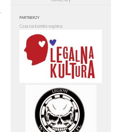
.
PARTNERZY
Czas na komiks wspiera: