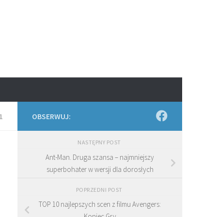
1
OBSERWUJ:
NASTĘPNY POST
Ant-Man. Druga szansa – najmniejszy
superbohater w wersji dla dorosłych
POPRZEDNI POST
TOP 10 najlepszych scen z filmu Avengers:
Koniec Gry