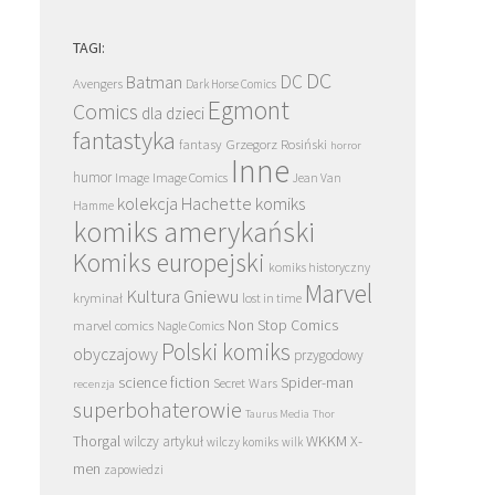
TAGI:
DC
DC
Batman
Avengers
Dark Horse Comics
Egmont
Comics
dla dzieci
fantastyka
Grzegorz Rosiński
fantasy
horror
Inne
humor
Image
Image Comics
Jean Van
kolekcja Hachette
komiks
Hamme
komiks amerykański
Komiks europejski
komiks historyczny
Marvel
Kultura Gniewu
kryminał
lost in time
Non Stop Comics
marvel comics
Nagle Comics
Polski komiks
obyczajowy
przygodowy
science fiction
Spider-man
Secret Wars
recenzja
superbohaterowie
Taurus Media
Thor
Thorgal
WKKM
X-
wilczy artykuł
wilczy komiks
wilk
men
zapowiedzi