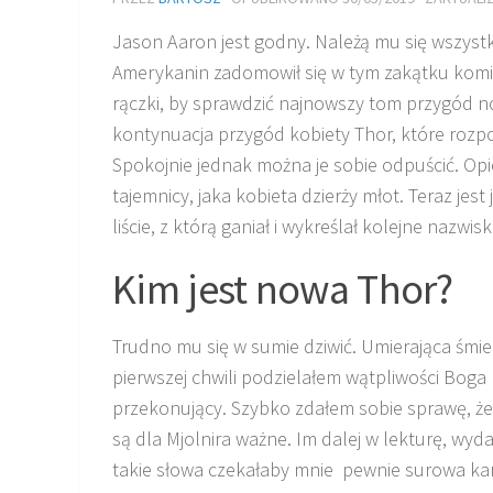
Jason Aaron jest godny. Należą mu się wszystki
Amerykanin zadomowił się w tym zakątku komi
rączki, by sprawdzić najnowszy tom przygód n
kontynuacja przygód kobiety Thor, które roz
Spokojnie jednak można je sobie odpuścić. Op
tajemnicy, jaka kobieta dzierży młot. Teraz je
liście, z którą ganiał i wykreślał kolejne nazwis
Kim jest nowa Thor?
Trudno mu się w sumie dziwić. Umierająca śmi
pierwszej chwili podzielałem wątpliwości Boga
przekonujący. Szybko zdałem sobie sprawę, że n
są dla Mjolnira ważne. Im dalej w lekturę, wy
takie słowa czekałaby mnie pewnie surowa kar