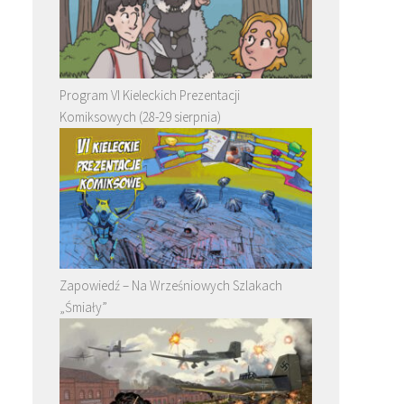
Program VI Kieleckich Prezentacji
Komiksowych (28-29 sierpnia)
Zapowiedź – Na Wrześniowych Szlakach
„Śmiały”