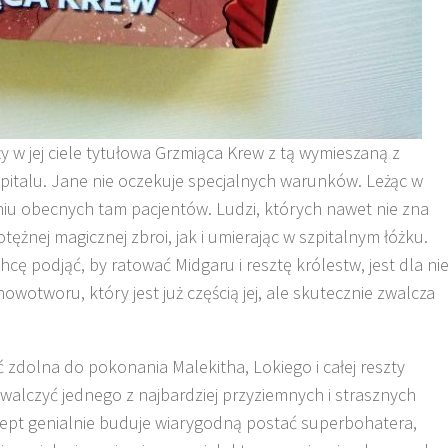
y w jej ciele tytułowa Grzmiąca Krew z tą wymieszaną z
talu. Jane nie oczekuje specjalnych warunków. Leżąc w
niu obecnych tam pacjentów. Ludzi, których nawet nie zna
ężnej magicznej zbroi, jak i umierając w szpitalnym łóżku.
cę podjąć, by ratować Midgaru i resztę królestw, jest dla nie
owotworu, który jest już częścią jej, ale skutecznie zwalcza
yć zdolna do pokonania Malekitha, Lokiego i całej reszty
zwalczyć jednego z najbardziej przyziemnych i strasznych
ncept genialnie buduje wiarygodną postać superbohatera,