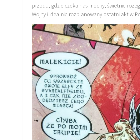
przodu, gdzie czeka nas mocny, świetnie rozeg
Wojny i idealnie rozplanowany ostatni akt w Po