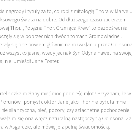
e nagrody i tytuły za to, co robi z mitologią Thora w Marvelu
ksowego świata na dobre. Od dłuższego czasu zacierałem
owej Thor. „Potężna Thor. Grzmiąca Krew” to bezpośrednia
poczęły się w poprzednich dwóch tomach Gromowładnej.
ierały się one bowiem głównie na rozwikłaniu przez Odinsona
st już wszystko jasne, wtedy jednak Syn Odyna nawet na swojej
ka, nie umieścił Jane Foster.
ertelniczka miałaby mieć moc podnieść młot? Przyznam, że w
 Piorunów i pomysł doktor Jane jako Thor nie był dla mnie
ie siła fizyczna, płeć, pozory, czy szlachetne pochodzenie
dawała mi się ona wręcz naturalną następczynią Odinsona. Za
a w Asgardzie, ale mówię je z pełną świadomością.