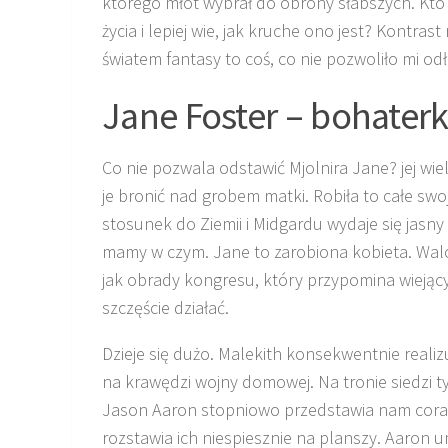
którego młot wybrał do obrony słabszych. Kto 
życia i lepiej wie, jak kruche ono jest? Kontra
światem fantasy to coś, co nie pozwoliło mi od
Jane Foster – bohaterka
Co nie pozwala odstawić Mjolnira Jane? jej wie
je bronić nad grobem matki. Robiła to całe swo
stosunek do Ziemii i Midgardu wydaje się jasny 
mamy w czym. Jane to zarobiona kobieta. Walcz
jak obrady kongresu, który przypomina wiejący
szczęście działać.
Dzieje się dużo. Malekith konsekwentnie realiz
na krawędzi wojny domowej. Na tronie siedzi t
Jason Aaron stopniowo przedstawia nam coraz 
rozstawia ich niespiesznie na planszy. Aaron u