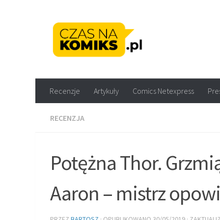
Skip to content
Recenzje komiksów M
Recenzje
Artykuły
Comics Netexpress
Pre
RECENZJA
Potężna Thor. Grzmi
Aaron – mistrz opow
PRZEZ
BARTOSZ
· OPUBLIKOWANO
30/05/2019
· ZAKTUAL