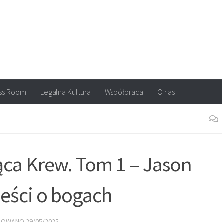
arvel, DC Comics, Image, newsy, konkursy. Wszystko o komiksach
ss Room
Legalna Kultura
Współpraca
O nas
ąca Krew. Tom 1 – Jason
ieści o bogach
IZOWANO
29/05/2025