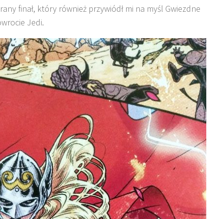
rany finał, który również przywiódł mi na myśl Gwiezdne
wrocie Jedi.