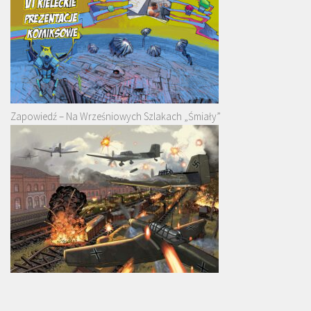
Zapowiedź – Na Wrześniowych Szlakach „Śmiały”