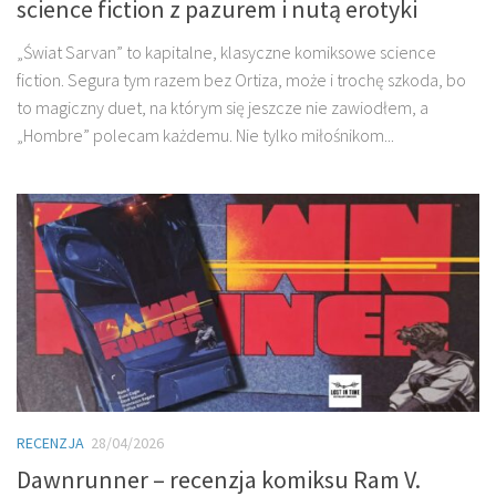
science fiction z pazurem i nutą erotyki
„Świat Sarvan” to kapitalne, klasyczne komiksowe science
fiction. Segura tym razem bez Ortiza, może i trochę szkoda, bo
to magiczny duet, na którym się jeszcze nie zawiodłem, a
„Hombre” polecam każdemu. Nie tylko miłośnikom...
RECENZJA
28/04/2026
Dawnrunner – recenzja komiksu Ram V.