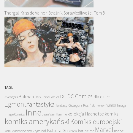
Thorgal. Kriss de Valnor. Strażnik Sprawiedliwości. Tom 8
TAGI:
DC Comics
DC
Batman
dla dzieci
Avengers
Dark Horse Comics
Egmont
fantastyka
Grzegorz Rosiński
humor
fantasy
Image
horror
Inne
kolekcja Hachette
komiks
Image Comics
Jean Van Hamme
komiks amerykański
Komiks europejski
Marvel
Kultura Gniewu
komiks historyczny
kryminał
lost in time
marvel