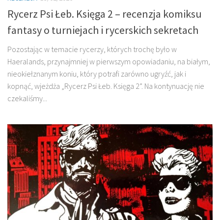
Rycerz Psi Łeb. Księga 2 – recenzja komiksu
fantasy o turniejach i rycerskich sekretach
Pozostając w temacie rycerzy, których trochę było w
Haeralands, przynajmniej w pierwszym opowiadaniu, na białym,
nieokiełznanym koniu, który potrafi zarówno ugryźć, jak i
kopnąć, wjeżdża „Rycerz Psi Łeb. Księga 2”. Na kontynuację nie
czekaliśmy...