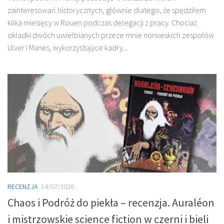
zainteresowań historycznych, głównie dlatego, że spędziłem
kilka miesięcy w Rouen podczas delegacji z pracy. Chociaż
okładki dwóch uwielbianych przeze mnie norweskich zespołów
Ulver i Manes, wykorzystujące kadry...
RECENZJA
14/07/2026
Chaos i Podróż do piekła – recenzja. Auraléon
i mistrzowskie science fiction w czerni i bieli