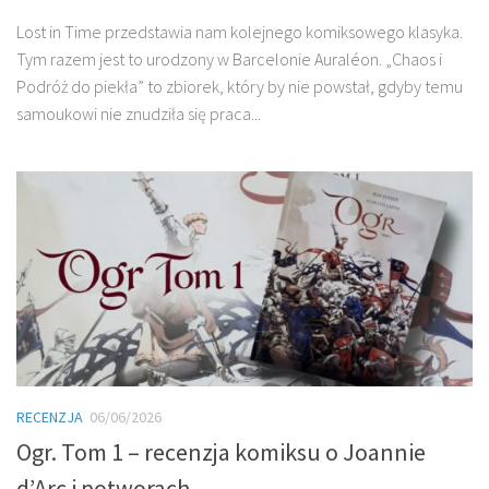
Lost in Time przedstawia nam kolejnego komiksowego klasyka.
Tym razem jest to urodzony w Barcelonie Auraléon. „Chaos i
Podróż do piekła” to zbiorek, który by nie powstał, gdyby temu
samoukowi nie znudziła się praca...
RECENZJA
06/06/2026
Ogr. Tom 1 – recenzja komiksu o Joannie
d’Arc i potworach