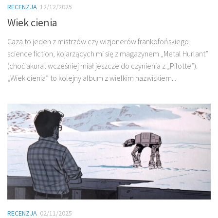
RECENZJA
12/12/2025
Wiek cienia
Caza to jeden z mistrzów czy wizjonerów frankofońskiego
science fiction, kojarzących mi się z magazynem „Metal Hurlant”
(choć akurat wcześniej miał jeszcze do czynienia z „Pilotte”).
„Wiek cienia” to kolejny album z wielkim nazwiskiem...
RECENZJA
02/11/2025