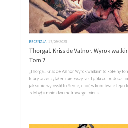
RECENZJA
17/09/2025
Thorgal. Kriss de Valnor. Wyrok walkiri
Tom 2
„Thorgal. Kriss de Valnor. Wyrok walkirii” to kolejny to
który przeczytałem pierwszy raz. I póki co podoba mi 
jak sobie wymyślił to Sente, choć w końcówce tego 
zdobył u mnie dwumetrowego minusa....