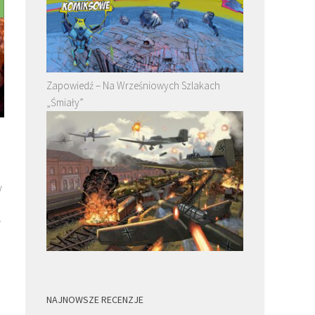
Zapowiedź – Na Wrześniowych Szlakach
„Śmiały”
w
y
NAJNOWSZE RECENZJE