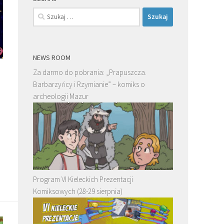
Szukaj:
NEWS ROOM
Za darmo do pobrania: „Prapuszcza.
Barbarzyńcy i Rzymianie” – komiks o
archeologii Mazur
Program VI Kieleckich Prezentacji
Komiksowych (28-29 sierpnia)