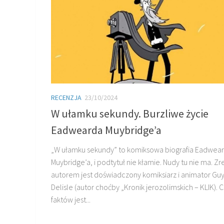
RECENZJA
23/10/2024
W ułamku sekundy. Burzliwe życie
Eadwearda Muybridge’a
„W ułamku sekundy” to komiksowa biografia Eadwea
Muybridge’a, i podtytuł nie kłamie. Nudy tu nie ma. Zr
autorem jest doświadczony komiksiarz i animator Gu
Delisle (autor choćby „Kronik jerozolimskich – KLIK). 
faktów jest...