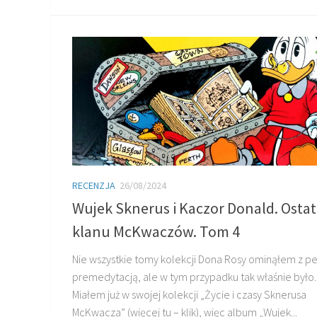
RECENZJA
26/08/2024
Wujek Sknerus i Kaczor Donald. Ostat
klanu McKwaczów. Tom 4
Nie wszystkie tomy kolekcji Dona Rosy ominąłem z p
premedytacją, ale w tym przypadku tak właśnie było.
Miałem już w swojej kolekcji „Życie i czasy Sknerusa
McKwacza” (więcej tu – klik), więc album „Wujek...