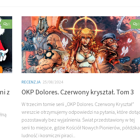
0
0
RECENZJA
25/08/2024
ni z
OKP Dolores. Czerwony kryształ. Tom 3
W trzecim tomie serii „OKP Dolores. Czerwony Kryształ”
wreszcie otrzymujemy odpowiedzi na pytania, które dotą
ełną
pozostawały bez wyjaśnienia. Świat przedstawiony w tej
serii to miejsce, gdzie Kościół Nowych Pionierów, półdzika
ludność i kosmiczni piraci...