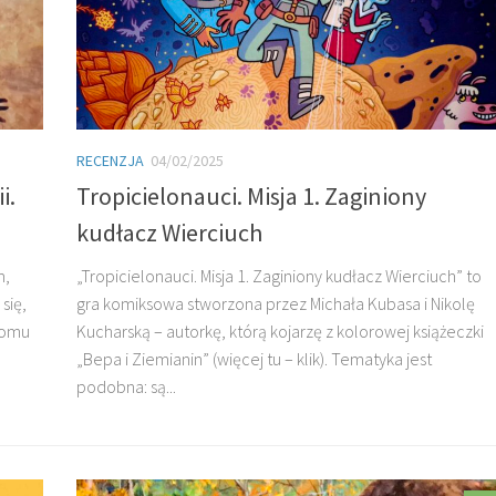
RECENZJA
04/02/2025
i.
Tropicielonauci. Misja 1. Zaginiony
kudłacz Wierciuch
m,
„Tropicielonauci. Misja 1. Zaginiony kudłacz Wierciuch” to
się,
gra komiksowa stworzona przez Michała Kubasa i Nikolę
tomu
Kucharską – autorkę, którą kojarzę z kolorowej książeczki
„Bepa i Ziemianin” (więcej tu – klik). Tematyka jest
podobna: są...