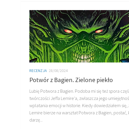
RECENZJA
28/08/2024
Potwór z Bagien. Zielone piekło
Lubię Potwora z Bagien. Podoba mi się też spora częś
twórczości Jeffa Lemire’a, zwłaszcza jego umiejętno
wplatania emocji w historie. Kiedy dowiedziałem się, 
Lemire bierze na warsztat Potwora z Bagien, postać, 
darzę...