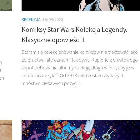
RECENZJA
19/09/2025
Komiksy Star Wars Kolekcja Legendy.
Klasyczne opowieści 1
Staram się kolekcjonowanie komiksów nie traktować jako
zbieractwa, ale czasami tak bywa. Kupione z chwilowego
ją
zapotrzebowania albumy czekają długo w folii, aby je w
a.
końcu przeczytać. Od 2018 roku zostało wydanych
ch
mnóstwo ciekawych pozycji....