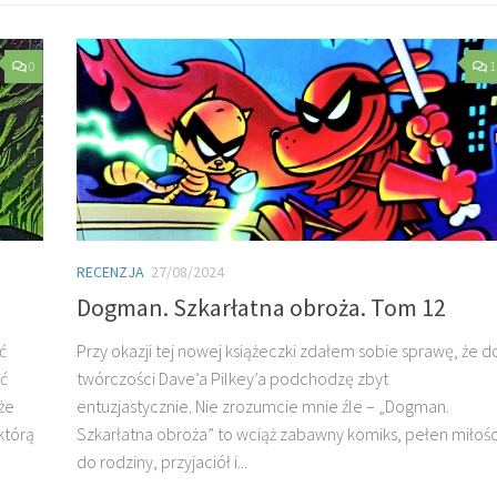
0
1
RECENZJA
27/08/2024
Dogman. Szkarłatna obroża. Tom 12
ć
Przy okazji tej nowej książeczki zdałem sobie sprawę, że d
ść
twórczości Dave’a Pilkey’a podchodzę zbyt
że
entuzjastycznie. Nie zrozumcie mnie źle – „Dogman.
którą
Szkarłatna obroża” to wciąż zabawny komiks, pełen miłośc
do rodziny, przyjaciół i...