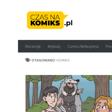
Skip to content
Recenzje komiksów M
Recenzje
Artykuły
Comics Netexpress
Pre
OTAGOWANO:
KOMIKS