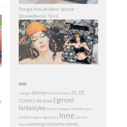
Thorgal. Kriss de Valnor. Strażnik
Sprawiedliwości. Tom 8
TAGI:
DC
DC
Batman
Avengers
Dark Horse Comics
Egmont
Comics
dla dzieci
d
fantastyka
Grzegorz Rosiński
fantasy
horror
Inne
humor
Image
Image Comics
Jean Van
kolekcja Hachette
komiks
Hamme