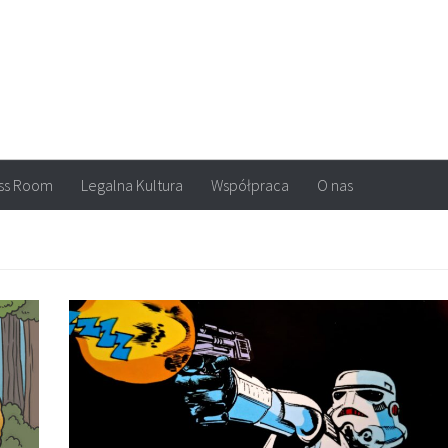
arvel, DC Comics, Image, newsy, konkursy. Wszystko o komiksach
ss Room
Legalna Kultura
Współpraca
O nas