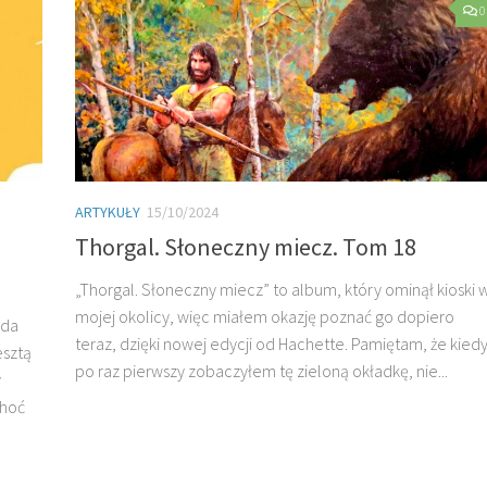
0
ARTYKUŁY
15/10/2024
Thorgal. Słoneczny miecz. Tom 18
„Thorgal. Słoneczny miecz” to album, który ominął kioski 
mojej okolicy, więc miałem okazję poznać go dopiero
rda
teraz, dzięki nowej edycji od Hachette. Pamiętam, że kied
esztą
po raz pierwszy zobaczyłem tę zieloną okładkę, nie...
y
Choć