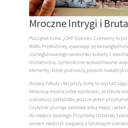
Mroczne Intrygi i Brut
Początek tomu „OKP Dolores. Czerwony Kryszta
Matki Przełożonej, ujawniając jej bezwzględnoś
roznegliżowanego wizerunku kobiety z dwoma p
brutalnością. Symboliczne wykastrowanie wspó
elementy, które podnoszą poziom makabryczno
Rozwój Fabuły i AkcjaTrzy tomy to wystarczająca 
łatwością można sobie wyobrazić, że fabuła mo
scenariusz zakładałby jeszcze jeden przystanek
Czytelnik poznaje zaledwie kilka miejsc i jeden 
do miejsca zwanego Przystanią Ostatniej Sza
pewien niedosyt związany z tytułowym czerwo