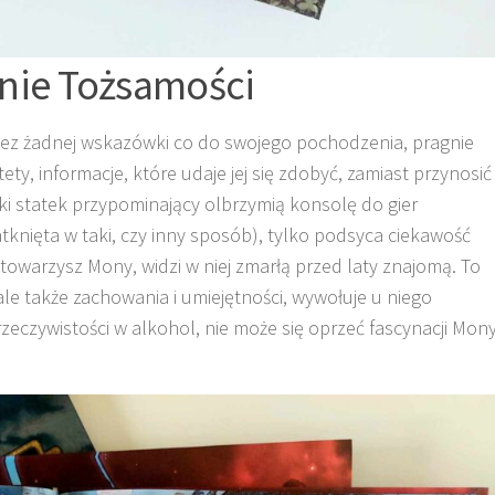
nie Tożsamości
bez żadnej wskazówki co do swojego pochodzenia, pragnie
tety, informacje, które udaje jej się zdobyć, zamiast przynosić
cki statek przypominający olbrzymią konsolę do gier
knięta w taki, czy inny sposób), tylko podsyca ciekawość
ny towarzysz Mony, widzi w niej zmarłą przed laty znajomą. To
le także zachowania i umiejętności, wywołuje u niego
eczywistości w alkohol, nie może się oprzeć fascynacji Mony