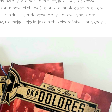
stawiony w tej serii to miejsce, gdzie Kościół Nowych
 skorumpowani chciwością oraz technologią ścierają się w
ci znajduje się rudowłosa Mony – dziewczyna, która
, nie mając pojęcia, jakie niebezpieczeństwa i przygody ją