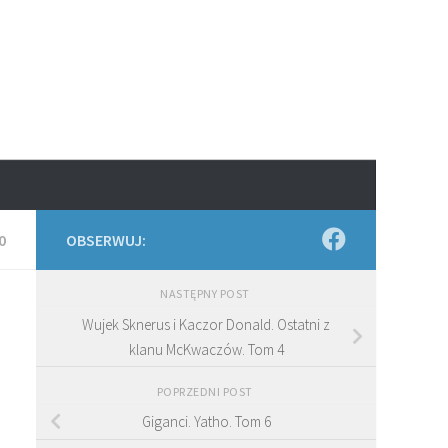
0
OBSERWUJ:
NASTĘPNY POST
Wujek Sknerus i Kaczor Donald. Ostatni z
klanu McKwaczów. Tom 4
POPRZEDNI POST
Giganci. Yatho. Tom 6