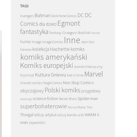
TAGI:
DC
DC
Batman
Avengers
Dark Horse Comics
Egmont
Comics
dla dzieci
fantastyka
Grzegorz Rosiński
fantasy
horror
Inne
humor
Image
Image Comics
Jean Van
kolekcja Hachette
komiks
Hamme
komiks amerykański
Komiks europejski
komiks historyczny
Marvel
Kultura Gniewu
kryminał
lost in time
Non Stop Comics
marvel comics
Nagle Comics
Polski komiks
obyczajowy
przygodowy
science fiction
Spider-man
Secret Wars
recenzja
superbohaterowie
Taurus Media
Thor
Thorgal
WKKM
X-
wilczy artykuł
wilczy komiks
wilk
men
zapowiedzi