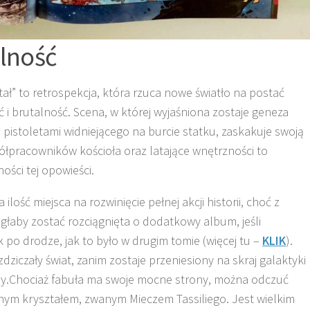
alność
ł” to retrospekcja, która rzuca nowe światło na postać
ć i brutalność. Scena, w której wyjaśniona zostaje geneza
istoletami widniejącego na burcie statku, zaskakuje swoją
łpracowników kościoła oraz latające wnętrzności to
ści tej opowieści.
ilość miejsca na rozwinięcie pełnej akcji historii, choć z
głaby zostać rozciągnięta o dodatkowy album, jeśli
 po drodze, jak to było w drugim tomie (więcej tu –
KLIK
).
zdziczały świat, zanim zostaje przeniesiony na skraj galaktyki
nsy.Chociaż fabuła ma swoje mocne strony, można odczuć
nym kryształem, zwanym Mieczem Tassiliego. Jest wielkim