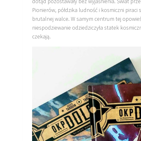
dotąd pozostawały bez wyjaśnienia. Świat przed
Pionierów, półdzika ludność i kosmiczni piraci
brutalnej walce. W samym centrum tej opowieś
niespodziewanie odziedziczyła statek kosmiczny
czekają.