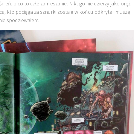
nień, o co to całe zamieszanie. Nikt go nie dzierży jako oręż,
ca, kto pociąga za sznurki zostaje w końcu odkryta i muszę
 nie spodziewałem.