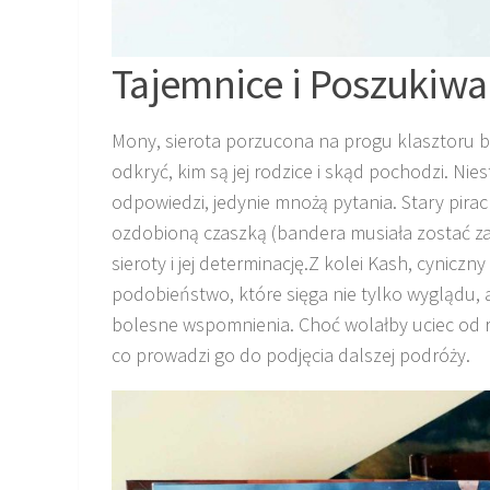
Tajemnice i Poszukiwa
Mony, sierota porzucona na progu klasztoru 
odkryć, kim są jej rodzice i skąd pochodzi. Nies
odpowiedzi, jedynie mnożą pytania. Stary pira
ozdobioną czaszką (bandera musiała zostać zat
sieroty i jej determinację.Z kolei Kash, cynicz
podobieństwo, które sięga nie tylko wyglądu, a
bolesne wspomnienia. Choć wolałby uciec od rz
co prowadzi go do podjęcia dalszej podróży.