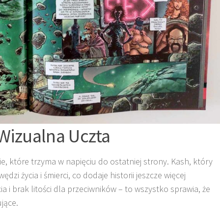
 Wizualna Uczta
e, które trzyma w napięciu do ostatniej strony. Kash, który
dzi życia i śmierci, co dodaje historii jeszcze więcej
 i brak litości dla przeciwników – to wszystko sprawia, że
jące.