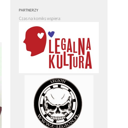
PARTNERZY
Czas na komiks wspiera: