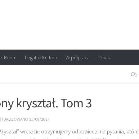
arvel, DC Comics, Image, newsy, konkursy. Wszystko o komiksach
ss Room
Legalna Kultura
Współpraca
O nas
ny kryształ. Tom 3
AKTUALIZOWANO
25/08/2024
Kryształ” wreszcie otrzymujemy odpowiedzi na pytania, które