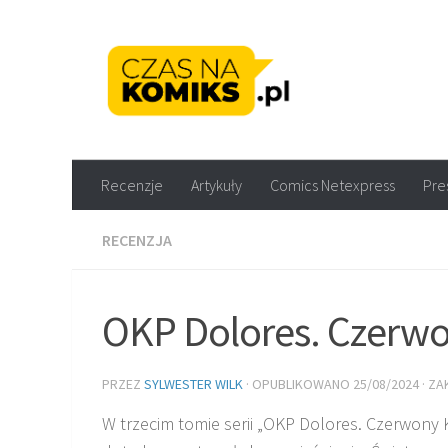
Skip to content
Recenzje komiksów M
Recenzje
Artykuły
Comics Netexpress
Pre
RECENZJA
OKP Dolores. Czerwo
PRZEZ
SYLWESTER WILK
· OPUBLIKOWANO
25/08/2024
· Z
W trzecim tomie serii „OKP Dolores. Czerwony 