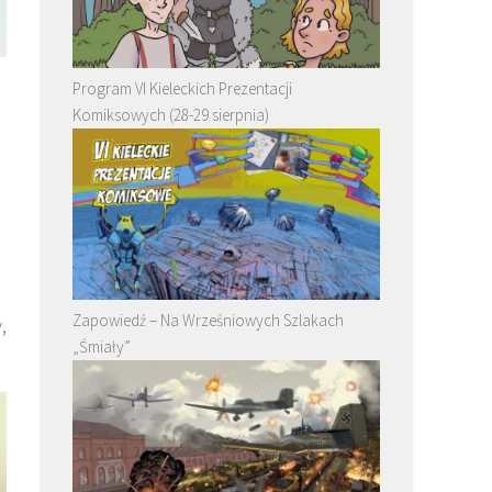
Program VI Kieleckich Prezentacji
Komiksowych (28-29 sierpnia)
Zapowiedź – Na Wrześniowych Szlakach
,
„Śmiały”