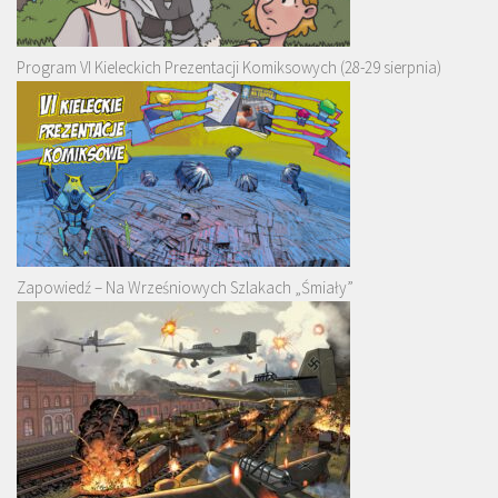
Program VI Kieleckich Prezentacji Komiksowych (28-29 sierpnia)
Zapowiedź – Na Wrześniowych Szlakach „Śmiały”