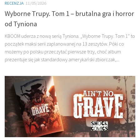
RECENZJA
11/05/2026
Wyborne Trupy. Tom 1 – brutalna gra i horror
od Tyniona
KBOOM uderza z nową serią Tyniona. „Wyborne Trupy. Tom 1” to
początek maksi serii zaplanowanej na 13 zeszytów. Póki co
możemy po polsku przeczytać pierwsze trzy, choć album
prezentuje się jak standardowy amerykański zbiorczak,...