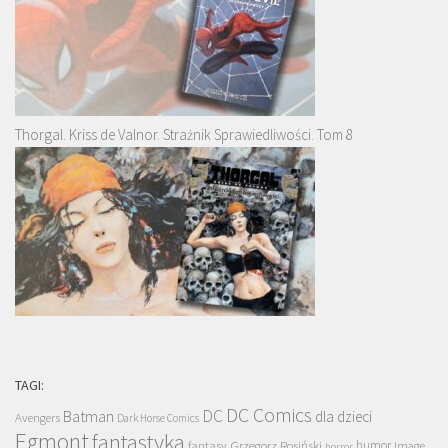
Thorgal. Kriss de Valnor. Strażnik Sprawiedliwości. Tom 8
TAGI:
DC Comics
DC
Batman
dla dzieci
Avengers
Dark Horse Comics
Egmont
fantastyka
Grzegorz Rosiński
humor
fantasy
Image
horror