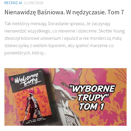
RECENZJA
11/06/2026
Nienawidzę Baśniowa. W nędzyczasie. Tom 7
Tak niektórzy miewają. Dorastanie sprawia, że zaczynają
nienawidzić wszystkiego, co niewinne i dziecinne. Skottie Young
stworzył kolorowe uniwersum i wpuścił w nie morderczą małą
dziewczynkę z wielkim toporem, aby spełnić marzenie co
poniektórych, którzy...