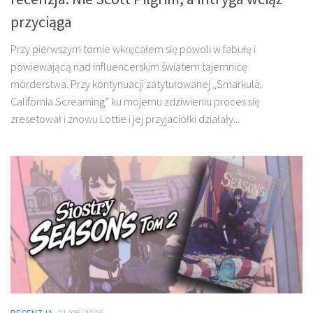
przyciąga
Przy pierwszym tomie wkręcałem się powoli w fabułę i
powiewającą nad influencerskim światem tajemnicę
morderstwa. Przy kontynuacji zatytułowanej „Smarkula.
California Screaming” ku mojemu zdziwieniu proces się
zresetował i znowu Lottie i jej przyjaciółki działały...