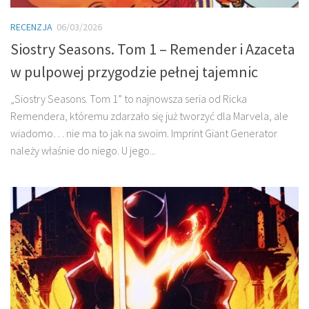
RECENZJA
06/03/2026
Siostry Seasons. Tom 1 – Remender i Azaceta
w pulpowej przygodzie pełnej tajemnic
„Siostry Seasons. Tom 1” to najnowsza seria od Ricka
Remendera, któremu zdarzało się już tworzyć dla Marvela, ale
wiadomo… nie ma to jak na swoim. Imprint Giant Generator
należy właśnie do niego. U jego...