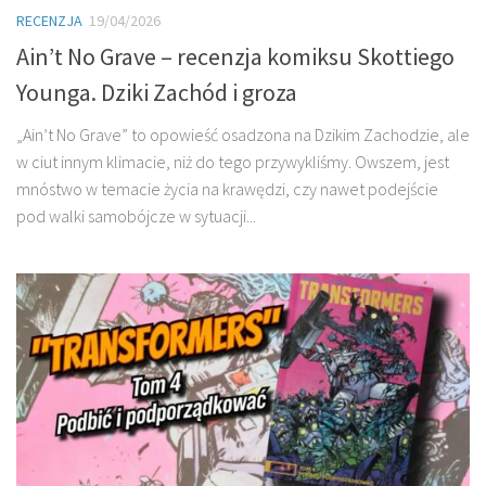
RECENZJA
19/04/2026
Ain’t No Grave – recenzja komiksu Skottiego
Younga. Dziki Zachód i groza
„Ain’t No Grave” to opowieść osadzona na Dzikim Zachodzie, ale
w ciut innym klimacie, niż do tego przywykliśmy. Owszem, jest
mnóstwo w temacie życia na krawędzi, czy nawet podejście
pod walki samobójcze w sytuacji...