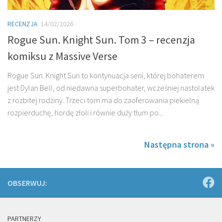
RECENZJA
14/02/2026
Rogue Sun. Knight Sun. Tom 3 – recenzja
komiksu z Massive Verse
Rogue Sun. Knight Sun to kontynuacja serii, której bohaterem
jest Dylan Bell, od niedawna superbohater, wcześniej nastolatek
z rozbitej rodziny. Trzeci tom ma do zaoferowania piekielną
rozpierduchę, hordę złoli i równie duży tłum po...
Następna strona »
OBSERWUJ:
PARTNERZY