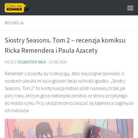
Skip to content
RECENZJA
Siostry Seasons. Tom 2 – recenzja komiksu
Ricka Remendera i Paula Azacety
PRZEZ
SYLWESTER WILK
·
21/06/2026
Remender z Azacetą się rozkręcają, albo zwyczajnie opowieść o
siostrach uleżała mi się w głowie i teraz wchodzi gładko. „Siostry
Seasons. Tom 2” to kontynuacja historii sióstr nazwanych tak jak
pory roku, którym grozi niebezpieczeństwo ze strony przybyłego
do miasta cyrku. Przy okazji może rozwiązać się tajemnica zaginięcia
ich rodziców.