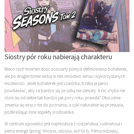
Siostry pór roku nabierają charakteru
Nieco raził mnie ten dość ociosany pomysł definiowania bohaterek,
ale po drugim tomie widzę w nim mnóstwo sensu i wykorzystanych
możliwości. Jeżeli bohaterek jest czwórka, trzeba je jakoś
poustawiać, aby za bardzo się ze sobą nie zlewały. A nic chyba nie
różni się od siebie tak bardzo jak pory roku, prawda? Otoczenie
zmienia się wręcz nie do poznania, a cykl naturalnie się przesuwa,
podkreślając inne aspekty środowiska.
W centrum opowieści jest najmłodsza z rodzeństwa, rudowłosa i
pełna energii Spring. Wiosna, wiosna, ach to ty. Pełna wdzięku,