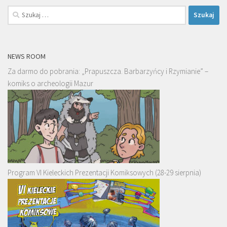
Szukaj:
NEWS ROOM
Za darmo do pobrania: „Prapuszcza. Barbarzyńcy i Rzymianie” –
komiks o archeologii Mazur
Program VI Kieleckich Prezentacji Komiksowych (28-29 sierpnia)