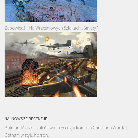
Zapowiedź – Na Wrześniowych Szlakach „Śmiały”
NAJNOWSZE RECENZJE
Batman. Miasto szaleństwa – recenzja komiksu Christiana Warda |
Gotham w stylu horroru