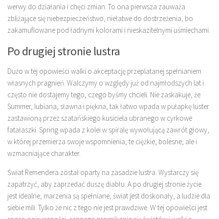
werwy do działania i chęci zmian. To ona pierwsza zauważa
zbliżające się niebezpieczeństwo, niełatwe do dostrzeżenia, bo
zakamuflowane pod ładnymi kolorami i nieskazitelnymi uśmiechami.
Po drugiej stronie lustra
Dużo w tej opowieści walki o akceptację przeplatanej spełnianiem
własnych pragnień. Walczymy o względy już od najmłodszych lat i
często nie dostajemy tego, czego byśmy chcieli. Nie zaskakuje, że
Summer, lubiana, sławna i piękna, tak łatwo wpada w pułapkę luster
zastawioną przez szatańskiego kusiciela ubranego w cyrkowe
fatałaszki. Spring wpada z kolei w spiralę wywołującą zawrót głowy,
w której przemierza swoje wspomnienia, te ciężkie, bolesne, ale i
wzmacniające charakter.
Świat Remendera został oparty na zasadzie lustra. Wystarczy się
zapatrzyć, aby zaprzedać duszę diabłu. A po drugiej stronie życie
jest idealne, marzenia są spełniane, świat jest doskonały, a ludzie dla
siebie mili. Tylko że nic z tego nie jest prawdziwe. W tej opowieści jest