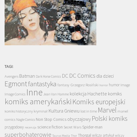
TAGI:
DC Comics
DC
Batman
dla dzieci
Avengers
Dark Horse Comics
Egmont
fantastyka
Grzegorz Rosiński
humor
fantasy
Image
horror
Inne
kolekcja Hachette
komiks
Image Comics
Jean Van Hamme
komiks amerykański
Komiks europejski
Marvel
Kultura Gniewu
komiks historyczny
kryminał
lost in time
marvel
Polski komiks
obyczajowy
Non Stop Comics
comics
Nagle Comics
science fiction
Spider-man
przygodowy
Secret Wars
recenzja
superbohaterowie
Thorgal
wilczy artykuł
wilczy
Taurus Media
Thor