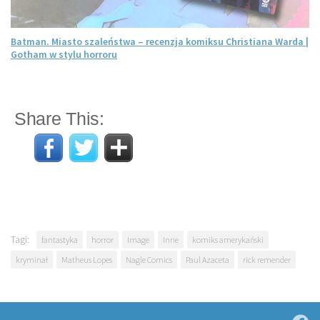
Batman. Miasto szaleństwa – recenzja komiksu Christiana Warda |
Gotham w stylu horroru
Share This:
Tagi:
fantastyka
horror
Image
Inne
komiks amerykański
kryminał
Matheus Lopes
Nagle Comics
Paul Azaceta
rick remender