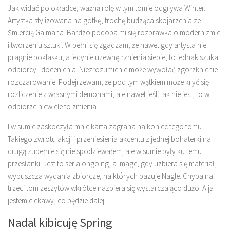
Jak widać po okładce, ważną rolę w tym tomie odgrywa Winter.
Artystka stylizowana na gotkę, trochę budząca skojarzenia ze
Śmiercią Gaimana. Bardzo podoba mi się rozprawka o modernizmie
i tworzeniu sztuki. W pełni się zgadzam, że nawet gdy artysta nie
pragnie poklasku, a jedynie uzewnętrznienia siebie, to jednak szuka
odbiorcy i docenienia. Niezrozumienie może wywołać zgorzknienie i
rozczarowanie. Podejrzewam, że pod tym wątkiem może kryć się
rozliczenie z własnymi demonami, ale nawet jeśli tak nie jest, to w
odbiorze niewiele to zmienia.
I w sumie zaskoczyła mnie karta zagrana na koniec tego tomu.
Takiego zwrotu akcji i przeniesienia akcentu z jednej bohaterki na
drugą zupełnie się nie spodziewałem, ale w sumie były ku temu
przesłanki. Jest to seria ongoing, a Image, gdy uzbiera się materiał,
wypuszcza wydania zbiorcze, na których bazuje Nagle. Chyba na
trzeci tom zeszytów wkrótce nazbiera się wystarczająco dużo. A ja
jestem ciekawy, co będzie dalej.
Nadal kibicuję Spring