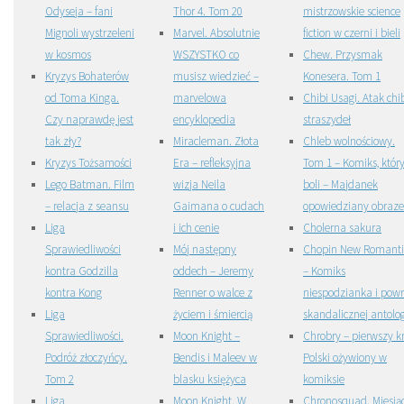
Odyseja – fani
Thor 4. Tom 20
mistrzowskie science
Mignoli wystrzeleni
Marvel. Absolutnie
fiction w czerni i bieli
w kosmos
WSZYSTKO co
Chew. Przysmak
Kryzys Bohaterów
musisz wiedzieć –
Konesera. Tom 1
od Toma Kinga.
marvelowa
Chibi Usagi. Atak chi
Czy naprawdę jest
encyklopedia
straszydeł
tak zły?
Miracleman. Złota
Chleb wolnościowy.
Kryzys Tożsamości
Era – refleksyjna
Tom 1 – Komiks, któr
Lego Batman. Film
wizja Neila
boli – Majdanek
– relacja z seansu
Gaimana o cudach
opowiedziany obraz
Liga
i ich cenie
Cholerna sakura
Sprawiedliwości
Mój następny
Chopin New Romanti
kontra Godzilla
oddech – Jeremy
– Komiks
kontra Kong
Renner o walce z
niespodzianka i powr
Liga
życiem i śmiercią
skandalicznej antolog
Sprawiedliwości.
Moon Knight –
Chrobry – pierwszy kr
Podróż złoczyńcy.
Bendis i Maleev w
Polski ożywiony w
Tom 2
blasku księżyca
komiksie
Liga
Moon Knight. W
Chronosquad. Miesią