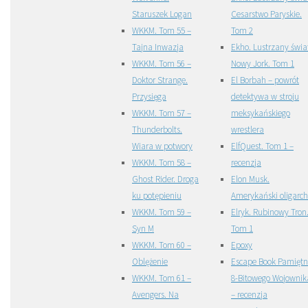
Staruszek Logan
Cesarstwo Paryskie.
WKKM. Tom 55 –
Tom 2
Tajna Inwazja
Ekho. Lustrzany świa
WKKM. Tom 56 –
Nowy Jork. Tom 1
Doktor Strange.
El Borbah – powrót
Przysięga
detektywa w stroju
WKKM. Tom 57 –
meksykańskiego
Thunderbolts.
wrestlera
Wiara w potwory
ElfQuest. Tom 1 –
WKKM. Tom 58 –
recenzja
Ghost Rider. Droga
Elon Musk.
ku potępieniu
Amerykański oligarc
WKKM. Tom 59 –
Elryk. Rubinowy Tron
Syn M
Tom 1
WKKM. Tom 60 –
Epoxy
Oblężenie
Escape Book Pamiętn
WKKM. Tom 61 –
8-Bitowego Wojownik
Avengers. Na
– recenzja