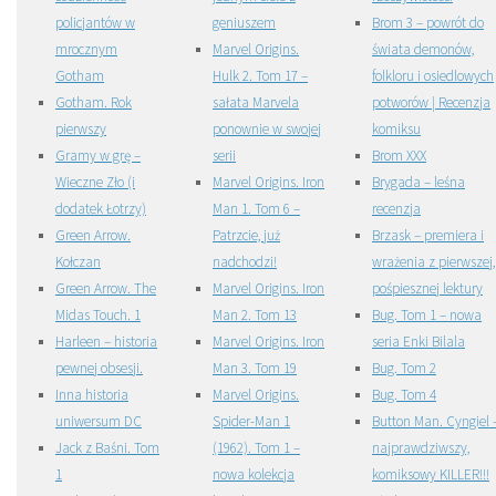
policjantów w
geniuszem
Brom 3 – powrót do
mrocznym
Marvel Origins.
świata demonów,
Gotham
Hulk 2. Tom 17 –
folkloru i osiedlowych
Gotham. Rok
sałata Marvela
potworów | Recenzja
pierwszy
ponownie w swojej
komiksu
Gramy w grę –
serii
Brom XXX
Wieczne Zło (i
Marvel Origins. Iron
Brygada – leśna
dodatek Łotrzy)
Man 1. Tom 6 –
recenzja
Green Arrow.
Patrzcie, już
Brzask – premiera i
Kołczan
nadchodzi!
wrażenia z pierwszej,
Green Arrow. The
Marvel Origins. Iron
pośpiesznej lektury
Midas Touch. 1
Man 2. Tom 13
Bug. Tom 1 – nowa
Harleen – historia
Marvel Origins. Iron
seria Enki Bilala
pewnej obsesji.
Man 3. Tom 19
Bug. Tom 2
Inna historia
Marvel Origins.
Bug. Tom 4
uniwersum DC
Spider-Man 1
Button Man. Cyngiel 
Jack z Baśni. Tom
(1962). Tom 1 –
najprawdziwszy,
1
nowa kolekcja
komiksowy KILLER!!!