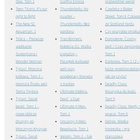
Sów. Tom 1
Gartha Ennisa
przewrotnej wersji
Teen Titans. It’s our
Thunderbolts. No
Czwórka z Baker
right to fight
quarter –
Street. Tom 6 Człowi
The New 52.
Thunderbolts. Bez
ze Scotland Yardu
Aquaman. 1
pardonu
Czy wszystko smakuj
Trójca – Pierwsze
Transformers.
Dampierre. Czarny
spotkanie
Kolekcja G1. Walka
świt / Czas zwycięstw
Supermana i
o władzę –
Tom 1
Wonder Woman
Początek kultowej
Darkness. Tom 1 i 2 –
Tytani. Mroczna
serii przy
hicior przedsprzedaży
królowa. Tom 3 –
współpracy Marvela
jak się czyta?
recenzja finału serii
z Hasbro
Deadly Class.
Toma Taylora
Ultimate Elektra.
Maszynka do kości.
Tytani. Świat
Devil`s Due
Tom 9
bestii. Tom 1 –
Ultimate X-Men.
Deadly Class. Nigdy 
nowe oblicze
Tom 1
wracaj. Tom 8
drużyny po
Uncanny X-Men.
Delisie. Wielka
Mrocznym Kryzysie
Rewolucja. Tom 1
imprezka – gra
Tytani. Świat
Venom. Tom 2 – tak
planszowa