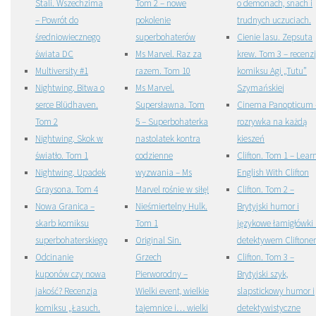
Stali. Wszechzima
Tom 2 – nowe
o demonach, snach i
– Powrót do
pokolenie
trudnych uczuciach.
średniowiecznego
superbohaterów
Cienie lasu. Zepsuta
świata DC
Ms Marvel. Raz za
krew. Tom 3 – recenz
Multiversity #1
razem. Tom 10
komiksu Agi „Tutu”
Nightwing. Bitwa o
Ms Marvel.
Szymańskiej
serce Blüdhaven.
Supersławna. Tom
Cinema Panopticum 
Tom 2
5 – Superbohaterka
rozrywka na każdą
Nightwing. Skok w
nastolatek kontra
kieszeń
światło. Tom 1
codzienne
Clifton. Tom 1 – Lear
Nightwing. Upadek
wyzwania – Ms
English With Clifton
Graysona. Tom 4
Marvel rośnie w siłę!
Clifton. Tom 2 –
Nowa Granica –
Nieśmiertelny Hulk.
Brytyjski humor i
skarb komiksu
Tom 1
językowe łamigłówki 
superbohaterskiego
Original Sin.
detektywem Clifton
Odcinanie
Grzech
Clifton. Tom 3 –
kuponów czy nowa
Pierworodny –
Brytyjski szyk,
jakość? Recenzja
Wielki event, wielkie
slapstickowy humor i
komiksu „Łasuch.
tajemnice i… wielki
detektywistyczne