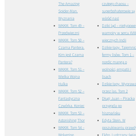
The Amazing
czułego chaosu –
Spider-Man.
superbohaterowie są
Wyznania
wśród nas!
WKKM. Tom 49 –
Dziki ląd – nietypowe
Przedwieczni
wampiry w sercu XVIII
WKKM. Tom 50 –
wiecznych Indii
Czarna Pantera.
Dzikie łapy. Tajemni
Kim jest Czarna
fermy lisów. Tom 1 –
Pantera?
nordic manga o
WKKM. Tom 51 –
wolności, empatii i
Wielka Wojna
lisach
Hulka
Dzikie łapy. Wypraw
WKKM. Tom 52 –
przez las. Tom 2
Fantastyczna
Długi Juan – Piracka
Czwórka. Koniec
przygoda po
WKKM. Tom 53 –
hiszpańsku
Astonishing Thor
Edyta Stein. W
WKKM. Tom 54 –
poszukiwaniu prawd
Wolverine.
Ekho. Lustrzany świa