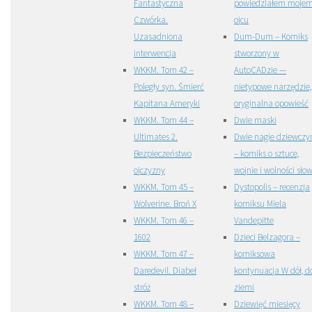
Fantastyczna
powiedziałem moje
Czwórka.
ojcu
Uzasadniona
Dum-Dum – Komiks
interwencja
stworzony w
WKKM. Tom 42 –
AutoCADzie —
Poległy syn. Śmierć
nietypowe narzędzie,
Kapitana Ameryki
oryginalna opowieść
WKKM. Tom 44 –
Dwie maski
Ultimates 2.
Dwie nagie dziewczy
Bezpieczeństwo
– komiks o sztuce,
ojczyzny
wojnie i wolności sło
WKKM. Tom 45 –
Dystopolis – recenzja
Wolverine. Broń X
komiksu Miela
WKKM. Tom 46 –
Vandepitte
1602
Dzieci Belzagora –
WKKM. Tom 47 –
komiksowa
Daredevil. Diabeł
kontynuacja W dół, d
stróż
ziemi
WKKM. Tom 48 –
Dziewięć miesięcy