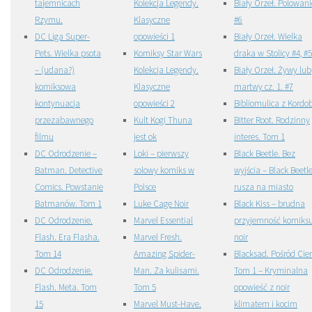
tajemnicach
Kolekcja Legendy.
Biały Orzeł. Polowani
Rzymu.
Klasyczne
#6
DC Liga Super-
opowieści 1
Biały Orzeł. Wielka
Pets. Wielka psota
Komiksy Star Wars
draka w Stolicy #4, #5
– (udana?)
Kolekcja Legendy.
Biały Orzeł. Żywy lub
komiksowa
Klasyczne
martwy cz. 1. #7
kontynuacja
opowieści 2
Bibliomulica z Kordo
przezabawnego
Kult Kogi Thuna
Bitter Root. Rodzinny
filmu
jest ok
interes. Tom 1
DC Odrodzenie –
Loki – pierwszy
Black Beetle. Bez
Batman. Detective
solowy komiks w
wyjścia – Black Beetl
Comics. Powstanie
Polsce
rusza na miasto
Batmanów. Tom 1
Luke Cage Noir
Black Kiss – brudna
DC Odrodzenie.
Marvel Essential
przyjemność komiks
Flash. Era Flasha.
Marvel Fresh.
noir
Tom 14
Amazing Spider-
Blacksad. Pośród Cien
DC Odrodzenie.
Man. Za kulisami.
Tom 1 – Kryminalna
Flash. Meta. Tom
Tom 5
opowieść z noir
15
Marvel Must-Have.
klimatem i kocim