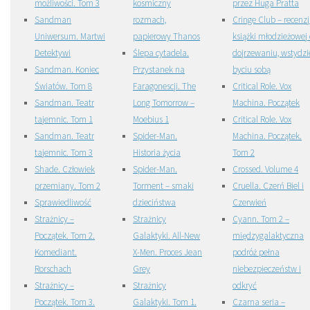
możliwości. Tom 3
kosmiczny
przez Huga Pratta
Sandman
rozmach,
Cringe Club – recenz
Uniwersum. Martwi
papierowy Thanos
książki młodzieżowej 
Detektywi
Ślepa cytadela.
dojrzewaniu, wstydzie
Sandman. Koniec
Przystanek na
byciu sobą
Światów. Tom 8
Faragonescji. The
Critical Role. Vox
Sandman. Teatr
Long Tomorrow –
Machina. Początek
tajemnic. Tom 1
Moebius 1
Critical Role. Vox
Sandman. Teatr
Spider-Man.
Machina. Początek.
tajemnic. Tom 3
Historia życia
Tom 2
Shade. Człowiek
Spider-Man.
Crossed. Volume 4
przemiany. Tom 2
Torment – smaki
Cruella. Czerń Biel i
Sprawiedliwość
dzieciństwa
Czerwień
Strażnicy –
Strażnicy
Cyann. Tom 2 –
Początek. Tom 2.
Galaktyki. All-New
międzygalaktyczna
Komediant.
X-Men. Proces Jean
podróż pełna
Rorschach
Grey
niebezpieczeństw i
Strażnicy –
Strażnicy
odkryć
Początek. Tom 3.
Galaktyki. Tom 1.
Czarna seria –