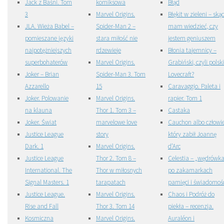
Jack z Baśni. Tom
komiksowa
Błąd
3
Marvel Origins.
Błękit w zieleni – ską
JLA. Wieża Babel –
Spider-Man 2 –
mam wiedzieć, czy
pomieszane języki
stara miłość nie
jestem geniuszem
najpotężniejszych
rdzewieje
Błonia tajemnicy –
superbohaterów
Marvel Origins.
Grabiński, czyli polski
Joker – Brian
Spider-Man 3. Tom
Lovecraft?
Azzarello
15
Caravaggio. Paleta i
Joker. Polowanie
Marvel Origins.
rapier. Tom 1
na klauna
Thor 1. Tom 3 –
Castaka
Joker. Świat
marvelowe love
Cauchon albo człowi
Justice League
story
który zabił Joannę
Dark. 1
Marvel Origins.
d’Arc
Justice League
Thor 2. Tom 8 –
Celestia – „wędrówk
International. The
Thor w miłosnych
po zakamarkach
Signal Masters. 1
tarapatach
pamięci i świadomośc
Justice League.
Marvel Origins.
Chaos i Podróż do
Rise and Fall
Thor 3. Tom 14
piekła – recenzja.
Kosmiczna
Marvel Origins.
Auraléon i