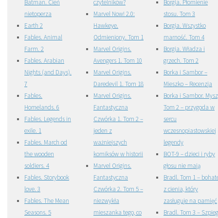
Batman. Cień
czytelników?
Borgia. Płomienie
nietoperza
Marvel Now! 2.0:
stosu. Tom 3
Earth 2
Hawkeye.
Borgia. Wszystko
Fables. Animal
Odmieniony. Tom 1
marność. Tom 4
Farm. 2
Marvel Origins.
Borgia. Władza i
Fables. Arabian
Avengers 1. Tom 10
grzech. Tom 2
Nights (and Days).
Marvel Origins.
Borka i Sambor –
7
Daredevil 1. Tom 18
Mieszko – Recenzja
Fables.
Marvel Origins.
Borka i Sambor. Mysz
Homelands. 6
Fantastyczna
Tom 2 – przygoda w
Fables. Legends in
Czwórka 1. Tom 2 –
sercu
exile. 1
jeden z
wczesnopiastowskiej
Fables. March od
ważniejszych
legendy
the wooden
komiksów w historii
BOT-9 – dzieci i ryby
soldiers. 4
Marvel Origins.
głosu nie mają
Fables. Storybook
Fantastyczna
Bradl. Tom 1 – bohat
love. 3
Czwórka 2. Tom 5 –
z cienia, który
Fables. The Mean
niezwykła
zasługuje na pamięć
Seasons. 5
mieszanka tego, co
Bradl. Tom 3 – Szpieg