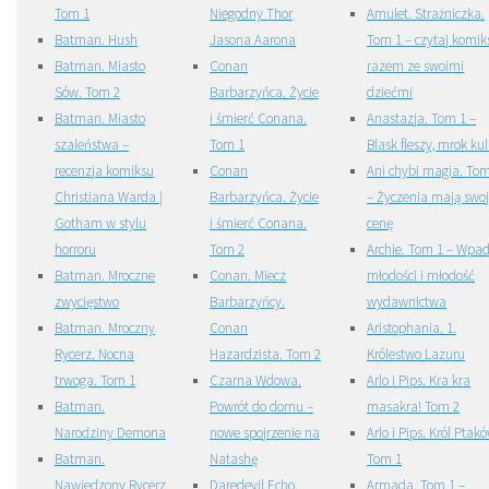
Tom 1
Niegodny Thor
Amulet. Strażniczka.
Batman. Hush
Jasona Aarona
Tom 1 – czytaj komik
Batman. Miasto
Conan
razem ze swoimi
Sów. Tom 2
Barbarzyńca. Życie
dziećmi
Batman. Miasto
i śmierć Conana.
Anastazja. Tom 1 –
szaleństwa –
Tom 1
Blask fleszy, mrok kul
recenzja komiksu
Conan
Ani chybi magia. Tom
Christiana Warda |
Barbarzyńca. Życie
– Życzenia mają swo
Gotham w stylu
i śmierć Conana.
cenę
horroru
Tom 2
Archie. Tom 1 – Wpad
Batman. Mroczne
Conan. Miecz
młodości i młodość
zwycięstwo
Barbarzyńcy.
wydawnictwa
Batman. Mroczny
Conan
Aristophania. 1.
Rycerz. Nocna
Hazardzista. Tom 2
Królestwo Lazuru
trwoga. Tom 1
Czarna Wdowa.
Arlo i Pips. Kra kra
Batman.
Powrót do domu –
masakra! Tom 2
Narodziny Demona
nowe spojrzenie na
Arlo i Pips. Król Ptak
Batman.
Natashę
Tom 1
Nawiedzony Rycerz
Daredevil Echo.
Armada. Tom 1 –