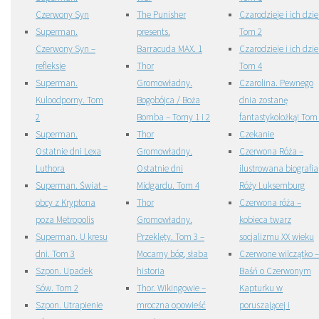
Czerwony Syn
The Punisher
Czarodzieje i ich dzie
Superman.
presents.
Tom 2
Czerwony Syn –
Barracuda MAX. 1
Czarodzieje i ich dzie
refleksje
Thor
Tom 4
Superman.
Gromowładny.
Czarolina. Pewnego
Kuloodporny. Tom
Bogobójca / Boża
dnia zostanę
2
Bomba – Tomy 1 i 2
fantastykolożką! Tom
Superman.
Thor
Czekanie
Ostatnie dni Lexa
Gromowładny.
Czerwona Róża –
Luthora
Ostatnie dni
ilustrowana biografia
Superman. Świat –
Midgardu. Tom 4
Róży Luksemburg
obcy z Kryptona
Thor
Czerwona róża –
poza Metropolis
Gromowładny.
kobieca twarz
Superman. U kresu
Przeklęty. Tom 3 –
socjalizmu XX wieku
dni. Tom 3
Mocarny bóg, słaba
Czerwone wilczątko –
Szpon. Upadek
historia
Baśń o Czerwonym
Sów. Tom 2
Thor. Wikingowie –
Kapturku w
Szpon. Utrapienie
mroczna opowieść
poruszającej i