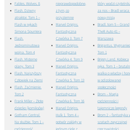
Fables. Wolves. 8
nieprawdopodobne,
który wodzi czytelnik
Flash. Dziwny
z tym, co
za nos – Bradl wraca
atraktor. Tom 1 –
przyziemne
nową misją
Flash w rękach
Marvel Origins.
Bradl. tom 5 – Grand
Simona Spurriera
Fantastyczna
Theft Auto 41 –
Flash.
Czwórka 3. Tom 7
Warszawa
Jednominutowa
Marvel Origins.
Brigantus. Wygnaniec
wojna. Tom 4
Fantastyczna
Tom 1
Flash. Misterne
Czwórka 4. Tom 9
Briggs Land. Kobieca
plany. Tom 3
Marvel Origins.
ręka. Tom 1 – brutal
Flash. Najszybszy
Fantastyczna
walka o władzę i hon
Człowiek na Ziemi
Czwórka 5. Tom 13
w odizolowanej
Flash. Zaćmienie.
Marvel Origins.
społeczności
Tom 2
Fantastyczna
Brom – Magia
Frank Miller – Złote
Czwórka 6. Tom 16
codzienności i
dziecko (komiksów)
Marvel Origins.
tajemnicze legendy
Gotham Central.
Hulk 1. Tom 4 –
Brom 2 – fantastyka 
Na służbie. Tom 1 –
potwór zaklęty w
szatach zwyczajnej
codzienność
jednym ciele z
rzeczywistości