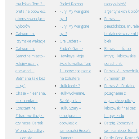
ma lekko. Tom 2 –
Rocket Racoon
rzeczywistość
brutalna opowieść
Fury. My war gone
argentyńskich kibicó
o konsekwencjach
by. 1
Barras II –
wyborów
Fury. My war gone
pseudokibice, murale 
Catwoman.
by. 2
brutalność w czerni i
Rzymskie wakacje
Gra Endera –
bieli
Catwoman.
Ender’s Game
Barras III – futbol,
Samotne miasto –
Hawkeye. Moje
intrygi i kibicowskie
kolejny udany
życie to walka. Tom
porachunki
elseworld…
1 – nowe spojrzenie
Barras IV – zawodnik
Batmana (ale bez
na bohatera
numerem 10
niego)
Hulk koniec?
Barras V – Brutalne
Chase – nieznana,
Hulk-Wolverine.
pożegnanie z
niedoceniana
Sześć godzin
argentyńską ulicą –
Constantine.
Hulk. Szary –
kibicowski finał bez
Zdradliwe iluzje –
emocjonalna
happy endu
czy raczej Bartek
opowieść o
Batpig. Zobaczyła
Wrona. Zdradliwy
samotności Bruce’a
świnka niebo. Tom 1
iluzjonista
Bannera
Battle Code. Ragnarö