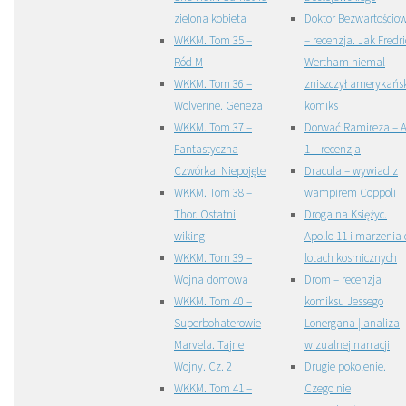
zielona kobieta
Doktor Bezwartościo
WKKM. Tom 35 –
– recenzja. Jak Fredri
Ród M
Wertham niemal
WKKM. Tom 36 –
zniszczył amerykańs
Wolverine. Geneza
komiks
WKKM. Tom 37 –
Dorwać Ramireza – A
Fantastyczna
1 – recenzja
Czwórka. Niepojęte
Dracula – wywiad z
WKKM. Tom 38 –
wampirem Coppoli
Thor. Ostatni
Droga na Księżyc.
wiking
Apollo 11 i marzenia 
WKKM. Tom 39 –
lotach kosmicznych
Wojna domowa
Drom – recenzja
WKKM. Tom 40 –
komiksu Jessego
Superbohaterowie
Lonergana | analiza
Marvela. Tajne
wizualnej narracji
Wojny. Cz. 2
Drugie pokolenie.
WKKM. Tom 41 –
Czego nie