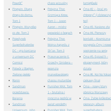
Powrót”
chaos wizualny
łamigłówki
Pingwin. Długa
Potężna Thor.
Ćma #2 – „brać go,
droga do domu.
Grzmiąca Krew.
chłopcy!” (i dziewczy
Tom 1
Tom 1 – Jason
też)
Pingwin. Wszystko
Aaron – mistrz
Ćma #3. Nasiono zła
co złe. Tom 2
opowieści o bogach
Ćma #4. Pierwszy
Pojedynek
Potężna Thor.
kontakt – Kosmiczna
Superbohaterów
Wojna Asgardu z
przygoda Ćmy i now
DC – gra karciana
Sh’iar. Tom 3
spojrzenie na serię
z uniwersum DC
Przeznaczenie X.
Ćma #5. Epizod 9 –
Comics!
Grzechy Sinistera –
eksperyment, który
Potwór z Bagien.
recenzja
działa
Zielone piekło
marvelowskiego
Ćma #6. Koi No Yokan
Ronin
chaosu mutantów
ciekawy finał
Sandman
Punisher MAX. Tom
Ćma – nowy/stary
przedstawia.
1 – brutalna i
obrońca Warszawy
Bajania
mroczna podróż w
Ćma. Żabie królestwo
Sandman
świat vendetty
pierwszy album
Uniwersum. John
Punisher MAX. Tom
superbohatera