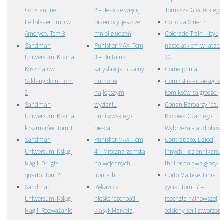
Constantine.
2 – Jeszcze więcej
Tomasza Grodeckieg
Hellblazer. Trup w
przemocy, jeszcze
Co to za Smerf?
Ameryce. Tom 3
mniej złudzeń
Colorado Train – być
Sandman
Punisher MAX. Tom
nastolatkiem w latac
Uniwersum. Kraina
3 – Brutalna
90.
Koszmarów.
satysfakcja i czarny
Come prima
Szklany dom. Tom
humor w
ComicsFix – dziesiątk
2
najlepszym
komiksów za grosze!
Sandman
wydaniu
Conan Barbarzyńca.
Uniwersum. Kraina
Ennisowskiego
Królowa Czarnego
koszmarów. Tom 1
piekła
Wybrzeża – audiobo
Sandman
Punisher MAX. Tom
Contrapaso. Dzieci
Uniwersum. Księgi
4 – Mroczna zemsta
innych – dziennikarsk
Magii. Drugie
na wojennych
thriller na dwa głosy
quarto. Tom 2
frontach
Corto Maltese. Linia
Sandman
Rękawica
życia. Tom 17 –
Uniwersum. Księgi
nieskończoności –
recenzja najnowszej
Magii. Rozważanie
klasyk Marvela,
odsłony serii stworzo