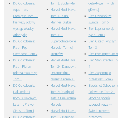
DC Odrodzenie:
Tom 1. Spider-Men
detektywem w roli
Aquaman.
Marvel Must-Have.
głównej
Utonięcie. Tom 1 –
Tom 10. Sub-
Bler. Człowiek ze
Pierwszy solowy
Mariner. Głębia
światła. Tom 5
występ Władcy
Marvel Must-Have.
Bler. Lepsza wersja
Atlantydy
Tom 19 –
życia. Tom 1
DC Odrodzenie:
Superbohaterowie
Bler. Ostatni wyczyn.
Flash. Pęd
Marvela. Turniej
Tom 3
Ciemności. Tom 2
Mistrzów
Bler. Psie imperium #
DC Odrodzenie:
Marvel Must-Have.
Bler. Stan strachu. T
Flash. Piorun
Tom 24: Daredevil.
4
uderza dwa razy.
Ostatnie dni –
Bler. Zapomnij o
Tom 1
recenzja komiksu
przeszłości. Tom 2
DC Odrodzenie:
Marvel Must-Have.
Bloodshot Odrodzeni
Hal Jordan i
Tom 2: Deadpool
Polowanie. Tom 2 –
Korpus Zielonych
zabija Uniwersum
Mroczna podróż
Latarni. Prawo
Marvela
superżołnierza w
Sinestro. Tom 1
Marvel Must-Have.
świecie pełnym
DC Odrodzenie:
Tom 5 – Daredevil.
przemocy i