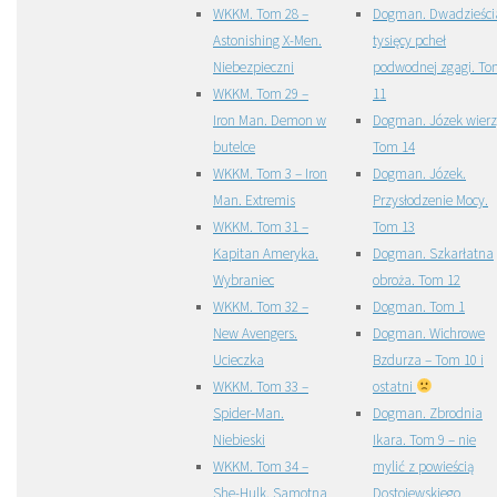
WKKM. Tom 28 –
Dogman. Dwadzieści
Astonishing X-Men.
tysięcy pcheł
Niebezpieczni
podwodnej zgagi. T
WKKM. Tom 29 –
11
Iron Man. Demon w
Dogman. Józek wierz
butelce
Tom 14
WKKM. Tom 3 – Iron
Dogman. Józek.
Man. Extremis
Przysłodzenie Mocy.
WKKM. Tom 31 –
Tom 13
Kapitan Ameryka.
Dogman. Szkarłatna
Wybraniec
obroża. Tom 12
WKKM. Tom 32 –
Dogman. Tom 1
New Avengers.
Dogman. Wichrowe
Ucieczka
Bzdurza – Tom 10 i
WKKM. Tom 33 –
ostatni
Spider-Man.
Dogman. Zbrodnia
Niebieski
Ikara. Tom 9 – nie
WKKM. Tom 34 –
mylić z powieścią
She-Hulk. Samotna
Dostojewskiego