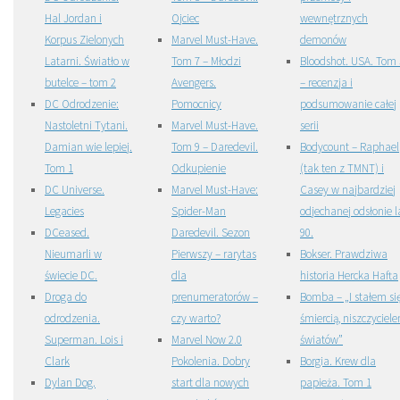
Hal Jordan i
Ojciec
wewnętrznych
Korpus Zielonych
Marvel Must-Have.
demonów
Latarni. Światło w
Tom 7 – Młodzi
Bloodshot. USA. Tom 
butelce – tom 2
Avengers.
– recenzja i
DC Odrodzenie:
Pomocnicy
podsumowanie całej
Nastoletni Tytani.
Marvel Must-Have.
serii
Damian wie lepiej.
Tom 9 – Daredevil.
Bodycount – Raphael
Tom 1
Odkupienie
(tak ten z TMNT) i
DC Universe.
Marvel Must-Have:
Casey w najbardziej
Legacies
Spider-Man
odjechanej odsłonie l
DCeased.
Daredevil. Sezon
90.
Nieumarli w
Pierwszy – rarytas
Bokser. Prawdziwa
świecie DC.
dla
historia Hercka Hafta
Droga do
prenumeratorów –
Bomba – „I stałem si
odrodzenia.
czy warto?
śmiercią, niszczyciel
Superman. Lois i
Marvel Now 2.0
światów”
Clark
Pokolenia. Dobry
Borgia. Krew dla
Dylan Dog.
start dla nowych
papieża. Tom 1