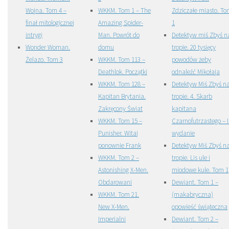
Wojna. Tom 4 –
WKKM. Tom 1 – The
Zdziczałe miasto. T
finał mitologicznej
Amazing Spider-
1
intrygi
Man. Powrót do
Detektyw miś Zbyś n
Wonder Woman.
domu
tropie. 20 tysięcy
Żelazo. Tom 3
WKKM. Tom 113 –
powodów żeby
Deathlok. Początki
odnaleźć Mikołaja
WKKM. Tom 128 –
Detektyw Miś Zbyś n
Kapitan Brytania.
tropie. 4. Skarb
Zakręcony Świat
kapitana
WKKM. Tom 15 –
Czarnofutrzastego – I
Punisher. Witaj
wydanie
ponownie Frank
Detektyw Miś Zbyś n
WKKM. Tom 2 –
tropie. Lis ule i
Astonishing X-Men.
miodowe kule. Tom 1
Obdarowani
Dewiant. Tom 1 –
WKKM. Tom 21.
(makabryczna)
New X-Men.
opowieść świąteczna
Imperialni
Dewiant. Tom 2 –