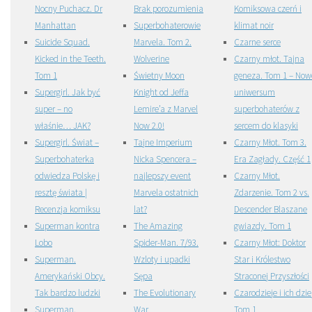
Nocny Puchacz. Dr
Brak porozumienia
Komiksowa czerń i
Manhattan
Superbohaterowie
klimat noir
Suicide Squad.
Marvela. Tom 2.
Czarne serce
Kicked in the Teeth.
Wolverine
Czarny młot. Tajna
Tom 1
Świetny Moon
geneza. Tom 1 – Now
Supergirl. Jak być
Knight od Jeffa
uniwersum
super – no
Lemire’a z Marvel
superbohaterów z
właśnie… JAK?
Now 2.0!
sercem do klasyki
Supergirl. Świat –
Tajne Imperium
Czarny Młot. Tom 3.
Superbohaterka
Nicka Spencera –
Era Zagłady. Część 1
odwiedza Polskę i
najlepszy event
Czarny Młot.
resztę świata |
Marvela ostatnich
Zdarzenie. Tom 2 vs.
Recenzja komiksu
lat?
Descender Blaszane
Superman kontra
The Amazing
gwiazdy. Tom 1
Lobo
Spider-Man. 7/93.
Czarny Młot: Doktor
Superman.
Wzloty i upadki
Star i Królestwo
Amerykański Obcy.
Sępa
Straconej Przyszłości
Tak bardzo ludzki
The Evolutionary
Czarodzieje i ich dzie
Superman.
War
Tom 1