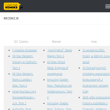
Skip to content
RECENZJE
DC Comics
Marvel
Inne
7 przeciw chaosowi
„Hail Hydra!” Steve
11 września 2001.
All Star Western.
Rogers Tom 1
Dzień, w którym runą
Spluwy w Gotham.
All New Ghost
świat
Tom 1
Rider. Engines of
13 fantastycznych.
All Star Western.
venegeance
Antologia opowiadań
Wojna Lordów i
Amazing Spider-
konkursowych z
Sów. Tom 2
Man. Preludium do
ilustracjami Jerzego
Amerykańska Liga
Spiderversum. Tom
Ozgi
Sprawiedliwości –
2
1629 albo przerażają
JLA. Tom 1
Amazing Spider-
historia rozbitków z
Authority. Krąg.
Man. Ścigany. Tom
Dżakarty. Aptekarz