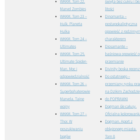
WKKM. Tom 22.
święta bez cukru i be
Marvel Zombies
litości
WKKM. Tom 23 –
Dinomanta –
Hulk. Planeta
postapokaliptyczna
Hulka
opowieść z rodzimy
WKKM. Tom 24 –
charakterem
Ultimates
Diosamante –
WKKM. Tom 25.
baśniowa opowieść o
Ultimate Spider-
przemianie
Man. Moc i
Divinity boska recenz
odpowiedzialność
Do ostatniego –
WKKM. Tom 26 –
przemiany rynku pra
Superbohaterowie
na Dzikim Zachodzie
Marvela. Tajne
do POPRAWKI
wojny
Dogman śle całusy.
WKKM. Tom 27 –
Oficjalna kolorowank
Thor. W
Dogman. Aport z
poszukiwaniu
oblężonego miasta.
bogów
Tom 8