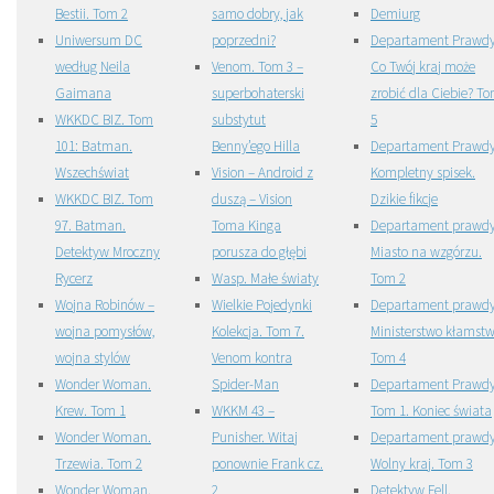
Bestii. Tom 2
samo dobry, jak
Demiurg
Uniwersum DC
poprzedni?
Departament Prawdy
według Neila
Venom. Tom 3 –
Co Twój kraj może
Gaimana
superbohaterski
zrobić dla Ciebie? T
WKKDC BIZ. Tom
substytut
5
101: Batman.
Benny’ego Hilla
Departament Prawdy
Wszechświat
Vision – Android z
Kompletny spisek.
WKKDC BIZ. Tom
duszą – Vision
Dzikie fikcje
97. Batman.
Toma Kinga
Departament prawdy
Detektyw Mroczny
porusza do głębi
Miasto na wzgórzu.
Rycerz
Wasp. Małe światy
Tom 2
Wojna Robinów –
Wielkie Pojedynki
Departament prawdy
wojna pomysłów,
Kolekcja. Tom 7.
Ministerstwo kłamstw
wojna stylów
Venom kontra
Tom 4
Wonder Woman.
Spider-Man
Departament Prawdy
Krew. Tom 1
WKKM 43 –
Tom 1. Koniec świata
Wonder Woman.
Punisher. Witaj
Departament prawdy
Trzewia. Tom 2
ponownie Frank cz.
Wolny kraj. Tom 3
Wonder Woman.
2
Detektyw Fell.