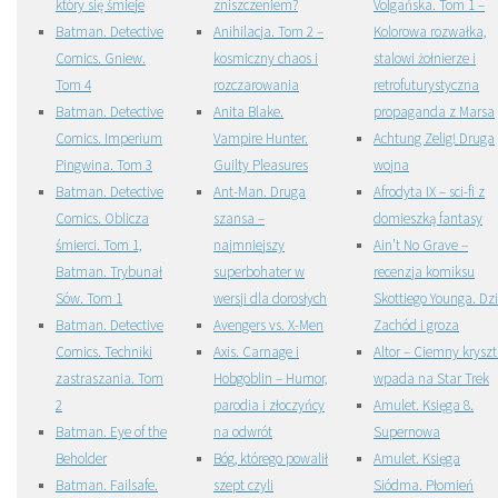
który się śmieje
zniszczeniem?
Volgańska. Tom 1 –
Batman. Detective
Anihilacja. Tom 2 –
Kolorowa rozwałka,
Comics. Gniew.
kosmiczny chaos i
stalowi żołnierze i
Tom 4
rozczarowania
retrofuturystyczna
Batman. Detective
Anita Blake.
propaganda z Marsa
Comics. Imperium
Vampire Hunter.
Achtung Zelig! Druga
Pingwina. Tom 3
Guilty Pleasures
wojna
Batman. Detective
Ant-Man. Druga
Afrodyta IX – sci-fi z
Comics. Oblicza
szansa –
domieszką fantasy
śmierci. Tom 1,
najmniejszy
Ain’t No Grave –
Batman. Trybunał
superbohater w
recenzja komiksu
Sów. Tom 1
wersji dla dorosłych
Skottiego Younga. Dzi
Batman. Detective
Avengers vs. X-Men
Zachód i groza
Comics. Techniki
Axis. Carnage i
Altor – Ciemny kryszt
zastraszania. Tom
Hobgoblin – Humor,
wpada na Star Trek
2
parodia i złoczyńcy
Amulet. Księga 8.
Batman. Eye of the
na odwrót
Supernowa
Beholder
Bóg, którego powalił
Amulet. Księga
Batman. Failsafe.
szept czyli
Siódma. Płomień