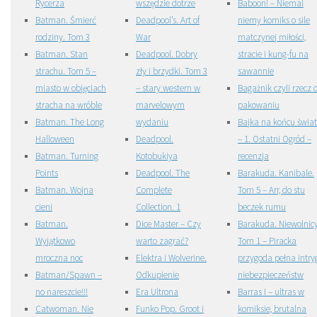
Rycerza
wszędzie dotrze
Baboon! – Niemal
Batman. Śmierć
Deadpool’s. Art of
niemy komiks o sile
rodziny. Tom 3
War
matczynej miłości,
Batman. Stan
Deadpool. Dobry
stracie i kung-fu na
strachu. Tom 5 –
zły i brzydki. Tom 3
sawannie
miasto w objęciach
– stary western w
Bagażnik czyli rzecz 
stracha na wróble
marvelowym
pakowaniu
Batman. The Long
wydaniu
Bajka na końcu świa
Halloween
Deadpool.
– 1. Ostatni Ogród –
Batman. Turning
Kotobukiya
recenzja
Points
Deadpool. The
Barakuda. Kanibale.
Batman. Wojna
Complete
Tom 5 – Arr, do stu
cieni
Collection. 1
beczek rumu
Batman.
Dice Master – Czy
Barakuda. Niewolnicy
Wyjątkowo
warto zagrać?
Tom 1 – Piracka
mroczna noc
Elektra i Wolverine.
przygoda pełna intryg
Batman/Spawn –
Odkupienie
niebezpieczeństw
no nareszcie!!!
Era Ultrona
Barras I – ultras w
Catwoman. Nie
Funko Pop. Groot i
komiksie, brutalna