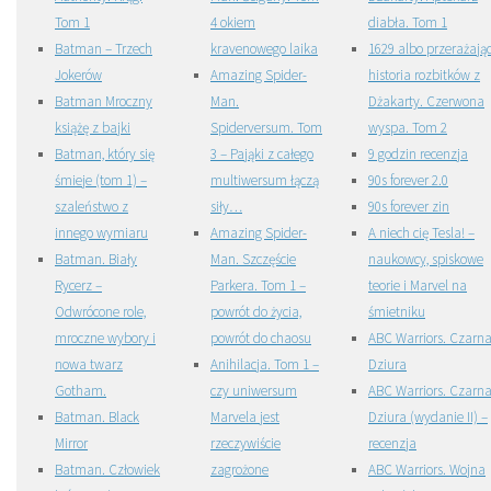
Tom 1
4 okiem
diabła. Tom 1
Batman – Trzech
kravenowego laika
1629 albo przerażają
Jokerów
Amazing Spider-
historia rozbitków z
Batman Mroczny
Man.
Dżakarty. Czerwona
książę z bajki
Spiderversum. Tom
wyspa. Tom 2
Batman, który się
3 – Pająki z całego
9 godzin recenzja
śmieje (tom 1) –
multiwersum łączą
90s forever 2.0
szaleństwo z
siły…
90s forever zin
innego wymiaru
Amazing Spider-
A niech cię Tesla! –
Batman. Biały
Man. Szczęście
naukowcy, spiskowe
Rycerz –
Parkera. Tom 1 –
teorie i Marvel na
Odwrócone role,
powrót do życia,
śmietniku
mroczne wybory i
powrót do chaosu
ABC Warriors. Czarn
nowa twarz
Anihilacja. Tom 1 –
Dziura
Gotham.
czy uniwersum
ABC Warriors. Czarn
Batman. Black
Marvela jest
Dziura (wydanie II) –
Mirror
rzeczywiście
recenzja
Batman. Człowiek
zagrożone
ABC Warriors. Wojna