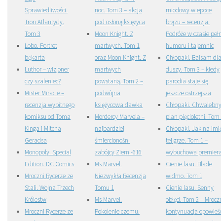
Sprawiedliwości.
noc. Tom 3 – akcja
miodowy w epoce
Tron Atlantydy.
pod osłoną księżyca
brązu – recenzja.
Tom 3
Moon Knight. Z
Podróże w czasie peł
Lobo. Portret
martwych. Tom 1
humoru i tajemnic
bękarta
oraz Moon Knight. Z
Chłopaki. Balsam dl
Luthor – wizjoner
martwych
duszy. Tom 3 – kiedy
czy szaleniec?
powstaną. Tom 2 –
parodia staje się
Mister Miracle –
podwójna
jeszcze ostrzejsza
recenzja wybitnego
księżycowa dawka
Chłopaki. Chwalebn
komiksu od Toma
Mordercy Marvela –
plan pięcioletni. Tom
Kinga i Mitcha
najbardziej
Chłopaki. Jak na imi
Geradsa
śmiercionośni
tej grze. Tom 1 –
Monopoly. Special
zabójcy Ziemi-616
wybuchowa premier
Edition. DC Comics
Ms Marvel.
Cienie lasu. Blade
Mroczni Rycerze ze
Niezwykła Recenzja
widmo. Tom 1
Stali. Wojna Trzech
Tomu 1
Cienie lasu. Senny
Królestw
Ms Marvel.
obłęd. Tom 2 – Mrocz
Mroczni Rycerze ze
Pokolenie czemu.
kontynuacja opowieś