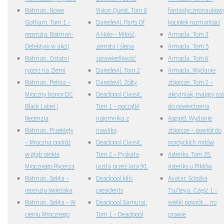
Batman. Nowe
Vision Quest. Tom 8
fantastycznonaukow
Gotham. Tom 1 –
Daredevil. Parts Of
kociołek rozmaitości
recenzja. Batman-
A Hole – Miłość,
Armada. Tom 3
Detektyw w akcji
zemsta i ślepa
Armada. Tom 5
Batman. Ostatni
sprawiedliwość
Armada. Tom 6
rycerz na Ziemi
Daredevil. Tom 2
Armada. Wydanie
Batman. Pełnia –
Daredevil. Żółty
zbiorcze. Tom 2 –
Mroczny horror DC
Deadpool Classic.
akcyjniak, mający coś
Black Label |
Tom 1 – początki
do powiedzenia
Recenzja
najemnika z
Asgard. Wydanie
Batman. Przeklęty
nawijką
zbiorcze – powrót do
– Mroczna podróż
Deadpool Classic.
nordyckich mitów
w głąb piekła
Tom 2 – Pyskata
Asteriks. Tom 35.
Mrocznego Rycerza
jazda przez lata 90.
Asteriks u Piktów
Batman. Sekta –
Deadpool kills
Avatar. Ścieżka
recenzja świeżaka
presidents
Tsu’teya. Część 1 –
Batman. Sekta – W
Deadpool Samuraj.
wielki powrót… no
cieniu Mrocznego
Tom 1 – Deadpool
prawie