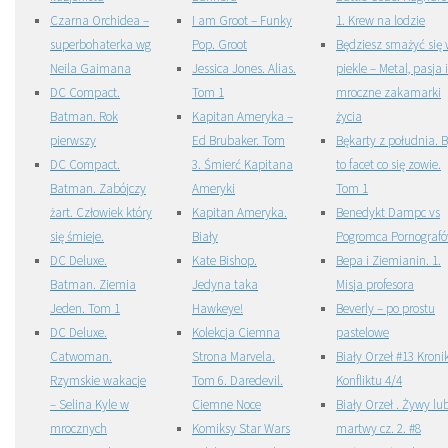
Czarna Orchidea –
I am Groot – Funky
1. Krew na lodzie
superbohaterka wg
Pop. Groot
Będziesz smażyć się
Neila Gaimana
Jessica Jones. Alias.
piekle – Metal, pasja i
DC Compact.
Tom 1
mroczne zakamarki
Batman. Rok
Kapitan Ameryka –
życia
pierwszy
Ed Brubaker. Tom
Bękarty z południa. B
DC Compact.
3. Śmierć Kapitana
to facet co się zowie.
Batman. Zabójczy
Ameryki
Tom 1
żart. Człowiek który
Kapitan Ameryka.
Benedykt Dampc vs
się śmieje.
Biały
Pogromca Pornograf
DC Deluxe.
Kate Bishop.
Bepa i Ziemianin. 1.
Batman. Ziemia
Jedyna taka
Misja profesora
Jeden. Tom 1
Hawkeye!
Beverly – po prostu
DC Deluxe.
Kolekcja Ciemna
pastelowe
Catwoman.
Strona Marvela.
Biały Orzeł #13 Kronik
Rzymskie wakacje
Tom 6. Daredevil.
Konfliktu 4/4
– Selina Kyle w
Ciemne Noce
Biały Orzeł . Żywy lu
mrocznych
Komiksy Star Wars
martwy cz. 2. #8