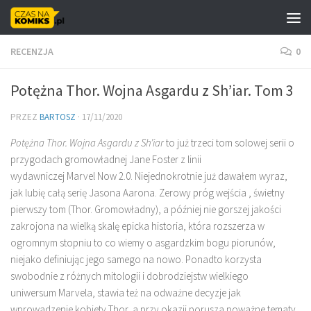
Skip to content
RECENZJA
0
Potężna Thor. Wojna Asgardu z Sh’iar. Tom 3
PRZEZ
BARTOSZ
·
17/11/2020
Potężna Thor. Wojna Asgardu z Sh’iar
to już trzeci tom solowej serii o
przygodach gromowładnej Jane Foster z linii
wydawniczej Marvel Now 2.0. Niejednokrotnie już dawałem wyraz,
jak lubię całą serię Jasona Aarona. Zerowy próg wejścia , świetny
pierwszy tom (Thor. Gromowładny), a później nie gorszej jakości
zakrojona na wielką skalę epicka historia, która rozszerza w
ogromnym stopniu to co wiemy o asgardzkim bogu piorunów,
niejako definiując jego samego na nowo. Ponadto korzysta
swobodnie z różnych mitologii i dobrodziejstw wielkiego
uniwersum Marvela, stawia też na odważne decyzje jak
wprowadzenie kobiety Thor, a przy okazji porusza poważne tematy,