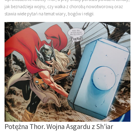
jak beznadzieja wojny, czy walka z chorobą nowotworową oraz
stawia wiele pytań na temat wiary, bogów i religii.
Potężna Thor. Wojna Asgardu z Sh’iar