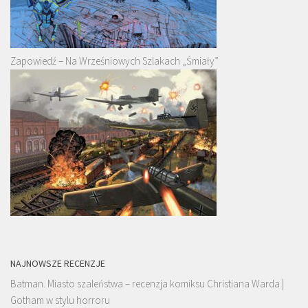
Zapowiedź – Na Wrześniowych Szlakach „Śmiały”
NAJNOWSZE RECENZJE
Batman. Miasto szaleństwa – recenzja komiksu Christiana Warda |
Gotham w stylu horroru