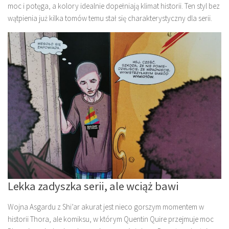
moc i potęga, a kolory idealnie dopełniają klimat historii. Ten styl bez
wątpienia już kilka tomów temu stał się charakterystyczny dla serii.
Lekka zadyszka serii, ale wciąż bawi
Wojna Asgardu z Shi’ar akurat jest nieco gorszym momentem w
historii Thora, ale komiksu, w którym Quentin Quire przejmuje moc