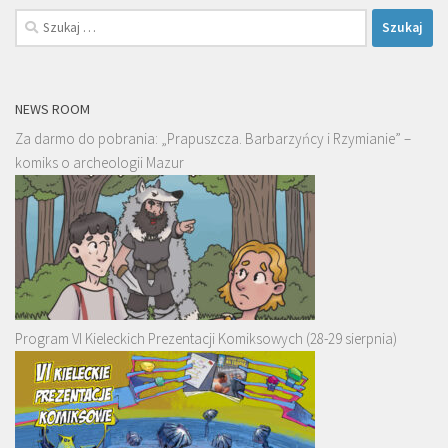
Szukaj:
NEWS ROOM
Za darmo do pobrania: „Prapuszcza. Barbarzyńcy i Rzymianie” –
komiks o archeologii Mazur
Program VI Kieleckich Prezentacji Komiksowych (28-29 sierpnia)