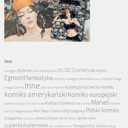
TAGI:
DC Comics
DC
Batman
dla dzieci
Avengers
Dark Horse Comics
Egmont
fantastyka
Grzegorz Rosiński
humor
fantasy
Image
horror
Inne
kolekcja Hachette
komiks
Image Comics
Jean Van Hamme
komiks amerykański
Komiks europejski
Marvel
Kultura Gniewu
komiks historyczny
kryminał
lost in time
marvel
Polski komiks
obyczajowy
Non Stop Comics
comics
Nagle Comics
science fiction
Spider-man
przygodowy
Secret Wars
recenzja
superbohaterowie
Thorgal
wilczy artykuł
wilczy
Taurus Media
Thor