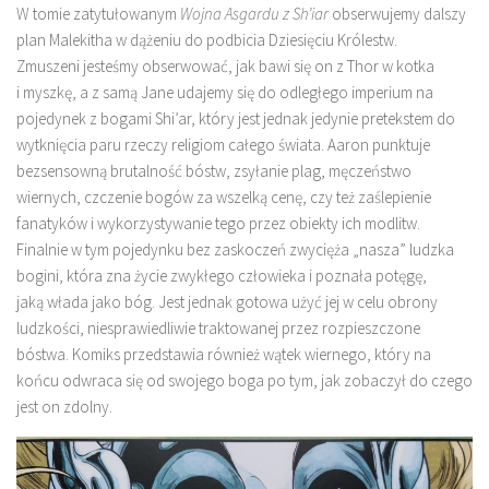
W tomie zatytułowanym
Wojna Asgardu z Sh’iar
obserwujemy dalszy
plan Malekitha w dążeniu do podbicia Dziesięciu Królestw.
Zmuszeni jesteśmy obserwować, jak bawi się on z Thor w kotka
i myszkę, a z samą Jane udajemy się do odległego imperium na
pojedynek z bogami Shi’ar, który jest jednak jedynie pretekstem do
wytknięcia paru rzeczy religiom całego świata. Aaron punktuje
bezsensowną brutalność bóstw, zsyłanie plag, męczeństwo
wiernych, czczenie bogów za wszelką cenę, czy też zaślepienie
fanatyków i wykorzystywanie tego przez obiekty ich modlitw.
Finalnie w tym pojedynku bez zaskoczeń zwycięża „nasza” ludzka
bogini, która zna życie zwykłego człowieka i poznała potęgę,
jaką włada jako bóg. Jest jednak gotowa użyć jej w celu obrony
ludzkości, niesprawiedliwie traktowanej przez rozpieszczone
bóstwa. Komiks przedstawia również wątek wiernego, który na
końcu odwraca się od swojego boga po tym, jak zobaczył do czego
jest on zdolny.