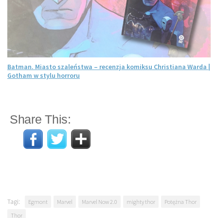
Batman. Miasto szaleństwa – recenzja komiksu Christiana Warda |
Gotham w stylu horroru
Share This:
Tagi:
Egmont
Marvel
Marvel Now 2.0
mighty thor
Potężna Thor
Thor