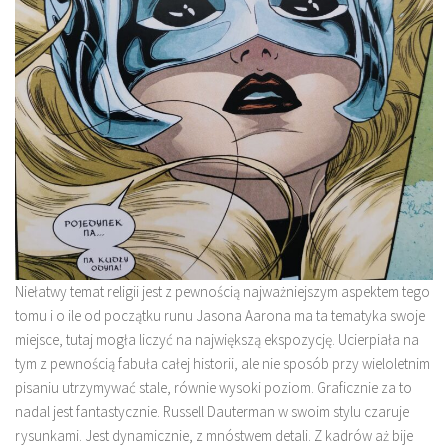
Niełatwy temat religii jest z pewnością najważniejszym aspektem tego
tomu i o ile od początku runu Jasona Aarona ma ta tematyka swoje
miejsce, tutaj mogła liczyć na największą ekspozycję. Ucierpiała na
tym z pewnością fabuła całej historii, ale nie sposób przy wieloletnim
pisaniu utrzymywać stale, równie wysoki poziom. Graficznie za to
nadal jest fantastycznie. Russell Dauterman w swoim stylu czaruje
rysunkami. Jest dynamicznie, z mnóstwem detali. Z kadrów aż bije