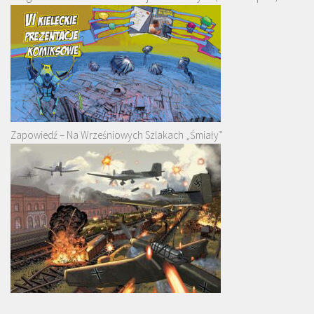
Zapowiedź – Na Wrześniowych Szlakach „Śmiały”