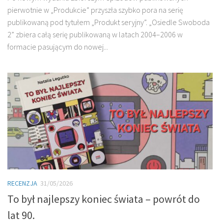
pierwotnie w „Produkcie” przyszła szybko pora na serię
publikowaną pod tytułem „Produkt seryjny”. „Osiedle Swoboda
2” zbiera całą serię publikowaną w latach 2004–2006 w
formacie pasującym do nowej...
RECENZJA
31/05/2026
To był najlepszy koniec świata – powrót do
lat 90.