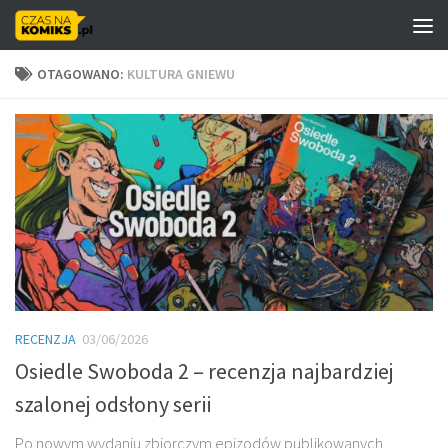
Skip to content
OTAGOWANO:
KULTURA GNIEWU
RECENZJA
03/06/2026
Osiedle Swoboda 2 – recenzja najbardziej
szalonej odsłony serii
Po nowym wydaniu zbiorczym epizodów publikowanych