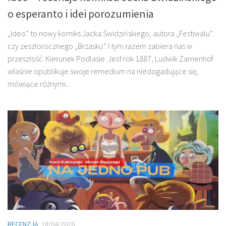
o esperanto i idei porozumienia
„Ideo” to nowy komiks Jacka Świdzińskiego, autora „Festiwalu”
czy zeszłorocznego „Brzasku”. I tym razem zabiera nas w
przeszłość. Kierunek Podlasie. Jest rok 1887, Ludwik Zamenhof
właśnie opublikuje swoje remedium na niedogadujące się,
mówiące różnymi...
RECENZJA
18/04/2026