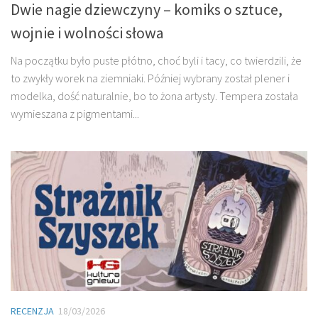
Dwie nagie dziewczyny – komiks o sztuce,
wojnie i wolności słowa
Na początku było puste płótno, choć byli i tacy, co twierdzili, że
to zwykły worek na ziemniaki. Później wybrany został plener i
modelka, dość naturalnie, bo to żona artysty. Tempera została
wymieszana z pigmentami...
RECENZJA
18/03/2026