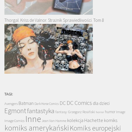
Thorgal. Kriss de Valnor. Strażnik Sprawiedliwości. Tom 8
TAGI:
DC Comics
DC
Batman
dla dzieci
Avengers
Dark Horse Comics
Egmont
fantastyka
Grzegorz Rosiński
humor
fantasy
Image
horror
Inne
kolekcja Hachette
komiks
Image Comics
Jean Van Hamme
komiks amerykański
Komiks europejski