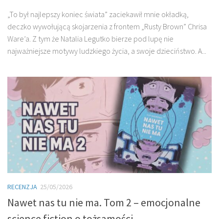
„To był najlepszy koniec świata” zaciekawił mnie okładką,
deczko wywołującą skojarzenia z frontem „Rusty Brown” Chrisa
Ware’a. Z tym że Natalia Legutko bierze pod lupę nie
najważniejsze motywy ludzkiego życia, a swoje dzieciństwo. A...
RECENZJA
25/05/2026
Nawet nas tu nie ma. Tom 2 – emocjonalne
science fiction o tożsamości