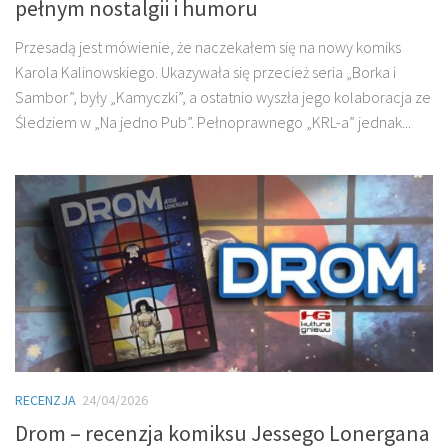
pełnym nostalgii i humoru
Przesadą jest mówienie, że naczekałem się na nowy komiks
Karola Kalinowskiego. Ukazywała się przecież seria „Borka i
Sambor”, były „Kamyczki”, a ostatnio wyszła jego kolaboracja ze
Śledziem w „Na jedno Pub”. Pełnoprawnego „KRL-a” jednak...
RECENZJA
24/04/2026
Drom – recenzja komiksu Jessego Lonergana