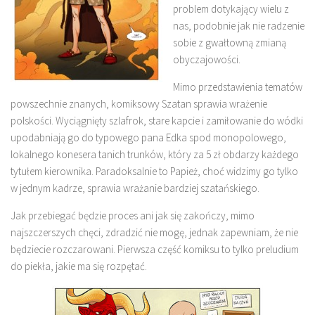
problem dotykający wielu z
nas, podobnie jak nie radzenie
sobie z gwałtowną zmianą
obyczajowości.
Mimo przedstawienia tematów
powszechnie znanych, komiksowy Szatan sprawia wrażenie
polskości. Wyciągnięty szlafrok, stare kapcie i zamiłowanie do wódki
upodabniają go do typowego pana Edka spod monopolowego,
lokalnego konesera tanich trunków, który za 5 zł obdarzy każdego
tytułem kierownika. Paradoksalnie to Papież, choć widzimy go tylko
w jednym kadrze, sprawia wrażanie bardziej szatańskiego.
Jak przebiegać będzie proces ani jak się zakończy, mimo
najszczerszych chęci, zdradzić nie mogę, jednak zapewniam, że nie
będziecie rozczarowani. Pierwsza część komiksu to tylko preludium
do piekła, jakie ma się rozpętać.