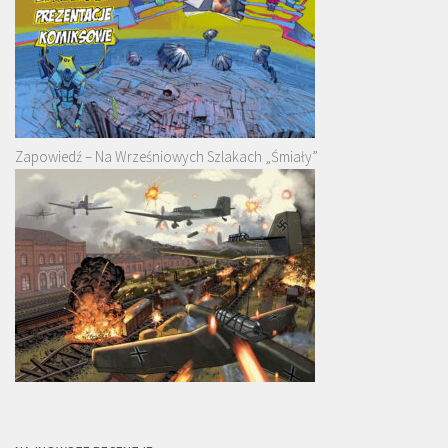
Zapowiedź – Na Wrześniowych Szlakach „Śmiały”