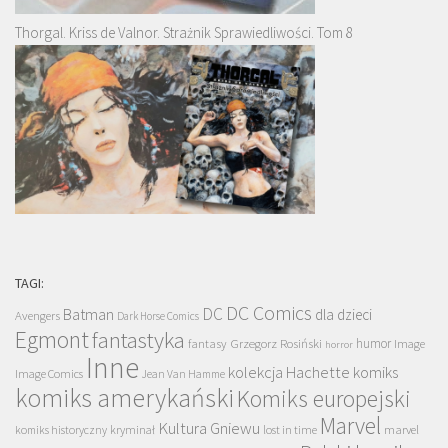
Thorgal. Kriss de Valnor. Strażnik Sprawiedliwości. Tom 8
TAGI:
DC Comics
DC
Batman
dla dzieci
Avengers
Dark Horse Comics
Egmont
fantastyka
Grzegorz Rosiński
humor
fantasy
Image
horror
Inne
kolekcja Hachette
komiks
Image Comics
Jean Van Hamme
komiks amerykański
Komiks europejski
Marvel
Kultura Gniewu
komiks historyczny
kryminał
lost in time
marvel