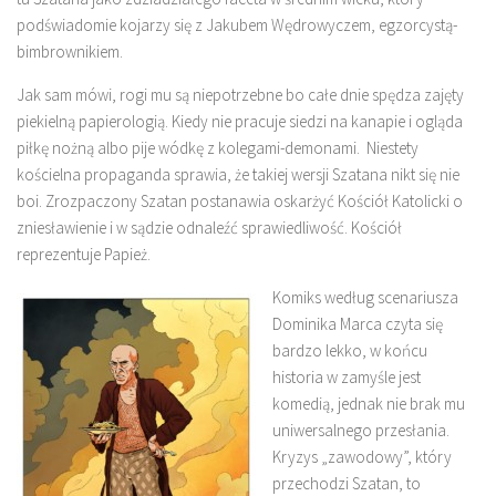
podświadomie kojarzy się z Jakubem Wędrowyczem, egzorcystą-
bimbrownikiem.
Jak sam mówi, rogi mu są niepotrzebne bo całe dnie spędza zajęty
piekielną papierologią. Kiedy nie pracuje siedzi na kanapie i ogląda
piłkę nożną albo pije wódkę z kolegami-demonami. Niestety
kościelna propaganda sprawia, że takiej wersji Szatana nikt się nie
boi. Zrozpaczony Szatan postanawia oskarżyć Kościół Katolicki o
zniesławienie i w sądzie odnaleźć sprawiedliwość. Kościół
reprezentuje Papież.
Komiks według scenariusza
Dominika Marca czyta się
bardzo lekko, w końcu
historia w zamyśle jest
komedią, jednak nie brak mu
uniwersalnego przesłania.
Kryzys „zawodowy”, który
przechodzi Szatan, to