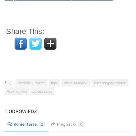
Share This:
Tagi:
Dominik L. Marzec
Inne
Michał Murawski
nasz przyjaciel szatan
Polski komiks
Łukasz Lalko
1 ODPOWIEDŹ
Komentarze
1
Pingbacki
0