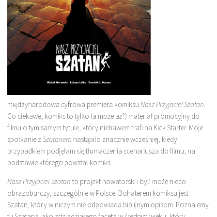
międzynarodowa cyfrowa premiera komiksu
Nasz Przyjaciel Szatan.
Co ciekawe, komiks to tylko (a może aż?) materiał promocyjny do
filmu o tym samym tytule, który niebawem trafi na Kick Starter. Moje
spotkanie z
Szatanem
nastąpiło znacznie wcześniej, kiedy
przypadkiem podjęłam się tłumaczenia scenariusza do filmu, na
podstawie którego powstał komiks.
Nasz Przyjaciel Szatan
to projekt nowatorski i być może nieco
obrazoburczy, szczególnie w Polsce. Bohaterem komiksu jest
Szatan, który w niczym nie odpowiada biblijnym opisom. Poznajemy
tu Szatana jako zdziadziałego faceta w średnim wieku, który