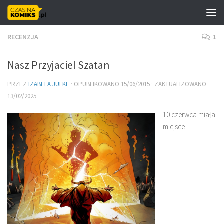
Skip to content
RECENZJA
1
Nasz Przyjaciel Szatan
PRZEZ
IZABELA JULKE
· OPUBLIKOWANO
15/06/2015
· ZAKTUALIZOWANO
13/02/2025
10 czerwca miała
miejsce